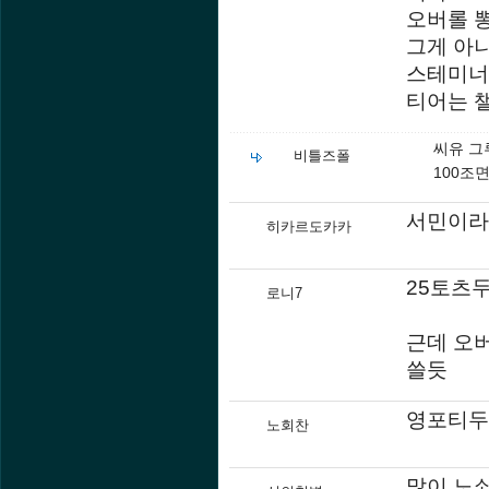
오버롤 
그게 아
스테미너
티어는 
씨유 그
비틀즈폴
100조
서민이라
히카르도카카
25토츠두
로니7
근데 오버
쓸듯
영포티두 
노회찬
많이 노