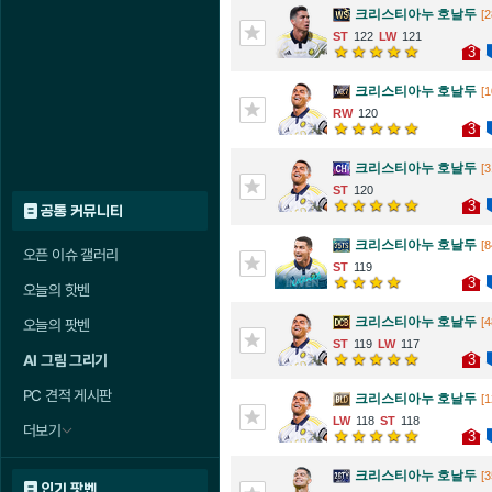
크리스티아누 호날두
[2
122
121
3
크리스티아누 호날두
[1
120
3
크리스티아누 호날두
[3
120
3
공통 커뮤니티
크리스티아누 호날두
[8
오픈 이슈 갤러리
119
3
오늘의 핫벤
크리스티아누 호날두
[4
오늘의 팟벤
119
117
3
AI 그림 그리기
PC 견적 게시판
크리스티아누 호날두
[1
118
118
더보기
3
크리스티아누 호날두
[3
인기 팟벤