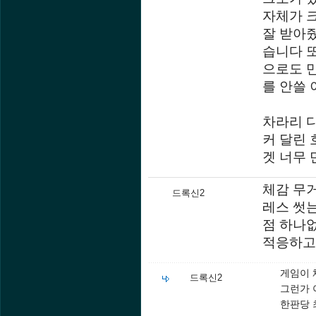
자체가 
잘 받아줬
습니다 
으로도 
를 안쓸 
차라리 
커 달린
겟 너무 
체감 무
드록신2
레스 썻
점 하나
적응하고
게임이 
드록신2
그런가 
한판당 