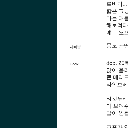
로바틱..
합은 그냥
다는 애
해보려다
얘는 오
몸도 딴
사빠뿡
dcb, 
Godk
많이 올
큰 메리
라인브레
타겟두라
이 보여
말이 안
크포가 