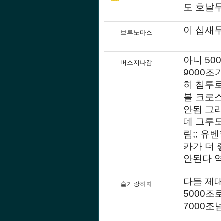
도 호날
이 십새
브루노마스
아니 50
버스지나감
9000
히 침투
볼 크로
안됨 그
데 그루도
림;; 유
카가 더 
안된다 
다들 제
슬기랑하자
5000
7000조