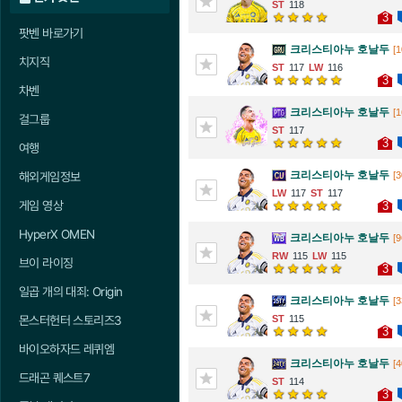
118
3
팟벤 바로가기
크리스티아누 호날두
[1
치지직
117
116
3
차벤
크리스티아누 호날두
[1
걸그룹
117
3
여행
크리스티아누 호날두
[3
해외게임정보
117
117
게임 영상
3
HyperX OMEN
크리스티아누 호날두
[9
115
115
브이 라이징
3
일곱 개의 대죄: Origin
크리스티아누 호날두
[3
115
몬스터헌터 스토리즈3
3
바이오하자드 레퀴엠
크리스티아누 호날두
[4
드래곤 퀘스트7
114
3