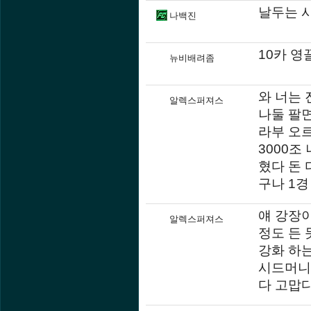
날두는 
나백진
10카 
뉴비배려좀
와 너는 
알렉스퍼져스
나둘 팔
라부 오르
3000조
혔다 돈 
구나 1경
얘 강장이
알렉스퍼져스
정도 든 
강화 하는
시드머니 
다 고맙