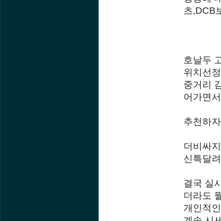
츠,DC
호날두 
위치선정
중거리 
어가면서
추천하자
더비싸지
신특달려
결국 실
더라도 
개인적인
계속 시