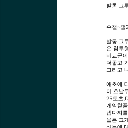
발롱,그
슈챌~챌
발롱,그
은 침투
비교군이
더좋고 
그리고 
애초에 
이 호날
25토츠
게임할줄
냅다찌를
몰론 그
성능에 