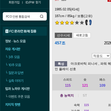
회원가입
ID/PW 찾기
1985.02.05[41세]
187cm / 85kg / 보통(고유)
5
5
FC 온라인 화제 집중
선수시세
새로고침
정보 · 뉴스 모음
457조
202
자유 게시판
└
3추 모음
아크로바틱 피니셔
, 파워 
특성
└
10추 모음
인 플레이 선호
└
질문과 답변
스피드
슛
패스
└
실축 이야기
115
121
109
팁과 노하우 게시판
총 능력치
└
이벤트 쿠폰 모음
치지직 팟벤
속력
115
가속력
116