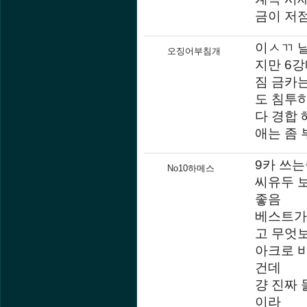
금이 저
이ㅅㄲ 
오징어부침개
지만 6강
짐 금카
도 침투하
다 경합
애는 좀
9카 쓰
No10하메스
씨유두 
좋음
베스트가
고 무엇
아크로 
건데
걍 진짜
이라