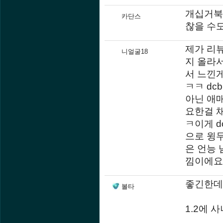
개십거북두
카단스
찮을 수
제가 리뷰
니얼굴18
지 올라서
서 느낀
ㅋㅋ dc
아닌 애매
요한걸 
ㅋ이게 
으로 윙
은 언능 
낌이에요!
좋긴한데 
볼타
1.2에 