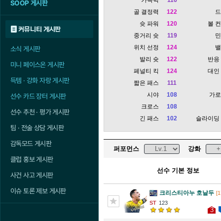
SOOP 게시판
골 결정력
122
슛 파워
120
볼 
커뮤니티 게시판
중거리 슛
119
위치 선정
124
소식 게시판
발리 슛
122
반응
미니 페이스온 게시판
페널티 킥
124
대인
득템 · 강화 자랑 게시판
짧은 패스
111
시야
108
가
선수 카드 장터 게시판
크로스
108
선수 추천 · 평가 게시판
긴 패스
102
슬라이딩
팀 · 전술 상담 게시판
감독모드 게시판
퍼포먼스
강화
클럽 홍보 게시판
선수 기본 정보
사건 사고 게시판
이슈 토론 제보 게시판
크리스티아누 호날두
[1
123
3