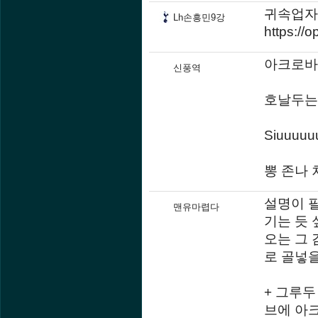
귀속업자
Lh손흥민9강
https://
아크로바
신풍역
호날두는
Siuuuuu
뽕 존나 
설명이 
맨유마렵다
기는 듯 
오는 그 
로 골넣을
+ 그루두
브에 아크