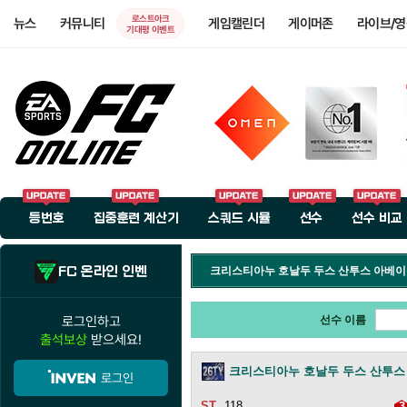
로스트아크
뉴스
커뮤니티
게임캘린더
게이머존
라이브/
기대평 이벤트
등번호
집중훈련 계산기
스쿼드 시뮬
선수
선수 비교
FC 온라인 인벤
크리스티아누 호날두 두스 산투스 아베
로그인하고
선수 이름
출석보상
받으세요!
크리스티아누 호날두 두스 산투스
로그인
118
3