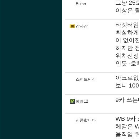
그냥 25
Eulso
이상은 
타겟터임
강사장
확실하게 
이 없어
하지만 
위치선정 
인듯 -호
아크로없
스피드민식
보니 1
9카 쓰
헤레12
WB 9카
신중합니다
체감은 W
움직임 위