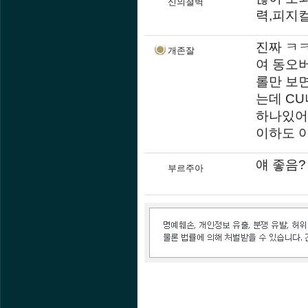
신의철벽
력,피지
진짜 ㅋ
개존잘
여 동오
롤만 보면
는데 C
하나있어
이하도 
얘 좋음?
부르주아