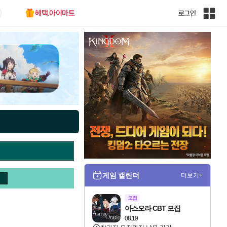
혜택.아이마트
로그인
인
벤
전
체
사
이
트
맵
게임 캘린더
더보기+
모집
아스오라 CBT 모집
08.19