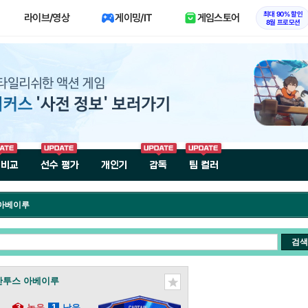
최대 90% 할인
라이브/영상
게이밍/IT
게임스토어
8월 프로모션
 비교
선수 평가
개인기
감독
팀 컬러
 아베이루
검색
산투스 아베이루
3
높음
1
낮음