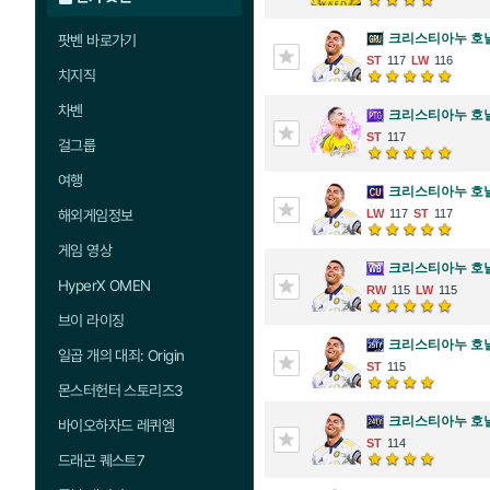
크리스티아누 호
팟벤 바로가기
117
116
치지직
차벤
크리스티아누 호
117
걸그룹
여행
크리스티아누 호
해외게임정보
117
117
게임 영상
크리스티아누 호
HyperX OMEN
115
115
브이 라이징
크리스티아누 호
일곱 개의 대죄: Origin
115
몬스터헌터 스토리즈3
크리스티아누 호
바이오하자드 레퀴엠
114
드래곤 퀘스트7