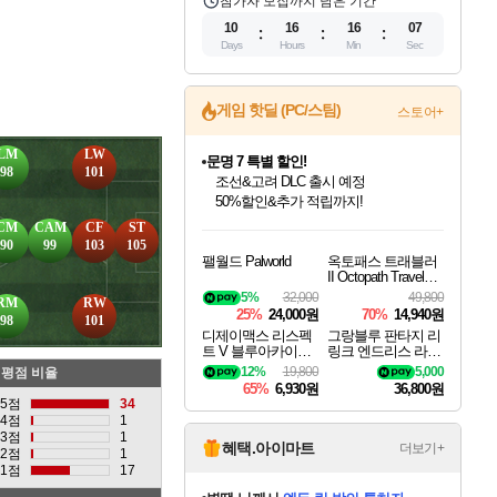
참가자 모집까지 남은 기간
10
16
16
06
Days
Hours
Min
Sec
게임 핫딜 (PC/스팀)
스토어+
LM
LW
문명 7 특별 할인!
98
101
조선&고려 DLC 출시 예정
50%할인&추가 적립까지!
인벤게임즈 8월 특별 할인!
드래곤소드: 어웨이크닝 입점!
마블 투혼 파이팅 소울즈 정식출시!
귀무자: 검의 길 예약 판매 중!
비스트 오브 리인카네이션 정식 출시!
커세어 코브 출시 기념 할인!
더 렐릭 퍼스트 가디언 정식 출시
베데스다 40주년 기념 할인 중!
캡콤 프렌차이즈 할인 진행 중!
캡콤 일부 상품 상시 할인
스타워즈 은하계 레이서
로블록스 기프트 카드 공식 입점
CM
CAM
CF
ST
인기 퍼블리셔 모음!
스팀으로 만나는 드래곤소드!
마블 히어로 총 출동&화려한 격투!
10% 할인과
게임프릭 신작 IP
해적'섬'을 발전시키자!
설화x하드코어 액션!
베데스다의 명작들을
몬헌, 바하 등 인기 IP를
몬헌 와일즈 & 드래곤즈 도그마2
인벤게임즈에서 10% 추가 적립
Robux를 가장 안전하고
90
99
103
105
팰월드 Palworld
옥토패스 트래블러
최대 90% 할인가를 만나보세요!
네이버혜택과 함께 만나보세요!
네이버 포인트 혜택까지!
이니&베니 혜택까지!
네이버 혜택가와 함께 예약하세요!
할인&네이버혜택으로 만나보세요!
네이버페이 혜택과 만나보세요!
40주년 프로모션으로 만나보세요!
할인가에 만나보세요!
일부 에디션 상시 할인!
혜택으로 예약 판매 중
편안하게 충전하세요
II Octopath Traveler I
I
5%
32,000
49,800
RM
RW
25%
24,000원
70%
14,940원
98
101
디제이맥스 리스펙
그랑블루 판타지 리
트 V 블루아카이브
링크 엔드리스 라그
팩 DJMAX RESPE
나로크 업그레이드
12%
19,800
5,000
평점 비율
CT V Blue Archive P
킷 Granblue Fantasy
65%
6,930원
36,800원
ack DLC
Relink Endless Ragn
5점
34
arok Upgrade Kit DL
4점
1
C
3점
1
혜택.아이마트
더보기+
2점
1
별땡
님께서
엘든 링 밤의 통치자
1점
17
디럭스 에디션 (스팀코드)
에