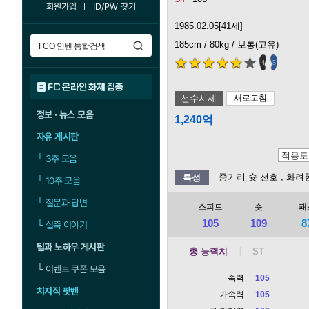
회원가입
ID/PW 찾기
1985.02.05[41세]
185cm / 80kg / 보통(고유)
4
5
FC 온라인 화제 집중
선수시세
새로고침
정보 · 뉴스 모음
1,240억
자유 게시판
└
3추 모음
중거리 슛 선호
, 화려
특성
└
10추 모음
└
질문과 답변
스피드
슛
패
105
109
8
└
실축 이야기
팁과 노하우 게시판
총 능력치
└
이벤트 쿠폰 모음
속력
105
치지직 팟벤
가속력
105