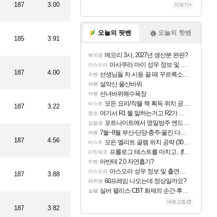
187
3.00
더보기+
오늘의 팟벤
오늘의 핫벤
185
3.91
메모리 3사, 2027년 생산분 완판?
해외겜
아사쿠라 마이 성우 정보 및 주요 필모
아스오라
187
4.00
선생님들 차 시동 끌 때 꾸르륵소리나는데
차벤
설악산 울산바위
여행
선녀바위해수욕장
여행
모든 요리/작물 책 획득 위치 공략 (36개) - 미식가 도전과제
비스트
187
3.22
여기서 R1 뭘 말하는거고 R2가 뭘말하는걸까요?
명조
포트나이트에서 명일방주 엔드필드 [펠리카] 판매 예정
섭컬겜
7월~8월 부산-단양-충주-울진 다녀왔어요~
여행
187
4.56
모든 엘리트 골렘 위치 공략 (30개) - 방랑 결투가
비스트
프롤로그 테스트를 마치고.. (feat. 리아)
리밋제로
아반테 2.0 자연흡기?
차벤
아스오라 성우 정보 및 출연작 모음
아스오라
187
3.88
60프레임 나오는데 정상일까요?
레퀴엠
실버 팰리스 CBT 화제의 순간·후기 모음
실팰
새로고침
187
3.82