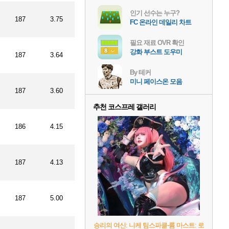
인기 선수는 누구?
187
3.75
FC 온라인 데일리 차트
필요 재료 OVR 확인
강화 부스트 도우미
187
3.64
By 테커
미니 페이스온 모음
187
3.60
추천 코스프레 갤러리
186
4.15
187
4.13
187
5.00
승리의 여신: 니케 팀스파클-륨 마스트: 로