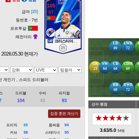
105
급여
[25]
등번호 - 7번
포르투갈
레전더리
크리스티아누 호날두
LB
LWB
25
69
72
2026.05.30 현재가
GK
SW
CB
CDM
23
64
64
69
한 개인기
, 스피드 드리블러
RB
RWB
69
72
스
드리블
수비
피지컬
7
104
43
93
선수 평점
집중 훈련 계산기
★★★★★
프리킥
88
몸싸움
94
3.63/5.0
54명
커브
98
스태미너
95