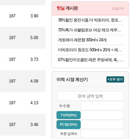
핫딜
게시판
더보기+
187
3.90
39%할인 웅진식품 더 빅토리아, 청포도 500ml 20개 + 레몬 500ml 20개, 40개
70%특가 쉬블림로브 여성 체크 캐주얼 상하의 세트 안드리 GW1780, FREE, 1세트
187
5.00
게토레이 레몬향 300ml x 24개
더빅토리아 청포도 500ml x 20개 + 레몬 500ml x 20개
187
3.73
67%할안지오클린 레몬 주방세제, 4L, 2개
이적 시장 계산기
+모두 받기
187
4.09
187
4.13
수수료
TOP(20%)
187
3.46
PC방(30%)