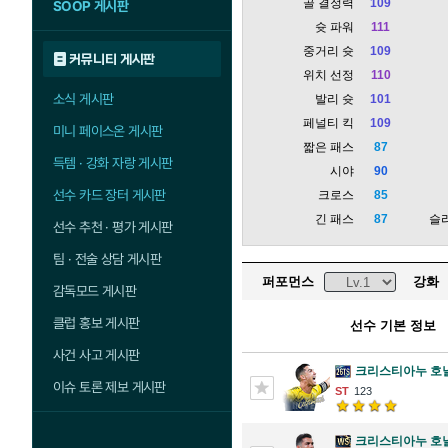
골 결정력
109
SOOP 게시판
슛 파워
111
중거리 슛
109
커뮤니티 게시판
위치 선정
110
소식 게시판
발리 슛
101
페널티 킥
109
미니 페이스온 게시판
짧은 패스
87
득템 · 강화 자랑 게시판
시야
90
선수 카드 장터 게시판
크로스
85
긴 패스
87
슬
선수 추천 · 평가 게시판
팀 · 전술 상담 게시판
퍼포먼스
강화
감독모드 게시판
클럽 홍보 게시판
선수 기본 정보
사건 사고 게시판
크리스티아누 호
이슈 토론 제보 게시판
123
크리스티아누 호