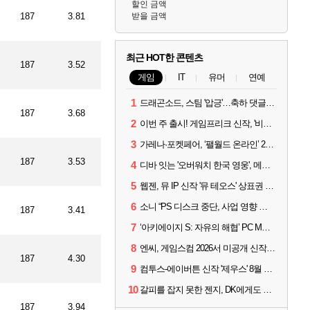
할인 금액
187
3.81
받을 금액
최근 HOT한 콘텐츠
187
3.52
게임
IT
유머
연예
1
드래곤소드, 스팀 '압긍'…축하 댓글 달고 게임 코드 받자!
187
3.68
2
이번 주 출시! 게임프리크 신작, '비스트 오브 리인카네이션'
3
가레나·포켓페어, ‘팰월드 온라인’ 2026년 출시 예고
187
3.53
4
디바 잇는 '오버워치 한국 영웅', 메카 파일럿 디몬 나온다
5
웹젠, 뮤 IP 신작 '뮤 테오스' 상표권 출원
6
소니 “PS 디스크 중단, 사업 영향 없다”
187
3.41
7
‘아키에이지 S: 자유의 해협’ PC MMORPG로 개발한다
8
엔씨, 게임스컴 2026서 미공개 신작 최초 공개
187
4.30
9
컴투스-에이버튼 신작 '제우스' 8월 26일 출시…"모두를 위한 경쟁"
10
갈피를 잡지 못한 젠지, DK에게도 0:2 패배
187
3.94