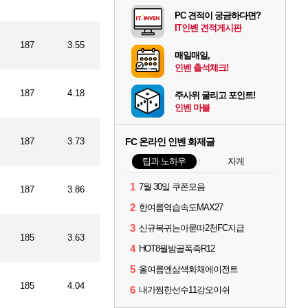
PC 견적이 궁금하다면?
IT인벤 견적게시판
187
3.55
매일매일,
인벤 출석체크!
187
4.18
주사위 굴리고 포인트!
인벤 마블
187
3.73
FC 온라인 인벤 화제글
팁과 노하우
자게
1
7월 30일 쿠폰모음
187
3.86
2
한여름역습속도MAX27
3
신규복귀는아묻따2천FC지급
185
3.63
4
HOT8월밤골폭죽R12
5
올여름엔삼색화채에이전트
185
4.04
6
내가찜한선수11강오이쉬