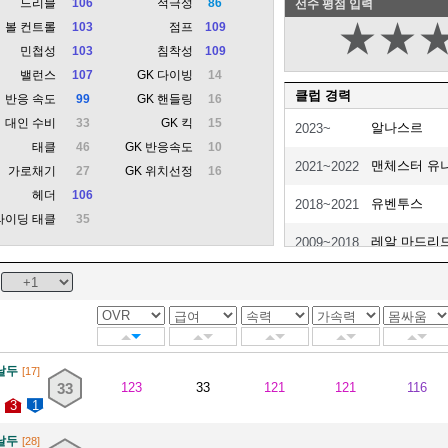
드리블
106
적극성
86
선수 평점 입력
★
★
볼 컨트롤
103
점프
109
민첩성
103
침착성
109
밸런스
107
GK 다이빙
14
클럽 경력
반응 속도
99
GK 핸들링
16
대인 수비
33
GK 킥
15
알나스르
2023~
태클
46
GK 반응속도
10
맨체스터 유
2021~2022
가로채기
27
GK 위치선정
16
헤더
106
유벤투스
2018~2021
라이딩 태클
35
레알 마드리
2009~2018
맨체스터 유
2003~2009
스포르팅 CP
2002~2003
날두
[17]
33
123
33
121
121
116
3
1
날두
[28]