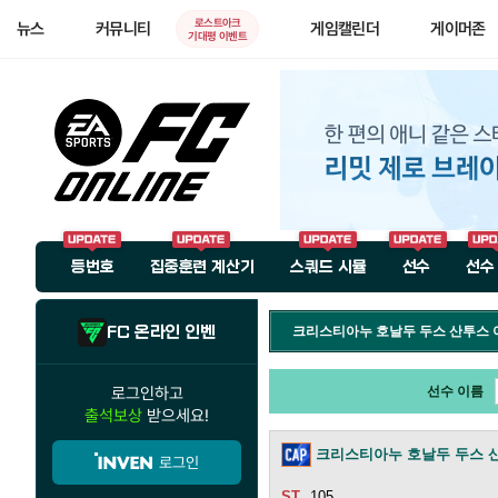
로스트아크
뉴스
커뮤니티
게임캘린더
게이머존
기대평 이벤트
등번호
집중훈련 계산기
스쿼드 시뮬
선수
선수
FC 온라인 인벤
크리스티아누 호날두 두스 산투스
로그인하고
선수 이름
출석보상
받으세요!
크리스티아누 호날두 두스 
로그인
105