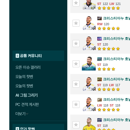
122
121
크리스티아누 호
120
크리스티아누 호
120
공통 커뮤니티
크리스티아누 호
119
오픈 이슈 갤러리
오늘의 핫벤
크리스티아누 호
119
117
오늘의 팟벤
AI 그림 그리기
크리스티아누 호
PC 견적 게시판
118
118
더보기
크리스티아누 호
118
인기 팟벤