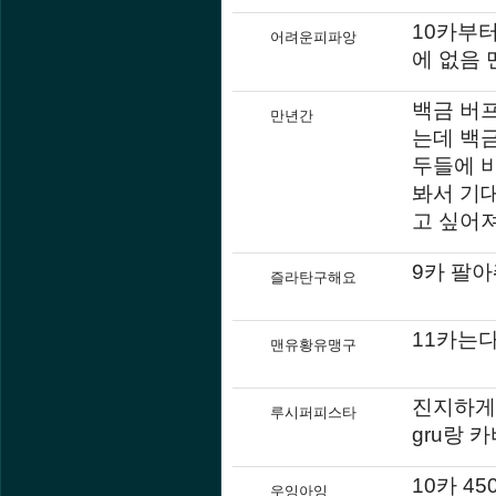
10카부터
어려운피파앙
에 없음 
백금 버프
만년간
는데 백
두들에 
봐서 기대
고 싶어
9카 팔아
즐라탄구해요
11카는다
맨유황유맹구
진지하게
루시퍼피스타
gru랑 
10카 4
우잉아잉