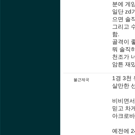
분에 게임
일단 zd
으면 솔
그리고 
함.
골격이 좋
뭐 솔직
천조가 
암튼 재밌
1경 3천
불근제국
살만한 선
비비면서
믿고 차게
아크로바
예전에 2