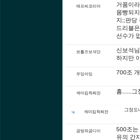
거품이라 
에프씨코리아
몸빵되지
지;;판당
드리블은
선수가 없
신보석님
보틀즈보석단
하지만 
700조
우잉아잉
흠.....
섹마킴척짜잔
그정도
섹마킴척짜잔
500조는
곰방와곰디이
유의 간지