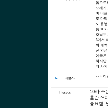
톱으로써
쓰레기
미 너프
도 다막
도 유봉
롱 10
호날두 
3에서 
짜 개썩
신 안쓴
에글은 
하지만 
다 사지
ㅆㅂ이
레알26
10카 쓰
Theseus
홀란 쓰
중요함. 