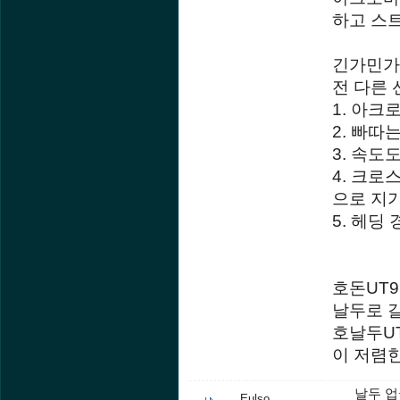
하고 스
긴가민가
전 다른 
1. 아크
2. 빠따
3. 속도
4. 크로
으로 지가
5. 헤딩
호돈UT
날두로 
호날두U
이 저렴한
날두 업글
Eulso