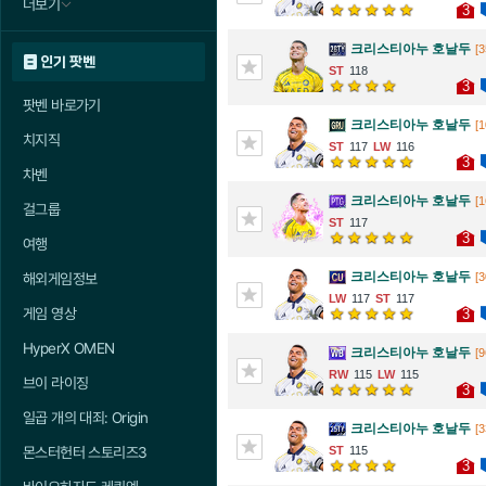
더보기
3
크리스티아누 호날두
[3
인기 팟벤
118
3
팟벤 바로가기
크리스티아누 호날두
[1
치지직
117
116
3
차벤
크리스티아누 호날두
[1
걸그룹
117
3
여행
크리스티아누 호날두
[3
해외게임정보
117
117
게임 영상
3
HyperX OMEN
크리스티아누 호날두
[9
115
115
브이 라이징
3
일곱 개의 대죄: Origin
크리스티아누 호날두
[3
115
몬스터헌터 스토리즈3
3