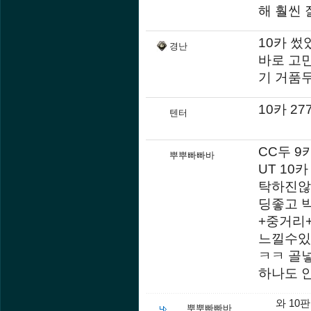
해 훨씬 
10카 
경난
바로 고
기 거품
10카 2
텐터
CC두 9
뿌뿌빠빠바
UT 10
탁하진않
딩좋고 
+중거리
느낄수있
ㅋㅋ 골
하나도 
와 10
뿌뿌빠빠바