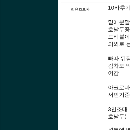
10카후
맨유초보자
밑에분말대
호날두중
드리블이
의외로 
빠따 뒤
감차도 
어감
아크로바
서민기준
3천조대 
호날두는
원톱에 