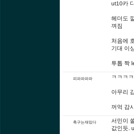
ut10카
헤더도 
껴짐
처음에 
기대 이
투톱 짝 
ㅋㅋㅋㅋㅋ
피파파파파
아무리 
꺼억 감
서민이 쓸
축구는재밌다
값인듯. 