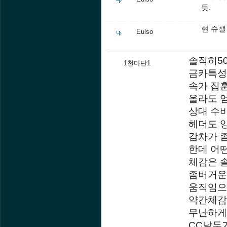
듯.
현 슈챌
Eulso
솔직히5
1천마단1
금카특성
속가 집훈
올라도 
상대 수
헤더도 
감차가 
한데 어
체감은 
좀버거운
움직임으
약간체감
무난하게
CC날두