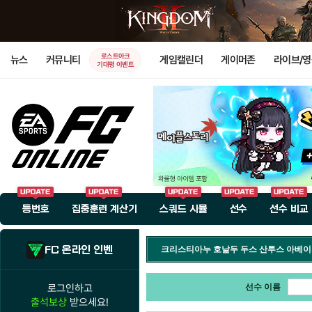
로스트아크
뉴스
커뮤니티
게임캘린더
게이머존
라이브/
기대평 이벤트
등번호
집중훈련 계산기
스쿼드 시뮬
선수
선수 비교
FC 온라인 인벤
크리스티아누 호날두 두스 산투스 아베
로그인하고
선수 이름
출석보상
받으세요!