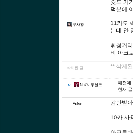
슛도 기가
덕분에 
11카도 
구사황
는데 안 
휘청거리는
비 아크로
** 삭제된
삭제된 글
예전에
No7셰우첸코
현재 
감탄받아
Eulso
10카 사
아크로바