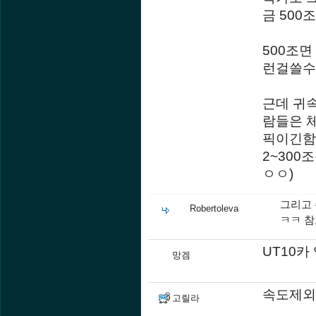
금 50
500조면
런걸쓸수
근데 귀
람들은 
픽이긴함
2~30
ㅇㅇ)
그리고
Robertoleva
ㅋㅋ 참
UT10카
망겜
속도제외 
고릴라