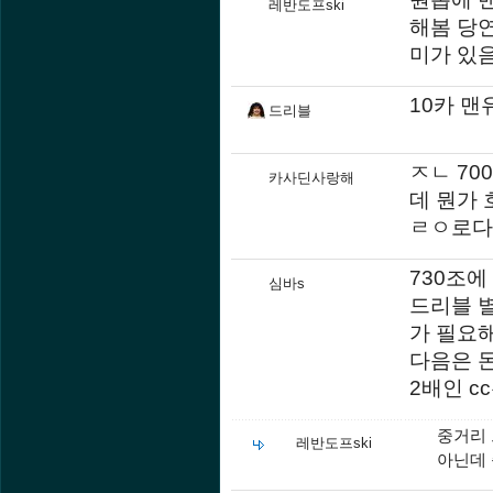
레반도프ski
해봄 당
미가 있
10카 맨
드리블
ㅈㄴ 70
카사딘사랑해
데 뭔가
ㄹㅇ로다
730조에
심바s
드리블 별
가 필요해
다음은 
2배인 
중거리 
레반도프ski
아닌데 