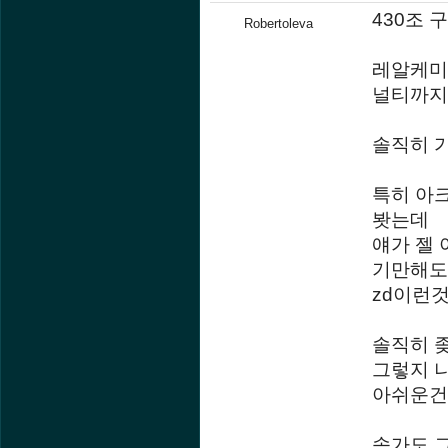
430조 
Robertoleva
레알케미에
널티까지
솔직히 
특히 아
봣는데
얘가 젤
기만해도
zd이런것
솔직히 
그렇지 
아쉬운건
속가도 