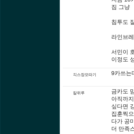
짐 그냥
침투도 
라인브레
서민이 호
이정도 
9카쓰는
긱스장모따기
금카도 맘
칼위루
아직까지
싶다면 
집훈찍으면
다가 공
더 만족