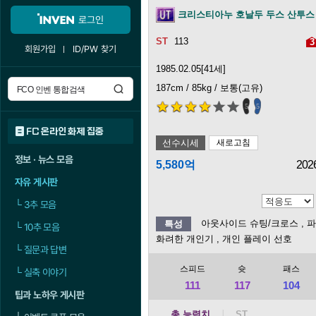
크리스티아누 호날두 두스 산투스
로그인
113
3
회원가입
ID/PW 찾기
1985.02.05[41세]
187cm / 85kg / 보통(고유)
5
5
FC 온라인 화제 집중
선수시세
새로고침
정보 · 뉴스 모음
5,580억
202
자유 게시판
└
3추 모음
아웃사이드 슈팅/크로스
, 
특성
└
10추 모음
화려한 개인기
, 개인 플레이 선호
└
질문과 답변
스피드
슛
패스
└
실축 이야기
111
117
104
팁과 노하우 게시판
총 능력치