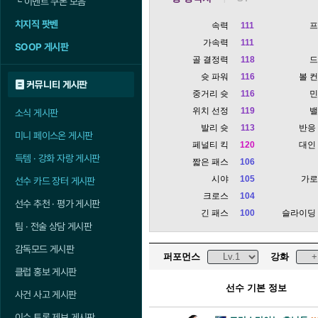
└
이벤트 쿠폰 모음
치지직 팟벤
속력
111
가속력
111
SOOP 게시판
골 결정력
118
슛 파워
116
볼 
커뮤니티 게시판
중거리 슛
116
위치 선정
119
소식 게시판
발리 슛
113
반응
미니 페이스온 게시판
페널티 킥
120
대인
득템 · 강화 자랑 게시판
짧은 패스
106
시야
105
가
선수 카드 장터 게시판
크로스
104
선수 추천 · 평가 게시판
긴 패스
100
슬라이딩
팀 · 전술 상담 게시판
감독모드 게시판
퍼포먼스
강화
클럽 홍보 게시판
선수 기본 정보
사건 사고 게시판
이슈 토론 제보 게시판