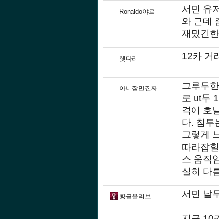
서민 유저
Ronaldo야르
와 근데 
재밌긴한
12카 거
헷다리
그루두한
아니잠만진짜
로 ut두
격에 호날
다. 침투
그렇게 
따라잡힐
스 움직임
실히 다름
서민 날
황금올리브
지금 1