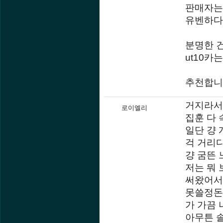
판매자는
유벤하다
분명한 건
ut10카
추천합니
거지라서 
로이엘리
집훈 다
일단 걍 
걱 거리
걍 굼뜬 
저는 뭐 
써왔어서
못쓸정돈
가 가끔
아무튼 솔