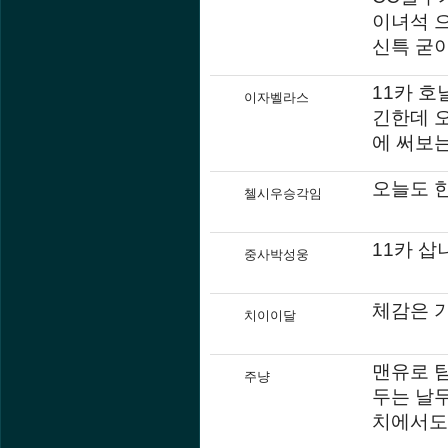
이녀석 
신특 굳
11카 
이자벨라스
긴한데 
에 써보
오늘도 한
첼시우승각임
11카 
중사박성웅
체감은 
치이이달
맨유로 
주냥
두는 날
치에서도