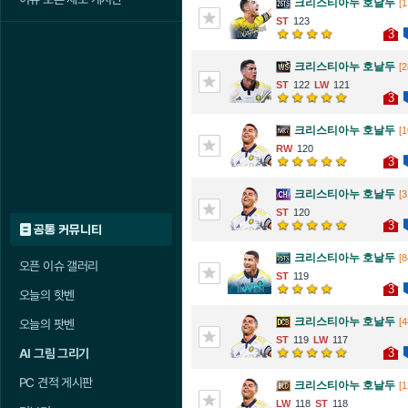
크리스티아누 호날두
[1
123
3
크리스티아누 호날두
[2
122
121
3
크리스티아누 호날두
[1
120
3
크리스티아누 호날두
[3
120
3
공통 커뮤니티
크리스티아누 호날두
[8
오픈 이슈 갤러리
119
3
오늘의 핫벤
크리스티아누 호날두
[4
오늘의 팟벤
119
117
3
AI 그림 그리기
PC 견적 게시판
크리스티아누 호날두
[1
118
118