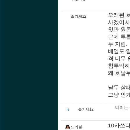
오래된 호
즐기세12
사겠어서 
첫판 원
근데 투
투 지림.
베일도 
격 너무 
침투막히
왜 호날두
날두 살
그냥 인
티어는 
즐기세12
10카쓰다
드리블