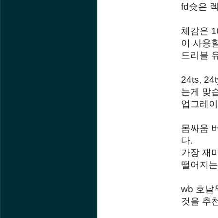
fd슛은
체감은 1
이 사용할
드리블 
24ts,
는게 맞
업그레이
몸싸움 
다.
가장 재미
떨어지는
wb 호날
것을 추