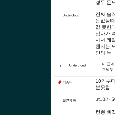
경두 돈
진짜 솔
Undercloud
돈없을때부
값 못한
삿다가 
사서 레
왠지는 모
민의 두
아 근데
Undercloud
호날두
10카부
리중딱
분못함
ut10카
불근제국
컨뽕 빠