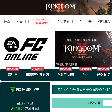
로스트아크
뉴스
커뮤니티
게임캘린더
게이머존
라이브/
기대평 이벤트
등번호
집중훈련 계산기
스쿼드 시뮬
선수
선수 비교
FC 온라인 인벤
크리스티아누 호날두 두스 산투스 아베
로그인하고
선수 이름
출석보상
받으세요!