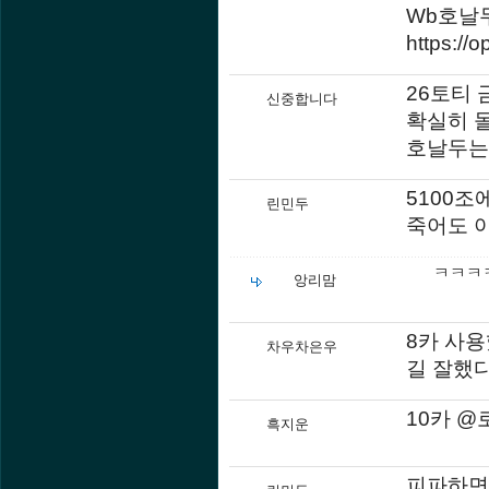
Wb호날두
https://
26토티
신중합니다
확실히 돌
호날두는 
5100조
린민두
죽어도 
ㅋㅋㅋ
앙리맘
8카 사용
차우차은우
길 잘했
10카 @로
흑지운
피파하면