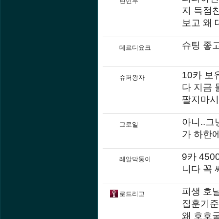
린민두
지 득점
보고 왜
슈팅 좋고
데르디요크
10카 
슈퍼왕자
다 지금
팔지마시
아니..그
그로일
가 하한
9카 45
레알막둥이
니다 꼭
피생 호날
로드리고
집훈기준
왜 호호굴