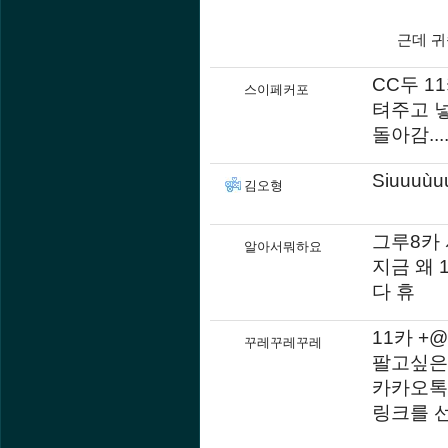
근데 귀
CC두 11
스이페커포
텨주고 넣
돌아감...
Siuuuù
김오형
그루8카
알아서뭐하요
지금 왜
다 휴
11카 +
꾸레꾸레꾸레
팔고싶은
카카오톡
링크를 