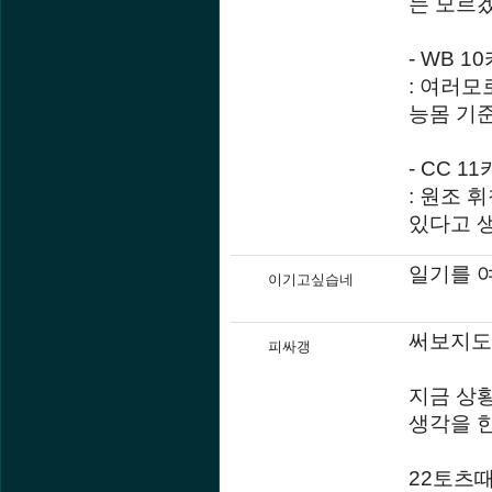
는 모르겠
- WB 1
: 여러모
능몸 기준
- CC 11
: 원조 
있다고 
일기를 
이기고싶습네
써보지도
피싸갱
지금 상
생각을 
22토츠