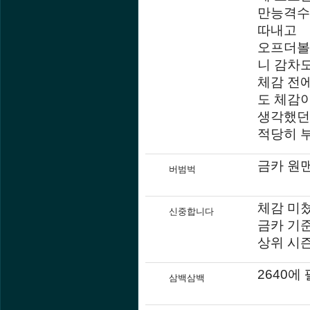
만능격수
따내고
오프더볼 
니 감차
체감 전에
도 체감
생각했던
적당히 
금카 원맨
버범벅
체감 미
신중합니다
금카 기
상위 시
2640에
삼백삼백