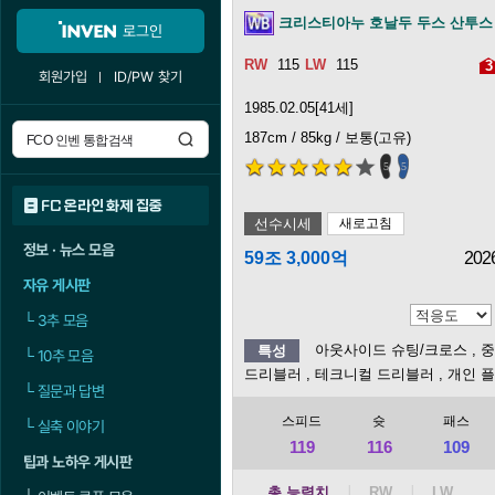
크리스티아누 호날두 두스 산투스
로그인
115
115
3
회원가입
ID/PW 찾기
1985.02.05[41세]
187cm / 85kg / 보통(고유)
5
5
FC 온라인 화제 집중
선수시세
새로고침
정보 · 뉴스 모음
59조 3,000억
202
자유 게시판
└
3추 모음
아웃사이드 슈팅/크로스
, 
특성
└
10추 모음
드리블러
, 테크니컬 드리블러
, 개인 
└
질문과 답변
스피드
슛
패스
└
실축 이야기
119
116
109
팁과 노하우 게시판
총 능력치