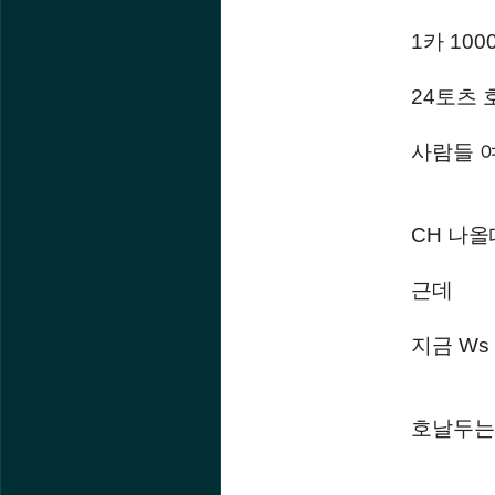
1카 10
24토츠
사람들 
CH 나올
근데
지금 Ws
호날두는