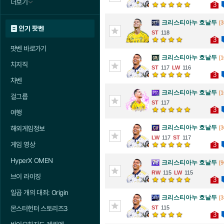
더보기
3
크리스티아누 호날두
[3
인기 팟벤
118
3
팟벤 바로가기
크리스티아누 호날두
[1
치지직
117
116
3
차벤
크리스티아누 호날두
[1
걸그룹
117
3
여행
크리스티아누 호날두
[3
해외게임정보
117
117
게임 영상
3
HyperX OMEN
크리스티아누 호날두
[9
115
115
브이 라이징
3
일곱 개의 대죄: Origin
크리스티아누 호날두
[3
115
몬스터헌터 스토리즈3
3