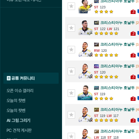
크리스티아누 호날두
[1
123
3
크리스티아누 호날두
[2
122
121
3
크리스티아누 호날두
[1
120
3
크리스티아누 호날두
[3
120
3
공통 커뮤니티
크리스티아누 호날두
[8
오픈 이슈 갤러리
119
3
오늘의 핫벤
크리스티아누 호날두
[4
오늘의 팟벤
119
117
3
AI 그림 그리기
PC 견적 게시판
크리스티아누 호날두
[1
118
118