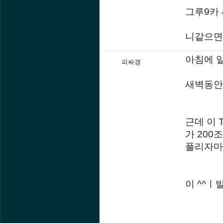
그루9카
니같으면 
아침에 
피싸갱
새벽동안
근데 이 
가 200
풀리자마
이 ^^ㅣ