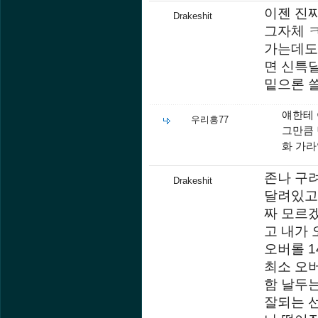
이젠 진
Drakeshit
그자체 
가는데도
면 신특
밑으론 
얘한테
우리흥77
그만큼 
화 가
존나 구려
Drakeshit
달려있고
짜 모르겠
고 내가 
오버롤 
최소 오버
함 날두는
잘되는 