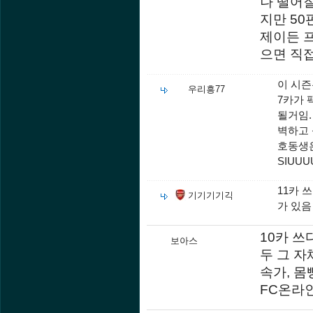
나 떨어
지만 5
제이든 
으면 직접
이 시즌
우리흥77
7카가 
될거임.
벽하고 
호동생
SIUU
11카 
기기기기긱
가 있음
10카 쓰
보아스
두 그 자
속가, 몸
FC온라