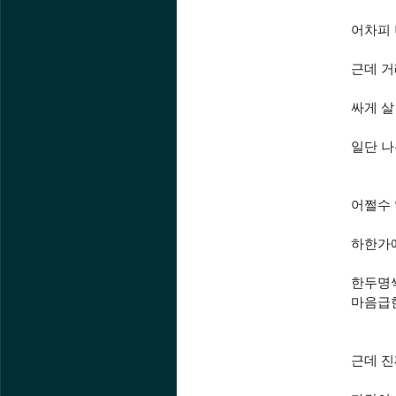
어차피
근데 거
싸게 살
일단 나
어쩔수 
하한가
한두명씩
마음급한
근데 진