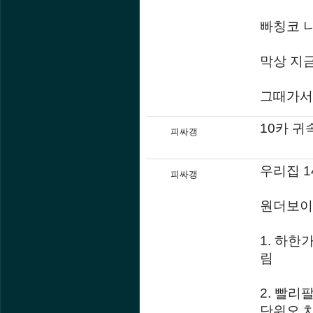
빠칭코 
막상 지
그때가서
10카 귀
피싸갱
우리집 
피싸갱
원더보이
1. 하한
림
2. 빨
단위오 