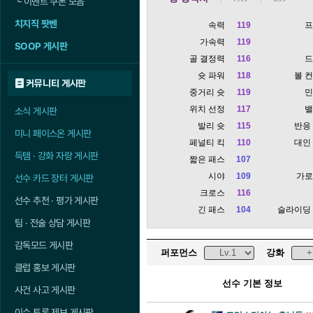
└
이벤트 쿠폰 모음
치지직 팟벤
속력
119
가속력
119
SOOP 게시판
골 결정력
116
슛 파워
118
볼 
커뮤니티 게시판
중거리 슛
119
위치 선정
117
소식 게시판
발리 슛
115
반응
미니 페이스온 게시판
페널티 킥
110
대인
득템 · 강화 자랑 게시판
짧은 패스
107
시야
109
가
선수 카드 장터 게시판
크로스
116
선수 추천 · 평가 게시판
긴 패스
104
슬라이딩
팀 · 전술 상담 게시판
감독모드 게시판
퍼포먼스
강화
클럽 홍보 게시판
선수 기본 정보
사건 사고 게시판
이슈 토론 제보 게시판