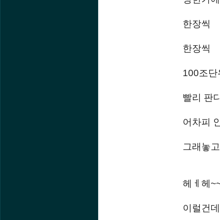
한장씩
한장씩
100조
빨리 판
어차피 
그래놓고
헤ㅔ헤~~
이럴건데