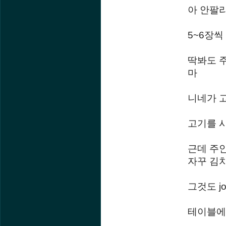
아 안팔
5~6장
딱봐도 
마
니네가 
고기를 
근데 주
자꾸 김
그것도 
테이블에