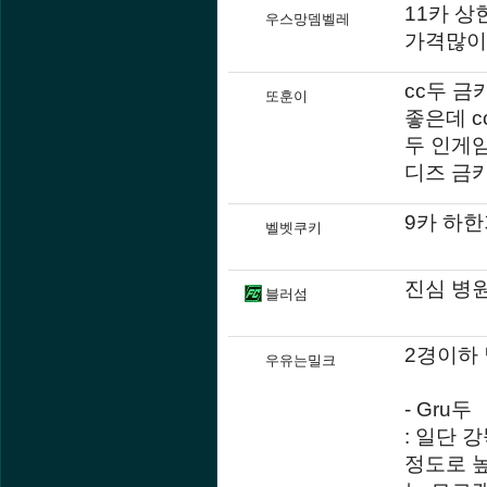
11카 상
우스망뎀벨레
가격많이
cc두 금
또훈이
좋은데 c
두 인게임
디즈 금
9카 하
벨벳쿠키
진심 병
블러섬
2경이하 
우유는밀크
- Gru두
: 일단 
정도로 높