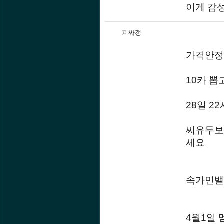
이게 감
피싸갱
가격안정
10카 
28일 2
씨유두보
세요
속가민밸
4월1일