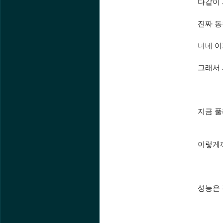
다같이
진짜 동
너네 이
그래서
지금 풀
이렇게까
성능은 