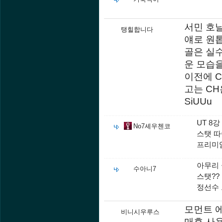
서민 호날
탱힐합니다
얘로 원
골은 실수
운 모습
이전에 
고는 C
SiUUu
UT 8
No7셰우첸코
스탯 따
프리미엄
아무리 
수아니7
스탯??
정선수 
모먼트 
비니시우루스
매후 사