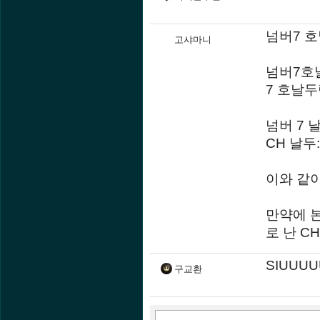
넘버7 호
고샤마니
넘버7호날
7 호날두
넘버 7 
CH 날두
이와 같이
만약에 
로 난 C
SIUUU
구교환