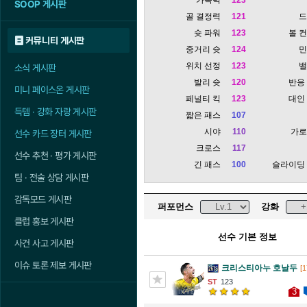
SOOP 게시판
골 결정력
121
슛 파워
123
볼 
커뮤니티 게시판
중거리 슛
124
위치 선정
123
소식 게시판
발리 슛
120
반응
미니 페이스온 게시판
페널티 킥
123
대인
득템 · 강화 자랑 게시판
짧은 패스
107
시야
110
가
선수 카드 장터 게시판
크로스
117
선수 추천 · 평가 게시판
긴 패스
100
슬라이딩
팀 · 전술 상담 게시판
감독모드 게시판
퍼포먼스
강화
클럽 홍보 게시판
선수 기본 정보
사건 사고 게시판
이슈 토론 제보 게시판
크리스티아누 호날두
[1
123
3