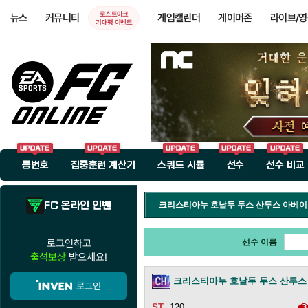
로스트아크
뉴스
커뮤니티
게임캘린더
게이머존
라이브/
기대평 이벤트
등번호
집중훈련 계산기
스쿼드 시뮬
선수
선수 비교
FC 온라인 인벤
크리스티아누 호날두 두스 산투스 아베
로그인하고
선수 이름
출석보상
받으세요!
크리스티아누 호날두 두스 산투스
로그인
120
3