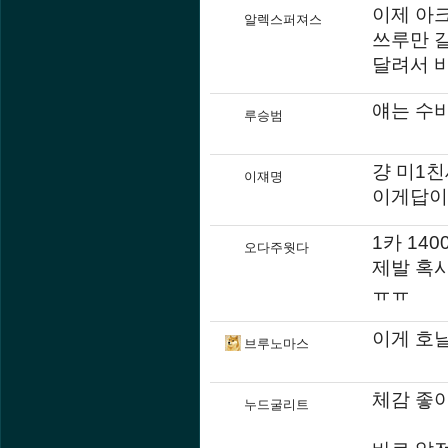
이제 아
알렉스퍼져스
쓰루만 
달려서 
얘는 수
루승범
걍 미1
이쟤명
이게답이지
1카 14
오다주웟다
제발 혹
ㅠㅠ
이게 호
브루노마스
체감 좋
누드굴리트