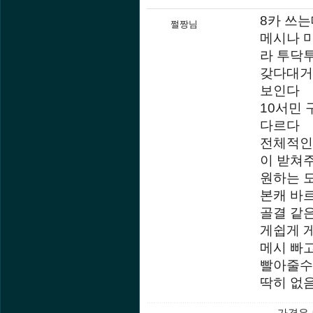
8카 쓰는
쩔짱님
메시나 
라 투닥
갖다대거
보인다
10서민
다르다
전체적인
이 받쳐
원하는 
본캐 바
골결 같은
게쉽게 
메시 빠
빨아줄수
딱히 없
가격은 