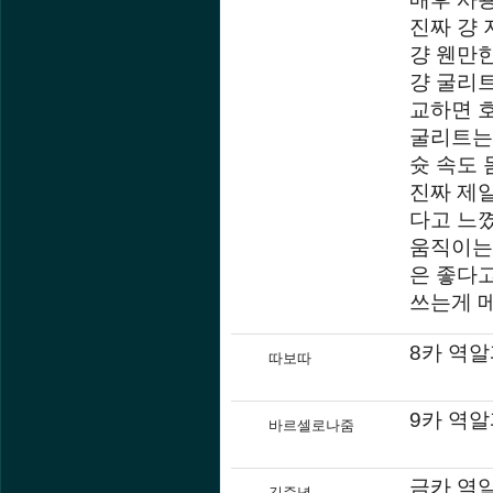
진짜 걍 
걍 웬만
걍 굴리트
교하면 호
굴리트는 
슛 속도 
진짜 제
다고 느꼈
움직이는
은 좋다
쓰는게 
8카 역알
따보따
9카 역알
바르셀로나줌
금카 역
김준녕