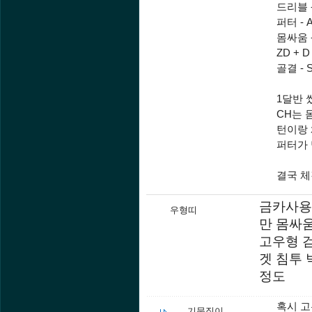
드리블 -
퍼터 - 
몸싸움 -
ZD + D 
골결 - 
1달반 
CH는 
턴이랑 
퍼터가
결국 체
금카사용
우형띠
만 몸싸움
고우형 
겟 침투 
정도
혹시 고
기묵직이