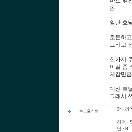
바로 앞
옴
일단 호
호돈하고 
그리고 
한가지 
이걸 좀
체감만큼
대신 호
그래서 
2배 꺼
누드굴리트
헤더 - 
턴 - B