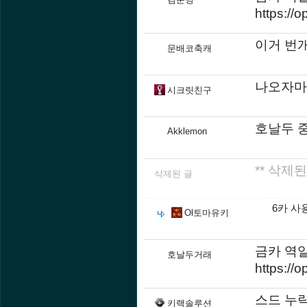
https:/
이거 번
문배코축캐
나오자마
시크릿친구
호날두 중
Akklemon
** 삭제된
삭제된 글
6카 사
Ol토마유키
금카 역
호날두거래
https:/
스드 누락
키랙솔루션