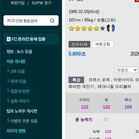
회원가입
ID/PW 찾기
1985.02.05[41세]
187cm / 85kg / 보통(고유)
5
5
FC 온라인 화제 집중
선수시세
새로고침
정보 · 뉴스 모음
5,600조
202
자유 게시판
└
3추 모음
크로스 포쳐
, 아웃사이드 
특성
└
10추 모음
화려한 개인기
, 테크니컬 드리블러
└
질문과 답변
스피드
슛
패스
└
실축 이야기
122
122
109
팁과 노하우 게시판
총 능력치
└
이벤트 쿠폰 모음
치지직 팟벤
속력
122
가속력
123