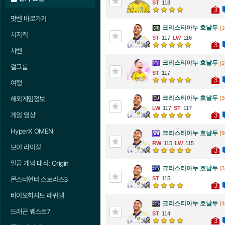
118
3
팟벤 바로가기
크리스티아누 호날두
[1
치지직
117
116
3
차벤
크리스티아누 호날두
[1
걸그룹
117
3
여행
크리스티아누 호날두
[3
해외게임정보
117
117
게임 영상
3
HyperX OMEN
크리스티아누 호날두
[9
115
115
브이 라이징
3
일곱 개의 대죄: Origin
크리스티아누 호날두
[3
115
몬스터헌터 스토리즈3
3
바이오하자드 레퀴엠
크리스티아누 호날두
[4
드래곤 퀘스트7
114
3