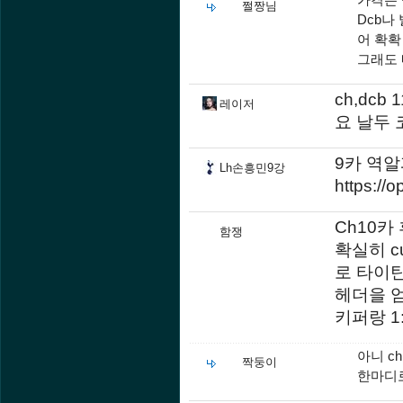
쩔짱님
Dcb나
어 확확
그래도
ch,dc
레이저
요 날두
9카 역
Lh손흥민9강
https://
Ch10
함쟁
확실히 
로 타이
헤더을 
키퍼랑 
아니 c
짝둥이
한마디