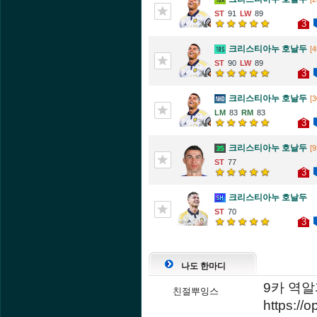
91
89
3
크리스티아누 호날두
[4
90
89
3
크리스티아누 호날두
[3
83
83
3
크리스티아누 호날두
[9
77
3
크리스티아누 호날두
70
3
나도 한마디
9카 역
친절뿌잉스
https:/