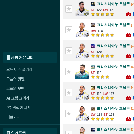
크리스티아누 호날두
[2
122
121
3
크리스티아누 호날두
[1
120
3
크리스티아누 호날두
[3
120
3
공통 커뮤니티
크리스티아누 호날두
[8
오픈 이슈 갤러리
119
3
오늘의 핫벤
크리스티아누 호날두
[4
오늘의 팟벤
119
117
3
AI 그림 그리기
PC 견적 게시판
크리스티아누 호날두
[1
118
118
더보기
3
크리스티아누 호날두
[3
인기 팟벤