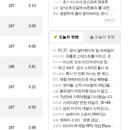
초ㅇㅎ) 수녀 코스프레 제로투
ㅗㅜㅑ
187
3.13
삼식) 토요일에 vs한동숙 롤 내전 예정
잡담
청량하게 콜라 쏟아버리는 유니 ㅋㅋㅋ
클립
더보기+
187
3.00
오늘의 팟벤
오늘의 핫벤
187
4.00
FC 27 - 공식 얼티메이트 팀 트레일러
PV
프롤로그 테스트를 마치고.. (feat. 리아)
리밋제로
비스트 오브 리인카네이션 정보/공략글 모음
비스트
185
3.91
레고 파티! - 공식 스위치2 출시 트레일러
PV
혹시 이 만화 아시는 분 계신가요
애니클립
체험 캐릭터만으로 허상 40레벨 하이와티아 5분 컷!｜에이메스·린네·모니에 명함
명조
넷마블, 신작 서브컬쳐 게임 [펄 인 블루] 티저 사이트 오픈
섭컬겜
187
3.22
붉은장미 히든처형 있는거 알고 있었음?
실팰
7년만에 가족여행을 다녀왔습니다.
여행
스위치2판 ‘몬헌 와일즈’, 30~40fps 목표 추정
해외겜
187
4.50
섬란 카구라 개발사 신작 [시노비 넥서스] 연내 출시 예정
섭컬겜
브레이커 스토리 | #에이단
리밋제로
캐릭터 소개 |「로른·경감」
실팰
라이자 AI 채팅 RPG 게임 [RyzaChat: AI] 공개
섭컬겜
187
3.88