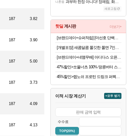
과부하 한정 아니다! 정예림, 화속성 서포터 세대 교체
나혼렙
새로고침
187
3.82
핫딜
게시판
더보기+
[브랜드데이+슈퍼적립] [마선호 단백질] 셀렉스 프로핏 Sports WPI 드링크 초콜릿, 330ml, 12개
187
3.90
[개별포장] 새콤달콤 쫄깃한 쫄면 7인분(면 200g 7봉+소스 50g 7봉)
[브랜드데이+네맴무배] 아디다스 오픈백 트레이닝 헬스 장갑 통기성 더블스트랩 운동 턱걸이 풀업 웨이트 크로스핏
187
5.00
47%할인>쏘울너츠 100% 땅콩버터 스무스, 500g, 2개
45%할인>랩노쉬 프로틴 드링크 퍼펙트 솔티드카라멜, 350ml, 24개
187
3.73
이적 시장 계산기
+모두 받기
187
4.09
수수료
187
4.13
TOP(20%)