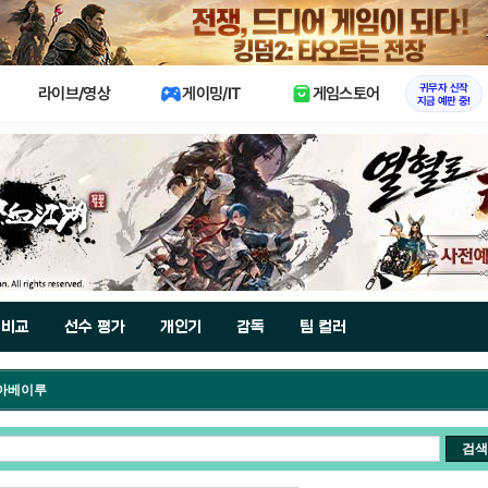
X
귀무자 신작
라이브/영상
게이밍/IT
게임스토어
지금 예판 중!
 비교
선수 평가
개인기
감독
팀 컬러
 아베이루
검색