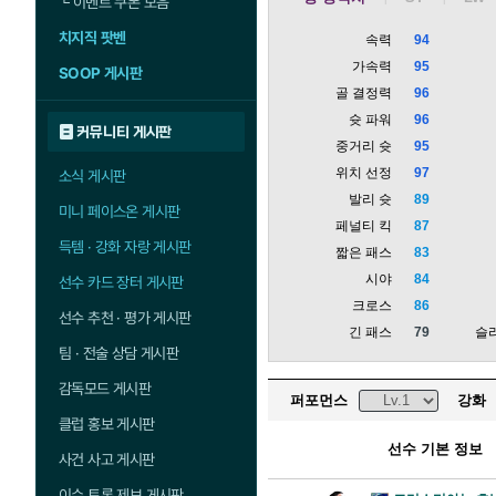
└
이벤트 쿠폰 모음
치지직 팟벤
속력
94
가속력
95
SOOP 게시판
골 결정력
96
슛 파워
96
커뮤니티 게시판
중거리 슛
95
위치 선정
97
소식 게시판
발리 슛
89
미니 페이스온 게시판
페널티 킥
87
득템 · 강화 자랑 게시판
짧은 패스
83
시야
84
선수 카드 장터 게시판
크로스
86
선수 추천 · 평가 게시판
긴 패스
79
슬
팀 · 전술 상담 게시판
감독모드 게시판
퍼포먼스
강화
클럽 홍보 게시판
선수 기본 정보
사건 사고 게시판
이슈 토론 제보 게시판