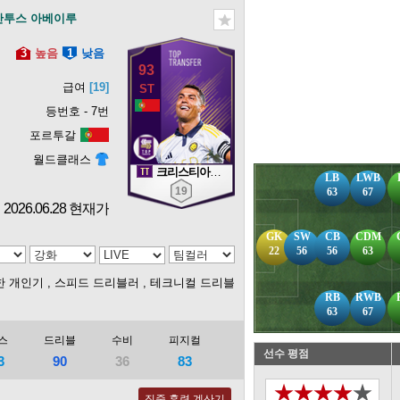
산투스 아베이루
3
높음
1
낮음
93
급여
[19]
등번호 - 7번
포르투갈
월드클래스
크리스티아누 호날두
LB
LWB
19
63
67
2026.06.28 현재가
GK
SW
CB
CDM
22
56
56
63
한 개인기
, 스피드 드리블러
, 테크니컬 드리블
RB
RWB
63
67
스
드리블
수비
피지컬
선수 평점
3
90
36
83
★★★★★
집중 훈련 계산기