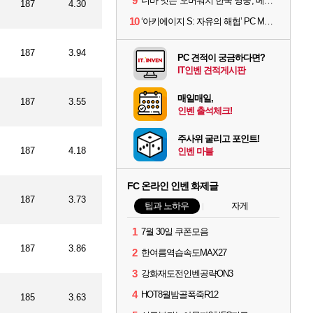
9
디바 잇는 '오버워치 한국 영웅', 메카 파일럿 디몬 나온다
187
4.30
10
‘아키에이지 S: 자유의 해협’ PC MMORPG로 개발한다
187
3.94
PC 견적이 궁금하다면?
IT인벤 견적게시판
매일매일,
187
3.55
인벤 출석체크!
주사위 굴리고 포인트!
187
4.18
인벤 마블
FC 온라인 인벤 화제글
187
3.73
팁과 노하우
자게
1
7월 30일 쿠폰모음
187
3.86
2
한여름역습속도MAX27
3
강화재도전인벤공략ON3
4
HOT8월밤골폭죽R12
185
3.63