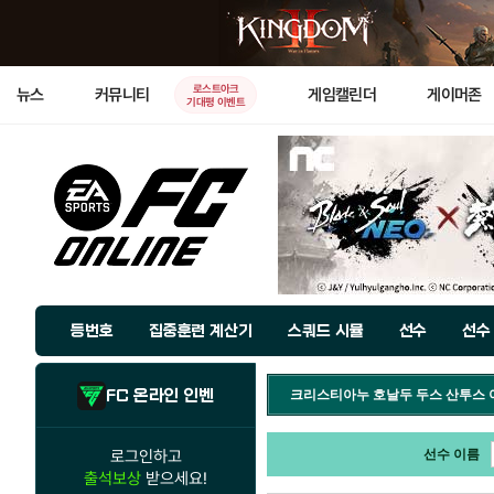
로스트아크
뉴스
커뮤니티
게임캘린더
게이머존
기대평 이벤트
등번호
집중훈련 계산기
스쿼드 시뮬
선수
선수
FC 온라인 인벤
크리스티아누 호날두 두스 산투스
로그인하고
선수 이름
출석보상
받으세요!