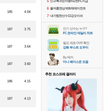
5
신규복귀는아묻따2천FC지급
6
올여름엔삼색화채에이전트
185
4.04
7
내가찜한선수11강오이쉬
인기 선수는 누구?
187
3.75
FC 온라인 데일리 차트
필요 재료 OVR 확인
187
3.64
강화 부스트 도우미
By 테커
미니 페이스온 모음
187
3.60
추천 코스프레 갤러리
186
4.15
187
4.13