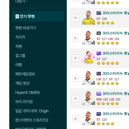
더보기
크리스티아누 호
인기 팟벤
118
팟벤 바로가기
크리스티아누 호
치지직
117
116
차벤
크리스티아누 호
걸그룹
117
여행
크리스티아누 호
해외게임정보
117
117
게임 영상
HyperX OMEN
크리스티아누 호
115
115
브이 라이징
일곱 개의 대죄: Origin
크리스티아누 호
115
몬스터헌터 스토리즈3