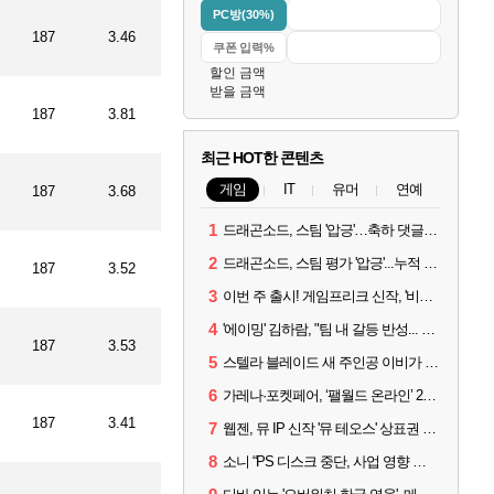
PC방(30%)
187
3.46
할인 금액
받을 금액
187
3.81
최근 HOT한 콘텐츠
게임
IT
유머
연예
187
3.68
1
드래곤소드, 스팀 '압긍'…축하 댓글 달고 게임 코드 받자!
2
드래곤소드, 스팀 평가 '압긍'...누적 판매량 20만장 돌파
187
3.52
3
이번 주 출시! 게임프리크 신작, '비스트 오브 리인카네이션'
4
'에이밍' 김하람, "팀 내 갈등 반성... 끝까지 뛰고 싶었다"
187
3.53
5
스텔라 블레이드 새 주인공 이비가 부릅니다, 'Wanna be in LOVE' 뮤비 공개
6
가레나·포켓페어, ‘팰월드 온라인’ 2026년 출시 예고
187
3.41
7
웹젠, 뮤 IP 신작 '뮤 테오스' 상표권 출원
8
소니 “PS 디스크 중단, 사업 영향 없다”