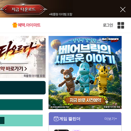
혜택.아이마트
로그인
인
벤
전
체
사
이
트
맵
게임 캘린더
더보기+