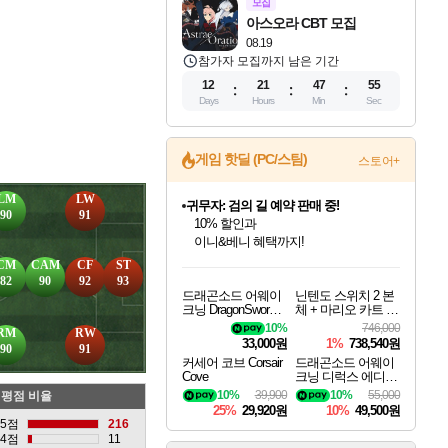
모집
아스오라 CBT 모집
08.19
참가자 모집까지 남은 기간
12
21
47
54
Days
Hours
Min
Sec
게임 핫딜 (PC/스팀)
스토어+
LM
LW
비스트 오브 리인카네이션 정식 출시!
90
91
게임프릭 신작 IP
네이버 혜택가와 함께 예약하세요!
드래곤소드: 어웨이크닝 입점!
문명 7 특별 할인!
귀무자: 검의 길 예약 판매 중!
커세어 코브 출시 기념 할인!
더 렐릭 퍼스트 가디언 정식 출시
베데스다 40주년 기념 할인 중!
마블 투혼 파이팅 소울즈 예약 판매 중!
캡콤 프렌차이즈 할인 진행 중!
캡콤 일부 상품 상시 할인
스타워즈 은하계 레이서
로블록스 기프트 카드 공식 입점
CM
CAM
CF
ST
스팀으로 만나는 드래곤소드!
조선&고려 DLC 출시 예정
10% 할인과
해적'섬'을 발전시키자!
설화x하드코어 액션!
베데스다의 명작들을
마블 히어로 총 출동&화려한 격투!
몬헌, 바하 등 인기 IP를
몬헌 와일즈 & 드래곤즈 도그마2
인벤게임즈에서 10% 추가 적립
Robux를 가장 안전하고
82
90
92
93
드래곤소드 어웨이
닌텐도 스위치 2 본
네이버혜택과 함께 만나보세요!
50%할인&추가 적립까지!
이니&베니 혜택까지!
할인&네이버혜택으로 만나보세요!
네이버페이 혜택과 만나보세요!
40주년 프로모션으로 만나보세요!
네이버 포인트 혜택까지!
할인가에 만나보세요!
일부 에디션 상시 할인!
혜택으로 예약 판매 중
편안하게 충전하세요
크닝 DragonSword A
체 + 마리오 카트 월
wakening
드
10%
746,000
RM
RW
33,000원
1%
738,540원
90
91
커세어 코브 Corsair
드래곤소드 어웨이
Cove
크닝 디럭스 에디션
DragonSword Awake
10%
39,900
10%
55,000
평점 비율
ning Deluxe Edition
25%
29,920원
10%
49,500원
5점
216
4점
11