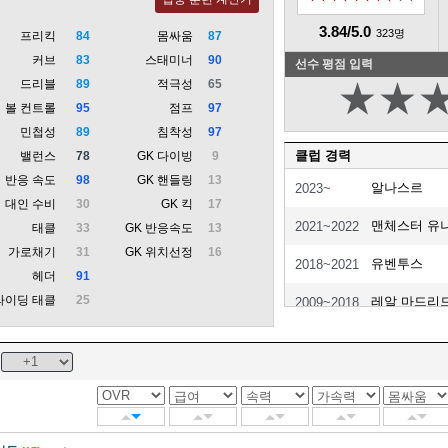
3.84/5.0
323명
프리킥
84
몸싸움
87
커브
83
스태미너
90
선수 평점 입력
드리블
89
적극성
65
★
★
볼 컨트롤
95
점프
97
민첩성
89
침착성
97
클럽 경력
밸런스
78
GK 다이빙
9
반응 속도
98
GK 핸들링
13
알나스르
2023~
대인 수비
30
GK 킥
17
맨체스터 유
2021~2022
태클
33
GK 반응속도
13
가로채기
31
GK 위치선정
16
유벤투스
2018~2021
헤더
91
라이딩 태클
25
레알 마드리
2009~2018
맨체스터 유
2003~2009
스포르팅 CP
2002~2003