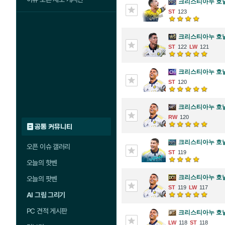
크리스티아누 호
123
크리스티아누 호
122
121
크리스티아누 호
120
크리스티아누 호
120
공통 커뮤니티
크리스티아누 호
오픈 이슈 갤러리
119
오늘의 핫벤
크리스티아누 호
오늘의 팟벤
119
117
AI 그림 그리기
PC 견적 게시판
크리스티아누 호
118
118