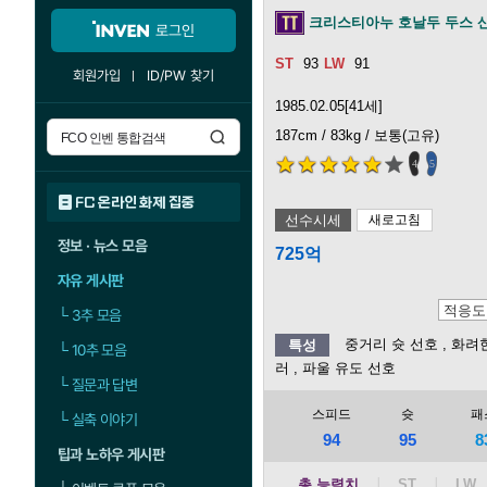
크리스티아누 호날두 두스 
로그인
93
91
회원가입
ID/PW 찾기
1985.02.05[41세]
187cm / 83kg / 보통(고유)
4
5
FC 온라인 화제 집중
선수시세
새로고침
정보 · 뉴스 모음
725억
자유 게시판
└
3추 모음
중거리 슛 선호
, 화려
특성
└
10추 모음
러
, 파울 유도 선호
└
질문과 답변
스피드
슛
패
└
실축 이야기
94
95
8
팁과 노하우 게시판
총 능력치