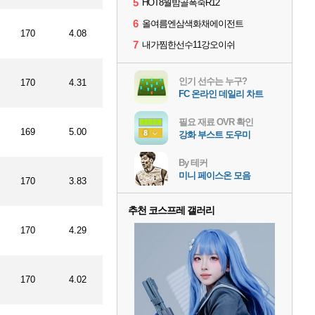
5
HOT8월밤골폭죽R12
6
올여름엔삼색화채에이전트
170
4.08
7
내가찜한선수11강오이쉬
인기 선수는 누구?
170
4.31
FC 온라인 데일리 차트
필요 재료 OVR 확인
169
5.00
강화 부스트 도우미
By 테커
미니 페이스온 모음
170
3.83
추천 코스프레 갤러리
170
4.29
170
4.02