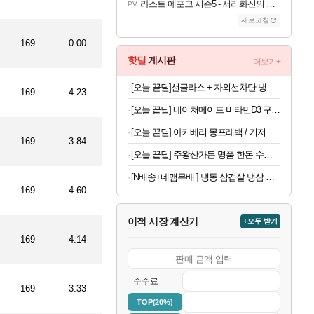
라스트 에포크 시즌5 - 서리화신의 분노 티저
PV
새로고침
169
0.00
핫딜
게시판
더보기+
[오늘 끝딜]선글라스 + 자외선차단 냉감원단 스포츠 쿨 마스크 화이트 1매입
169
4.23
[오늘 끝딜] 네이처메이드 비타민D3 구미 비타민D 2000IU 140구미, 1개
[오늘 끝딜] 아키베리 몽프레백 / 기저귀가방 백팩 보냉이너백 물티슈파우치 포함 시그니처
169
3.84
[오늘 끝딜] 주왕산가든 명품 한돈 수제 돼지갈비 800g, 1개
[N배송+네맴무배 ] 냉동 삼겹살 냉삼 수입 돼지고기 절단 대패삼겹살
169
4.60
이적 시장 계산기
+모두 받기
169
4.14
수수료
169
3.33
TOP(20%)