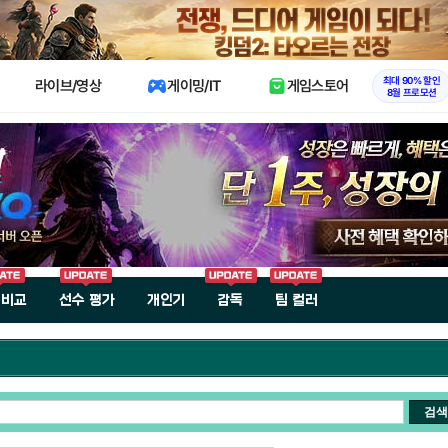
X
최대 90% 할인
라이브/영상
게이밍/IT
게임스토어
8월 프로모션
 비교
선수 평가
개인기
감독
팀 컬러
검색