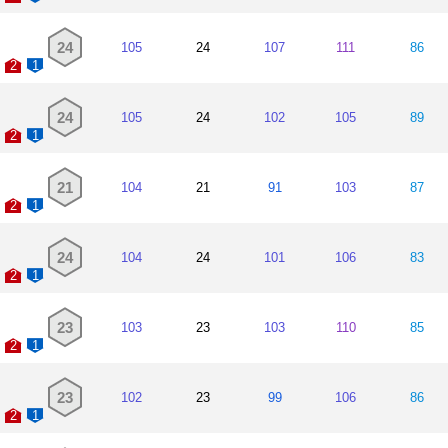
24
105
24
107
111
86
2
1
24
105
24
102
105
89
2
1
21
104
21
91
103
87
2
1
24
104
24
101
106
83
2
1
23
103
23
103
110
85
2
1
23
102
23
99
106
86
2
1