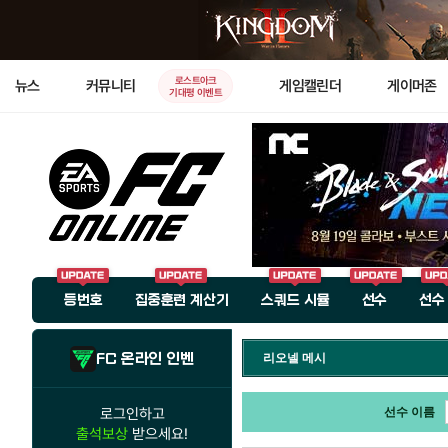
로스트아크
뉴스
커뮤니티
게임캘린더
게이머존
기대평 이벤트
등번호
집중훈련 계산기
스쿼드 시뮬
선수
선수
FC 온라인 인벤
리오넬 메시
로그인하고
선수 이름
출석보상
받으세요!