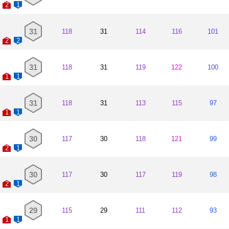
2
1
31
118
31
114
116
101
2
2
31
118
31
119
122
100
1
1
31
118
31
113
115
97
1
1
30
117
30
118
121
99
2
1
30
117
30
117
119
98
2
1
29
115
29
111
112
93
1
1