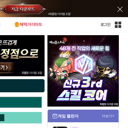
혜택.아이마트
로그인
인
벤
전
체
사
이
트
맵
게임 캘린더
더보기+