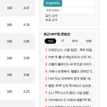
PC방(30%)
169
4.47
할인 금액
받을 금액
169
4.18
최근 HOT한 콘텐츠
게임
IT
유머
연예
169
3.80
1
드래곤소드, 스팀 '압긍'…축하 댓글 달고 게임 코드 받자!
2
이번 주 출시! 게임프리크 신작, '비스트 오브 리인카네이션'
169
3.00
3
스텔라 블레이드 새 주인공 이비가 부릅니다, 'Wanna be in LOVE' 뮤비 공개
4
가레나·포켓페어, ‘팰월드 온라인’ 2026년 출시 예고
169
3.96
5
디바 잇는 '오버워치 한국 영웅', 메카 파일럿 디몬 나온다
6
웹젠, 뮤 IP 신작 '뮤 테오스' 상표권 출원
169
4.23
7
소니 “PS 디스크 중단, 사업 영향 없다”
8
‘아키에이지 S: 자유의 해협’ PC MMORPG로 개발한다