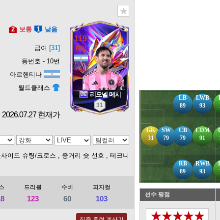
2
보통
1
낮음
119
급여
[31]
등번호 - 10번
아르헨티나
월드클래스
리오넬 메시
LB
LWB
31
89
93
2026.07.27 현재가
GK
SW
CB
CDM
31
79
79
91
웃사이드 슈팅/크로스
, 중거리 슛 선호
, 테크니
RB
RWB
89
93
스
드리블
수비
피지컬
선수 평점
18
123
60
103
★★★★★
집중 훈련 계산기