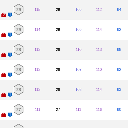
29
115
29
109
112
94
2
1
29
114
29
109
114
92
1
1
28
113
28
110
113
98
1
1
28
113
28
107
110
92
1
1
28
113
28
108
114
93
1
1
27
111
27
111
116
90
1
1