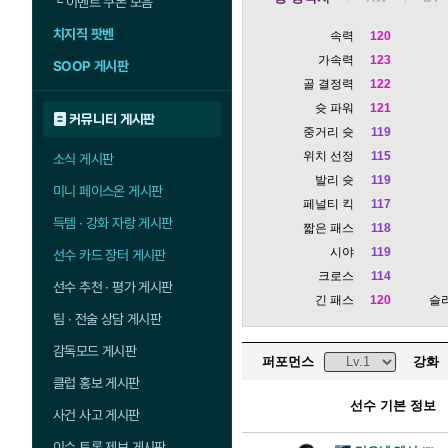
└
이벤트 쿠폰 모음
치지직 팟벤
속력
120
가속력
123
SOOP 게시판
골 결정력
122
슛 파워
121
커뮤니티 게시판
중거리 슛
119
위치 선정
115
소식 게시판
발리 슛
119
미니 페이스온 게시판
페널티 킥
117
득템 · 강화 자랑 게시판
짧은 패스
118
시야
119
선수 카드 장터 게시판
크로스
114
선수 추천 · 평가 게시판
긴 패스
120
슬
팀 · 전술 상담 게시판
감독모드 게시판
퍼포먼스
강화
클럽 홍보 게시판
선수 기본 정보
사건 사고 게시판
이슈 토론 제보 게시판