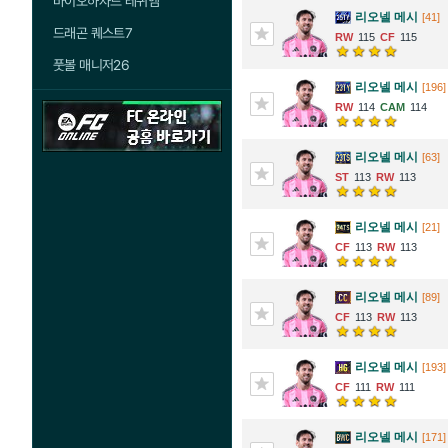
바이오하자드 레퀴엠
리오넬 메시
[41]
드래곤 퀘스트7
115
115
풋볼 매니저26
리오넬 메시
[196]
114
114
리오넬 메시
[63]
113
113
리오넬 메시
[21]
113
113
리오넬 메시
[89]
113
113
리오넬 메시
[193]
111
111
리오넬 메시
[171]