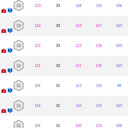
33
123
33
118
119
106
2
2
33
122
33
123
127
103
2
2
33
122
33
123
128
103
2
1
32
121
32
121
126
103
2
1
31
119
31
113
116
99
2
1
31
119
31
115
114
103
2
2
31
119
31
120
123
100