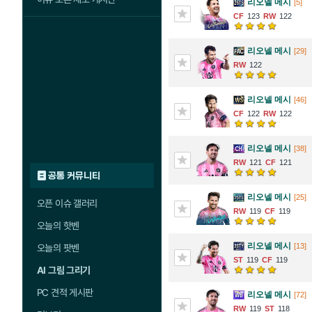
리오넬 메시
[5]
123
122
리오넬 메시
[29]
122
리오넬 메시
[46]
122
122
리오넬 메시
[38]
121
121
공통 커뮤니티
리오넬 메시
[25]
오픈 이슈 갤러리
119
119
오늘의 핫벤
리오넬 메시
[13]
오늘의 팟벤
119
119
AI 그림 그리기
PC 견적 게시판
리오넬 메시
[72]
119
118