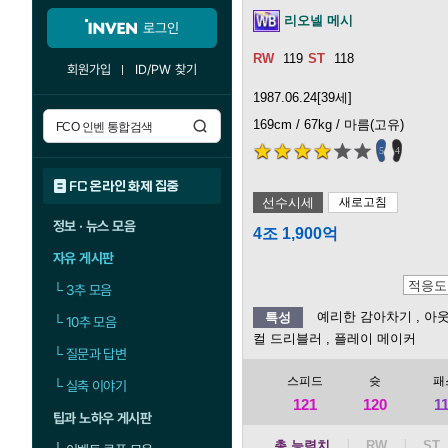
리오넬 메시
로그인
119
118
회원가입
ID/PW 찾기
1987.06.24[39세]
169cm / 67kg / 마름(고유)
5
4
FC 온라인 화제 집중
선수시세
새로고침
정보 · 뉴스 모음
4조 1,900억
자유 게시판
└
3추 모음
예리한 감아차기
, 아
특성
└
10추 모음
컬 드리블러
, 플레이 메이커
└
질문과 답변
스피드
슛
패
└
실축 이야기
121
120
1
팁과 노하우 게시판
총 능력치