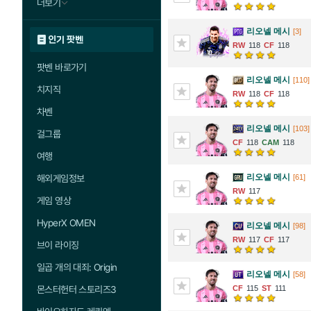
더보기
리오넬 메시
[3]
인기 팟벤
118
118
팟벤 바로가기
리오넬 메시
[110]
치지직
118
118
차벤
리오넬 메시
[103]
걸그룹
118
118
여행
리오넬 메시
[61]
해외게임정보
117
게임 영상
HyperX OMEN
리오넬 메시
[98]
117
117
브이 라이징
일곱 개의 대죄: Origin
리오넬 메시
[58]
115
111
몬스터헌터 스토리즈3