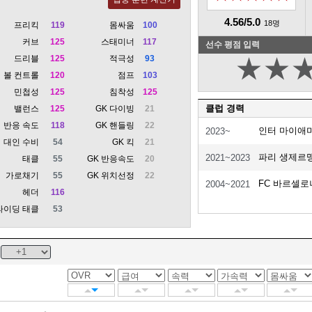
4.56/5.0
18명
프리킥
119
몸싸움
100
커브
125
스태미너
117
선수 평점 입력
드리블
125
적극성
93
★
★
볼 컨트롤
120
점프
103
민첩성
125
침착성
125
클럽 경력
밸런스
125
GK 다이빙
21
반응 속도
118
GK 핸들링
22
인터 마이애
2023~
대인 수비
54
GK 킥
21
파리 생제르
2021~2023
태클
55
GK 반응속도
20
가로채기
55
GK 위치선정
22
FC 바르셀로
2004~2021
헤더
116
라이딩 태클
53