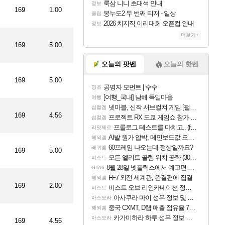
룩삼 니니 초대석 안내
정보
169
1.00
봉누도2 두 번째 티저 - 일상
클립
2026 치지직 이리대회 오픈컵 안내
정보
더보기+
169
5.00
오늘의 팟벤
오늘의 핫벤
169
5.00
공명자 모먼트 | 수수
명조
[여행_국내] 남해 독일마을
여행
넷마블, 신작 서브컬쳐 게임 [펄 인 블루] 티저 사이트 오픈
섭컬겜
169
4.56
프로젝트 RX 도쿄 게임쇼 참가 결정
섭컬겜
프롤로그 테스트를 마치고.. (feat. 리아)
리밋제로
AI발 원가 압박, 메인보드값 오르나
해외겜
60프레임 나오는데 정상일까요?
레퀴엠
169
5.00
모든 엘리트 골렘 위치 공략 (30개) - 방랑 결투가
비스트
8월 28일 넷플릭스에서 예고편 공개 예정
GTA6
FF7 외전 세계관, 완결편에 집결
해외겜
169
2.00
비스트 오브 리인카네이션 정보/공략글 모음
비스트
아사쿠라 마이 성우 정보 및 주요 필모
아스오라
중국 CXMT, D램 매출 점유율 7%…글로벌 4위로 부상
해외겜
카가미하라 하루 성우 정보 및 주요 필모
아스오라
169
4.56