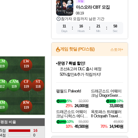
모집
아스오라 CBT 모집
08.19
참가자 모집까지 남은 기간
11
16
21
57
Days
Hours
Min
Sec
게임 핫딜 (PC/스팀)
스토어+
LM
LW
문명 7 특별 할인!
119
119
조선&고려 DLC 출시 예정
50%할인&추가 적립까지!
인벤게임즈 8월 특별 할인!
드래곤소드: 어웨이크닝 입점!
마블 투혼 파이팅 소울즈 정식출시!
귀무자: 검의 길 예약 판매 중!
비스트 오브 리인카네이션 정식 출시!
커세어 코브 출시 기념 할인!
더 렐릭 퍼스트 가디언 정식 출시
베데스다 40주년 기념 할인 중!
캡콤 프렌차이즈 할인 진행 중!
캡콤 일부 상품 상시 할인
스타워즈 은하계 레이서
로블록스 기프트 카드 공식 입점
CM
CAM
CF
ST
인기 퍼블리셔 모음!
스팀으로 만나는 드래곤소드!
마블 히어로 총 출동&화려한 격투!
10% 할인과
게임프릭 신작 IP
해적'섬'을 발전시키자!
설화x하드코어 액션!
베데스다의 명작들을
몬헌, 바하 등 인기 IP를
몬헌 와일즈 & 드래곤즈 도그마2
인벤게임즈에서 10% 추가 적립
Robux를 가장 안전하고
112
119
119
118
팰월드 Palworld
드래곤소드 어웨이
최대 90% 할인가를 만나보세요!
네이버혜택과 함께 만나보세요!
네이버 포인트 혜택까지!
이니&베니 혜택까지!
네이버 혜택가와 함께 예약하세요!
할인&네이버혜택으로 만나보세요!
네이버페이 혜택과 만나보세요!
40주년 프로모션으로 만나보세요!
할인가에 만나보세요!
일부 에디션 상시 할인!
혜택으로 예약 판매 중
편안하게 충전하세요
크닝 DragonSword A
wakening
5%
32,000
10%
RM
RW
25%
24,000원
33,000원
119
119
드래곤소드 어웨이
옥토패스 트래블러
크닝 디럭스 에디션
II Octopath Traveler I
DragonSword Awake
I
10%
55,000
49,800
평점 비율
ning Deluxe Edition
10%
49,500원
70%
14,940원
5점
16
4점
0