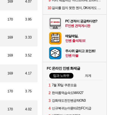
9
미리 체험하는 '아스트라에 오라티오'...NC, 8/19부터 CBT 참가자 모집
169
4.07
10
갈피를 잡지 못한 젠지, DK에게도 0:2 패배
170
3.95
PC 견적이 궁금하다면?
IT인벤 견적게시판
매일매일,
169
3.33
인벤 출석체크!
주사위 굴리고 포인트!
169
3.52
인벤 마블
FC 온라인 인벤 화제글
169
4.17
팁과 노하우
자게
1
7월 30일 쿠폰모음
170
3.75
2
한여름역습속도MAX27
3
강화재도전인벤공략ON3
4
신규복귀는아묻따2천FC지급
170
4.02