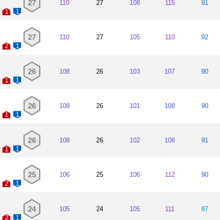
27
110
27
108
115
91
1
1
27
110
27
105
110
92
2
1
26
108
26
103
107
90
1
1
26
108
26
101
108
90
1
1
26
108
26
102
108
91
1
1
25
106
25
106
112
90
2
1
24
105
24
105
111
87
2
1