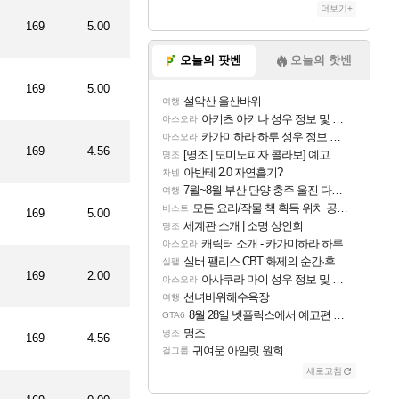
더보기+
169
5.00
오늘의 팟벤
오늘의 핫벤
169
5.00
설악산 울산바위
여행
아키츠 아키나 성우 정보 및 주요 필모
아스오라
카가미하라 하루 성우 정보 및 주요 필모
아스오라
169
4.56
[명조 | 도미노피자 콜라보] 예고
명조
아반테 2.0 자연흡기?
차벤
7월~8월 부산-단양-충주-울진 다녀왔어요~
여행
모든 요리/작물 책 획득 위치 공략 (36개) - 미식가 도전과제
비스트
169
5.00
세계관 소개 | 소명 상인회
명조
캐릭터 소개 - 카가미하라 하루
아스오라
실버 팰리스 CBT 화제의 순간·후기 모음
실팰
169
2.00
아사쿠라 마이 성우 정보 및 주요 필모
아스오라
선녀바위해수욕장
여행
8월 28일 넷플릭스에서 예고편 공개 예정
GTA6
명조
명조
169
4.56
귀여운 아일릿 원희
걸그룹
새로고침