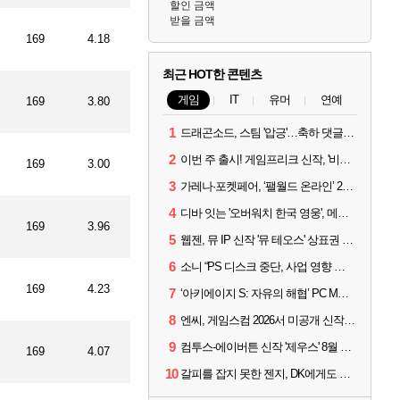
할인 금액
받을 금액
169
4.18
최근 HOT한 콘텐츠
게임
IT
유머
연예
169
3.80
1
드래곤소드, 스팀 '압긍'…축하 댓글 달고 게임 코드 받자!
2
이번 주 출시! 게임프리크 신작, '비스트 오브 리인카네이션'
169
3.00
3
가레나·포켓페어, ‘팰월드 온라인’ 2026년 출시 예고
4
디바 잇는 '오버워치 한국 영웅', 메카 파일럿 디몬 나온다
169
3.96
5
웹젠, 뮤 IP 신작 '뮤 테오스' 상표권 출원
6
소니 “PS 디스크 중단, 사업 영향 없다”
169
4.23
7
‘아키에이지 S: 자유의 해협’ PC MMORPG로 개발한다
8
엔씨, 게임스컴 2026서 미공개 신작 최초 공개
9
컴투스-에이버튼 신작 '제우스' 8월 26일 출시…"모두를 위한 경쟁"
169
4.07
10
갈피를 잡지 못한 젠지, DK에게도 0:2 패배