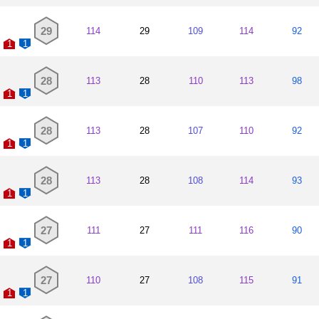
29
114
29
109
114
92
1
1
28
113
28
110
113
98
1
1
28
113
28
107
110
92
1
1
28
113
28
108
114
93
1
1
27
111
27
111
116
90
1
1
27
110
27
108
115
91
1
1