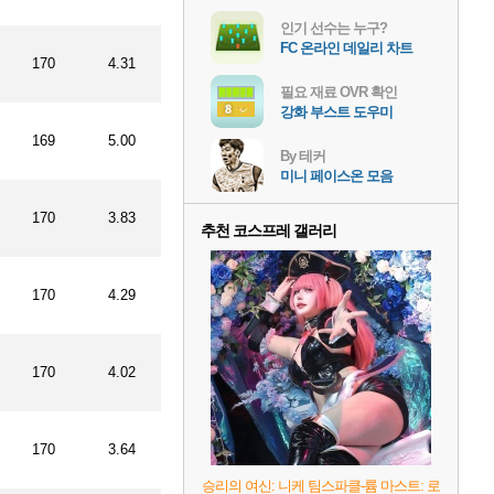
인기 선수는 누구?
FC 온라인 데일리 차트
170
4.31
필요 재료 OVR 확인
강화 부스트 도우미
169
5.00
By 테커
미니 페이스온 모음
170
3.83
추천 코스프레 갤러리
170
4.29
170
4.02
170
3.64
승리의 여신: 니케 팀스파클-륨 마스트: 로