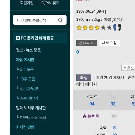
회원가입
ID/PW 찾기
1987.06.24[39세]
170cm / 72kg / 마름(고유)
5
4
FC 온라인 화제 집중
선수시세
새로고침
정보 · 뉴스 모음
0
자유 게시판
└
3추 모음
예리한 감아차기
, 중
특성
└
10추 모음
레이 메이커
└
질문과 답변
스피드
슛
패
└
실축 이야기
94
92
9
팁과 노하우 게시판
총 능력치
└
이벤트 쿠폰 모음
치지직 팟벤
속력
91
가속력
99