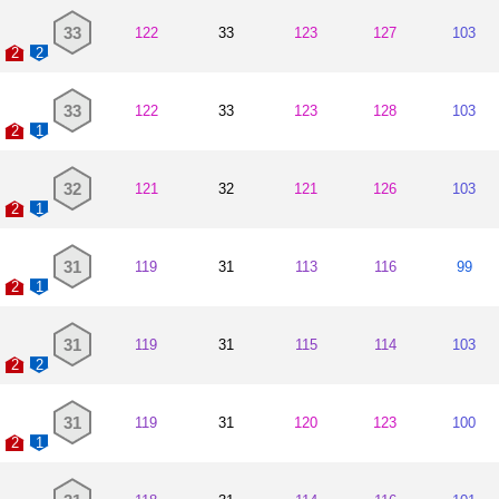
33
122
33
123
127
103
2
2
33
122
33
123
128
103
2
1
32
121
32
121
126
103
2
1
31
119
31
113
116
99
2
1
31
119
31
115
114
103
2
2
31
119
31
120
123
100
2
1