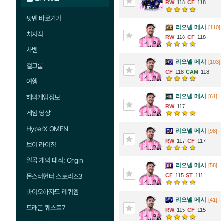
118
118
팟벤 바로가기
리오넬 메시
[110]
치지직
118
118
차벤
리오넬 메시
[103]
걸그룹
118
118
여행
리오넬 메시
[61]
해외게임정보
117
게임 영상
HyperX OMEN
리오넬 메시
[98]
117
117
브이 라이징
일곱 개의 대죄: Origin
리오넬 메시
[58]
115
111
몬스터헌터 스토리즈3
바이오하자드 레퀴엠
리오넬 메시
[41]
드래곤 퀘스트7
115
115