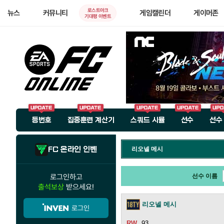
로스트아크
뉴스
커뮤니티
게임캘린더
게이머존
기대평 이벤트
등번호
집중훈련 계산기
스쿼드 시뮬
선수
선수
FC 온라인 인벤
리오넬 메시
로그인하고
선수 이름
출석보상
받으세요!
리오넬 메시
로그인
93