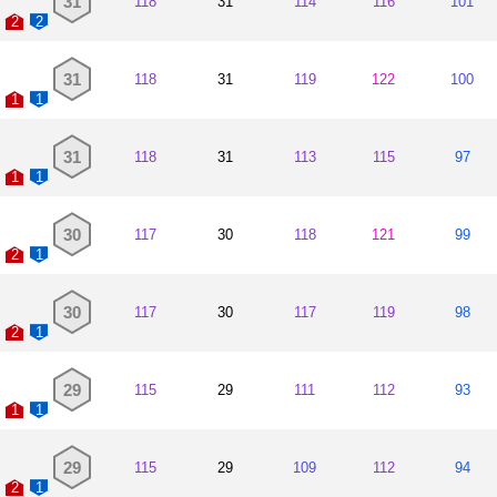
31
118
31
114
116
101
2
2
31
118
31
119
122
100
1
1
31
118
31
113
115
97
1
1
30
117
30
118
121
99
2
1
30
117
30
117
119
98
2
1
29
115
29
111
112
93
1
1
29
115
29
109
112
94
2
1