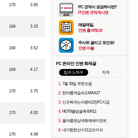
170
3.95
PC 견적이 궁금하다면?
IT인벤 견적게시판
매일매일,
169
3.33
인벤 출석체크!
주사위 굴리고 포인트!
169
3.52
인벤 마블
FC 온라인 인벤 화제글
169
4.17
팁과 노하우
자게
1
7월 30일 쿠폰모음
170
3.75
2
한여름역습속도MAX27
3
신규복귀는아묻따2천FC지급
4
HOT8월밤골폭죽R12
170
4.02
5
올여름엔삼색화채에이전트
6
내가찜한선수11강오이쉬
170
4.08