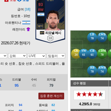
93
급여
[18]
등번호 - 10번
아르헨티나
레전더리
리오넬 메시
LB
LWB
18
70
74
2026.07.26 현재가
GK
SW
CB
CDM
24
61
61
70
거리 슛 선호
, 칩슛 선호
, 스피드 드리블러
, 플
RB
RWB
70
74
스
드리블
수비
피지컬
선수 평점
1
95
45
79
★★★★★
집중 훈련 계산기
4.29/5.0
380명
프리킥
94
몸싸움
82
커브
95
스태미너
89