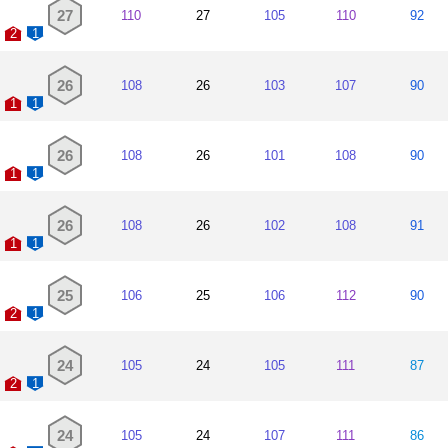
27
110
27
105
110
92
2
1
26
108
26
103
107
90
1
1
26
108
26
101
108
90
1
1
26
108
26
102
108
91
1
1
25
106
25
106
112
90
2
1
24
105
24
105
111
87
2
1
24
105
24
107
111
86