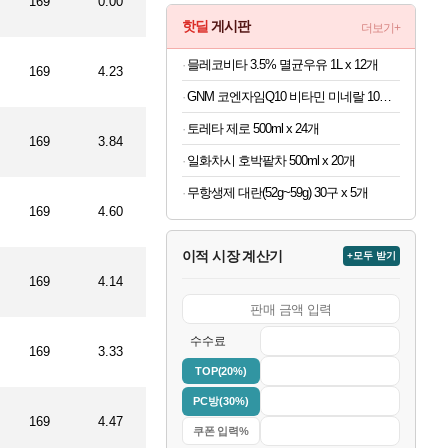
169
0.00
핫딜
게시판
더보기+
믈레코비타 3.5% 멸균우유 1L x 12개
169
4.23
GNM 코엔자임Q10 비타민 미네랄 10종 120정
토레타 제로 500ml x 24개
169
3.84
일화차시 호박팥차 500ml x 20개
무항생제 대란(52g~59g) 30구 x 5개
169
4.60
이적 시장 계산기
+모두 받기
169
4.14
수수료
169
3.33
TOP(20%)
PC방(30%)
169
4.47