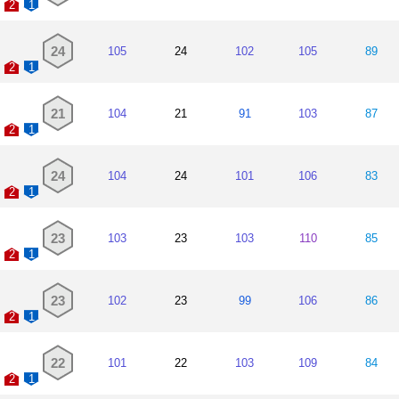
2
1
24
105
24
102
105
89
2
1
21
104
21
91
103
87
2
1
24
104
24
101
106
83
2
1
23
103
23
103
110
85
2
1
23
102
23
99
106
86
2
1
22
101
22
103
109
84
2
1