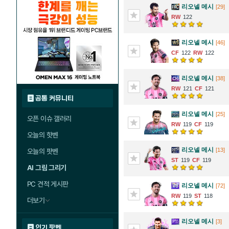
리오넬 메시
[29]
122
리오넬 메시
[46]
122
122
리오넬 메시
[38]
121
121
공통 커뮤니티
리오넬 메시
[25]
오픈 이슈 갤러리
119
119
오늘의 핫벤
리오넬 메시
[13]
오늘의 팟벤
119
119
AI 그림 그리기
PC 견적 게시판
리오넬 메시
[72]
119
118
더보기
리오넬 메시
[3]
인기 팟벤