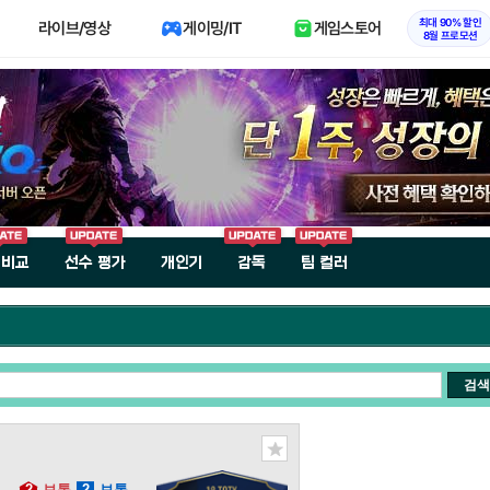
최대 90% 할인
라이브/영상
게이밍/IT
게임스토어
8월 프로모션
 비교
선수 평가
개인기
감독
팀 컬러
검색
2
보통
2
보통