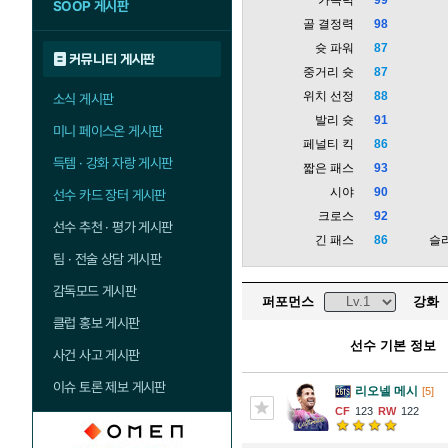
SOOP 게시판
골 결정력
98
슛 파워
87
커뮤니티 게시판
중거리 슛
87
위치 선정
88
소식 게시판
발리 슛
91
미니 페이스온 게시판
페널티 킥
86
득템 · 강화 자랑 게시판
짧은 패스
93
시야
90
선수 카드 장터 게시판
크로스
92
선수 추천 · 평가 게시판
긴 패스
86
슬
팀 · 전술 상담 게시판
감독모드 게시판
퍼포먼스
강화
클럽 홍보 게시판
선수 기본 정보
사건 사고 게시판
이슈 토론 제보 게시판
리오넬 메시
[5]
123
122