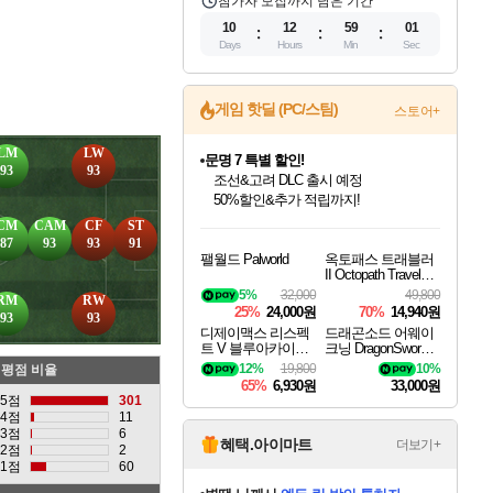
참가자 모집까지 남은 기간
10
12
59
00
Days
Hours
Min
Sec
게임 핫딜 (PC/스팀)
스토어+
문명 7 특별 할인!
조선&고려 DLC 출시 예정
LM
LW
50%할인&추가 적립까지!
93
93
마블 투혼 파이팅 소울즈 정식출시!
마블 히어로 총 출동&화려한 격투!
인벤게임즈 8월 특별 할인!
드래곤소드: 어웨이크닝 입점!
귀무자: 검의 길 예약 판매 중!
비스트 오브 리인카네이션 정식 출시!
커세어 코브 출시 기념 할인!
더 렐릭 퍼스트 가디언 정식 출시
베데스다 40주년 기념 할인 중!
캡콤 프렌차이즈 할인 진행 중!
캡콤 일부 상품 상시 할인
스타워즈 은하계 레이서
로블록스 기프트 카드 공식 입점
네이버 포인트 혜택까지!
CM
CAM
CF
ST
인기 퍼블리셔 모음!
스팀으로 만나는 드래곤소드!
10% 할인과
게임프릭 신작 IP
해적'섬'을 발전시키자!
설화x하드코어 액션!
베데스다의 명작들을
몬헌, 바하 등 인기 IP를
몬헌 와일즈 & 드래곤즈 도그마2
인벤게임즈에서 10% 추가 적립
Robux를 가장 안전하고
87
93
93
91
팰월드 Palworld
옥토패스 트래블러
최대 90% 할인가를 만나보세요!
네이버혜택과 함께 만나보세요!
이니&베니 혜택까지!
네이버 혜택가와 함께 예약하세요!
할인&네이버혜택으로 만나보세요!
네이버페이 혜택과 만나보세요!
40주년 프로모션으로 만나보세요!
할인가에 만나보세요!
일부 에디션 상시 할인!
혜택으로 예약 판매 중
편안하게 충전하세요
II Octopath Traveler I
I
5%
32,000
49,800
RM
RW
25%
24,000원
70%
14,940원
93
93
디제이맥스 리스펙
드래곤소드 어웨이
트 V 블루아카이브
크닝 DragonSword A
팩 DJMAX RESPE
wakening
12%
19,800
10%
평점 비율
CT V Blue Archive P
65%
6,930원
33,000원
ack DLC
5점
301
4점
11
3점
6
혜택.아이마트
더보기+
2점
2
1점
60