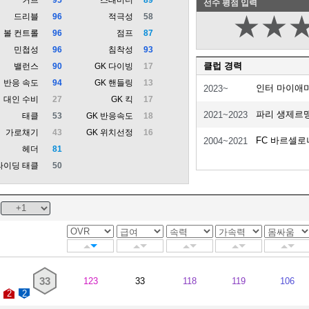
선수 평점 입력
드리블
96
적극성
58
★
★
볼 컨트롤
96
점프
87
민첩성
96
침착성
93
클럽 경력
밸런스
90
GK 다이빙
17
반응 속도
94
GK 핸들링
13
인터 마이애
2023~
대인 수비
27
GK 킥
17
파리 생제르
2021~2023
태클
53
GK 반응속도
18
가로채기
43
GK 위치선정
16
FC 바르셀로
2004~2021
헤더
81
라이딩 태클
50
33
123
33
118
119
106
2
2