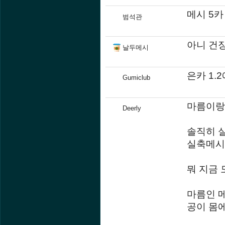
메시 5
범석관
아니 건장
날두메시
은카 1.
Gumiclub
마름이랑
Deerly
솔직히 
실축메시
뭐 지금
마름인 
공이 몸