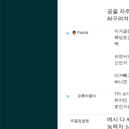
공을 자
AI구려
이거글
Flulclk
헤딩은
벽
쓰면서
신인거
이거빼고
싸니깐
7카 쓰
공룡바클리
하지만 
로인거
메시 다 
무결점솁첸
능력치 