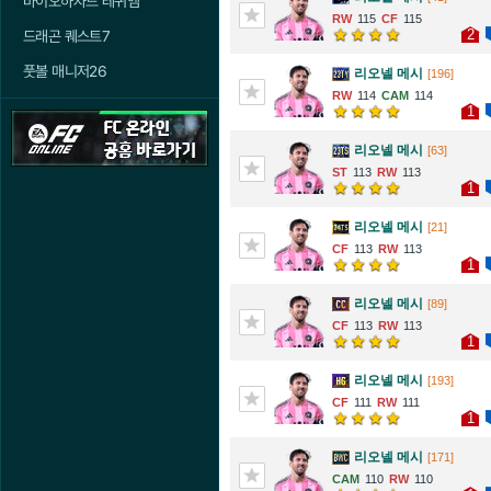
바이오하자드 레퀴엠
115
115
2
드래곤 퀘스트7
풋볼 매니저26
리오넬 메시
[196]
114
114
1
리오넬 메시
[63]
113
113
1
리오넬 메시
[21]
113
113
1
리오넬 메시
[89]
113
113
1
리오넬 메시
[193]
111
111
1
리오넬 메시
[171]
110
110