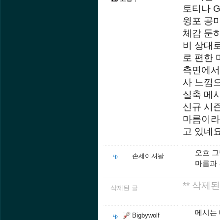
토티나 
윙포 공
체감 둔
비 상대
로 편한 
측면에서
사 느낌
실축 메
신규 시
마름이라 
고 있네
오호 그
손세이셔놜
마름과
** 삭제된
삭제된 글
메시는 
Bigbywolf