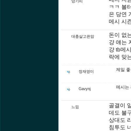
앙기띠
ㅋㅋ 볼
은 당연
메시 시
돈이 없는
대충살고픈맘
걍 얘는 
걍 tb메
락에 맞는
제일 
정재영미
메시는 
Gavynj
골결이 
느낌
데도 불
상대도 
침투도 