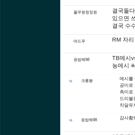
결국돌다
풀무원청정원
있으면 
결국 수
RM 자리
데드푸
TB메시v
응밥해98
농메시 
메시를
크롱퐝
공미로 
측미로 
드리블유
치달유저
감사홤
응밥해98