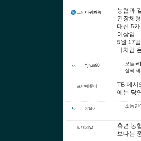
농협과 
그냥바꿔봐씀
건장체형
대신 5카
이상임
5월 17
나처럼 
오늘5
Yjhun90
살짝 
TB 메시
프야매좋아
에는 당연
소농민이
깡슬기
측면 농협
입대의말
보다는 