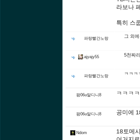
라보나 페
특히 스쿱
그 외에
파랑빨간노랑
5천짜
ajyajy55
ㅋㅋㅋ
파랑빨간노랑
ㅋㅋㅋㅋ
팜06u말디니8
공미에 1
팜06u말디니8
18토메
Ndom
어거지로