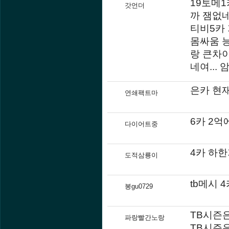
19토메
갓언더
까 잼없네
티비5카 
몸싸움 능
랑 큰차
네여...
은카 현재
연쇄팩트마
6카 2
다이어트중
4카 하
도적삼룡이
tb메시 
봉gu0729
TB시즌은
파랑빨간노랑
TB시즌