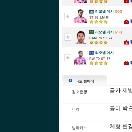
2
리오넬 메시
[900]
82
84
3
리오넬 메시
[256]
78
74
2
리오넬 메시
70
67
2
나도 한마디
금카 제발
김소은짱
공미 박으
보묘
체형 변경
발라카느