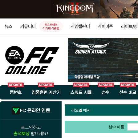
로스트아크
뉴스
커뮤니티
게임캘린더
게이머존
라이브/
기대평 이벤트
등번호
집중훈련 계산기
스쿼드 시뮬
선수
선수 비교
FC 온라인 인벤
리오넬 메시
로그인하고
선수 이름
출석보상
받으세요!