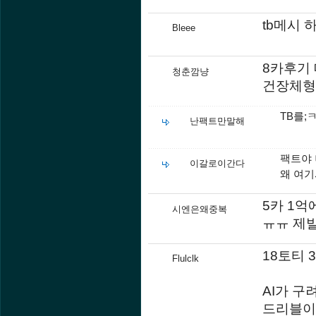
tb메시 
Bleee
8카후기
청춘깜냥
건장체형
TB를;
난팩트만말해
팩트야 
이갈로이간다
왜 여기
5카 1
시엔은왜중복
ㅠㅠ 제
18토티 
Flulclk
AI가 
드리블이