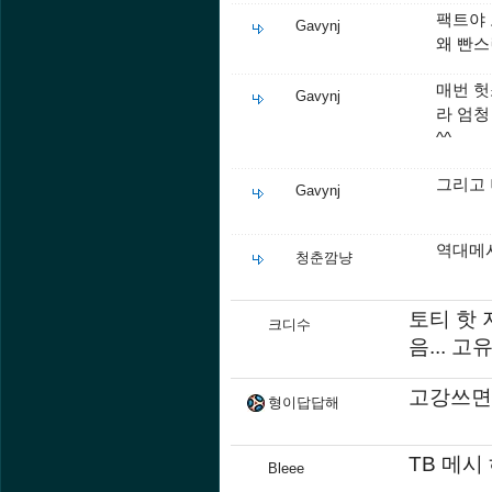
팩트야
Gavynj
왜 빤스
매번 헛
Gavynj
라 엄청
^^
그리고 
Gavynj
역대메
청춘깜냥
토티 핫
크디수
음... 
고강쓰면좋음j
형이답답해
TB 메시
Bleee