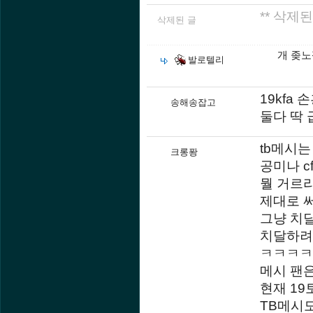
** 삭제된
삭제된 글
개 좆
발로텔리
19kfa
송해송잡고
둘다 딱 
tb메시는
크롱퐝
공미나 
뭘 거르
제대로 
그냥 치
치달하려
ㅋㅋㅋㅋ
메시 팬
현재 19
TB메시도