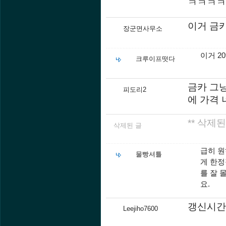
ㅋㅋㅋㅋ
이거 금
장군면사무소
이거 2
크루이프떳다
금카 그
피도리2
에 가격
** 삭제된
삭제된 글
급히 원
물빵셔틀
게 한정
를 잘 
요.
갱신시간
Leejiho7600