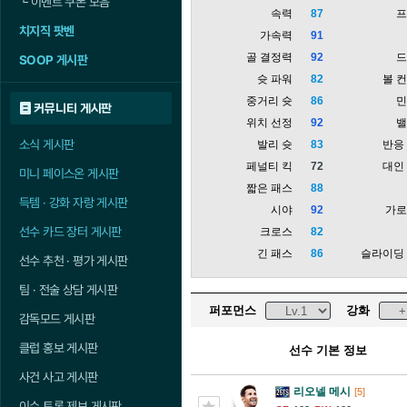
└
이벤트 쿠폰 모음
속력
87
치지직 팟벤
가속력
91
골 결정력
92
SOOP 게시판
슛 파워
82
볼 
중거리 슛
86
커뮤니티 게시판
위치 선정
92
소식 게시판
발리 슛
83
반응
페널티 킥
72
대인
미니 페이스온 게시판
짧은 패스
88
득템 · 강화 자랑 게시판
시야
92
가
선수 카드 장터 게시판
크로스
82
긴 패스
86
슬라이딩
선수 추천 · 평가 게시판
팀 · 전술 상담 게시판
퍼포먼스
강화
감독모드 게시판
클럽 홍보 게시판
선수 기본 정보
사건 사고 게시판
리오넬 메시
[5]
이슈 토론 제보 게시판