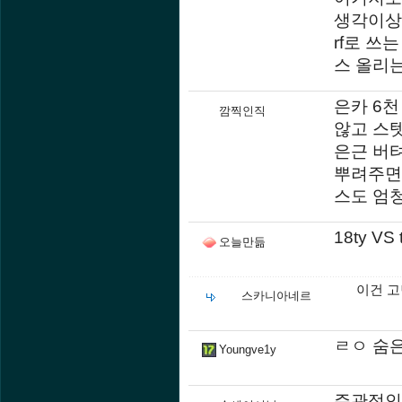
생각이상
rf로 
스 올리
은카 6천
깜찍인직
않고 스
은근 버
뿌려주면
스도 엄
18ty V
오늘만듦
이건 고
스카니아네르
ㄹㅇ 숨은
Youngve1y
주관적인