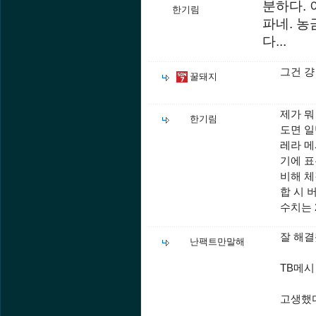
분하다. 
한기림
파네. 농
다...
그건 걍
꿀돼지
제가 뭐
한기림
도면 일
레라 메시
기에 표
비해 체
합 시 
수치는 
잘 해결
난팩트만말해
TB메시
고생했