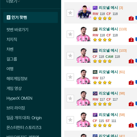
더보기
리오넬 메시
[3]
118
118
인기 팟벤
2
리오넬 메시
팟벤 바로가기
[110]
118
118
치지직
1
차벤
리오넬 메시
[103]
118
118
걸그룹
1
여행
리오넬 메시
[61]
해외게임정보
117
2
게임 영상
리오넬 메시
[98]
HyperX OMEN
117
117
2
브이 라이징
리오넬 메시
[58]
일곱 개의 대죄: Origin
115
111
1
몬스터헌터 스토리즈3
리오넬 메시
[41]