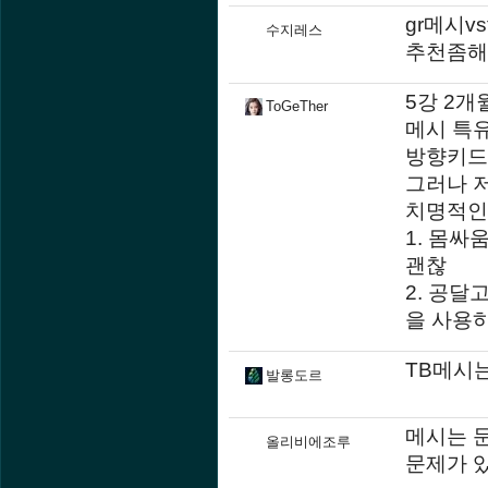
gr메시vs
수지레스
추천좀해
5강 2개
ToGeTher
메시 특유
방향키드
그러나 저
치명적인
1. 몸싸
괜찮
2. 공달
을 사용
TB메시
발롱도르
메시는 문
올리비에조루
문제가 