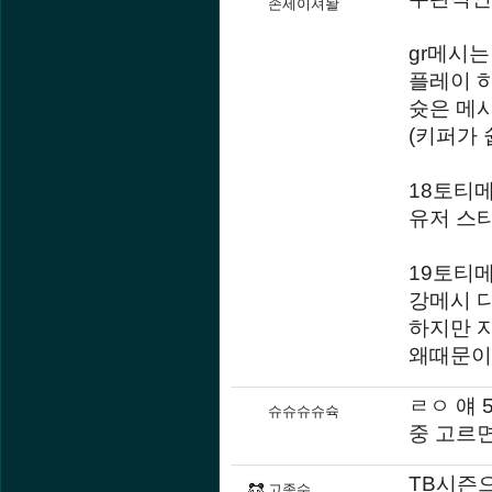
손세이셔놜
gr메시
플레이 
슛은 메
(키퍼가
18토티
유저 스
19토티메
강메시 다
하지만 
왜때문이지
ㄹㅇ 얘 
슈슈슈슈슉
중 고르면
TB시즌
고종수