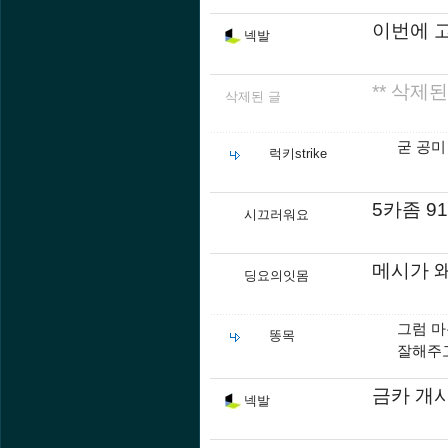
이번에 
넥발
** 삭제된
삭제된 글
굳 공미
럭키strike
5카좀 9
시끄러워요
메시가 왜
딩요의잇몸
그럼 마
똥목
잘해주고
금카 개
넥발