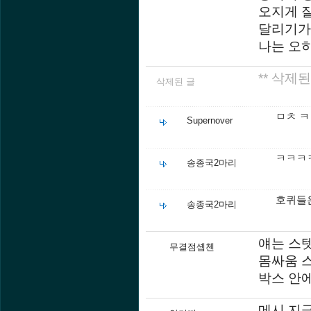
오지게 
달리기가
나는 오
** 삭제된
삭제된 글
ㅁㅊ 
Supernover
ㅋㅋㅋ
송종국2마리
호퀴들
송종국2마리
얘는 스
무결점솁첸
몸싸움 스
박스 안에
메시 지