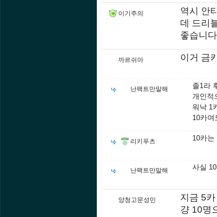
역시 안티
이기주의
데 드리
좋습니다
이거 금
까르쉬아
졸1라 
난팩트만말해
개인적으
워낙 1
10카여
10카는
리키푸츠
사실 1
난팩트만말해
지금 5카
양청고문성민
걍 10명