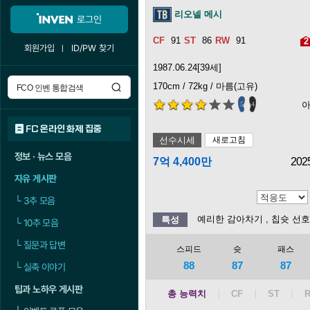
리오넬 메시
로그인
91
86
91
2
회원가입
ID/PW 찾기
1987.06.24[39세]
170cm / 72kg / 마름(고유)
5
4
FC 온라인 화제 집중
선수시세
새로고침
정보 · 뉴스 모음
7억 4,400만
202
자유 게시판
└
3추 모음
예리한 감아차기
, 칩슛 선호
특성
└
10추 모음
└
질문과 답변
스피드
슛
패스
88
87
87
└
실축 이야기
팁과 노하우 게시판
총 능력치