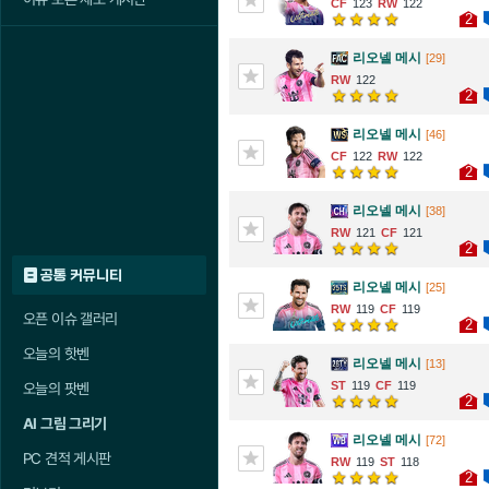
123
122
2
리오넬 메시
[29]
122
2
리오넬 메시
[46]
122
122
2
리오넬 메시
[38]
121
121
2
공통 커뮤니티
리오넬 메시
[25]
119
119
오픈 이슈 갤러리
2
오늘의 핫벤
리오넬 메시
[13]
119
119
오늘의 팟벤
2
AI 그림 그리기
리오넬 메시
[72]
PC 견적 게시판
119
118
2