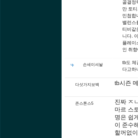
골결정력
만 토티
민첩합니
밸런스
티비같
니다. 
플레이스
인 취향
tb도 
손세이셔놜
다고하니
tb시즌
다섯가지보백
진짜 ㅈ
존스톤스5
마르 스토
명은 쉽
이 준수
할꺼없이