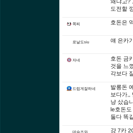
왜냐고? 
도전할 
호돈은 역
쪽찌
얘 은카
로날도siu
호돈 금카
자네
것을 느꼈
각보다 
발롱돈 
드럽게잘하네
보다가,,
냥 샀습
le호돈도
둘다 똑
걍 7카 
데슬조와