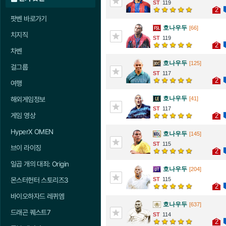
119
2
팟벤 바로가기
호나우두
[66]
치지직
119
2
차벤
호나우두
[125]
걸그룹
117
2
여행
호나우두
[41]
해외게임정보
117
게임 영상
2
HyperX OMEN
호나우두
[145]
115
브이 라이징
2
일곱 개의 대죄: Origin
호나우두
[204]
115
몬스터헌터 스토리즈3
2
바이오하자드 레퀴엠
호나우두
[637]
드래곤 퀘스트7
114
2