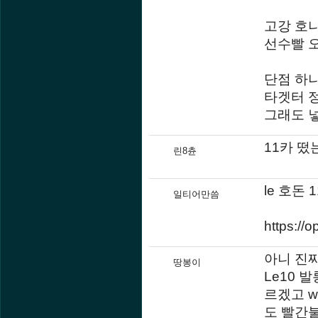
고강 호나
선수빨 
단점 하
타겟터 
그래도 
11카 떴
린8츈
le 호돈
일티어만씀
https://
아니 진
땅봉이
Le10 
르겠고 
도 빨간