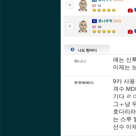
91
2
호나우두
[622]
89
2
나도 한마디
얘는 신
쥐니니
이제는 보
9카 사
뿌뿌빠빠바
격수 M
기다 ㄹ
그ㅜ냥 
호다리라
는 스루
선수 이