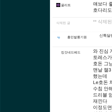
얘보다 좋
꿀리트
호다리도 
** 삭제된
삭제된 글
신특달
흥민발롱기원
와 진심 개
킹갓네드베드
토레스가
호돈 그
맨날 챌3
했는데
Le호돈 
수침 안
드리블 
재낀다
이정도면