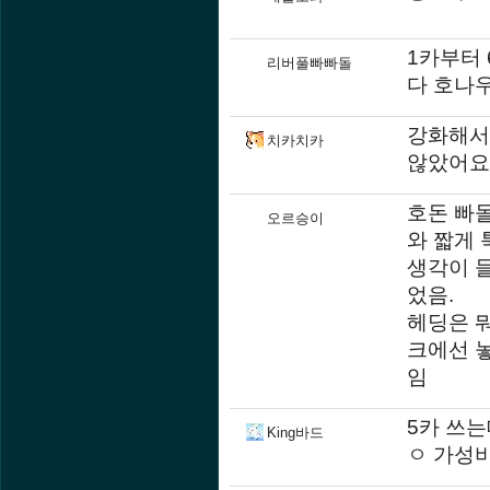
1카부터 
리버풀빠빠돌
다 호나
강화해서
치카치카
않았어요
호돈 빠돌
오르승이
와 짧게 
생각이 
었음.
헤딩은 뭐
크에선 놓
임
5카 쓰
King바드
ㅇ 가성