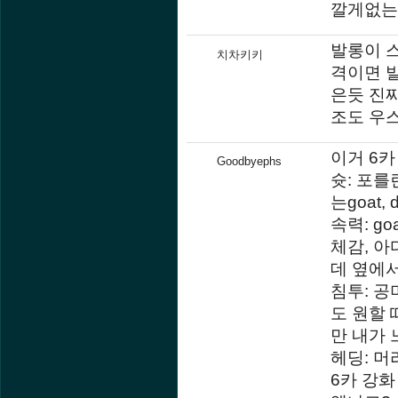
깔게없는 
발롱이 
치차키키
격이면 
은듯 진짜
조도 우스
이거 6카
Goodbyephs
슛: 포
는goat, 
속력: g
체감, 아
데 옆에
침투: 공
도 원할
만 내가 
헤딩: 머
6카 강