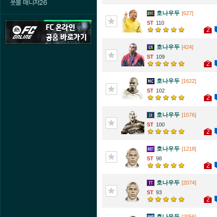
풋볼 매니저26
호나우두
[627]
110
2
호나우두
[424]
109
2
호나우두
[1622]
102
2
호나우두
[1576]
100
2
호나우두
[1218]
98
2
호나우두
[2074]
93
2
호나우두
[2056]