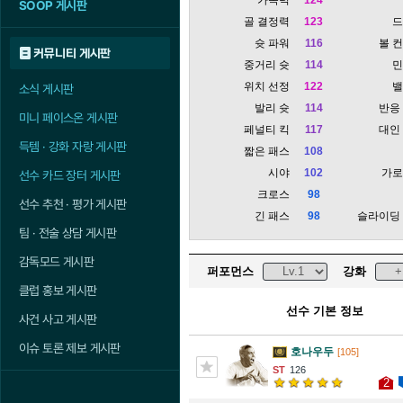
SOOP 게시판
골 결정력
123
슛 파워
116
볼 
커뮤니티 게시판
중거리 슛
114
위치 선정
122
소식 게시판
발리 슛
114
반응
미니 페이스온 게시판
페널티 킥
117
대인
득템 · 강화 자랑 게시판
짧은 패스
108
시야
102
가
선수 카드 장터 게시판
크로스
98
선수 추천 · 평가 게시판
긴 패스
98
슬라이딩
팀 · 전술 상담 게시판
감독모드 게시판
퍼포먼스
강화
클럽 홍보 게시판
선수 기본 정보
사건 사고 게시판
이슈 토론 제보 게시판
호나우두
[105]
126
2