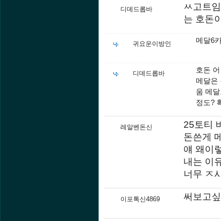
ㅆ고트임 
디뎨드롭바
는 호돈이
메달6카
귀요운이방인
호돈 어
디뎨드롭바
메달은 
움 메달
정도? 
25토티
레알벤돈신
돈쓴게 
얘 왜이
내는 이
너무 ㅈ
써보고싶
이포톡신4869