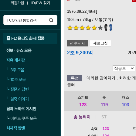
회원가입
ID/PW 찾기
1976.09.22[49세]
183cm / 78kg / 보통(고유)
5
5
FC 온라인 화제 집중
선수시세
새로고침
정보 · 뉴스 모음
2조 9,200억
202
자유 게시판
└
3추 모음
예리한 감아차기
, 화려한 
특성
└
10추 모음
블러
└
질문과 답변
스피드
슛
패스
└
실축 이야기
123
119
103
팁과 노하우 게시판
총 능력치
└
이벤트 쿠폰 모음
치지직 팟벤
속력
123
가속력
124