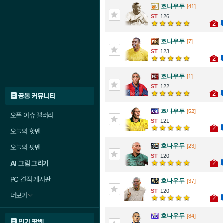
호나우두
[41]
126
2
호나우두
[7]
123
2
호나우두
[1]
122
2
공통 커뮤니티
호나우두
[52]
오픈 이슈 갤러리
121
2
오늘의 핫벤
호나우두
[23]
오늘의 팟벤
120
2
AI 그림 그리기
PC 견적 게시판
호나우두
[37]
120
더보기
2
호나우두
[84]
인기 팟벤