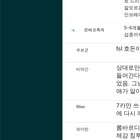
로 드리
잘모르겠
인브레
5~6개
문배코축캐
섭종까지
fsl 호
우르군
상대로만
비약간
들어간다
었음. 그
애가 알아
7카만 
Wws
에 다시 
롬바르디아
와이탄
체감 침