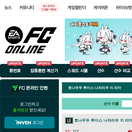
로스트아크
뉴스
커뮤니티
게임캘린더
게이머존
라이브/
기대평 이벤트
등번호
집중훈련 계산기
스쿼드 시뮬
선수
선수 비교
FC 온라인 인벤
호나우두 루이스 나자리우 지 리마
로그인하고
선수 이름
출석보상
받으세요!
호나우두 루이스 나자리우 지 리
로그인
117
2