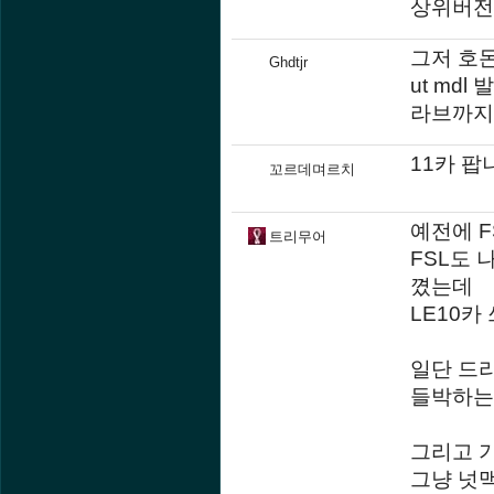
상위버전
그저 호
Ghdtjr
ut md
라브까지
11카 팝
꼬르데며르치
예전에 F
트리무어
FSL도
꼈는데
LE10카
일단 드
들박하는
그리고 
그냥 넛