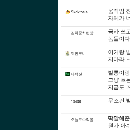
움직임 
Skdktosia
자체가 
금카 쓰고
김치꽁치된장
놈들이다
이거랑 
웨인루니
지마라 
발롱이랑 
나백진
그냥 호
지금도 
무조건 발
10406
딱말해준
오늘도수익을
뭔가 아