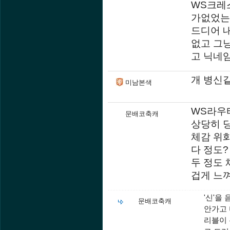
WS크레
가없었는
드디어 내
없고 그
고 닉네임
개 병신
미남본색
WS라우
문배코축캐
상당히 
체감 위화
다 정도?
두 정도
겁게 느껴
'신'을
문배코축캐
안가고 
리블이 