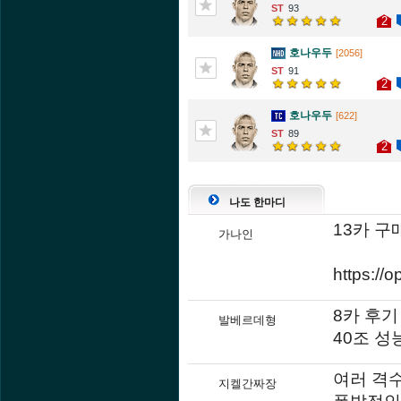
93
2
호나우두
[2056]
91
2
호나우두
[622]
89
2
나도 한마디
13카 구
가나인
https://
8카 후기
발베르데형
40조 성
여러 격
지켈간짜장
폭발적인