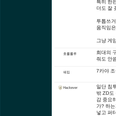
특히 한
더도 잘
투톱쓰거
움직임은
그냥 게
희대의 
호룰롤루
줘도 안
7카야 
쉐킴
일단 침
Hackever
밖 ZD도
감 중요
가? 하는
넣고 퍼