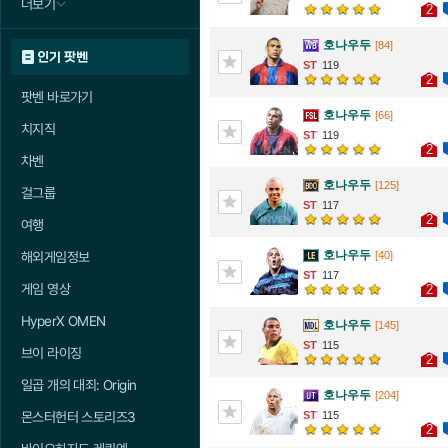
더보기
2
호나우두
[84]
인기 팟벤
119
2
팟벤 바로가기
호나우두
[66]
치지직
119
2
차벤
호나우두
[125]
걸그룹
117
2
여행
호나우두
[40]
해외게임정보
117
게임 영상
2
HyperX OMEN
호나우두
[145]
115
브이 라이징
2
일곱 개의 대죄: Origin
호나우두
[204]
115
몬스터헌터 스토리즈3
2