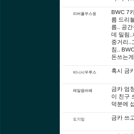
BWC 7
리버풀우스응
름 드리블
름.. 공
데 밀림.
중거리..
침.. B
돈쓰는게
혹시 금
비니시우루스
금카 엄
레알음바페
이 친구
덕분에 
금카 쓰고
도기잉