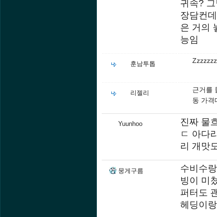
귀속? 그
장담컨데 
은 거의 
능임
Zzzzzzz
훈남투톱
근거를 
리젤리
동 가격
진짜 물
Yuunhoo
ㄷ 아다
리 개맛
수비수랑
뭉게구름
빙이 미
퍼터도 
헤딩이랑