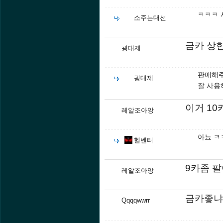
ㅋㅋㅋ 
소주는대선
금카 상
굉대제
판매해주
굉대제
잘 사용
이거 10
레알조아앙
아뇨 ㅋ
헬벤터
9카좀 
레알조아앙
금카좋냐
Qqqqwwrr