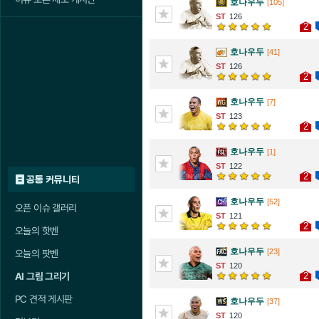
호나우두
[105]
126
2
호나우두
[41]
126
2
호나우두
[7]
123
2
호나우두
[1]
122
2
공통 커뮤니티
호나우두
[52]
오픈 이슈 갤러리
121
2
오늘의 핫벤
호나우두
[23]
오늘의 팟벤
120
2
AI 그림 그리기
PC 견적 게시판
호나우두
[37]
120