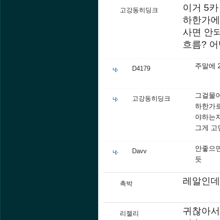
이거 5
고강동히딩크
하한가에
사면 안되
흐름? 어
주말에 
D4179
그걸물
고강동히딩크
하한가로
야하는
그게 
안좋으면
Davv
듯
레알인데
촉박
귀찮아서
리젤리