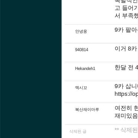
고 들어
서 부족했
9카 팔
안녕웅
이거 8카
940814
한달 전 
Hekandeh1
9카 삽니
멕시꼬
https:/
여전히 현
복산재이마루
재미있음
** 삭제된
삭제된 글