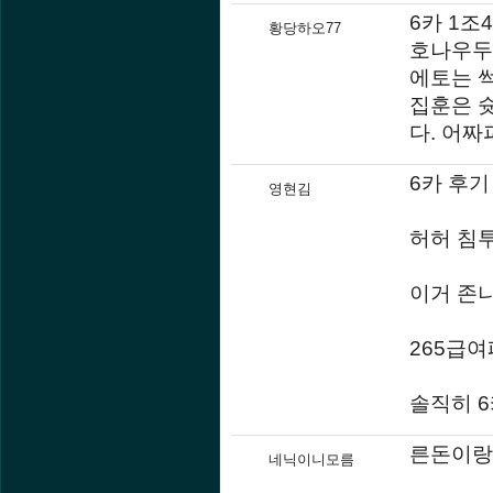
6카 1조
황당하오77
호나우두
에토는 
집훈은 슛
다. 어짜
6카 후기
영현김
허허 침
이거 존
265급
솔직히 
른돈이랑
네닉이니모름