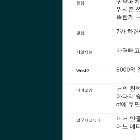
귀속패치
틋향
위시즌 쓰
똑한게 
7카 하
펠렘
가격빼고 
시알세븐
6000억
Wnwb3
거의 천억
아이오앙
아다리 슛
cf에 두
이거 안
일군사고싶다
어느 메