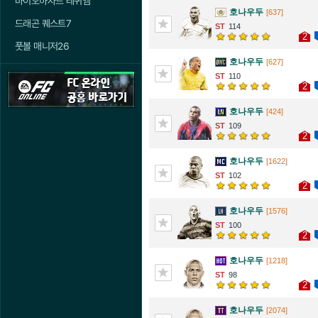
바이오하자드 레퀴엠
호나우두
[637]
드래곤 퀘스트7
114
2
풋볼 매니저26
호나우두
[627]
110
2
호나우두
[424]
109
2
호나우두
[1622]
102
2
호나우두
[1576]
100
2
호나우두
[1218]
98
2
호나우두
[2074]