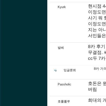
현시점 4
Kyurk
이정도면
사기 뭐
이정도면
지는 아
서민들은
8카 후기
발베
무결점. 
cc두 7
8카 가
잉글룬희
호돈은 
Passholic
버림
희대의 
호룰롤루