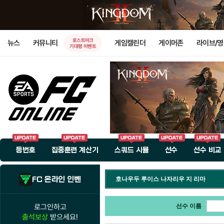
로스트아크
뉴스
커뮤니티
게임캘린더
게이머존
라이브/
기대평 이벤트
등번호
집중훈련 계산기
스쿼드 시뮬
선수
선수 비교
FC 온라인 인벤
호나우두 루이스 나자리우 지 리마
로그인하고
선수 이름
출석보상
받으세요!