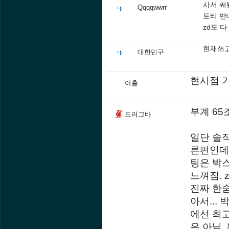
사서 써
Qqqqwwrr
토티 반
zd도 
현재쓰
대한민구
현시점 
야홀
부계 65
드러그바
일단 솔직
른편인데 
팅은 박
느껴짐. 
진짜 한숨
아서...
에선 최고
은 아님.