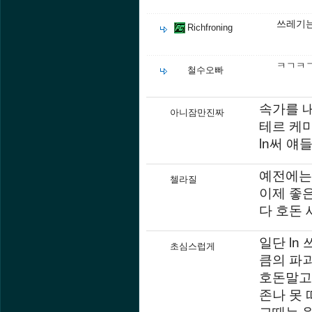
쓰레기는
Richfroning
ㅋㄱㅋ
철수오빠
속가를 
아니잠만진짜
테르 케미
ln써 얘
예전에는
첼라질
이제 좋은
다 호돈 
일단 ln
초심스럽게
큼의 파
호돈말고
존나 못 
그때는 원