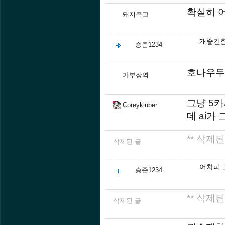
확실히 
돼지족고
개좋긴
승준1234
호나우두 
가부장역
그냥 5
Coreykluber
데 ai가
** 삭제된
삭제된 글
어차피 
승준1234
** 삭제된
삭제된 글