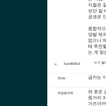
지컬은 
보단 잘 
공권은 안
종합적으
양발 제
없으니 메
테 추천할
는 게 맞
누가 팔
Sam950814
금카는 
Rzlds
와 호돈
레알음바페
중거리 
가즈아!!!