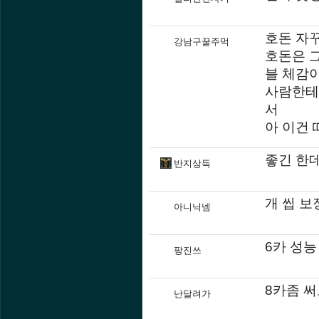
호돈 자
강남구꿀주먹
호돈은 
블 체감
사람한테
서
아 이건
좋긴 한데.
반지상득
개 씹 
아니닉넴
6카 성능
팡진쓰
8카좀 써
난달려가