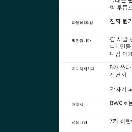
랑 투톱
진짜 뭔가.
파울레타5캉
걍 시발 
맥만합니다
ㄷ1 만들
나감 이
5카 쓰다
하제하제하제
진건지
갑자기 퍼
BWC호돈
포포시
7카 하한
쏘옹너엄