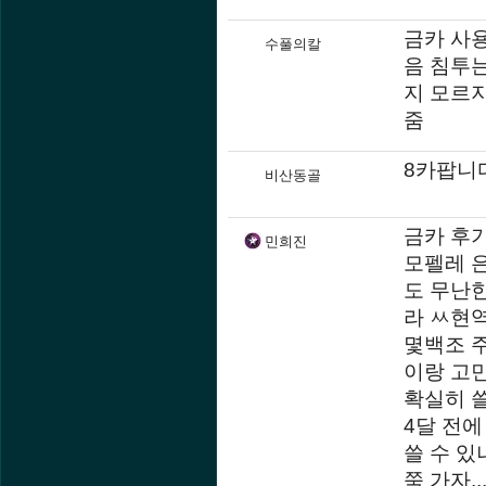
금카 사
수풀의칼
음 침투
지 모르
줌
8카팝니다 h
비산동골
금카 후
민희진
모펠레 
도 무난
라 ㅆ현역
몇백조 주
이랑 고
확실히 
4달 전에
쓸 수 있
쭉 가자...