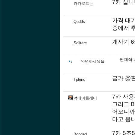
7카 삽
카카로트는
가격 대가
Qudtls
중에서 
개사기 
Solitare
언제적 
안녕하세요욜
금카 @판매
Tjdend
7카 사용
덕배아들래미
그리고 
어오니까
다고 봅니
7카 5조
Bonded