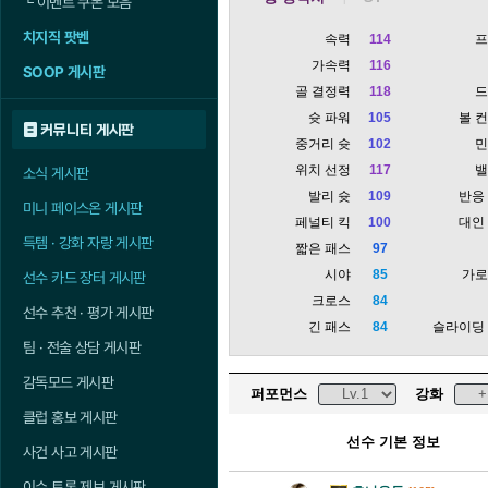
└
이벤트 쿠폰 모음
치지직 팟벤
속력
114
가속력
116
SOOP 게시판
골 결정력
118
슛 파워
105
볼 
커뮤니티 게시판
중거리 슛
102
위치 선정
117
소식 게시판
발리 슛
109
반응
미니 페이스온 게시판
페널티 킥
100
대인
득템 · 강화 자랑 게시판
짧은 패스
97
시야
85
가
선수 카드 장터 게시판
크로스
84
선수 추천 · 평가 게시판
긴 패스
84
슬라이딩
팀 · 전술 상담 게시판
감독모드 게시판
퍼포먼스
강화
클럽 홍보 게시판
선수 기본 정보
사건 사고 게시판
이슈 토론 제보 게시판