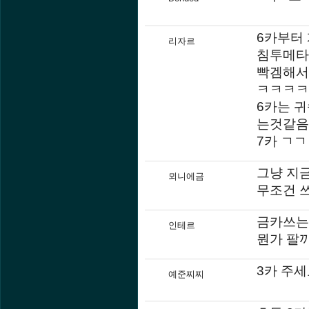
6카부터
리자르
침투메타
빡겜해서
ㅋㅋㅋㅋ
6카는 
는것같음
7카 ㄱㄱ
그냥 지
뫼니에금
무조건 
금카쓰는
인테르
뭔가 팔
3카 주
예준찌찌