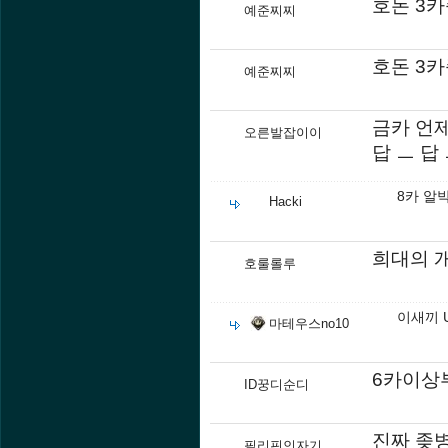
호돈 3
예준찌찌
호돈 3
예준찌찌
금카 언
오른발잡이이
답 ㅡ 답
8카 알
Hacki
희대의 
호룰롤루
이새끼 
마테우스no10
6카이상
ID꿍디순디
진짜 좆
필리핀인자기