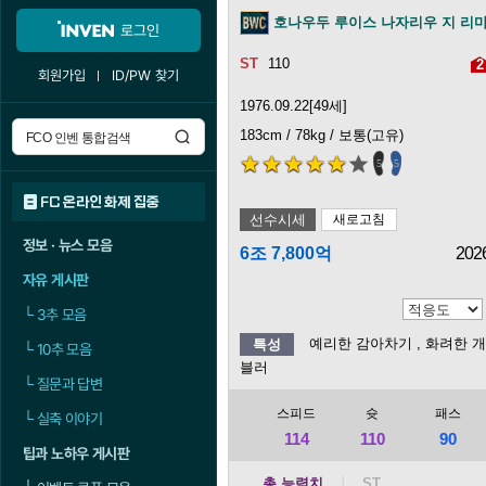
호나우두 루이스 나자리우 지 리
로그인
110
2
회원가입
ID/PW 찾기
1976.09.22[49세]
183cm / 78kg / 보통(고유)
5
5
FC 온라인 화제 집중
선수시세
새로고침
정보 · 뉴스 모음
6조 7,800억
202
자유 게시판
└
3추 모음
예리한 감아차기
, 화려한 
특성
└
10추 모음
블러
└
질문과 답변
스피드
슛
패스
└
실축 이야기
114
110
90
팁과 노하우 게시판
총 능력치