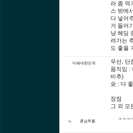
라 좀 
스 밖에
다 넣어주
거 들어가
냥 헤딩 
려가는 
도 좋을 
우선, 
미페대한민국
움직임 :
비추)
슛 : 다
장점
그 외 모
ㅋㅋㅋㅋ
훈남투톱