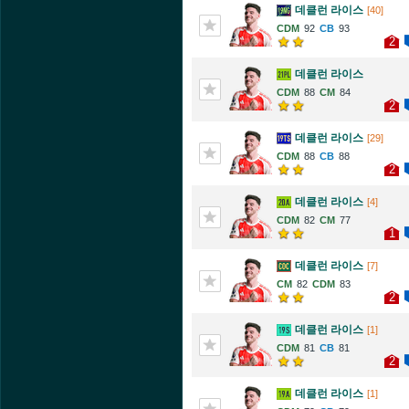
데클런 라이스
[40]
92
93
2
데클런 라이스
88
84
2
데클런 라이스
[29]
88
88
2
데클런 라이스
[4]
82
77
1
데클런 라이스
[7]
82
83
2
데클런 라이스
[1]
81
81
2
데클런 라이스
[1]