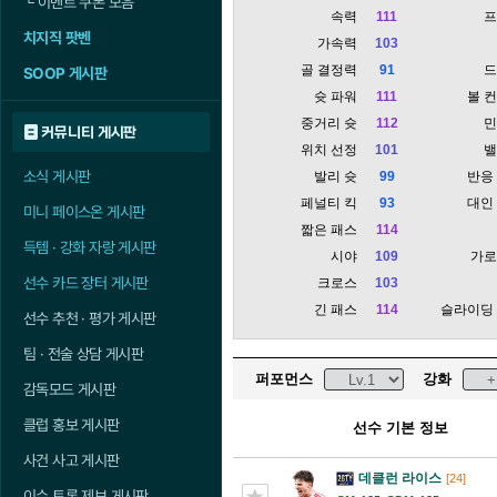
└
이벤트 쿠폰 모음
속력
111
치지직 팟벤
가속력
103
골 결정력
91
SOOP 게시판
슛 파워
111
볼 
중거리 슛
112
커뮤니티 게시판
위치 선정
101
소식 게시판
발리 슛
99
반응
페널티 킥
93
대인
미니 페이스온 게시판
짧은 패스
114
득템 · 강화 자랑 게시판
시야
109
가
선수 카드 장터 게시판
크로스
103
긴 패스
114
슬라이딩
선수 추천 · 평가 게시판
팀 · 전술 상담 게시판
퍼포먼스
강화
감독모드 게시판
클럽 홍보 게시판
선수 기본 정보
사건 사고 게시판
데클런 라이스
[24]
이슈 토론 제보 게시판