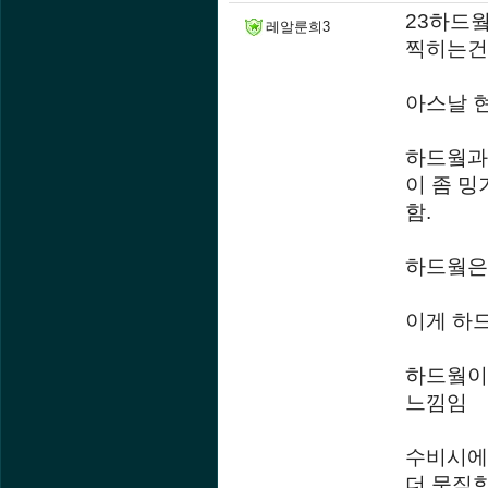
23하드웤
레알룬희3
찍히는건
아스날 
하드웤과
이 좀 
함.
하드웤은
이게 하
하드웤이
느낌임
수비시에서
더 묵직함