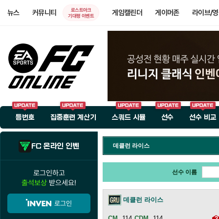
로스트아크
뉴스
커뮤니티
게임캘린더
게이머존
라이브/
기대평 이벤트
등번호
집중훈련 계산기
스쿼드 시뮬
선수
선수 비교
FC 온라인 인벤
데클런 라이스
로그인하고
선수 이름
출석보상
받으세요!
데클런 라이스
로그인
114
114
2