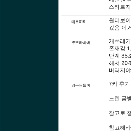
스타트지
원더보이
매트019
갔음 이
개쓰레기 
뿌뿌빠빠바
존재감 
단계 8
해서 2
버러지야
7카 후기
멈무찡돌이
느린 굼
참고로 
참고해라