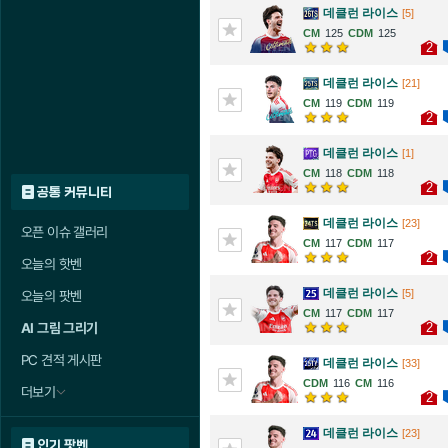
데클런 라이스
[5]
125
125
2
데클런 라이스
[21]
119
119
2
데클런 라이스
[1]
118
118
2
공통 커뮤니티
데클런 라이스
[23]
오픈 이슈 갤러리
117
117
2
오늘의 핫벤
데클런 라이스
[5]
오늘의 팟벤
117
117
2
AI 그림 그리기
PC 견적 게시판
데클런 라이스
[33]
116
116
더보기
2
데클런 라이스
[23]
인기 팟벤