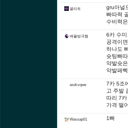
gru아널
꿀리트
빠따력 
수비력은
6카 수
배율빔극혐
공격이면
하나도 
슛팅빠따
약발슛은
약발패삑
7카 5조
asdcvqwe
고 주발 
따리 7카
가격 떨
1빠
Wassap01