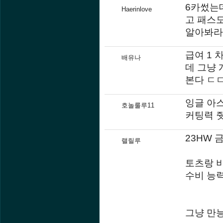
6카썼는
Haerinlove
고 패스
알아봐라
급여 1 
배유나
데 그냥 
본다 ㄷㄷ
잉글 아
호놀룰루11
커팅력 
23HW 
랠릴루
토츠랑 
수비 능력
그냥 만능