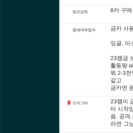
8카 구매
방규감독
금카 사
참새대부업자
잉글, 아
23챔금
활동량 a
뭐 2-3
같고
금카면 
23챔이
드러그바
터 시작임
음. 공격
라면 그냥