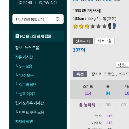
회원가입
ID/PW 찾기
1990.05.28[36세]
183cm / 83kg / 보통(고유)
2
5
FC 온라인 화제 집중
선수시세
새로고침
정보 · 뉴스 모음
197억
자유 게시판
└
3추 모음
장거리 스로인
, 스피
특성
└
10추 모음
└
질문과 답변
스피드
슛
패
114
84
1
└
실축 이야기
팁과 노하우 게시판
총 능력치
└
이벤트 쿠폰 모음
속력
116
치지직 팟벤
가속력
113