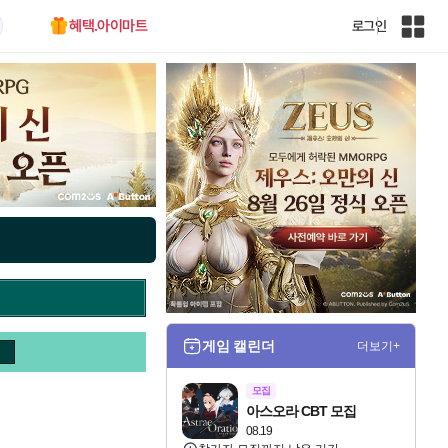
혜택.아이마트
로그인
인
벤
전
체
사
이
트
맵
게임 캘린더
더보기+
모집
아스오라 CBT 모집
08.19