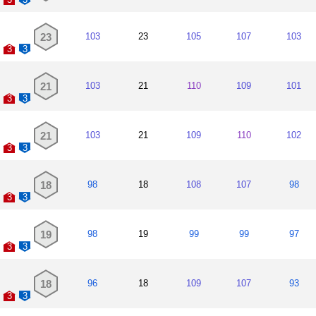
23
103
23
105
107
103
3
3
21
103
21
110
109
101
3
3
21
103
21
109
110
102
3
3
18
98
18
108
107
98
3
3
19
98
19
99
99
97
3
3
18
96
18
109
107
93
3
3