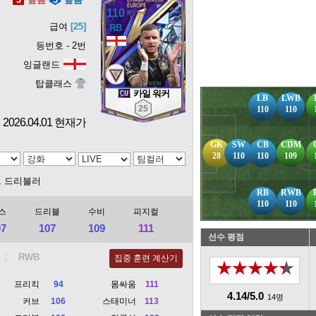
110
급여
[25]
등번호 - 2번
잉글랜드
탑클래스
카일 워커
LB
LWB
25
110
110
2026.04.01 현재가
GK
SW
CB
CDM
28
110
110
109
드 드리블러
RB
RWB
110
110
스
드리블
수비
피지컬
07
107
109
111
선수 평점
집중 훈련 계산기
★★★★★
프리킥
94
몸싸움
111
4.14/5.0
14명
커브
106
스태미너
113