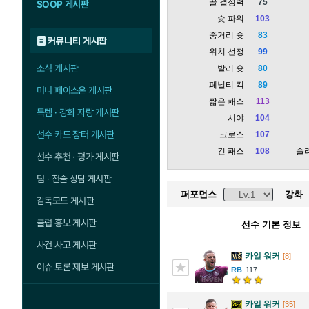
골 결정력
75
SOOP 게시판
슛 파워
103
중거리 슛
83
커뮤니티 게시판
위치 선정
99
소식 게시판
발리 슛
80
페널티 킥
89
미니 페이스온 게시판
짧은 패스
113
득템 · 강화 자랑 게시판
시야
104
선수 카드 장터 게시판
크로스
107
긴 패스
108
슬
선수 추천 · 평가 게시판
팀 · 전술 상담 게시판
퍼포먼스
강화
감독모드 게시판
클럽 홍보 게시판
선수 기본 정보
사건 사고 게시판
카일 워커
[8]
이슈 토론 제보 게시판
117
카일 워커
[35]