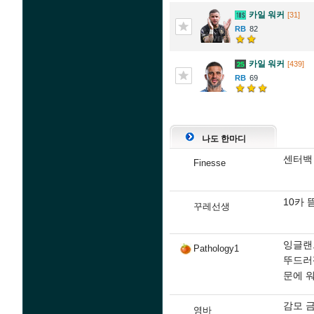
카일 워커
[31]
82
카일 워커
[439]
69
나도 한마디
센터백
Finesse
10카 
꾸레선생
잉글랜
Pathology1
뚜드러
문에 워
감모 금
영바