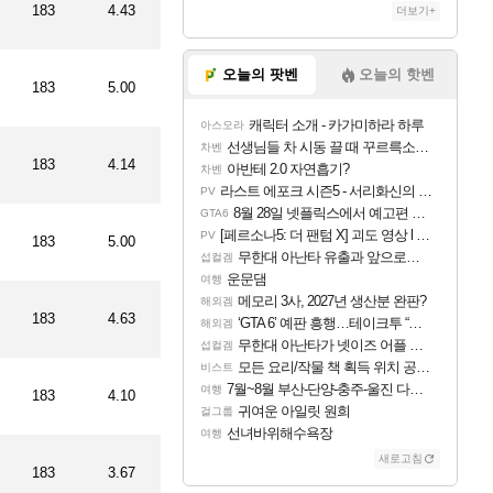
183
4.43
더보기+
퍼
이티드
오늘의 팟벤
오늘의 핫벤
183
5.00
(임대)
캐릭터 소개 - 카가미하라 하루
아스오라
선생님들 차 시동 끌 때 꾸르륵소리나는데
이티드
차벤
183
4.14
아반테 2.0 자연흡기?
차벤
라스트 에포크 시즌5 - 서리화신의 분노 티저
PV
8월 28일 넷플릭스에서 예고편 공개 예정
GTA6
[페르소나5: 더 팬텀 X] 괴도 영상 l 타카마키 안·댄싱 스타
PV
183
5.00
무한대 아난타 유출과 앞으로의 예상 (루머)
섭컬겜
운문댐
여행
메모리 3사, 2027년 생산분 완판?
해외겜
183
4.63
‘GTA 6’ 예판 흥행…테이크투 “내부 예상 크게 넘어”
해외겜
무한대 아난타가 넷이즈 어플 달력에 일정 등록
섭컬겜
모든 요리/작물 책 획득 위치 공략 (36개) - 미식가 도전과제
비스트
7월~8월 부산-단양-충주-울진 다녀왔어요~
여행
183
4.10
귀여운 아일릿 원희
걸그룹
선녀바위해수욕장
여행
새로고침
183
3.67