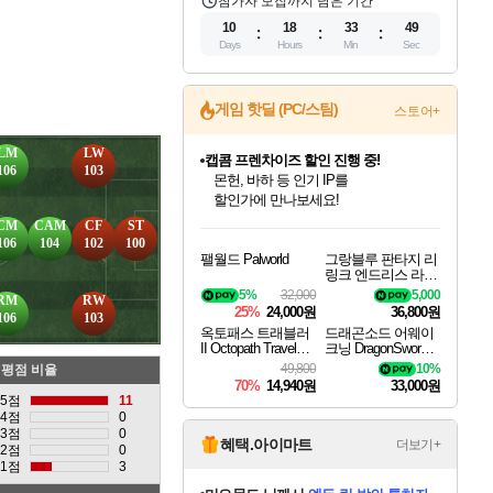
참가자 모집까지 남은 기간
10
18
33
48
Days
Hours
Min
Sec
게임 핫딜 (PC/스팀)
스토어+
LM
LW
캡콤 프렌차이즈 할인 진행 중!
106
103
몬헌, 바하 등 인기 IP를
할인가에 만나보세요!
인벤게임즈 8월 특별 할인!
드래곤소드: 어웨이크닝 입점!
문명 7 특별 할인!
마블 투혼 파이팅 소울즈 정식출시!
귀무자: 검의 길 예약 판매 중!
비스트 오브 리인카네이션 정식 출시!
커세어 코브 출시 기념 할인!
더 렐릭 퍼스트 가디언 정식 출시
베데스다 40주년 기념 할인 중!
캡콤 일부 상품 상시 할인
스타워즈 은하계 레이서
로블록스 기프트 카드 공식 입점
CM
CAM
CF
ST
인기 퍼블리셔 모음!
스팀으로 만나는 드래곤소드!
조선&고려 DLC 출시 예정
마블 히어로 총 출동&화려한 격투!
10% 할인과
게임프릭 신작 IP
해적'섬'을 발전시키자!
설화x하드코어 액션!
베데스다의 명작들을
몬헌 와일즈 & 드래곤즈 도그마2
인벤게임즈에서 10% 추가 적립
Robux를 가장 안전하고
106
104
102
100
팰월드 Palworld
그랑블루 판타지 리
최대 90% 할인가를 만나보세요!
네이버혜택과 함께 만나보세요!
50%할인&추가 적립까지!
네이버 포인트 혜택까지!
이니&베니 혜택까지!
네이버 혜택가와 함께 예약하세요!
할인&네이버혜택으로 만나보세요!
네이버페이 혜택과 만나보세요!
40주년 프로모션으로 만나보세요!
일부 에디션 상시 할인!
혜택으로 예약 판매 중
편안하게 충전하세요
링크 엔드리스 라그
나로크 업그레이드
5%
32,000
5,000
RM
RW
킷 Granblue Fantasy
25%
24,000원
36,800원
106
103
Relink Endless Ragn
옥토패스 트래블러
드래곤소드 어웨이
arok Upgrade Kit DL
II Octopath Traveler I
크닝 DragonSword A
C
I
wakening
49,800
10%
평점 비율
70%
14,940원
33,000원
5점
11
4점
0
3점
0
혜택.아이마트
더보기+
2점
0
1점
3