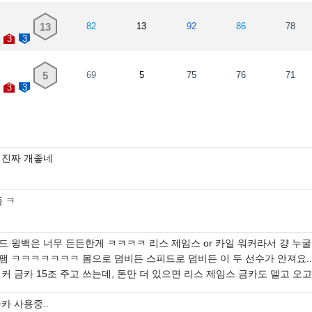
13
82
13
92
86
78
3
3
5
69
5
75
76
71
3
3
 진짜 개좋네
뜸 ㅋ
드 윙백은 너무 든든한게 ㅋㅋㅋㅋ 리스 제임스 or 카일 워커라서 걍 누굴
팸 ㅋㅋㅋㅋㅋㅋㅋ 몸으로 덤비든 스피드로 덤비든 이 두 선수가 안져요...
커 금카 15조 주고 쓰는데, 돈만 더 있으면 리스 제임스 금카도 델고 오고
카 사용중..