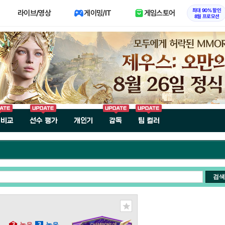
최대 90% 할인
라이브/영상
게이밍/IT
게임스토어
8월 프로모션
 비교
선수 평가
개인기
감독
팀 컬러
검색
3
높음
3
높음