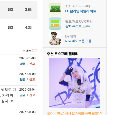
인기 선수는 누구?
183
3.65
FC 온라인 데일리 차트
필요 재료 OVR 확인
강화 부스트 도우미
183
4.33
By 테커
미니 페이스온 모음
코멘트(
20
)
추천 코스프레 갤러리
2026-01-08
답글
신고
2025-09-08
답글
신고
 세워도 다
2025-08-04
 가격 때
답글
신고
 싶다..ㅎ
2025-08-03
승리의 여신: 니케 팀스파클-나야 블랑: 77