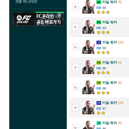
풋볼 매니저26
카일 워커
[5]
94
카일 워커
93
카일 워커
[33]
90
카일 워커
[4]
90
카일 워커
[6]
88
카일 워커
[76]
87
카일 워커
[5]
86