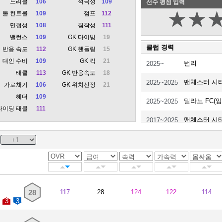
드리블
106
적극성
109
선수 평점 입력
★
★
볼 컨트롤
109
점프
112
민첩성
108
침착성
111
밸런스
109
GK 다이빙
19
클럽 경력
반응 속도
112
GK 핸들링
15
대인 수비
109
GK 킥
21
번리
2025~
태클
113
GK 반응속도
18
맨체스터 시
2025~2025
가로채기
106
GK 위치선정
21
헤더
109
밀라노 FC(임
2025~2025
라이딩 태클
111
맨체스터 시
2017~2025
토트넘 홋스
2011~2017
애스턴 빌라(
2011~2011
퀸스파크 레인
2010~2011
28
117
28
124
122
114
토트넘 홋스
2010~2010
3
3
셰필드 유나이
2009~2010