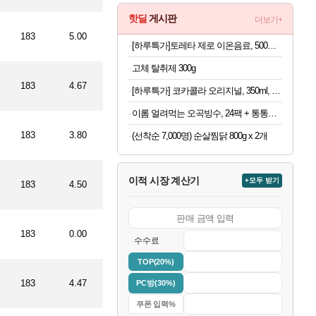
핫딜
게시판
더보기+
183
5.00
[하루특가]토레타 제로 이온음료, 500ml, 24개
고체 탈취제 300g
183
4.67
[하루특가] 코카콜라 오리지널, 350ml, 24개
이롬 얼려먹는 오곡빙수, 24팩 + 통통단팥 4캔, 1세트
183
3.80
(선착순 7,000명) 순살찜닭 800g x 2개
이적 시장 계산기
+모두 받기
183
4.50
183
0.00
수수료
TOP(20%)
183
4.47
PC방(30%)