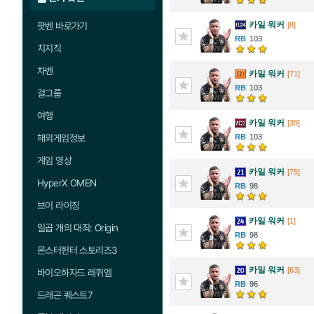
카일 워커
팟벤 바로가기
[8]
103
치지직
차벤
카일 워커
[71]
103
걸그룹
여행
카일 워커
[39]
해외게임정보
103
게임 영상
카일 워커
[75]
HyperX OMEN
98
브이 라이징
카일 워커
[1]
일곱 개의 대죄: Origin
98
몬스터헌터 스토리즈3
카일 워커
[63]
바이오하자드 레퀴엠
96
드래곤 퀘스트7