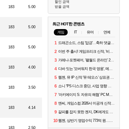
할인 금액
183
5.00
받을 금액
최근 HOT한 콘텐츠
183
5.00
게임
IT
유머
연예
1
드래곤소드, 스팀 '압긍'…축하 댓글 달고 게임 코드 받자!
183
5.00
2
이번 주 출시! 게임프리크 신작, '비스트 오브 리인카네이션'
3
가레나·포켓페어, ‘팰월드 온라인’ 2026년 출시 예고
183
4.00
4
디바 잇는 '오버워치 한국 영웅', 메카 파일럿 디몬 나온다
5
웹젠, 뮤 IP 신작 '뮤 테오스' 상표권 출원
6
소니 “PS 디스크 중단, 사업 영향 없다”
183
3.50
7
‘아키에이지 S: 자유의 해협’ PC MMORPG로 개발한다
8
엔씨, 게임스컴 2026서 미공개 신작 최초 공개
183
4.14
9
갈피를 잡지 못한 젠지, DK에게도 0:2 패배
10
웹젠, 상반기 영업수익 773억 원…순이익 89% 증가
183
2.50