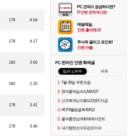
PC 견적이 궁금하다면?
IT인벤 견적게시판
178
4.04
매일매일,
인벤 출석체크!
178
4.17
주사위 굴리고 포인트!
인벤 마블
183
3.00
FC 온라인 인벤 화제글
팁과 노하우
자게
1
7월 30일 쿠폰모음
183
2.25
2
한여름역습속도MAX27
3
신규복귀는아묻따2천FC지급
178
3.41
4
HOT8월밤골폭죽R12
5
올여름엔삼색화채에이전트
178
3.40
6
내가찜한선수11강오이쉬