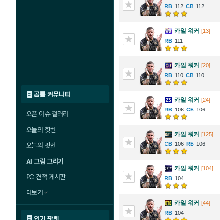
112
112
카일 워커
[13]
111
카일 워커
[20]
110
110
공통 커뮤니티
카일 워커
[24]
106
106
오픈 이슈 갤러리
오늘의 핫벤
카일 워커
[125]
106
106
오늘의 팟벤
AI 그림 그리기
카일 워커
[104]
PC 견적 게시판
104
더보기
카일 워커
[44]
104
인기 팟벤