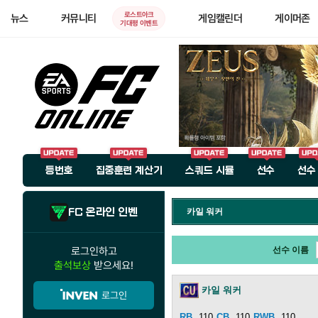
로스트아크
뉴스
커뮤니티
게임캘린더
게이머존
기대평 이벤트
등번호
집중훈련 계산기
스쿼드 시뮬
선수
선수
FC 온라인 인벤
카일 워커
로그인하고
선수 이름
출석보상
받으세요!
카일 워커
로그인
110
110
110