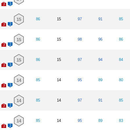
3
3
15
86
15
97
91
85
3
2
15
86
15
98
96
86
3
2
15
86
15
97
94
84
3
3
14
85
14
95
89
80
3
3
14
85
14
97
91
85
3
2
14
85
14
95
89
83
3
2