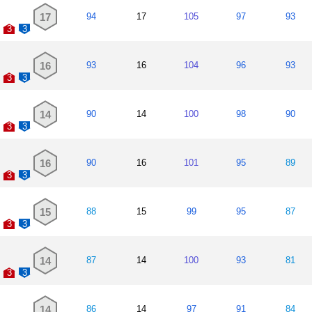
17
94
17
105
97
93
3
3
16
93
16
104
96
93
3
3
14
90
14
100
98
90
3
3
16
90
16
101
95
89
3
3
15
88
15
99
95
87
3
3
14
87
14
100
93
81
3
3
14
86
14
97
91
84