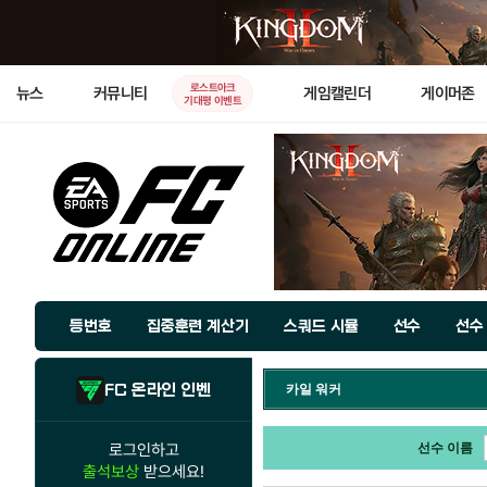
로스트아크
뉴스
커뮤니티
게임캘린더
게이머존
기대평 이벤트
등번호
집중훈련 계산기
스쿼드 시뮬
선수
선수
FC 온라인 인벤
카일 워커
로그인하고
선수 이름
출석보상
받으세요!