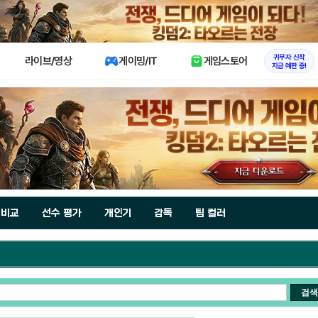
X
귀무자 신작
라이브/영상
게이밍/IT
게임스토어
지금 예판 중!
 비교
선수 평가
개인기
감독
팀 컬러
검색