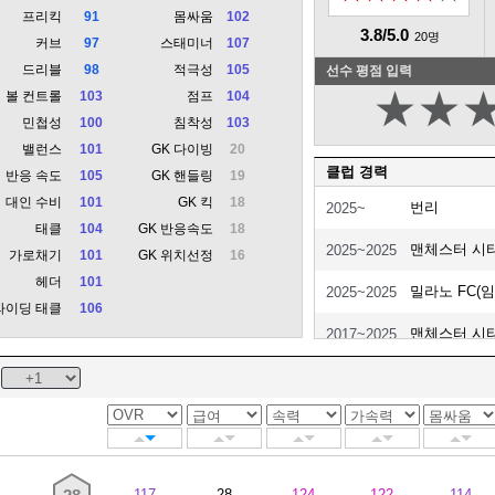
프리킥
91
몸싸움
102
3.8/5.0
20명
커브
97
스태미너
107
드리블
98
적극성
105
선수 평점 입력
★
★
볼 컨트롤
103
점프
104
민첩성
100
침착성
103
밸런스
101
GK 다이빙
20
클럽 경력
반응 속도
105
GK 핸들링
19
대인 수비
101
GK 킥
18
번리
2025~
태클
104
GK 반응속도
18
맨체스터 시
2025~2025
가로채기
101
GK 위치선정
16
헤더
101
밀라노 FC(임
2025~2025
라이딩 태클
106
맨체스터 시
2017~2025
토트넘 홋스
2011~2017
애스턴 빌라(
2011~2011
퀸스파크 레인
2010~2011
117
28
124
122
114