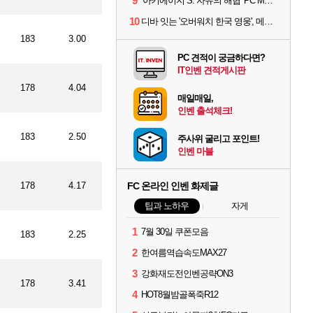
9
‘아키에이지 S: 자유의 해협’ PC MMORPG로 개발한다
10
디바 잇는 '오버워치 한국 영웅', 메카 파일럿 디몬 나온다
183
3.00
PC 견적이 궁금하다면?
IT인벤 견적게시판
178
4.04
매일매일,
인벤 출석체크!
183
2.50
주사위 굴리고 포인트!
인벤 마블
178
4.17
FC 온라인 인벤 화제글
팁과 노하우
자게
1
7월 30일 쿠폰모음
183
2.25
2
한여름역습속도MAX27
3
강화재도전인벤공략ON3
178
3.41
4
HOT8월밤골폭죽R12