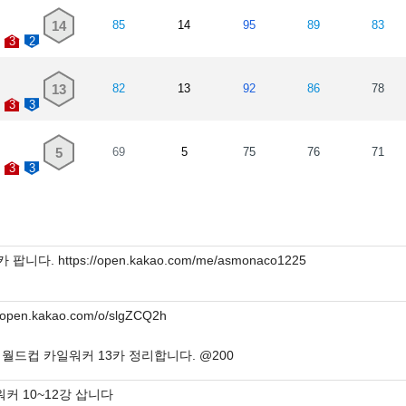
14
85
14
95
89
83
3
2
13
82
13
92
86
78
3
3
5
69
5
75
76
71
3
3
 팝니다. https://open.kakao.com/me/asmonaco1225
//open.kakao.com/o/slgZCQ2h
월드컵 카일워커 13카 정리합니다. @200
 워커 10~12강 삽니다