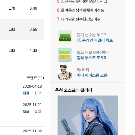
5
신규복귀는아묻따2천FC지급
178
3.40
6
올여름엔삼색화채에이전트
7
내가찜한선수11강오이쉬
183
3.65
인기 선수는 누구?
FC 온라인 데일리 차트
183
4.33
필요 재료 OVR 확인
강화 부스트 도우미
By 테커
미니 페이스온 모음
코멘트(
41
)
2026-04-18
추천 코스프레 갤러리
답글
신고
2025-11-21
답글
신고
2025-11-02