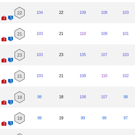
22
104
22
109
108
103
3
3
21
103
21
110
109
101
3
3
23
103
23
105
107
103
3
3
21
103
21
109
110
102
3
3
18
98
18
108
107
98
3
3
19
98
19
99
99
97
3
3