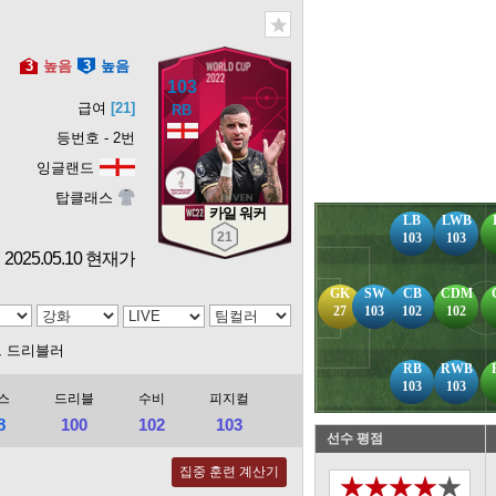
3
높음
3
높음
103
급여
[21]
등번호 - 2번
잉글랜드
탑클래스
카일 워커
LB
LWB
21
103
103
2025.05.10 현재가
GK
SW
CB
CDM
27
103
102
102
드 드리블러
RB
RWB
103
103
스
드리블
수비
피지컬
8
100
102
103
선수 평점
집중 훈련 계산기
★★★★★