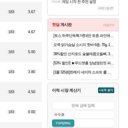
게임 시작 전 추천 설정
비스트
새로고침
183
3.67
핫딜
게시판
더보기+
183
4.67
[토스 하루단독특가!]대만 토종 파인애플 펑리수, 180g, 2박스
오쿡 닭가슴살 소시지 핫바 6종, 70g, 12개
183
5.00
39%할인 산지로드 숯불매콤오돌뼈, 300g, 4팩
[53% 할인!] ★푸드앳홈 양념명란젓 파지, 1kg, 1개
183
3.80
[1롤 325원]한예지 네이처 소프트 롤 화장지, 3겹, 27m, 30롤, 2팩
이적 시장 계산기
+모두 받기
183
4.50
183
0.00
수수료
TOP(20%)