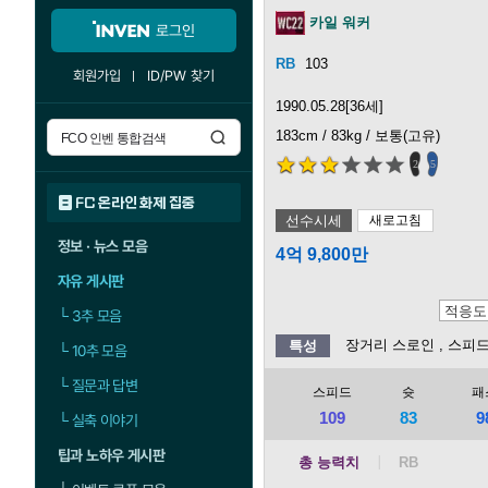
카일 워커
로그인
103
회원가입
ID/PW 찾기
1990.05.28[36세]
183cm / 83kg / 보통(고유)
2
5
FC 온라인 화제 집중
선수시세
새로고침
정보 · 뉴스 모음
4억 9,800만
자유 게시판
└
3추 모음
장거리 스로인
, 스피
특성
└
10추 모음
└
질문과 답변
스피드
슛
패
109
83
9
└
실축 이야기
팁과 노하우 게시판
총 능력치