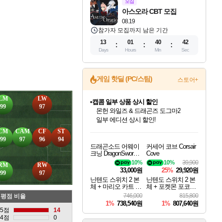
모집
아스오라 CBT 모집
08.19
참가자 모집까지 남은 기간
13
01
40
41
Days
Hours
Min
Sec
게임 핫딜 (PC/스팀)
스토어+
LM
LW
캡콤 일부 상품 상시 할인
99
97
몬헌 와일즈 & 드래곤즈 도그마2
일부 에디션 상시 할인!
드래곤소드: 어웨이크닝 입점!
문명 7 특별 할인!
귀무자: 검의 길 예약 판매 중!
비스트 오브 리인카네이션 정식 출시!
커세어 코브 출시 기념 할인!
더 렐릭 퍼스트 가디언 정식 출시
베데스다 40주년 기념 할인 중!
마블 투혼 파이팅 소울즈 예약 판매 중!
캡콤 프렌차이즈 할인 진행 중!
스타워즈 은하계 레이서
로블록스 기프트 카드 공식 입점
CM
CAM
CF
ST
스팀으로 만나는 드래곤소드!
조선&고려 DLC 출시 예정
10% 할인과
게임프릭 신작 IP
해적'섬'을 발전시키자!
설화x하드코어 액션!
베데스다의 명작들을
마블 히어로 총 출동&화려한 격투!
몬헌, 바하 등 인기 IP를
인벤게임즈에서 10% 추가 적립
Robux를 가장 안전하고
99
97
96
94
드래곤소드 어웨이
커세어 코브 Corsair
네이버혜택과 함께 만나보세요!
50%할인&추가 적립까지!
이니&베니 혜택까지!
네이버 혜택가와 함께 예약하세요!
할인&네이버혜택으로 만나보세요!
네이버페이 혜택과 만나보세요!
40주년 프로모션으로 만나보세요!
네이버 포인트 혜택까지!
할인가에 만나보세요!
혜택으로 예약 판매 중
편안하게 충전하세요
크닝 DragonSword A
Cove
wakening
10%
10%
39,900
RM
RW
33,000원
25%
29,920원
99
97
닌텐도 스위치 2 본
닌텐도 스위치 2 본
체 + 마리오 카트 월
체 + 포켓몬 포코피
드
아 + 포켓몬스터 레
746,000
815,800
평점 비율
전드 ZA 닌텐도 스
1%
738,540원
1%
807,640원
위치 2 에디션 번들
5점
14
4점
0