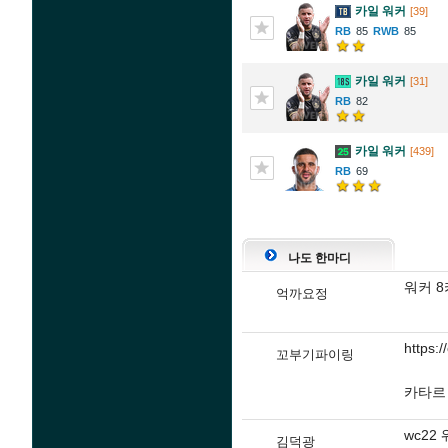
카일 워커
[39]
85
85
카일 워커
[31]
82
카일 워커
[439]
69
나도 한마디
워커 8카
억까요정
https:
꼬부기파이링
카타르 
wc22
김덕광