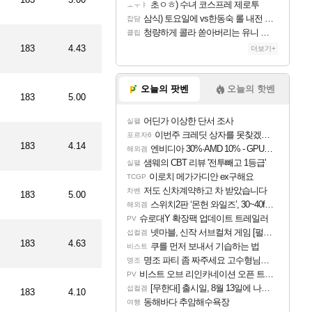
퍼
초ㅇㅎ) 수녀 코스프레 제로투
ㅗㅜㅑ
삼식) 토요일에 vs한동숙 롤 내전 예정
잡담
티드(임대)
청량하게 콜라 쏟아버리는 유니 ㅋㅋㅋ
클립
183
4.43
더보기+
퍼
이티드
오늘의 팟벤
오늘의 핫벤
183
5.00
(임대)
어딘가 이상한 단서 조사
실팰
이번주 크레딧 상자를 못찾겠어요
이티드
포르자6
183
4.14
엔비디아 30%·AMD 10% - GPU 공급가 인상 보도
해외겜
샘웨의 CBT 리뷰 '전투빼고 1등급'
실팰
이로치 메가가디안 ex구해요
TCGP
저도 신차계약하고 차 받았습니다
차벤
183
5.00
스위치2판 ‘몬헌 와일즈’, 30~40fps 목표 추정
해외겜
슈로대Y 확장팩 업데이트 트레일러
PV
넷마블, 신작 서브컬쳐 게임 [펄 인 블루] 티저 사이트 오픈
섭컬겜
183
4.63
쿠를 먼저 보내서 기습하는 법
비스트
명조 파티 좀 짜주세요 고수형님들…
명조
비스트 오브 리인카네이션 오픈 트레일러
PV
[무한대] 출시일, 8월 13일에 나오나
섭컬겜
183
4.10
동해바다 추암해수욕장
여행