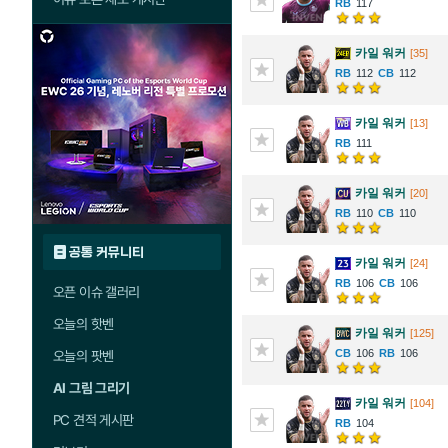
117
카일 워커
[35]
112
112
카일 워커
[13]
111
카일 워커
[20]
110
110
공통 커뮤니티
카일 워커
[24]
106
106
오픈 이슈 갤러리
오늘의 핫벤
카일 워커
[125]
106
106
오늘의 팟벤
AI 그림 그리기
카일 워커
[104]
PC 견적 게시판
104