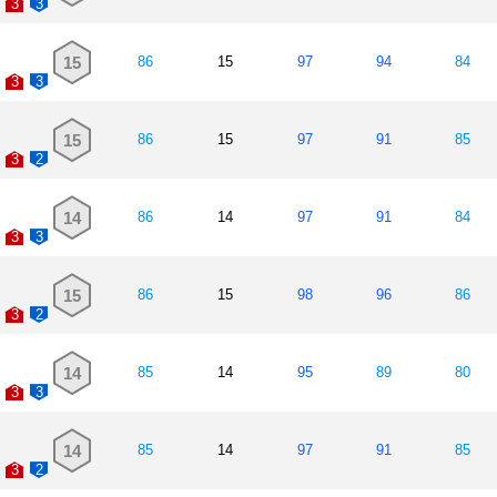
3
3
15
86
15
97
94
84
3
3
15
86
15
97
91
85
3
2
14
86
14
97
91
84
3
3
15
86
15
98
96
86
3
2
14
85
14
95
89
80
3
3
14
85
14
97
91
85
3
2