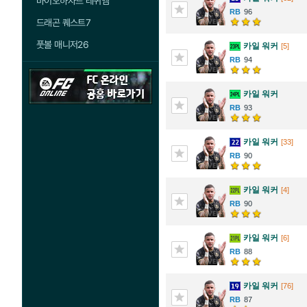
바이오하자드 레퀴엠
96
드래곤 퀘스트7
풋볼 매니저26
카일 워커
[5]
94
카일 워커
93
카일 워커
[33]
90
카일 워커
[4]
90
카일 워커
[6]
88
카일 워커
[76]
87