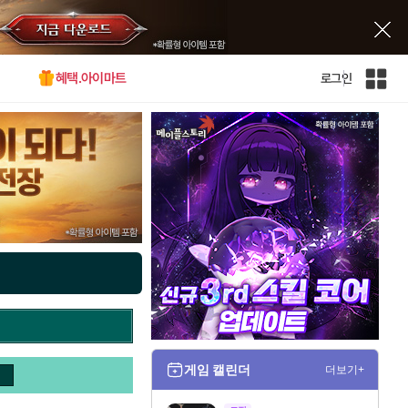
혜택.아이마트
로그인
인
벤
전
체
사
이
트
맵
게임 캘린더
더보기+