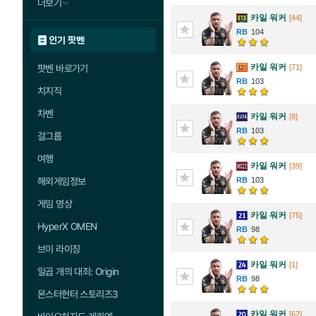
더보기
카일 워커
[44]
104
인기 팟벤
카일 워커
팟벤 바로가기
[71]
103
치지직
차벤
카일 워커
[8]
103
걸그룹
여행
카일 워커
[39]
해외게임정보
103
게임 영상
카일 워커
[75]
HyperX OMEN
98
브이 라이징
카일 워커
[1]
일곱 개의 대죄: Origin
98
몬스터헌터 스토리즈3
카일 워커
[62]