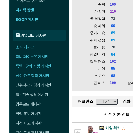
└
이벤트 쿠폰 모음
속력
109
치지직 팟벤
가속력
110
골 결정력
73
SOOP 게시판
슛 파워
99
중거리 슛
89
커뮤니티 게시판
위치 선정
89
소식 게시판
발리 슛
78
페널티 킥
84
미니 페이스온 게시판
짧은 패스
102
득템 · 강화 자랑 게시판
시야
95
선수 카드 장터 게시판
크로스
98
긴 패스
100
슬
선수 추천 · 평가 게시판
팀 · 전술 상담 게시판
퍼포먼스
강화
감독모드 게시판
클럽 홍보 게시판
선수 기본 정보
사건 사고 게시판
카일 워커
[8]
이슈 토론 제보 게시판