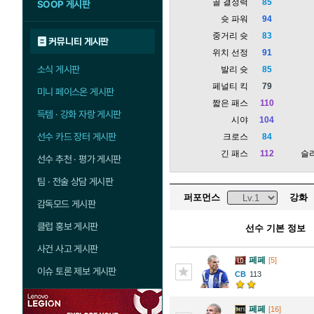
골 결정력
85
SOOP 게시판
슛 파워
94
중거리 슛
83
커뮤니티 게시판
위치 선정
91
소식 게시판
발리 슛
85
페널티 킥
79
미니 페이스온 게시판
짧은 패스
110
득템 · 강화 자랑 게시판
시야
104
선수 카드 장터 게시판
크로스
84
긴 패스
112
슬
선수 추천 · 평가 게시판
팀 · 전술 상담 게시판
퍼포먼스
강화
감독모드 게시판
클럽 홍보 게시판
선수 기본 정보
사건 사고 게시판
페페
[5]
이슈 토론 제보 게시판
113
페페
[16]