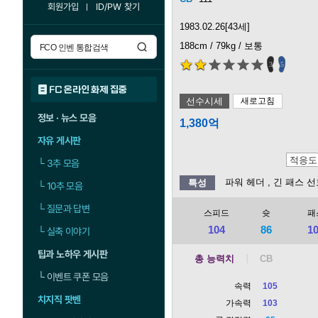
회원가입
ID/PW 찾기
1983.02.26[43세]
188cm / 79kg / 보통
3
5
FC 온라인 화제 집중
선수시세
새로고침
정보 · 뉴스 모음
1,380억
자유 게시판
└
3추 모음
파워 헤더
, 긴 패스 
특성
└
10추 모음
└
질문과 답변
스피드
슛
패
104
86
1
└
실축 이야기
팁과 노하우 게시판
총 능력치
└
이벤트 쿠폰 모음
속력
105
치지직 팟벤
가속력
103