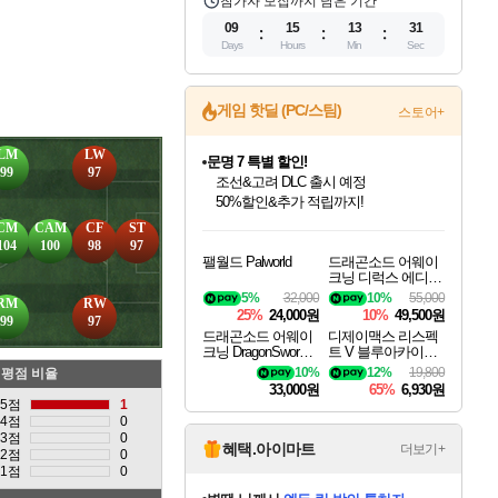
참가자 모집까지 남은 기간
09
15
13
29
Days
Hours
Min
Sec
게임 핫딜 (PC/스팀)
스토어+
LM
LW
문명 7 특별 할인!
99
97
조선&고려 DLC 출시 예정
50%할인&추가 적립까지!
인벤게임즈 8월 특별 할인!
드래곤소드: 어웨이크닝 입점!
마블 투혼 파이팅 소울즈 정식출시!
귀무자: 검의 길 예약 판매 중!
비스트 오브 리인카네이션 정식 출시!
커세어 코브 출시 기념 할인!
더 렐릭 퍼스트 가디언 정식 출시
베데스다 40주년 기념 할인 중!
캡콤 프렌차이즈 할인 진행 중!
캡콤 일부 상품 상시 할인
스타워즈 은하계 레이서
로블록스 기프트 카드 공식 입점
CM
CAM
CF
ST
인기 퍼블리셔 모음!
스팀으로 만나는 드래곤소드!
마블 히어로 총 출동&화려한 격투!
10% 할인과
게임프릭 신작 IP
해적'섬'을 발전시키자!
설화x하드코어 액션!
베데스다의 명작들을
몬헌, 바하 등 인기 IP를
몬헌 와일즈 & 드래곤즈 도그마2
인벤게임즈에서 10% 추가 적립
Robux를 가장 안전하고
104
100
98
97
팰월드 Palworld
드래곤소드 어웨이
최대 90% 할인가를 만나보세요!
네이버혜택과 함께 만나보세요!
네이버 포인트 혜택까지!
이니&베니 혜택까지!
네이버 혜택가와 함께 예약하세요!
할인&네이버혜택으로 만나보세요!
네이버페이 혜택과 만나보세요!
40주년 프로모션으로 만나보세요!
할인가에 만나보세요!
일부 에디션 상시 할인!
혜택으로 예약 판매 중
편안하게 충전하세요
크닝 디럭스 에디션
DragonSword Awake
5%
32,000
10%
55,000
RM
RW
ning Deluxe Edition
25%
24,000원
10%
49,500원
99
97
드래곤소드 어웨이
디제이맥스 리스펙
크닝 DragonSword A
트 V 블루아카이브
wakening
팩 DJMAX RESPE
10%
12%
19,800
평점 비율
CT V Blue Archive P
33,000원
65%
6,930원
ack DLC
5점
1
4점
0
3점
0
혜택.아이마트
더보기+
2점
0
1점
0