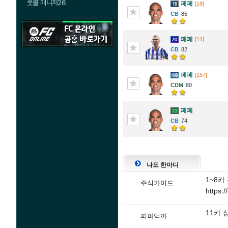
풋볼 매니저26
페페
[18]
85
페페
[11]
82
페페
[157]
80
페페
74
나도 한마디
1~8
주식가이드
https:
11카 
피파억까