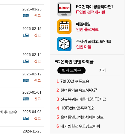
PC 견적이 궁금하다면?
2026-03-25
IT인벤 견적게시판
답글
신고
매일매일,
2026-02-15
인벤 출석체크!
답글
신고
주사위 굴리고 포인트!
인벤 마블
2026-02-14
답글
신고
FC 온라인 인벤 화제글
팁과 노하우
자게
2026-02-12
답글
신고
1
7월 30일 쿠폰모음
2
한여름역습속도MAX27
2026-01-01
3
답글
신고
신규복귀는아묻따2천FC지급
4
HOT8월밤골폭죽R12
 비추 순수
2025-04-08
5
올여름엔삼색화채에이전트
답글
신고
6
내가찜한선수11강오이쉬
2024-11-23