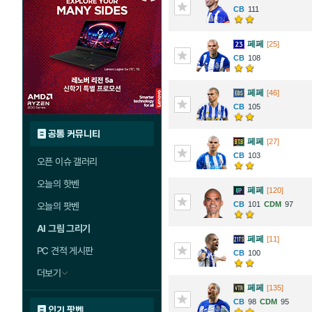
111
페페
[25]
108
페페
[46]
105
공통 커뮤니티
페페
[27]
103
오픈 이슈 갤러리
오늘의 핫벤
페페
[120]
101
97
오늘의 팟벤
AI 그림 그리기
페페
[11]
PC 견적 게시판
100
더보기
페페
[135]
98
95
인기 팟벤