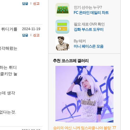
답글
신고
인기 선수는 누구?
FC 온라인 데일리 차트
필요 재료 OVR 확인
, 뤼디거를
2024-11-19
강화 부스트 도우미
답글
신고
By 테커
미니 페이스온 모음
 생각해왔는
추천 코스프레 갤러리
하는 뤼디
태클키만 눌
는데 생각
없다는것.
승리의 여신: 니케 팀스파클-나야 블랑: 77