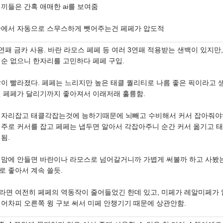
끼들은 간혹 애매한 ai를 보여줌
안에서 자동으로 스무스하게 뺏어주는건 페페가 압도적
연패 금카 사용. 바란 라모스 페페 등 여러 3연패 적용받는 샌백이 있지만
 순 없으니 한자리를 고민하다 페페 구입.
많이 빨라졌다. 페페는 느리지만 높은 태클 퀄리티로 나름 좋은 픽이라고
런 페페가 달리기까지 좋아져서 이래저래 훌륭함.
 자리잡고 태클각잡는것에 능하기때문에 뇌빼고 수비해서 커서 잡아줘야
위주로 커서를 잡고 페페는 냅두면 알아서 각잡아주니 순간 커서 옮기고 
됨.
 맘에 안들면 바란이나 라모스로 넘어갈거니까 가볍게 써볼까 하고 사봤
로 좋아서 계속 쓸듯.
라면 여전히 페페의 역동작이 줄어들었긴 한데 있고, 미페가 레알미페가 
 어차피 오른쪽 윙 구보 써서 미페 안챙기기 때문에 상관안함.