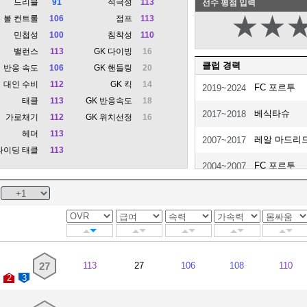
드리블
91
적극성
113
선수 평점 입력
★
★
볼 컨트롤
106
점프
113
민첩성
100
침착성
110
밸런스
113
GK 다이빙
16
클럽 경력
반응 속도
106
GK 핸들링
20
대인 수비
112
GK 킥
14
FC 포르투
2019~2024
태클
113
GK 반응속도
18
베식타슈
2017~2018
가로채기
112
GK 위치선정
16
헤더
113
레알 마드리
2007~2017
라이딩 태클
113
FC 포르투
2004~2007
마리티무
2002~2004
27
113
27
106
108
110
2
3