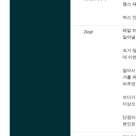
챔스 새
박스 
레알 3
Zktpf
밀어낼
속가 
데 이
알아서
거를 
러주면 
쓰다가
이상으
단점이
본인은