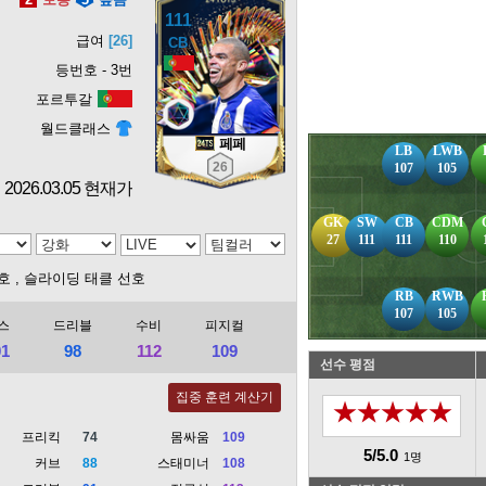
111
급여
[26]
등번호 - 3번
포르투갈
월드클래스
페페
LB
LWB
26
107
105
2026.03.05 현재가
GK
SW
CB
CDM
27
111
111
110
선호
, 슬라이딩 태클 선호
RB
RWB
107
105
스
드리블
수비
피지컬
01
98
112
109
선수 평점
집중 훈련 계산기
★★★★★
프리킥
74
몸싸움
109
5/5.0
1명
커브
88
스태미너
108