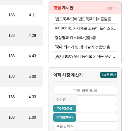
핫딜
게시판
더보기+
188
4.11
[밥도둑푸드]매[밥도둑푸드]매콤달콤 쫄깃 오징어젓갈 500g 1+1 총2통콤달콤 쫄깃 오징어젓갈 500g 1+1 총2통
피터씨마켓 가시제로 고등어 플러스 600g x2팩
188
4.28
경성명과 카스테라 (롤) 5종
[국내 최저가 링크] 애슐리 볶음밥 올인원 10종 세트, 1개
188
4.43
[종가] 100% 우리 농산물 외식용 무섞박지 5kg 외 골라담기
이적 시장 계산기
+모두 받기
188
5.00
188
4.33
수수료
TOP(20%)
188
1.00
PC방(30%)