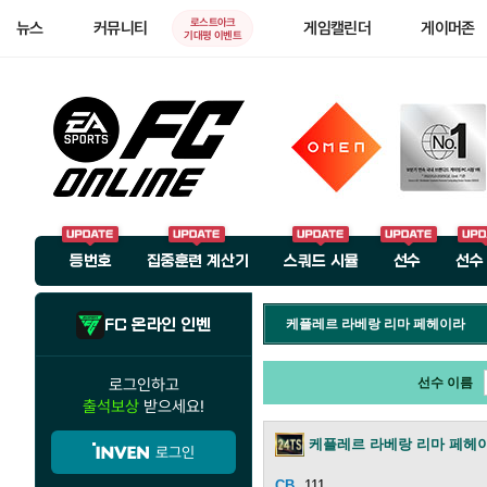
로스트아크
뉴스
커뮤니티
게임캘린더
게이머존
기대평 이벤트
등번호
집중훈련 계산기
스쿼드 시뮬
선수
선수
FC 온라인 인벤
케플레르 라베랑 리마 페헤이라
로그인하고
선수 이름
출석보상
받으세요!
케플레르 라베랑 리마 페헤
로그인
111