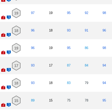
19
97
19
95
92
98
2
3
18
96
18
93
91
96
2
3
19
96
19
95
86
98
2
3
17
93
17
87
84
94
2
3
18
93
18
83
79
94
2
3
15
89
15
75
78
95
2
3