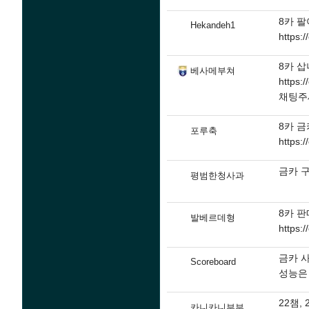
8카 
Hekandeh1
https:
8카 삽
베사메부쳐
https:
채팅주
8카 
포루축
https:
금카 
평범한청사과
8카 
발베르데형
https:
금카 
Scoreboard
성능은
22챔,
카니카니부부