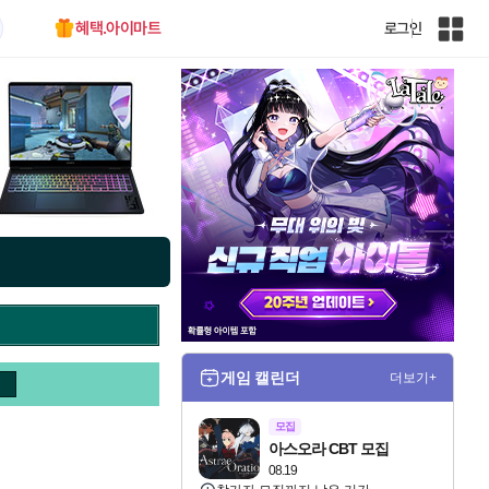
혜택.아이마트
로그인
인
벤
전
체
사
이
트
맵
게임 캘린더
더보기+
모집
아스오라 CBT 모집
08.19