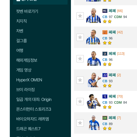
페페
팟벤 바로가기
[66]
97
94
치지직
차벤
페페
[42]
96
걸그룹
여행
페페
[113]
해외게임정보
96
게임 영상
페페
[2]
HyperX OMEN
93
브이 라이징
페페
[70]
일곱 개의 대죄: Origin
93
84
몬스터헌터 스토리즈3
페페
[7]
바이오하자드 레퀴엠
89
드래곤 퀘스트7