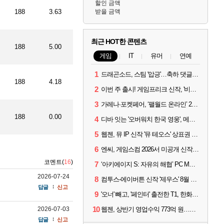
할인 금액
188
3.63
받을 금액
최근 HOT한 콘텐츠
188
5.00
게임
IT
유머
연예
1
드래곤소드, 스팀 '압긍'…축하 댓글 달고 게임 코드 받자!
188
4.18
2
이번 주 출시! 게임프리크 신작, '비스트 오브 리인카네이션'
3
가레나·포켓페어, ‘팰월드 온라인’ 2026년 출시 예고
188
0.00
4
디바 잇는 '오버워치 한국 영웅', 메카 파일럿 디몬 나온다
5
웹젠, 뮤 IP 신작 '뮤 테오스' 상표권 출원
6
엔씨, 게임스컴 2026서 미공개 신작 최초 공개
코멘트(
16
)
7
‘아키에이지 S: 자유의 해협’ PC MMORPG로 개발한다
2026-07-24
8
컴투스-에이버튼 신작 '제우스' 8월 26일 출시…"모두를 위한 경쟁"
답글
신고
9
'오너' 빼고, '페인터' 출전한 T1, 한화생명에 패배
10
2026-07-03
웹젠, 상반기 영업수익 773억 원…순이익 89% 증가
답글
신고