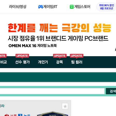
최대 90% 할인
라이브/영상
게이밍/IT
게임스토어
8월 프로모션
 비교
선수 평가
개인기
감독
팀 컬러
검색
이라
2
보통
3
높음