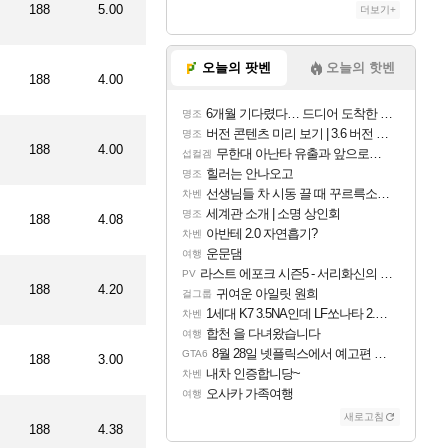
188
5.00
더보기+
오늘의 팟벤
오늘의 핫벤
188
4.00
6개월 기다렸다… 드디어 도착한 치사 메신저백! 실물 후기
명조
버전 콘텐츠 미리 보기 | 3.6 버전 「신기루 속 등불 그림자, 속세에 깃든 검의 결심」이 8월 20일에 업데이트됩니다!
명조
188
4.00
무한대 아난타 유출과 앞으로의 예상 (루머)
섭컬겜
힐러는 안나오고
명조
선생님들 차 시동 끌 때 꾸르륵소리나는데
차벤
세계관 소개 | 소명 상인회
명조
188
4.08
아반테 2.0 자연흡기?
차벤
운문댐
여행
라스트 에포크 시즌5 - 서리화신의 분노 티저
PV
188
4.20
귀여운 아일릿 원희
걸그룹
1세대 K7 3.5NA인데 LF쏘나타 2.0NA 기변하면 유류비 절약이 얼마나 될까요..?
차벤
합천 을 다녀왔습니다
여행
8월 28일 넷플릭스에서 예고편 공개 예정
GTA6
188
3.00
내차 인증합니당~
차벤
오사카 가족여행
여행
새로고침
188
4.38