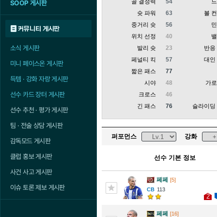
골 결정력
54
SOOP 게시판
슛 파워
63
볼 
중거리 슛
56
커뮤니티 게시판
위치 선정
40
소식 게시판
발리 슛
23
반응
페널티 킥
57
대인
미니 페이스온 게시판
짧은 패스
77
득템 · 강화 자랑 게시판
시야
48
가
선수 카드 장터 게시판
크로스
46
긴 패스
76
슬라이딩
선수 추천 · 평가 게시판
팀 · 전술 상담 게시판
퍼포먼스
강화
감독모드 게시판
클럽 홍보 게시판
선수 기본 정보
사건 사고 게시판
페페
[5]
이슈 토론 제보 게시판
113
2
페페
[16]