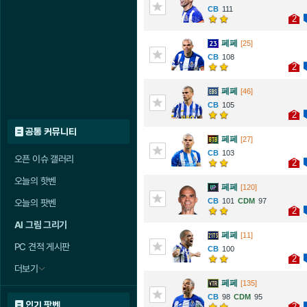
111
2
페페
[25]
108
2
페페
[46]
105
2
공통 커뮤니티
페페
[27]
103
오픈 이슈 갤러리
2
오늘의 핫벤
페페
[120]
101
97
오늘의 팟벤
2
AI 그림 그리기
페페
[11]
PC 견적 게시판
100
2
더보기
페페
[135]
98
95
인기 팟벤
2