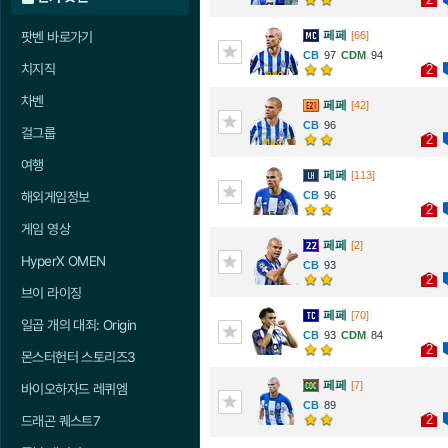
페페
팟벤 바로가기
[66]
97
94
치지직
2
차벤
페페
[42]
96
걸그룹
2
여행
페페
[113]
해외게임정보
96
2
게임 영상
페페
[2]
HyperX OMEN
93
2
브이 라이징
페페
[70]
일곱 개의 대죄: Origin
93
84
2
몬스터헌터 스토리즈3
페페
[7]
바이오하자드 레퀴엠
89
2
드래곤 퀘스트7