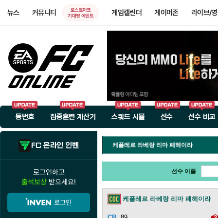
로스트아크
뉴스
커뮤니티
게임캘린더
게이머존
라이브/
기대평 이벤트
등번호
집중훈련 계산기
스쿼드 시뮬
선수
선수 비교
FC 온라인 인벤
케플레르 라베랑 리마 페헤이라
로그인하고
선수 이름
출석보상
받으세요!
케플레르 라베랑 리마 페헤이라
로그인
89
2