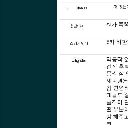
저 있는
Iiaauu
AI가 똑
용담야매
5카 하
스님의뒷태
역동작 
Twilighths
전진 후
몸쌈 잘
제공권은
감 연연
태클도 
솔직히 
떤 부분이
상 해주
ㅋ