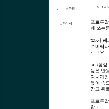
ㅇㄱㄹ
손주연
포르투갈+
강화어택
페 쓰는중
tc5카 
수비력과
르고요.
coc장점
높은 반
디니까진
듯이 속
잡고 뒤
포르투갈
함 ㅋ