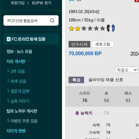
회원가입
ID/PW 찾기
1983.02.26[43세]
188cm / 81kg / 마름
3
5
FC 온라인 화제 집중
선수시세
새로고침
정보 · 뉴스 모음
70,000,000 BP
202
자유 게시판
└
3추 모음
슬라이딩 태클 선호
특성
└
10추 모음
└
질문과 답변
스피드
슛
패스
76
54
61
└
실축 이야기
팁과 노하우 게시판
총 능력치
└
이벤트 쿠폰 모음
속력
75
치지직 팟벤
가속력
78