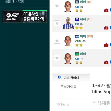
풋볼 매니저26
페페
[18]
85
2
페페
[11]
82
2
페페
[157]
80
2
페페
74
2
나도 한마디
1~8카 
주식가이드
https:/
** 삭제된
삭제된 글