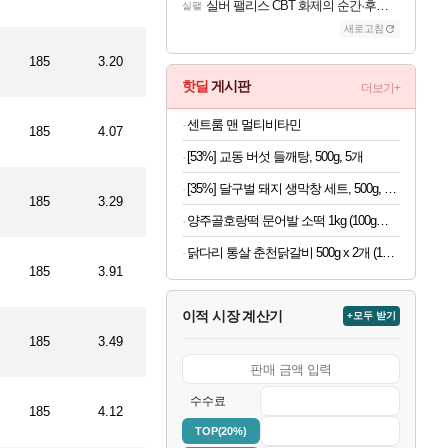
실버 팰리스 CBT 화제의 순간·후기 모음
실팰
새로고침
185
3.20
핫딜
게시판
더보기+
센트룸 맨 멀티비타민
185
4.07
[53%] 교동 버섯 들깨탕, 500g, 5개
[35%] 달구벌 돼지 생막창 세트, 500g, 2봉
185
3.29
양주골호랑떡 문어발 소떡 1kg (100g당 1,340원)
닭다리 통살 춘천닭갈비 500g x 2개 (1개당 6,950원)
185
3.91
이적 시장 계산기
+모두 받기
185
3.49
수수료
185
4.12
TOP(20%)