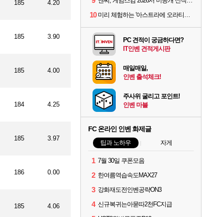
9
엔씨, 게임스컴 2026서 미공개 신작 최초 공개
185
4.20
10
미리 체험하는 '아스트라에 오라티오'...NC, 8/19부터 CBT 참가자 모집
185
3.90
PC 견적이 궁금하다면?
IT인벤 견적게시판
매일매일,
185
4.00
인벤 출석체크!
주사위 굴리고 포인트!
184
4.25
인벤 마블
FC 온라인 인벤 화제글
185
3.97
팁과 노하우
자게
1
7월 30일 쿠폰모음
186
0.00
2
한여름역습속도MAX27
3
강화재도전인벤공략ON3
4
신규복귀는아묻따2천FC지급
185
4.06