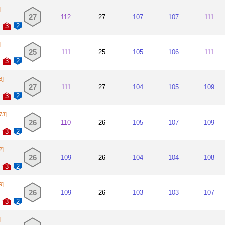
]
27
112
27
107
107
111
3
2
]
25
111
25
105
106
111
3
2
8]
27
111
27
104
105
109
3
2
73]
26
110
26
105
107
109
3
2
2]
26
109
26
104
104
108
3
2
9]
26
109
26
103
103
107
3
2
]