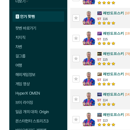
더보기
레반도프스키
[10
인기 팟벤
116
팟벤 바로가기
레반도프스키
[19
치지직
115
차벤
레반도프스키
[79
걸그룹
115
여행
레반도프스키
[91
해외게임정보
114
게임 영상
HyperX OMEN
레반도프스키
[14
114
브이 라이징
일곱 개의 대죄: Origin
레반도프스키
[35
113
몬스터헌터 스토리즈3