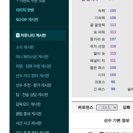
└
이벤트 쿠폰 모음
치지직 팟벤
속력
105
가속력
106
SOOP 게시판
골 결정력
113
슛 파워
113
커뮤니티 게시판
중거리 슛
107
위치 선정
116
소식 게시판
발리 슛
115
미니 페이스온 게시판
페널티 킥
111
득템 · 강화 자랑 게시판
짧은 패스
108
시야
106
선수 카드 장터 게시판
크로스
96
선수 추천 · 평가 게시판
긴 패스
98
슬
팀 · 전술 상담 게시판
감독모드 게시판
퍼포먼스
강화
클럽 홍보 게시판
선수 기본 정보
사건 사고 게시판
이슈 토론 제보 게시판