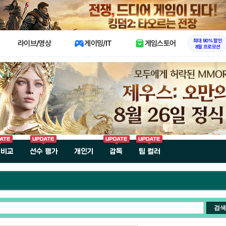
X
최대 90% 할인
라이브/영상
게이밍/IT
게임스토어
8월 프로모션
 비교
선수 평가
개인기
감독
팀 컬러
검색