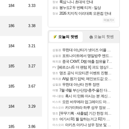
룩삼 니니 초대석 안내
정보
184
3.33
봉누도2 두 번째 티저 - 일상
클립
2026 치지직 이리대회 오픈컵 안내
정보
더보기+
186
3.38
오늘의 팟벤
오늘의 핫벤
184
3.21
무한대 아난타가 넷이즈 어플 달력에 일정 등록
섭컬겜
포트나이트에서 명일방주 엔드필드 [펠리카] 판매 예정
섭컬겜
중국 CXMT, D램 매출 점유율 7%…글로벌 4위로 부상
해외겜
185
3.27
[페르소나5: 더 팬텀 X] 괴도 영상 l 타카마키 안·댄싱 스타
PV
명조 공식 이모티콘 이벤트 진행해봤습니다! 참여부터 추첨까지????
명조
AI발 원가 압박, 메인보드값 오르나
해외겜
무한대 아난타 전투 장면
섭컬겜
185
3.67
7월~8월 부산-단양-충주-울진 다녀왔어요~
여행
혹시 이 만화 아시는 분 계신가요
애니클립
모든 바우에라 업그레이드 아이템 획득 위치 공략 (89개)
비스트
184
3.29
카가미하라 하루 성우 정보 및 주요 필모
아스오라
[무무기획 · 새출발] 기간 한정 의뢰 이벤트
명조
여기서 R1 뭘 말하는거고 R2가 뭘말하는걸까요?
명조
아키츠 아키나 성우 정보 및 주요 필모
아스오라
185
3.86