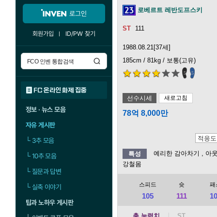
로베르트 레반도프스키
로그인
111
회원가입
ID/PW 찾기
1988.08.21[37세]
185cm / 81kg / 보통(고유)
5
5
FC 온라인 화제 집중
선수시세
새로고침
정보 · 뉴스 모음
78억 8,000만
자유 게시판
└
3추 모음
예리한 감아차기
, 아
특성
└
10추 모음
강철몸
└
질문과 답변
스피드
슛
패
└
실축 이야기
105
111
1
팁과 노하우 게시판
총 능력치