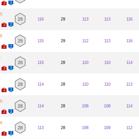
3
2
7]
29
116
29
113
113
116
3
2
3]
29
115
29
112
113
116
3
2
]
28
115
28
110
110
114
3
2
]
28
114
28
110
110
113
3
2
1]
28
114
28
109
108
114
3
2
3]
28
113
28
108
109
112
3
2