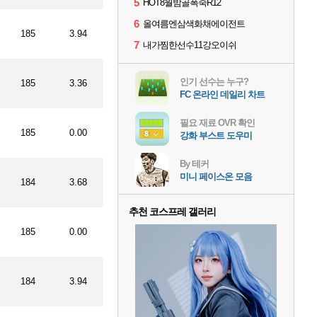
5
HOT8월밤골폭죽R12
6
올여름엔삼색화채에이전트
185
3.94
7
내가찜한선수11강오이쉬
인기 선수는 누구?
185
3.36
FC 온라인 데일리 차트
필요 재료 OVR 확인
185
0.00
강화 부스트 도우미
By 테커
미니 페이스온 모음
184
3.68
추천 코스프레 갤러리
185
0.00
184
3.94