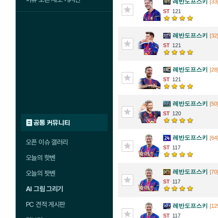
레반도프스키
[33
121
레반도프스키
[32
121
레반도프스키
[28
121
레반도프스키
[50
120
공통 커뮤니티
레반도프스키
[64
오픈 이슈 갤러리
117
오늘의 핫벤
레반도프스키
[70
오늘의 팟벤
117
AI 그림 그리기
PC 견적 게시판
레반도프스키
[12
117