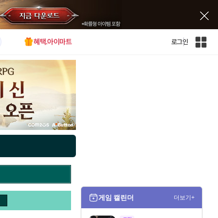
혜택.아이마트
로그인
인
벤
전
체
사
이
트
맵
게임 캘린더
더보기+