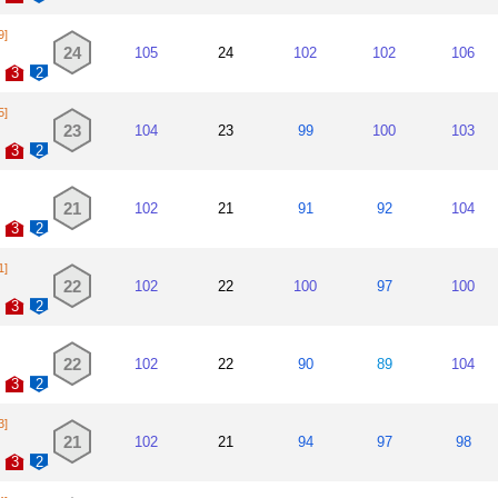
9]
24
105
24
102
102
106
3
2
5]
23
104
23
99
100
103
3
2
21
102
21
91
92
104
3
2
1]
22
102
22
100
97
100
3
2
22
102
22
90
89
104
3
2
3]
21
102
21
94
97
98
3
2