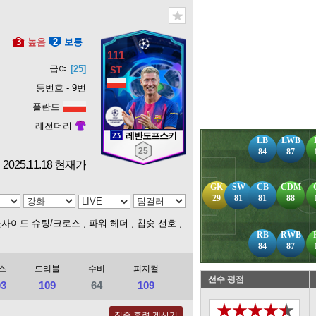
3
높음
2
보통
111
급여
[25]
등번호 - 9번
폴란드
레전더리
레반도프스키
LB
LWB
25
84
87
2025.11.18 현재가
GK
SW
CB
CDM
29
81
81
88
웃사이드 슈팅/크로스
, 파워 헤더
, 칩슛 선호
,
RB
RWB
84
87
스
드리블
수비
피지컬
선수 평점
03
109
64
109
★★★★★
집중 훈련 계산기