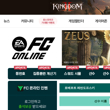
로스트아크
뉴스
커뮤니티
게임캘린더
게이머존
기대평 이벤트
등번호
집중훈련 계산기
스쿼드 시뮬
선수
선수
FC 온라인 인벤
로베르트 레반도프스키
로그인하고
선수 이름
출석보상
받으세요!