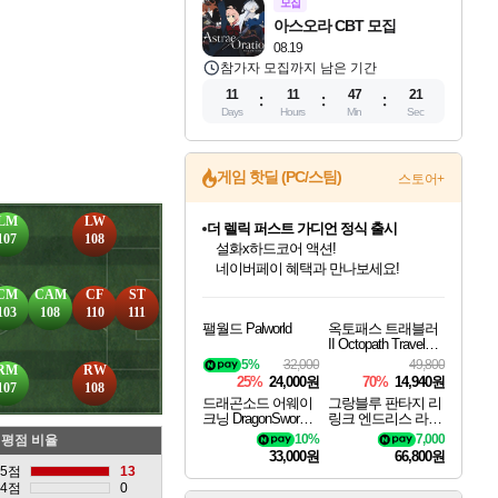
모집
아스오라 CBT 모집
08.19
참가자 모집까지 남은 기간
11
11
47
19
Days
Hours
Min
Sec
게임 핫딜 (PC/스팀)
스토어+
LM
LW
더 렐릭 퍼스트 가디언 정식 출시
107
108
설화x하드코어 액션!
네이버페이 혜택과 만나보세요!
인벤게임즈 8월 특별 할인!
드래곤소드: 어웨이크닝 입점!
문명 7 특별 할인!
마블 투혼 파이팅 소울즈 정식출시!
귀무자: 검의 길 예약 판매 중!
비스트 오브 리인카네이션 정식 출시!
커세어 코브 출시 기념 할인!
베데스다 40주년 기념 할인 중!
캡콤 프렌차이즈 할인 진행 중!
캡콤 일부 상품 상시 할인
스타워즈 은하계 레이서
로블록스 기프트 카드 공식 입점
CM
CAM
CF
ST
인기 퍼블리셔 모음!
스팀으로 만나는 드래곤소드!
조선&고려 DLC 출시 예정
마블 히어로 총 출동&화려한 격투!
10% 할인과
게임프릭 신작 IP
해적'섬'을 발전시키자!
베데스다의 명작들을
몬헌, 바하 등 인기 IP를
몬헌 와일즈 & 드래곤즈 도그마2
인벤게임즈에서 10% 추가 적립
Robux를 가장 안전하고
103
108
110
111
팰월드 Palworld
옥토패스 트래블러
최대 90% 할인가를 만나보세요!
네이버혜택과 함께 만나보세요!
50%할인&추가 적립까지!
네이버 포인트 혜택까지!
이니&베니 혜택까지!
네이버 혜택가와 함께 예약하세요!
할인&네이버혜택으로 만나보세요!
40주년 프로모션으로 만나보세요!
할인가에 만나보세요!
일부 에디션 상시 할인!
혜택으로 예약 판매 중
편안하게 충전하세요
II Octopath Traveler I
I
5%
32,000
49,800
RM
RW
25%
24,000원
70%
14,940원
107
108
드래곤소드 어웨이
그랑블루 판타지 리
크닝 DragonSword A
링크 엔드리스 라그
wakening
나로크 Granblue Fa
10%
7,000
평점 비율
ntasy Relink Endless
33,000원
66,800원
Ragnarok
5점
13
4점
0