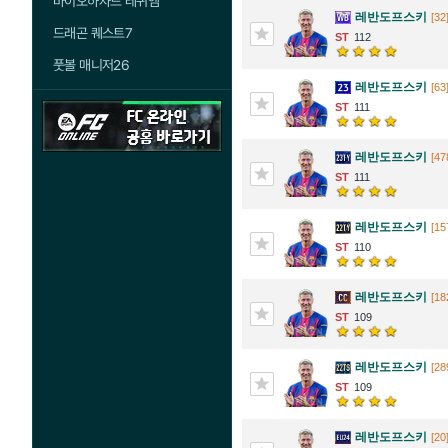
바이오하자드 레퀴엠
레반도프스키
[32
드래곤 퀘스트7
112
풋볼 매니저26
레반도프스키
[63
111
레반도프스키
[47
111
레반도프스키
[15
110
레반도프스키
[18
109
레반도프스키
[28
109
레반도프스키
[20