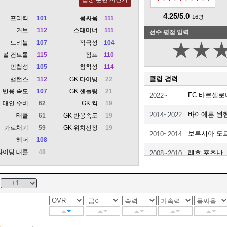
4.25/5.0
16명
프리킥
101
몸싸움
111
커브
112
스태미너
111
선수 평점 입력
드리블
107
적극성
104
★
★
볼 컨트롤
115
점프
110
민첩성
105
침착성
114
클럽 경력
밸런스
112
GK 다이빙
22
반응 속도
107
GK 핸들링
21
FC 바르셀로
2022~
대인 수비
62
GK 킥
19
바이에른 뮌
2014~2022
태클
61
GK 반응속도
19
가로채기
59
GK 위치선정
19
보루시아 도
2010~2014
헤더
108
라이딩 태클
48
레흐 포즈난
2008~2010