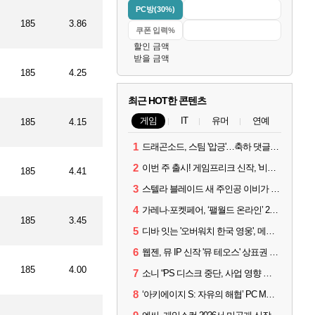
PC방(30%)
185
3.86
할인 금액
받을 금액
185
4.25
최근 HOT한 콘텐츠
게임
IT
유머
연예
185
4.15
1
드래곤소드, 스팀 '압긍'…축하 댓글 달고 게임 코드 받자!
2
이번 주 출시! 게임프리크 신작, '비스트 오브 리인카네이션'
185
4.41
3
스텔라 블레이드 새 주인공 이비가 부릅니다, 'Wanna be in LOVE' 뮤비 공개
4
가레나·포켓페어, ‘팰월드 온라인’ 2026년 출시 예고
185
3.45
5
디바 잇는 '오버워치 한국 영웅', 메카 파일럿 디몬 나온다
6
웹젠, 뮤 IP 신작 '뮤 테오스' 상표권 출원
185
4.00
7
소니 “PS 디스크 중단, 사업 영향 없다”
8
‘아키에이지 S: 자유의 해협’ PC MMORPG로 개발한다