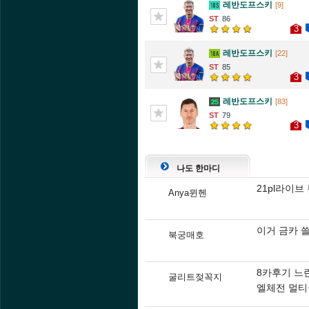
레반도프스키
[9]
86
3
레반도프스키
[22]
85
3
레반도프스키
[83]
79
3
나도 한마디
21pl라이
Anya뮌헨
이거 금카 
북궁매호
8카후기 느
굴리트젖꼭지
엘체전 멀티