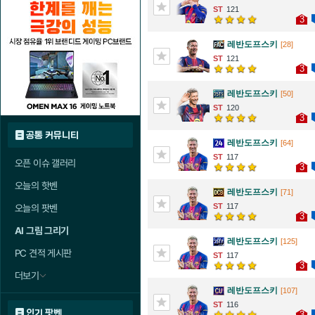
121
3
레반도프스키
[28]
121
3
레반도프스키
[50]
120
3
공통 커뮤니티
레반도프스키
[64]
117
오픈 이슈 갤러리
3
오늘의 핫벤
레반도프스키
[71]
117
오늘의 팟벤
3
AI 그림 그리기
레반도프스키
[125]
PC 견적 게시판
117
3
더보기
레반도프스키
[107]
116
인기 팟벤
3