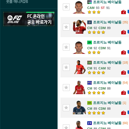
풋볼 매니저26
조르지뇨 베이날둠
93
91
2
조르지뇨 베이날둠
[35]
92
89
3
조르지뇨 베이날둠
92
91
3
조르지뇨 베이날둠
[18]
91
92
3
조르지뇨 베이날둠
[54]
90
88
3
조르지뇨 베이날둠
[1]
89
88
3
조르지뇨 베이날둠
[66]
89
88