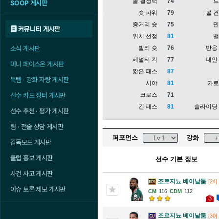
골 결정력
74
SOOP 게시판
슛 파워
79
볼 
중거리 슛
75
커뮤니티 게시판
위치 선정
81
발리 슛
76
반응
소식 게시판
페널티 킥
77
대인
미니 페이스온 게시판
짧은 패스
87
득템 · 강화 자랑 게시판
시야
81
가
크로스
71
선수 카드 장터 게시판
긴 패스
81
슬라이딩
선수 추천 · 평가 게시판
팀 · 전술 상담 게시판
퍼포먼스
강화
감독모드 게시판
클럽 홍보 게시판
선수 기본 정보
사건 사고 게시판
조르지뇨 베이날둠
[24]
이슈 토론 제보 게시판
116
112
3
조르지뇨 베이날둠
[30]