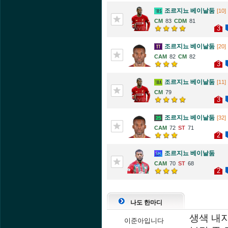
조르지뇨 베이날둠
[10]
83
81
3
조르지뇨 베이날둠
[20]
82
82
3
조르지뇨 베이날둠
[11]
79
3
조르지뇨 베이날둠
[32]
72
71
2
조르지뇨 베이날둠
70
68
2
나도 한마디
생색 내
이준아입니다