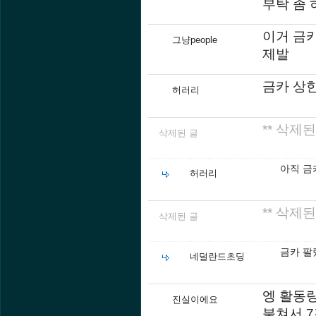
부탁 좀 
이거 금
그냥people
제발
금카 상
허러리
** 삭제된
삭제된 글
아직 금
허러리
** 삭제된
삭제된 글
금카 팔
네덜란드초딩
엥 활동
진실이에요
붙쳐서 7