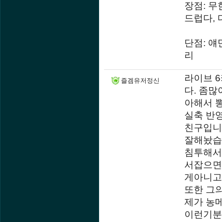
장점: 무
드럽다, 
단점: 얘
리
라이브 
즐겜유저정신
다. 좀
아해서 
실축 반
친구입니
잘해놨습
침투해서
서잡으면 
게아니고
또한 그
제가 농메
이런기분