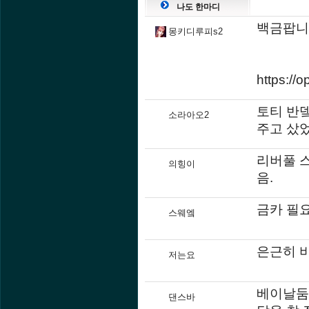
나도 한마디
백금팝니
몽키디루피s2
https://
토티 반뎈
소라아오2
주고 샀
리버풀 스
의힝이
음.
금카 필
스웨엨
은근히 
저는요
베이날둠 
댄스바