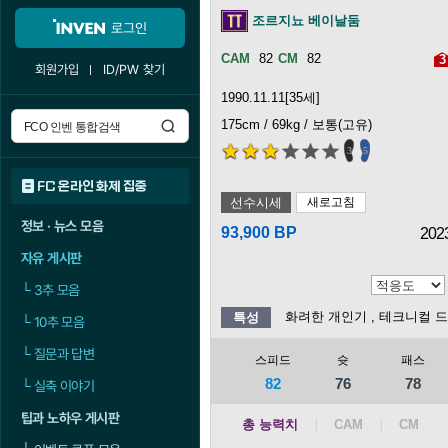
조르지뇨 베이날둠
로그인
82
82
3
회원가입
ID/PW 찾기
1990.11.11[35세]
175cm / 69kg / 보통(고유)
3
5
FC 온라인 화제 집중
선수시세
새로고침
정보 · 뉴스 모음
93,900 BP
202
자유 게시판
└
3추 모음
화려한 개인기
, 테크니컬 
특성
└
10추 모음
└
질문과 답변
스피드
슛
패스
82
76
78
└
실축 이야기
팁과 노하우 게시판
총 능력치