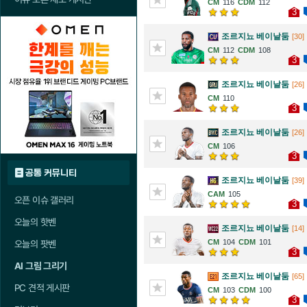
116
112
3
조르지뇨 베이날둠
[30]
112
108
3
조르지뇨 베이날둠
[26]
110
3
조르지뇨 베이날둠
[26]
106
3
공통 커뮤니티
조르지뇨 베이날둠
[39]
105
오픈 이슈 갤러리
3
오늘의 핫벤
조르지뇨 베이날둠
[14]
104
101
오늘의 팟벤
3
AI 그림 그리기
조르지뇨 베이날둠
[65]
PC 견적 게시판
103
100
3