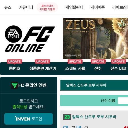
로스트아크
뉴스
커뮤니티
게임캘린더
게이머존
라이브/
기대평 이벤트
등번호
집중훈련 계산기
스쿼드 시뮬
선수
선수 비교
FC 온라인 인벤
알렉스 산드루 로부 시우바
로그인하고
선수 이름
출석보상
받으세요!
알렉스 산드루 로부 시우바
로그인
70
70
3