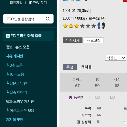
회원가입
ID/PW 찾기
1991.01.26[35세]
180cm / 80kg / 보통(고유)
5
3
FC 온라인 화제 집중
선수시세
새로고침
정보 · 뉴스 모음
자유 게시판
└
3추 모음
유리몸
특성
└
10추 모음
스피드
슛
패스
└
질문과 답변
67
59
68
└
실축 이야기
총 능력치
팁과 노하우 게시판
속력
68
└
이벤트 쿠폰 모음
가속력
66
치지직 팟벤
골 결정력
51