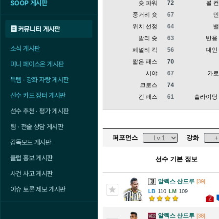
SOOP 게시판
슛 파워
72
볼 
중거리 슛
67
위치 선정
64
커뮤니티 게시판
발리 슛
63
반응
소식 게시판
페널티 킥
56
대인
짧은 패스
70
미니 페이스온 게시판
시야
67
가
득템 · 강화 자랑 게시판
크로스
74
선수 카드 장터 게시판
긴 패스
61
슬라이딩
선수 추천 · 평가 게시판
팀 · 전술 상담 게시판
퍼포먼스
강화
감독모드 게시판
클럽 홍보 게시판
선수 기본 정보
사건 사고 게시판
알렉스 산드루
[39]
이슈 토론 제보 게시판
110
109
2
알렉스 산드루
[38]