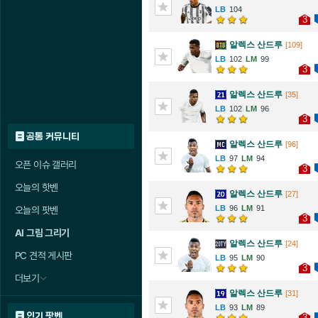
104
3
알렉스 산드루
[109]
102
99
3
알렉스 산드루
[35]
102
96
3
공통 커뮤니티
알렉스 산드루
[96]
97
94
오픈 이슈 갤러리
3
오늘의 핫벤
알렉스 산드루
[27]
96
91
오늘의 팟벤
3
AI 그림 그리기
알렉스 산드루
[24]
PC 견적 게시판
95
90
3
더보기
알렉스 산드루
[31]
93
89
인기 팟벤
3