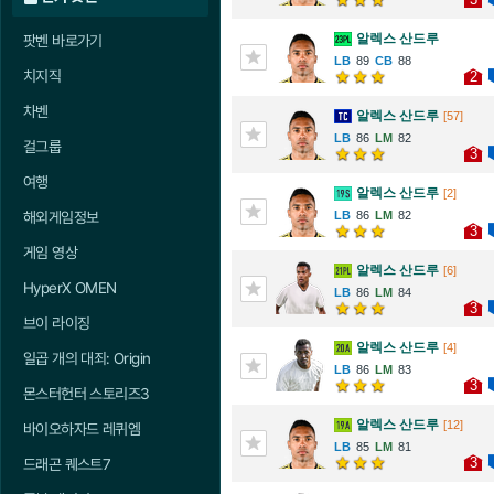
알렉스 산드루
팟벤 바로가기
89
88
치지직
2
차벤
알렉스 산드루
[57]
86
82
걸그룹
3
여행
알렉스 산드루
[2]
해외게임정보
86
82
3
게임 영상
알렉스 산드루
[6]
HyperX OMEN
86
84
3
브이 라이징
알렉스 산드루
[4]
일곱 개의 대죄: Origin
86
83
3
몬스터헌터 스토리즈3
알렉스 산드루
[12]
바이오하자드 레퀴엠
85
81
3
드래곤 퀘스트7