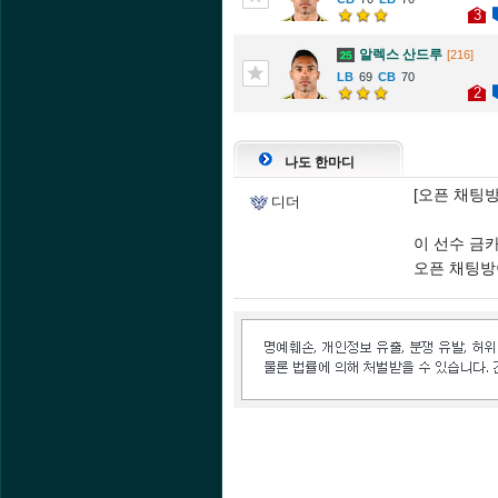
3
알렉스 산드루
[216]
69
70
2
나도 한마디
[오픈 채팅방]: 
디더
이 선수 금
오픈 채팅방