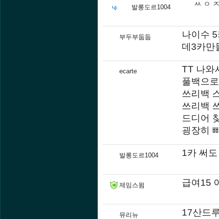
ㅆ ㅇ 
발롱도르1004
나이수 5
부두부둡둡
데3카만들
TT 나와
ecarte
풀백으로
쓰리백 
쓰리백 
드디어 찾
굉장히 
1카 써도
발롱도르1004
급여15
제임스윔
17산드
뮤리뉴