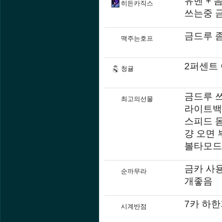
유벤 +
히든카직스
쓰는중 
금드루 
맥주는호프
2퍼센트
청귤
금드루 
최고의선물
라이트백
스피드 
걍 오면 
볼타모드
금카 사
순까무라
개좋음
7카 하
시계반점