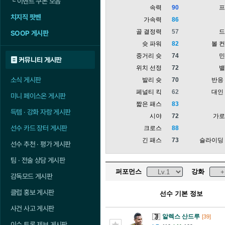
└
이벤트 쿠폰 모음
속력
90
치지직 팟벤
가속력
86
골 결정력
57
SOOP 게시판
슛 파워
82
볼 
중거리 슛
74
커뮤니티 게시판
위치 선정
72
소식 게시판
발리 슛
70
반응
페널티 킥
62
대인
미니 페이스온 게시판
짧은 패스
83
득템 · 강화 자랑 게시판
시야
72
가
선수 카드 장터 게시판
크로스
88
긴 패스
73
슬라이딩
선수 추천 · 평가 게시판
팀 · 전술 상담 게시판
퍼포먼스
강화
감독모드 게시판
클럽 홍보 게시판
선수 기본 정보
사건 사고 게시판
알렉스 산드루
[39]
이슈 토론 제보 게시판