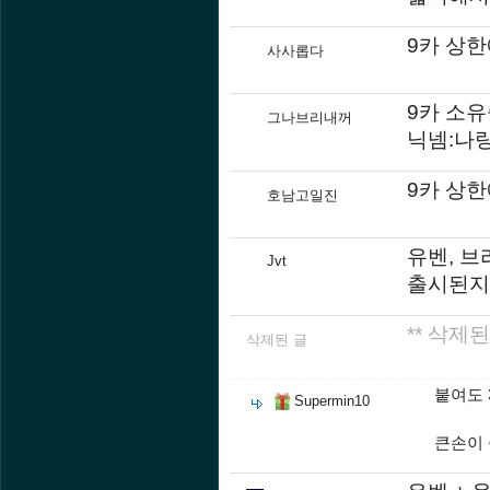
9카 상
사사롭다
9카 소
그나브리내꺼
닉넴:나
9카 상
호남고일진
유벤, 브
Jvt
출시된지
** 삭제된
삭제된 글
붙여도
Supermin10
큰손이