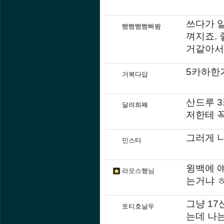
쓰다가 
빰빰빰빰빠봠
껴지죠.
거같아서
5카하한가
거북다답
산드루 
달려희째
저한테 
그러게 나
민스타
윙백에 
라모스행님
는거냐 
그냥 1
토티호날두
는데 나는