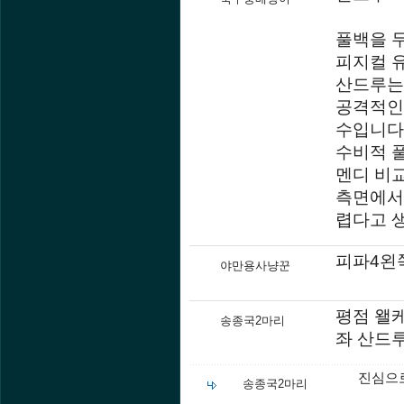
풀백을 
피지컬 
산드루는
공격적인
수입니다
수비적 
멘디 비교
측면에서
렵다고 
피파4왼
야만용사냥꾼
평점 왤케
송종국2마리
좌 산드루
진심으로
송종국2마리