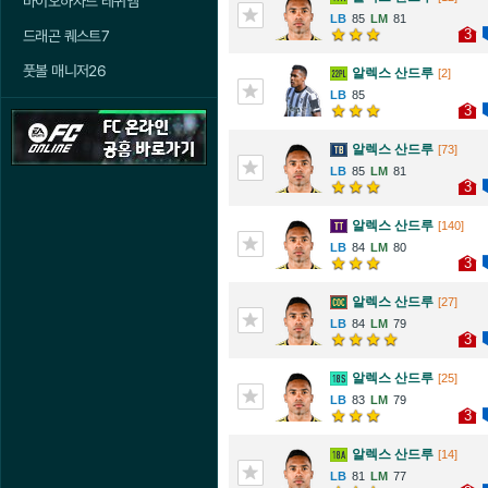
바이오하자드 레퀴엠
85
81
3
드래곤 퀘스트7
풋볼 매니저26
알렉스 산드루
[2]
85
3
알렉스 산드루
[73]
85
81
3
알렉스 산드루
[140]
84
80
3
알렉스 산드루
[27]
84
79
3
알렉스 산드루
[25]
83
79
3
알렉스 산드루
[14]
81
77