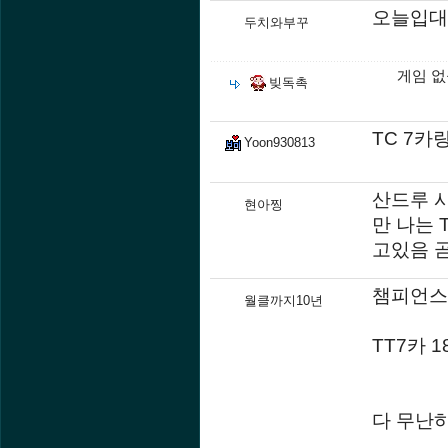
오늘입대
두치와부꾸
게임 
빚독촉
TC 7카
Yoon930813
산드루 
현아찡
만 나는 
고있음 
챔피언스
월클까지10년
TT7카 
다 무난