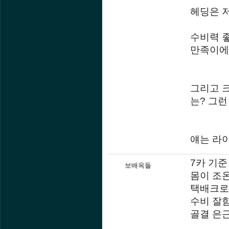
헤딩은 
수비력 
만족이에
그리고 크
는? 그런
얘는 라
7카 기준
보배옥돌
몸이 조
택배크로
수비 잘
골결 은