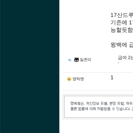
17산드
기존에 
능할듯함
윙백에 
급여 2
일존띠
'
1
영탁멘