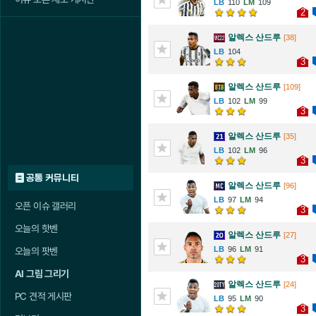
110
109
2
알렉스 산드루
[38]
104
3
알렉스 산드루
[109]
102
99
3
알렉스 산드루
[35]
102
96
3
공통 커뮤니티
알렉스 산드루
[96]
97
94
오픈 이슈 갤러리
3
오늘의 핫벤
알렉스 산드루
[27]
96
91
오늘의 팟벤
3
AI 그림 그리기
알렉스 산드루
[24]
PC 견적 게시판
95
90
3