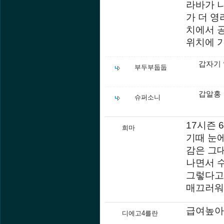
라바가 
가 더 영
치에서 
위치에 
갑자기
부두부둡둡
갑알홍
슈퍼소니
17시즌 
희마
기때 눈
감은 그대
나면서 
그렇다고 
매끄러워
급여높아
디에고4를란