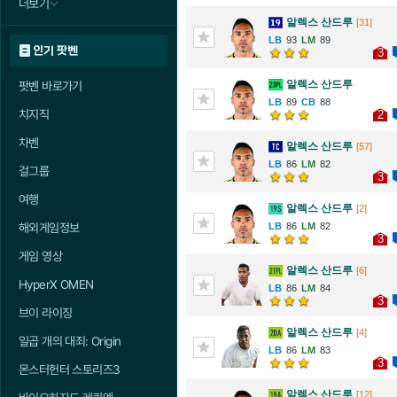
더보기
알렉스 산드루
[31]
93
89
인기 팟벤
3
알렉스 산드루
팟벤 바로가기
89
88
치지직
2
차벤
알렉스 산드루
[57]
86
82
걸그룹
3
여행
알렉스 산드루
[2]
해외게임정보
86
82
3
게임 영상
알렉스 산드루
[6]
HyperX OMEN
86
84
3
브이 라이징
알렉스 산드루
[4]
일곱 개의 대죄: Origin
86
83
3
몬스터헌터 스토리즈3
알렉스 산드루
[12]