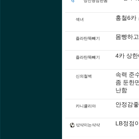
정신병심한놈
홍철6카
섹녀
몸빵하고
즐라탄뚝뺴기
4카 상한
즐라탄뚝뺴기
속력 준
신의철벽
좀 둔한
난함
안정감좋
카니큘리아
LB정점
샧샥이는샥샥