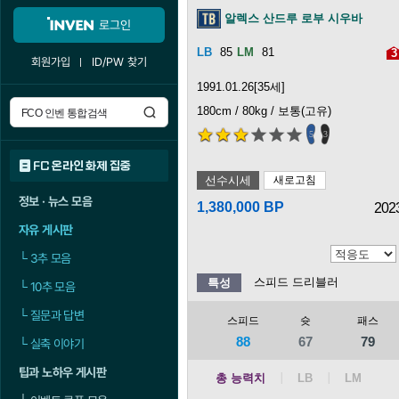
알렉스 산드루 로부 시우바
로그인
85
81
3
회원가입
ID/PW 찾기
1991.01.26[35세]
180cm / 80kg / 보통(고유)
5
3
FC 온라인 화제 집중
선수시세
새로고침
정보 · 뉴스 모음
1,380,000 BP
202
자유 게시판
└
3추 모음
스피드 드리블러
특성
└
10추 모음
└
질문과 답변
스피드
슛
패스
88
67
79
└
실축 이야기
팁과 노하우 게시판
총 능력치