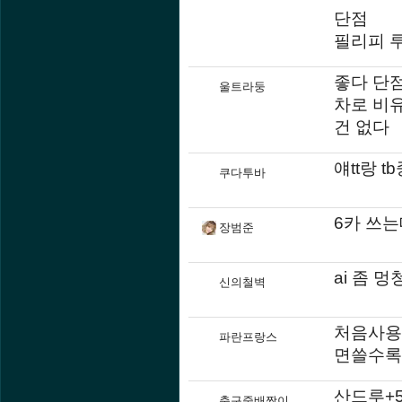
단점
필리피 
좋다 단
울트라둥
차로 비
건 없다
얘tt랑 
쿠다투바
6카 쓰
장범준
ai 좀 멍
신의철벽
처음사용
파란프랑스
면쓸수록
산드루+
축구중배짱이