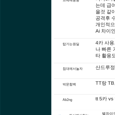
브베배통통
는데 급
을것 같
공격후 수
개인적으
Ai 차이
4카 사용
탑가는원딜
나 빠른
타 활용도
산드루정
침대에서놀자
TT랑 T
박문함백
tt 5카 v
Ab2ng
별차이안