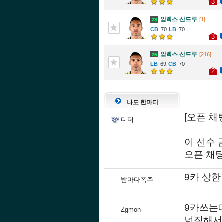
3
알렉스 산드루
[1]
70
70
3
알렉스 산드루
[216]
69
70
2
나도 한마디
[오픈 채팅방
디더
이 선수 
오픈 채
9카 상한
밤마다폭주
9카쓰는
Zgmon
넓직해서