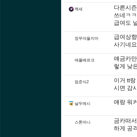
다른시즌
멕세
쓰네ㅋㅋ
급여도 
급여상향
정무야울지마
사기네요
얘금카만
애플베르크
렇게 낮
이거 t
엄준식2
시면 감
얘랑 워커
날두메시
금카떠서
스톤머니
하게 공