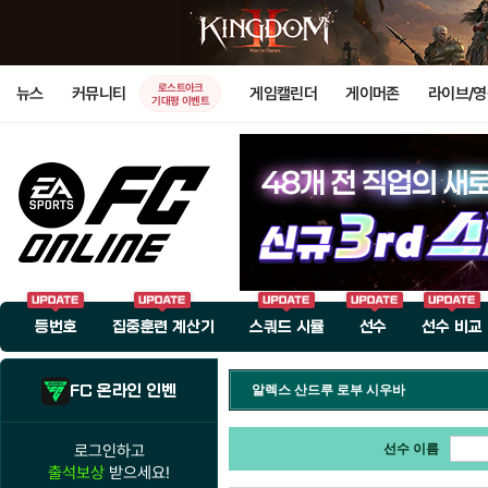
로스트아크
뉴스
커뮤니티
게임캘린더
게이머존
라이브/
기대평 이벤트
등번호
집중훈련 계산기
스쿼드 시뮬
선수
선수 비교
FC 온라인 인벤
알렉스 산드루 로부 시우바
로그인하고
선수 이름
출석보상
받으세요!