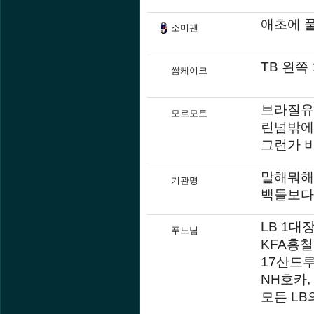
애초에 풀
소미팬
TB 왼쪽 
쌈케이크
브라질유
모르모토
린넘밖에
그런가 
말해뭐해
기관명
백들보다 
LB 1대
푸느님
KFA홍
17산드
NH호카
모든 L