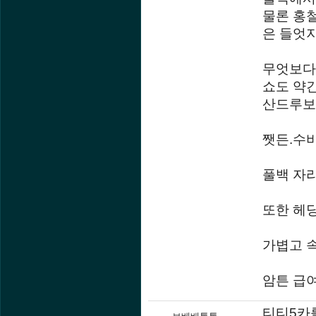
물론 홍
은 들엇
무엇보다
쇼도 약
산드루보단 
쨋든.수
풀백 자
또한 헤딩
가볍고 속
암튼 급
티티5카를