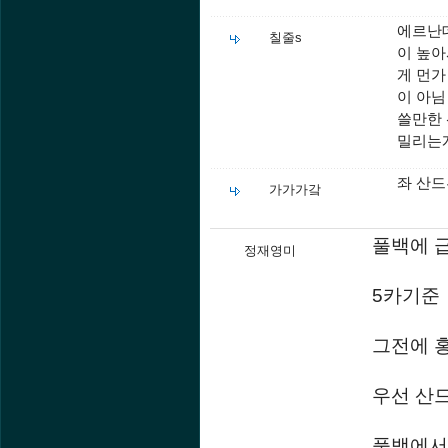
에르난데
칠줄s
이 높아
게 먼가
이 아
쓸만한
밀리는
좌 산드
가가가갘
풀백에 급
정재영미
5카기준
그전에 
우선 산
풀백에서