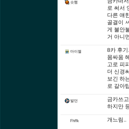
금카떠서 
슷햄
로 써서 
다른 얘
골결이 
게 불안
거 아니
8카 후기
마이젤
몸싸움 헤
고로 피파
더 신경써
보긴 하
로 갈아탑
금카쓰고
발던
하지만 
개느림..
Fhffk