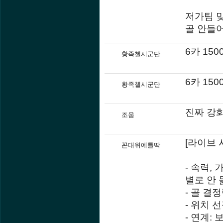
저가팀 
골 안들어
6카 1
황족첼시군단
6카 1
황족첼시군단
진짜 강화
조웁
[라이브 
꼰대위에틀딱
- 속력,
별로 안 
- 골 결
- 위치 선
- 연계: