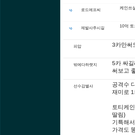
케인쓰실
로드에프씨
10억 
제발사주시길
3카만써
피압
5카 싸길
밖에다하랫지
써보고 
공격수 
선수감별사
재미로 
토티케인
딸림)
기특해서
가격도 