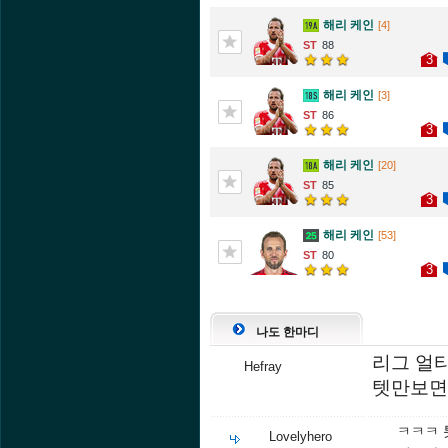
해리 케인
[4]
88
3
해리 케인
[3]
86
3
해리 케인
[20]
85
3
해리 케인
[53]
80
3
나도 한마디
리그 얼
Hefray
텟만보면
ㅋㅋㅋ 
Lovelyhero