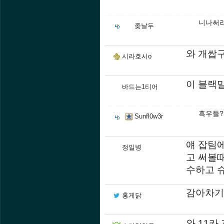
니나써
좆날두
와 개쌉
시라호시o
이 블랙
바드는1티어
흑우들?
Sunfl0w3r
얘 잡팀
정일병
고 써볼때
수하고 슈
감아차기
홍게닭
와 11카