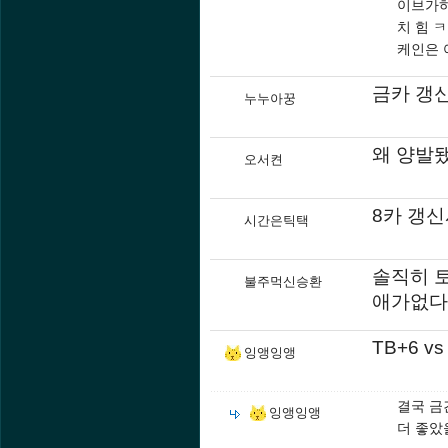
이브가하
치 힘 
케인은 
금카 갱신
누누아꿍
왜 양발
오서켠
8카 갱
시간은틱택
솔직히 
불주먹신승환
애가없다
TB+6 v
잉앵잉앵
결국 금
잉앵잉앵
더 좋았