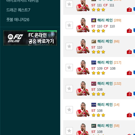
바이오하자드 레퀴엠
111
111
3
드래곤 퀘스트7
풋볼 매니저26
해리 케인
[289]
110
110
3
해리 케인
[66]
110
3
해리 케인
[217]
109
108
3
해리 케인
[132]
108
3
해리 케인
[14]
108
3
해리 케인
[58]
108