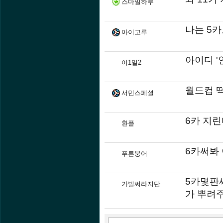
스마일하루
나는 5
아이고루
아이디 
이1일2
월드컵 떡
서민스페셜
6카 지린다
환플
6카써봐
푸른붕어
5카몇판
가발써라지단
가 뿌려