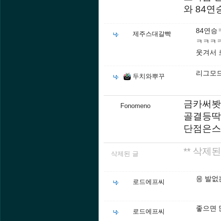
와 84연
84연
제주스대갈빡
ㅋㅋㅋ
웃겨서
리그모드
두치와뿌꾸
금카써봣
Fonomeno
골결등딱
단점은스
** 삭제된
삭제된 글
응 발없
로드에프씨
좋으면 
로드에프씨