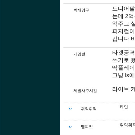
드디어팔렸
박재영구
는데 2억
억주고 
피지컬이
갑니다 
타겟공격
게임별
쓰기로 
딱플레이
그냥 ls
라이브 케
제발사주시길
케인
휘익휘적
휘익휘적
땜찌뽀