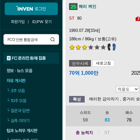
해리 케인
로그인
80
3
회원가입
ID/PW 찾기
1993.07.28[33세]
188cm / 86kg / 보통(고유)
4
5
FC 온라인 화제 집중
선수시세
새로고침
정보 · 뉴스 모음
70억 1,000만
202
자유 게시판
└
3추 모음
예리한 감아차기
, 중거리 
특성
└
10추 모음
└
질문과 답변
스피드
슛
패스
59
83
76
└
실축 이야기
팁과 노하우 게시판
총 능력치