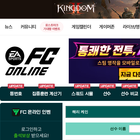
로스트아크
뉴스
커뮤니티
게임캘린더
게이머존
라이브/
기대평 이벤트
등번호
집중훈련 계산기
스쿼드 시뮬
선수
선수 비교
FC 온라인 인벤
해리 케인
로그인하고
선수 이름
출석보상
받으세요!