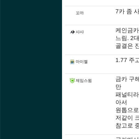
7카 좀 
꼬까
케인금카
샤샤
느림. 
골결은 
1.77 
마이젤
금카 구
제임스윔
만
패널티라
아서
원톱으로
저같이 
참고로 