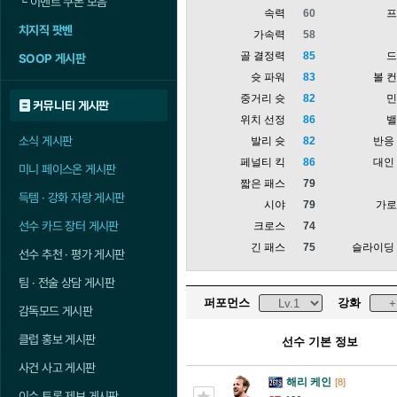
└
이벤트 쿠폰 모음
속력
60
치지직 팟벤
가속력
58
골 결정력
85
SOOP 게시판
슛 파워
83
볼 
중거리 슛
82
커뮤니티 게시판
위치 선정
86
소식 게시판
발리 슛
82
반응
페널티 킥
86
대인
미니 페이스온 게시판
짧은 패스
79
득템 · 강화 자랑 게시판
시야
79
가
선수 카드 장터 게시판
크로스
74
긴 패스
75
슬라이딩
선수 추천 · 평가 게시판
팀 · 전술 상담 게시판
퍼포먼스
강화
감독모드 게시판
클럽 홍보 게시판
선수 기본 정보
사건 사고 게시판
해리 케인
[8]
이슈 토론 제보 게시판