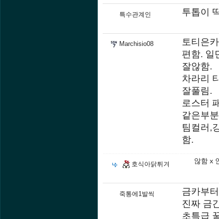
투톱이 
특수관계인
토티은카
Marchisio08
편함. 일
잘않함.
차라리 
잘풀림.
로스터 
같은부분
팀컬러,
함.
않함 x 
호식아닭튀겨
금카부터
죽통에1발씩
진짜 금
초특급 