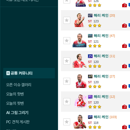
126
3
해리 케인
[20]
123
3
해리 케인
[47]
121
3
해리 케인
[11]
120
3
공통 커뮤니티
해리 케인
[27]
120
오픈 이슈 갤러리
3
오늘의 핫벤
해리 케인
[12]
120
오늘의 팟벤
3
AI 그림 그리기
해리 케인
[103]
PC 견적 게시판
118
3