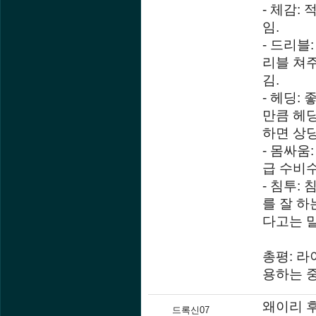
- 체감:
임.
- 드리블
리블 쳐주
김.
- 헤딩:
만큼 헤딩
하면 상당
- 몸싸움
급 수비
- 침투:
를 잘 하
다고는 말
총평: 라
용하는 중
왜이리 
드록신07