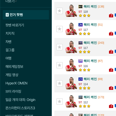
더보기
해리 케인
[138]
118
인기 팟벤
3
해리 케인
팟벤 바로가기
[51]
117
치지직
3
차벤
해리 케인
[243]
117
걸그룹
3
여행
해리 케인
[87]
해외게임정보
116
3
게임 영상
해리 케인
[69]
HyperX OMEN
114
3
브이 라이징
해리 케인
[173]
일곱 개의 대죄: Origin
112
3
몬스터헌터 스토리즈3
해리 케인
[120]