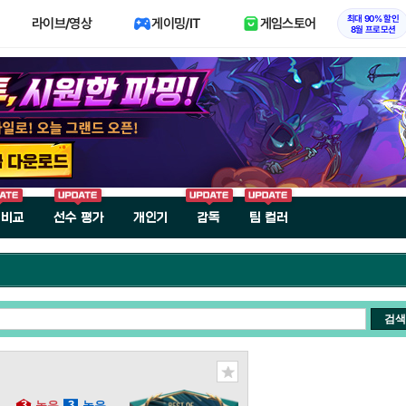
최대 90% 할인
라이브/영상
게이밍/IT
게임스토어
8월 프로모션
 비교
선수 평가
개인기
감독
팀 컬러
검색
3
높음
3
높음