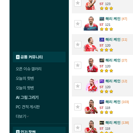
123
해리 케인
[47]
121
해리 케인
[11]
120
공통 커뮤니티
해리 케인
[27]
120
오픈 이슈 갤러리
오늘의 핫벤
해리 케인
[12]
120
오늘의 팟벤
AI 그림 그리기
해리 케인
[103]
PC 견적 게시판
118
더보기
해리 케인
[138]
118
인기 팟벤