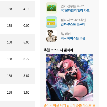
인기 선수는 누구?
188
4.16
FC 온라인 데일리 차트
필요 재료 OVR 확인
강화 부스트 도우미
188
0.00
By 테커
미니 페이스온 모음
188
5.00
추천 코스프레 갤러리
188
3.79
188
3.87
188
3.50
승리의 여신: 니케 팀스파클-륨 마스트: 로