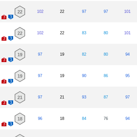
22
102
22
97
97
101
3
3
22
102
22
83
80
101
3
3
19
97
19
82
80
94
3
3
19
97
19
90
86
95
3
3
21
97
21
93
87
97
3
3
18
96
18
84
76
94
3
3