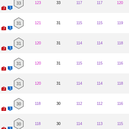
33
123
33
117
117
120
3
3
31
121
31
115
115
119
3
3
31
120
31
114
114
118
3
3
31
120
31
115
115
116
3
3
31
120
31
114
114
118
3
3
30
118
30
112
112
116
3
3
30
118
30
114
113
115
3
3