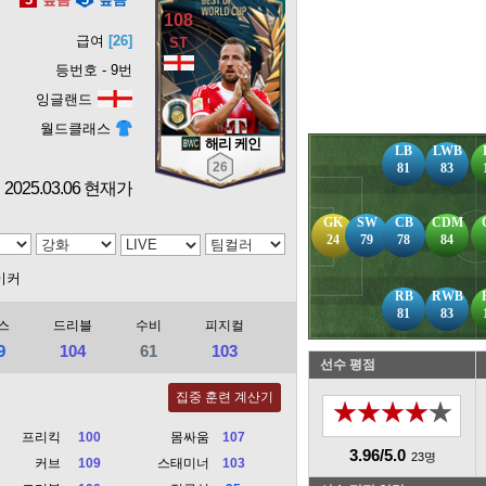
108
급여
[26]
등번호 - 9번
잉글랜드
월드클래스
해리 케인
LB
LWB
26
81
83
2025.03.06 현재가
GK
SW
CB
CDM
24
79
78
84
이커
RB
RWB
81
83
스
드리블
수비
피지컬
9
104
61
103
선수 평점
집중 훈련 계산기
★★★★★
프리킥
100
몸싸움
107
3.96/5.0
23명
커브
109
스태미너
103