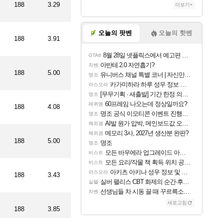
188
3.29
더보기+
오늘의 팟벤
오늘의 핫벤
188
3.91
8월 28일 넷플릭스에서 예고편 공개 예정
GTA6
아반테 2.0 자연흡기?
차벤
188
5.00
유니버스 채널 특별 코너 | 자신만의 스타일
명조
카가미하라 하루 성우 정보 및 주요 필모
아스오라
[무무기획 · 새출발] 기간 한정 의뢰 이벤트
명조
60프레임 나오는데 정상일까요?
레퀴엠
188
4.08
명조 공식 이모티콘 이벤트 진행해봤습니다! 참여부터 추첨까지????
명조
AI발 원가 압박, 메인보드값 오르나
해외겜
메모리 3사, 2027년 생산분 완판?
해외겜
188
5.00
명조
명조
모든 바우에라 업그레이드 아이템 획득 위치 공략 (89개)
비스트
모든 요리/작물 책 획득 위치 공략 (36개) - 미식가 도전과제
비스트
아키츠 아키나 성우 정보 및 주요 필모
아스오라
188
3.43
실버 팰리스 CBT 화제의 순간·후기 모음
실팰
선생님들 차 시동 끌 때 꾸르륵소리나는데
차벤
새로고침
188
3.85