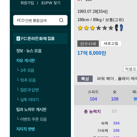
회원가입
ID/PW 찾기
1993.07.28[33세]
188cm / 89kg / 보통(고유)
5
5
FC 온라인 화제 집중
선수시세
새로고침
정보 · 뉴스 모음
17억 8,000만
자유 게시판
└
3추 모음
파워 헤더
, 플레이 메
특성
└
10추 모음
└
질문과 답변
스피드
슛
패
104
109
9
└
실축 이야기
팁과 노하우 게시판
총 능력치
└
이벤트 쿠폰 모음
속력
104
치지직 팟벤
가속력
106