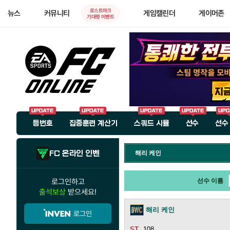
로스트아크
뉴스
커뮤니티
게임캘린더
게이머존
기대평 이벤트
등번호
집중훈련 계산기
스쿼드 시뮬
선수
선수
FC 온라인 인벤
해리 케인
로그인하고
선수 이름
출석보상
받으세요!
해리 케인
로그인
108