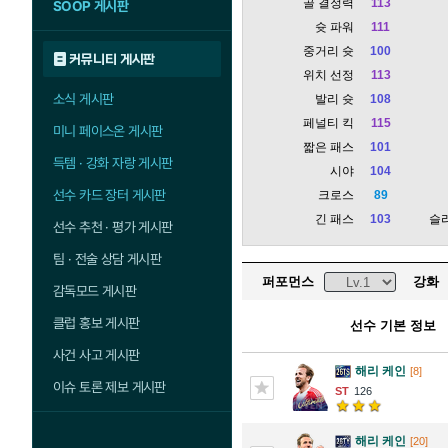
골 결정력
113
SOOP 게시판
슛 파워
111
중거리 슛
100
커뮤니티 게시판
위치 선정
113
소식 게시판
발리 슛
108
페널티 킥
115
미니 페이스온 게시판
짧은 패스
101
득템 · 강화 자랑 게시판
시야
104
선수 카드 장터 게시판
크로스
89
긴 패스
103
슬
선수 추천 · 평가 게시판
팀 · 전술 상담 게시판
퍼포먼스
강화
감독모드 게시판
클럽 홍보 게시판
선수 기본 정보
사건 사고 게시판
해리 케인
[8]
이슈 토론 제보 게시판
126
해리 케인
[20]