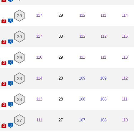
29
117
29
112
111
114
3
3
30
117
30
112
112
115
3
3
29
116
29
111
111
113
3
3
28
114
28
109
109
112
3
3
28
112
28
108
108
111
3
3
27
111
27
107
108
110
3
3