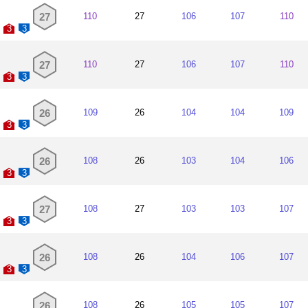
27
110
27
106
107
110
3
3
27
110
27
106
107
110
3
3
26
109
26
104
104
109
3
3
26
108
26
103
104
106
3
3
27
108
27
103
103
107
3
3
26
108
26
104
106
107
3
3
26
108
26
105
105
107