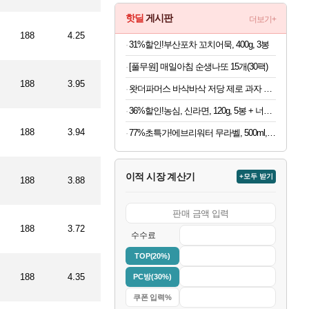
핫딜
게시판
더보기+
188
4.25
31%할인!부산포차 꼬치어묵, 400g, 3봉
[풀무원] 매일아침 순생나또 15개(30팩)
188
3.95
왓더파머스 바삭바삭 저당 제로 과자 11종 모음
36%할인!농심, 신라면, 120g, 5봉 + 너구리, 120g, 5봉 + 짜파게티, 140g, 5봉 + 오징어짬뽕, 124g, 5봉
188
3.94
77%초특가!에브리워터 무라벨, 500ml, 40개
이적 시장 계산기
+모두 받기
188
3.88
188
3.72
수수료
TOP(20%)
188
4.35
PC방(30%)