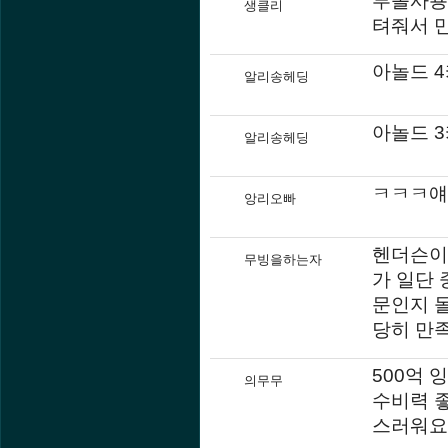
생클리
텨줘서 
아놀드 
알리송헤딩
아놀드 3
알리송헤딩
ㅋㅋㅋ얘
앙리오빠
헨더슨이
무빙을하는자
가 일단
문인지 
당히 만
500억 
의무무
수비력 
스러워요