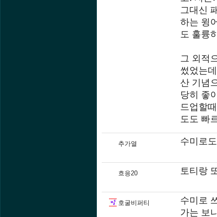
그대신 패
하는 윙
도 훌륭
그 외적으
썼었는데
산 기념
당히 좋
드업할때
도도 빠르
수미로도
추가열
토티랑 
흐응20
수미로 쓰
호굴비퍼티
가는 보