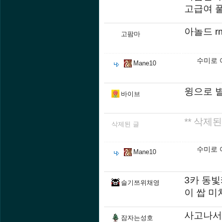
고급여 
아놀드 
고팜마
수미로 
Mane10
윙으로 
바이브
** 삭제된
삭제된 글
수미로 
Mane10
3카 동빛
슬기쯔위채영
이 쌉 미
사고나서
잠자는성호