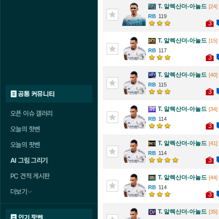
T. 알렉산더-아놀드
[24]
119
3
T. 알렉산더-아놀드
[15]
117
3
T. 알렉산더-아놀드
[40]
115
3
공통 커뮤니티
T. 알렉산더-아놀드
[34]
오픈 이슈 갤러리
114
3
오늘의 핫벤
T. 알렉산더-아놀드
[41]
오늘의 팟벤
114
3
AI 그림 그리기
PC 견적 게시판
T. 알렉산더-아놀드
[44]
114
더보기
3
T. 알렉산더-아놀드
[35]
인기 팟벤