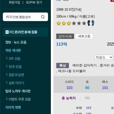
회원가입
ID/PW 찾기
1998.10.07[27세]
180cm / 69kg / 마름(고유)
4
5
FC 온라인 화제 집중
선수시세
새로고침
정보 · 뉴스 모음
113억
202
자유 게시판
└
3추 모음
예리한 감아차기
, 중거리 
특성
└
10추 모음
, 테크니컬 드리블러
└
질문과 답변
스피드
슛
패스
└
실축 이야기
103
80
101
팁과 노하우 게시판
총 능력치
└
이벤트 쿠폰 모음
치지직 팟벤
속력
103
가속력
105