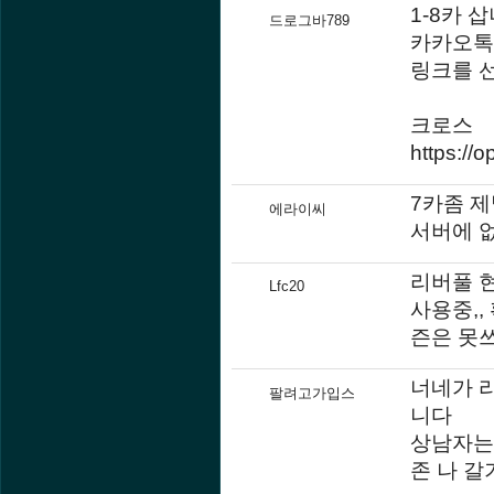
1-8카 
드로그바789
카카오톡
링크를 
크로스
https://
7카좀 
에라이씨
서버에 
리버풀 
Lfc20
사용중,,
즌은 못
너네가 
팔려고가입스
니다
상남자는
존 나 