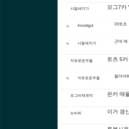
모그7카 
시발새끼가
20토츠
Arnoldgot
근데 얘
시발새끼가
토츠 5
자유로운우돌
팔아야해
자유로운우돌
은카 매
포그바재계약
이거 갱
뉴비씨
투볼사용