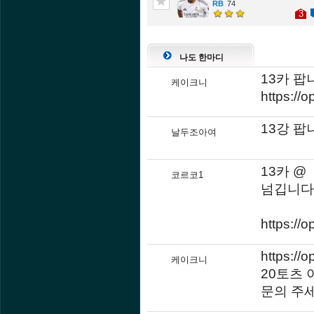
74
3
나도 한마디
13카 팝
케이크니
https://
13강 팝
날두조아여
13카 @
코르코1
넘깁니다
https://
https://
케이크니
20토츠 
문의 주