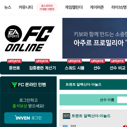
로스트아크
뉴스
커뮤니티
게임캘린더
게이머존
라이브/
기대평 이벤트
등번호
집중훈련 계산기
스쿼드 시뮬
선수
선수 비교
FC 온라인 인벤
트렌트 알렉산더-아놀드
로그인하고
선수 이름
출석보상
받으세요!
트렌트 알렉산더-아놀드
로그인
101
3