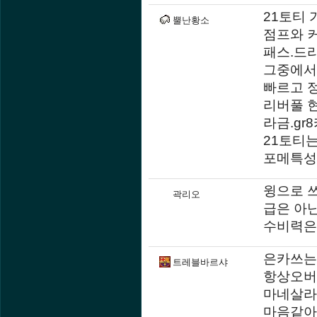
21토티
뿔난황소
점프와 
패스.드리
그중에서
빠르고 
리버풀 
라금.gr
21토티는
포메특성
윙으로 
곽리오
급은 아
수비력은
은카쓰는
트레블바르샤
항상오버
마네살라
마음같아