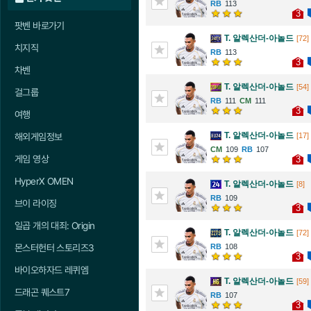
113
3
팟벤 바로가기
T. 알렉산더-아놀드
[72]
치지직
113
3
차벤
T. 알렉산더-아놀드
[54]
걸그룹
111
111
3
여행
T. 알렉산더-아놀드
[17]
해외게임정보
109
107
게임 영상
3
HyperX OMEN
T. 알렉산더-아놀드
[8]
109
브이 라이징
3
일곱 개의 대죄: Origin
T. 알렉산더-아놀드
[72]
108
몬스터헌터 스토리즈3
3
바이오하자드 레퀴엠
T. 알렉산더-아놀드
[59]
드래곤 퀘스트7
107
3