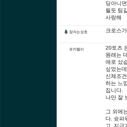
딩아니면
될듯 팀
사랑해
크로스가
잠자는성호
20토츠
로카텔리
원래는 
애로 샀
싶었는데 
신체조건
하는 느
집니다.
나만 잘 
그 외에는
다. 슛
고. 지