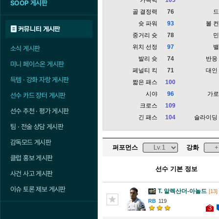
SOOP 게시판
골 결정력
76
슛 파워
93
볼 
커뮤니티 게시판
중거리 슛
78
위치 선정
97
소식 게시판
발리 슛
74
반응
미니 페이스온 게시판
페널티 킥
71
대인
득템 · 강화 자랑 게시판
짧은 패스
100
시야
96
가
선수 카드 장터 게시판
크로스
109
선수 추천 · 평가 게시판
긴 패스
104
슬라이딩
팀 · 전술 상담 게시판
감독모드 게시판
퍼포먼스
강화
클럽 홍보 게시판
선수 기본 정보
사건 사고 게시판
이슈 토론 제보 게시판
T. 알렉산더-아놀드
[13]
119
3