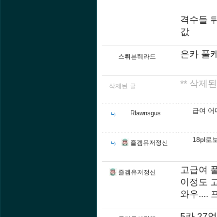
격수들 
값
은카 풀
스튀븐쮀라드
** 삭제된
삭제된 글
급여 어
Rlawnsgus
18pl
즐겜유저정신
고급여 
즐겜유저정신
이정도 
와우....
5카 27