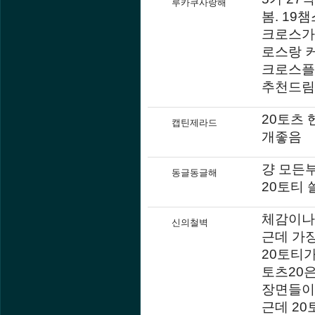
루카쿠사랑해
봄. 1
크로스가
로스랑 
크로스플
추천드림.
20토츠
캡틴제라드
개좋음
걍 모든
동글동글해
20토티 
체감이나
신의철벽
근데 가
20토티
토츠20
장면들이
근데 2