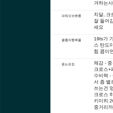
겨하는사
치달, 크
파워오브뾰롱
잘 들어감
세요
19ts
클롭의행복풀
스 탄도
힘 콥이
체감 - 중
돋는포킹
크로스+패
수비력 -
서 좀 별
쓰는건 
크로스 하
키미히 2
중거리까