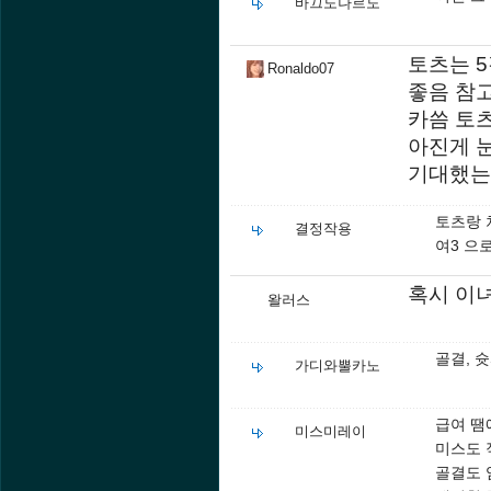
바끄도나르도
토츠는 5
Ronaldo07
좋음 참
카씀 토
아진게 
기대했는
토츠랑 
결정작용
여3 으
혹시 이
왈러스
골결, 
가디와뿔카노
급여 땜
미스미레이
미스도 
골결도 