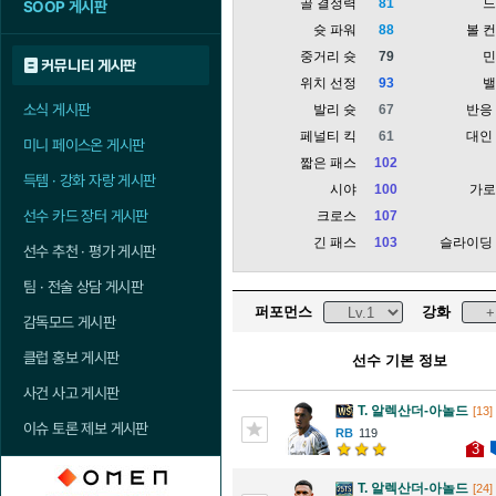
골 결정력
81
SOOP 게시판
슛 파워
88
볼 
중거리 슛
79
커뮤니티 게시판
위치 선정
93
소식 게시판
발리 슛
67
반응
페널티 킥
61
대인
미니 페이스온 게시판
짧은 패스
102
득템 · 강화 자랑 게시판
시야
100
가
선수 카드 장터 게시판
크로스
107
긴 패스
103
슬라이딩
선수 추천 · 평가 게시판
팀 · 전술 상담 게시판
퍼포먼스
강화
감독모드 게시판
클럽 홍보 게시판
선수 기본 정보
사건 사고 게시판
T. 알렉산더-아놀드
[13]
이슈 토론 제보 게시판
119
3
T. 알렉산더-아놀드
[24]