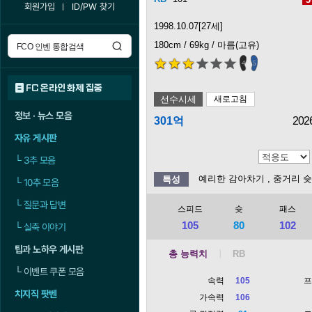
회원가입
ID/PW 찾기
1998.10.07[27세]
180cm / 69kg / 마름(고유)
4
5
FC 온라인 화제 집중
선수시세
새로고침
정보 · 뉴스 모음
301억
202
자유 게시판
└
3추 모음
예리한 감아차기
, 중거리 
특성
└
10추 모음
└
질문과 답변
스피드
슛
패스
105
80
102
└
실축 이야기
팁과 노하우 게시판
총 능력치
└
이벤트 쿠폰 모음
속력
105
치지직 팟벤
가속력
106