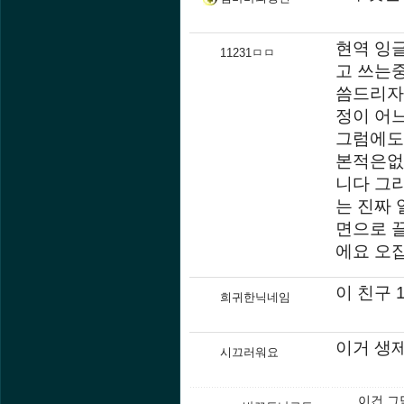
현역 잉
11231ㅁㅁ
고 쓰는
씀드리자
정이 어
그럼에도
본적은없
니다 그
는 진짜
면으로 
에요 오
이 친구 
희귀한닉네임
이거 생제
시끄러워요
이건 그