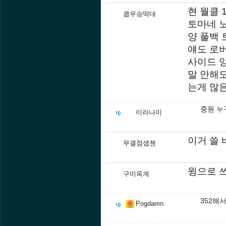
현 월클 
콥우승딱대
토마네 
양 풀백
얘도 로
사이드 
말 안해
는게 많
중원 누
이라나미
이거 쓸 
무결점솁첸
윙으로 
구미옥계
352해
Pogdamn