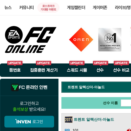
로스트아크
뉴스
커뮤니티
게임캘린더
게이머존
라이브/
기대평 이벤트
등번호
집중훈련 계산기
스쿼드 시뮬
선수
선수 비교
FC 온라인 인벤
트렌트 알렉산더-아놀드
로그인하고
선수 이름
출석보상
받으세요!
트렌트 알렉산더-아놀드
로그인
101
3