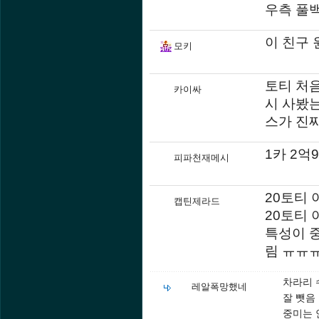
우측 풀백
이 친구 
모키
토티 처
카이싸
시 사봤는
스가 진짜
1카 2억
피파천재메시
20토티 
캡틴제라드
20토티
특성이 중
림 ㅠㅠ
차라리 
레알폭망했네
잘 뺏음
중미는 