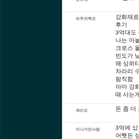
강화재료
파주의백조
후기
3억대도
나는 아
크로스 
빈도가 
왜 상위
차라리 
람직함
아마 강
때 사는
돈 좀 더
곽리오
3억에 샀
지나거던사람
어쨋든 