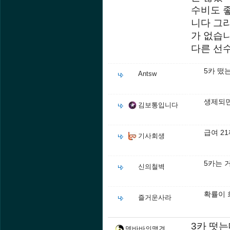
수비도 좋
니다 그
가 없습
다른 선
5카 떴
Antsw
생제되면
김보통입니다
급여 21
기사회생
5카는 
신의철벽
확률이 
즐거운사라
3카 떳
뎀바바의맹견