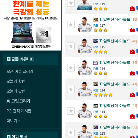
119
3
T. 알렉산더-아놀드
[15]
117
3
T. 알렉산더-아놀드
[40]
115
3
공통 커뮤니티
T. 알렉산더-아놀드
[34]
114
오픈 이슈 갤러리
3
오늘의 핫벤
T. 알렉산더-아놀드
[41]
114
오늘의 팟벤
3
AI 그림 그리기
T. 알렉산더-아놀드
[44]
PC 견적 게시판
114
3
더보기
T. 알렉산더-아놀드
[35]
113
인기 팟벤
3