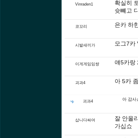
확실히 
Vinraden1
슛뺴고 
은카 하
코꼬리
모그7카 
시발새끼가
얘5카랑 
이게게임임썅
아 5카 
괴과4
아 감사
괴과4
잘 안올
삽니다싸여
가십쇼