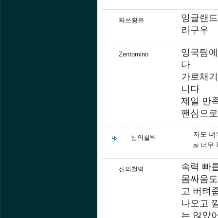
잉글랜드
짜쓰황유
라구우
잉국팀에
Zentomino
다
가로채기
니다
제일 만
팬심으로
저도 너
신의철벽
ai 너
속력 빠
신의철벽
몸싸움도
고 버텨
나오고 
는 않았