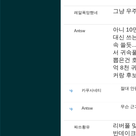
그냥 우
레알폭망했네
아니 10
Antsw
대신 쓰는
속 쓸듯
서 귀속풀
뽑은건 호
억 8천 
커랑 후보
절대 안
카푸사네티
무슨 근
Antsw
리버풀 
짜쓰황유
반데이크