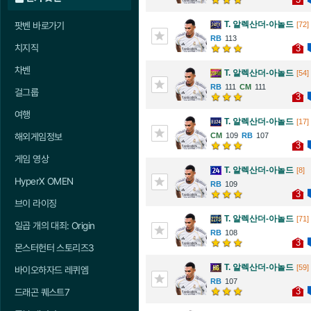
T. 알렉산더-아놀드
팟벤 바로가기
[72]
113
치지직
3
차벤
T. 알렉산더-아놀드
[54]
111
111
걸그룹
3
여행
T. 알렉산더-아놀드
[17]
해외게임정보
109
107
3
게임 영상
T. 알렉산더-아놀드
[8]
HyperX OMEN
109
3
브이 라이징
T. 알렉산더-아놀드
[71]
일곱 개의 대죄: Origin
108
3
몬스터헌터 스토리즈3
T. 알렉산더-아놀드
[59]
바이오하자드 레퀴엠
107
3
드래곤 퀘스트7