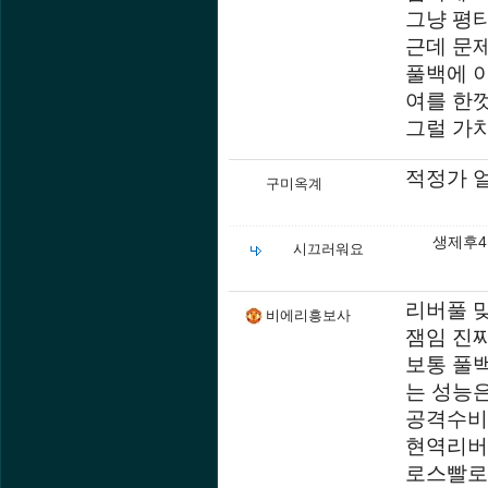
그냥 평타
근데 문
풀백에 
여를 한껏
그럴 가
적정가 
구미옥계
생제후
시끄러워요
리버풀 
비에리흥보사
잼임 진
보통 풀
는 성능
공격수비
현역리버
로스빨로