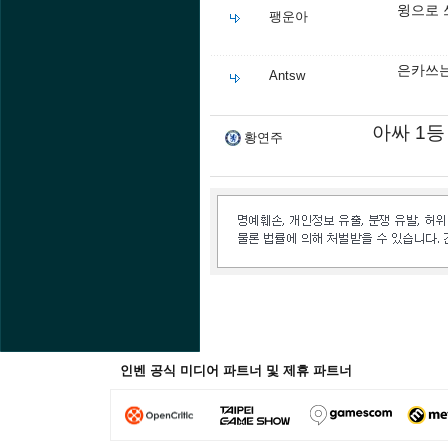
윙으로 
팽운아
은카쓰는
Antsw
아싸 1등 
황연주
인벤 공식 미디어 파트너 및 제휴 파트너