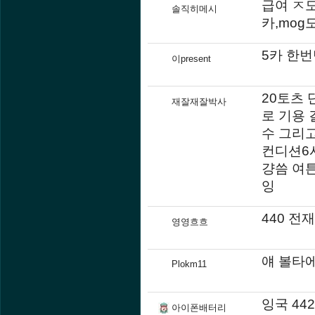
급여 ㅈ
솔직히메시
카,mog
5카 한번
이present
20토츠
재잘재잘박사
로 기용 
수 그리고
컨디션6
걍씀 여
잉
440 전
영영흐흐
얘 볼타
Plokm11
잉국 44
아이폰배터리