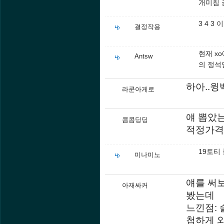
개미침 
3 4 3
결정작용
현재 x
Antsw
의 정석임
하아..
라쿤아게로
얘 뽑았
콤콤딩딩
적정가격
19토티
미나미노
얘를 써보
아재싸커
봤는데
느낀점: 
첩하게 