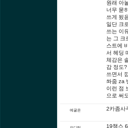
원래 아
너무 묻
쓰게 됬
일단 크
쓰는 이
는 그 
스트에 
서 헤딩 
체감은 
감 정도?
쓰면서 
쏴줌 z
이런 점 
으로 써
2카좀사주
에굴온
19챔스 
오디틱