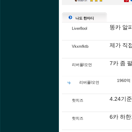
나도 한마디
똥카 알파
Liver8ool
제가 직
Vkxmfktb
7카 좀 
리버풀l오언
1960
리버풀l오언
4.24기
핫치즈
6카 하
핫치즈