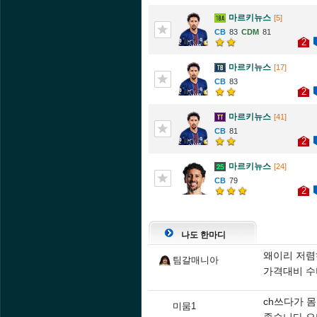
마르키뉴스
[5]
83
81
2
마르키뉴스
[17]
83
2
마르키뉴스
[41]
81
2
마르키뉴스
[24]
79
2
나도 한마디
왜이리 저렴
팀갈매니아
가격대비 수
ch쓰다가 몸
미뭄1