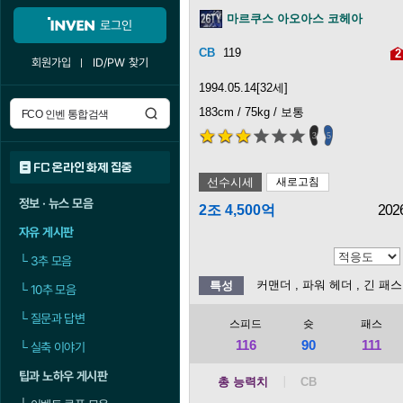
마르쿠스 아오아스 코헤아
로그인
119
2
회원가입
ID/PW 찾기
1994.05.14[32세]
183cm / 75kg / 보통
3
5
FC 온라인 화제 집중
선수시세
새로고침
정보 · 뉴스 모음
2조 4,500억
202
자유 게시판
└
3추 모음
커맨더
, 파워 헤더
, 긴 패
특성
└
10추 모음
└
질문과 답변
스피드
슛
패스
116
90
111
└
실축 이야기
팁과 노하우 게시판
총 능력치