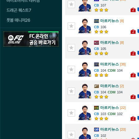
바이오하자드 레퀴엠
107
2
드래곤 퀘스트7
풋볼 매니저26
마르키뉴스
[8]
106
2
마르키뉴스
[8]
105
2
마르키뉴스
[38]
104
104
2
마르키뉴스
[2]
104
104
2
마르키뉴스
[22]
103
102
2
마르키뉴스
[20]
102