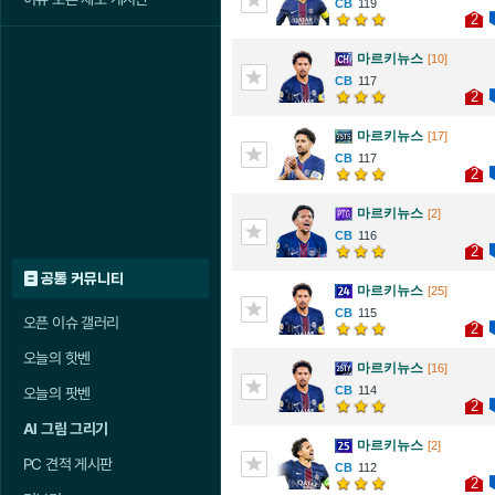
119
2
마르키뉴스
[10]
117
2
마르키뉴스
[17]
117
2
마르키뉴스
[2]
116
2
공통 커뮤니티
마르키뉴스
[25]
115
오픈 이슈 갤러리
2
오늘의 핫벤
마르키뉴스
[16]
114
오늘의 팟벤
2
AI 그림 그리기
마르키뉴스
[2]
PC 견적 게시판
112
2