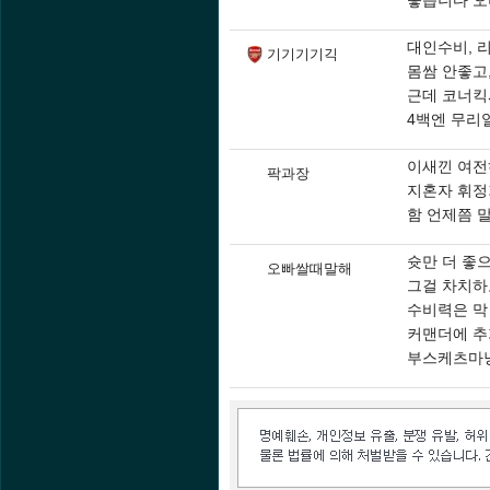
좋습니다 오
대인수비, 
기기기기긱
몸쌈 안좋고
근데 코너킥
4백엔 무리일
이새낀 여전
팍과장
지혼자 휘정
함 언제쯤 
슛만 더 좋
오빠쌀때말해
그걸 차치하
수비력은 막
커맨더에 추
부스케츠마냥