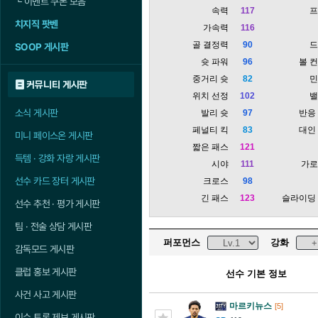
└
이벤트 쿠폰 모음
속력
117
치지직 팟벤
가속력
116
골 결정력
90
SOOP 게시판
슛 파워
96
볼 
중거리 슛
82
커뮤니티 게시판
위치 선정
102
소식 게시판
발리 슛
97
반응
페널티 킥
83
대인
미니 페이스온 게시판
짧은 패스
121
득템 · 강화 자랑 게시판
시야
111
가
선수 카드 장터 게시판
크로스
98
긴 패스
123
슬라이딩
선수 추천 · 평가 게시판
팀 · 전술 상담 게시판
퍼포먼스
강화
감독모드 게시판
클럽 홍보 게시판
선수 기본 정보
사건 사고 게시판
마르키뉴스
[5]
이슈 토론 제보 게시판