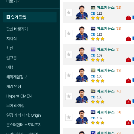
더보기
마르키뉴스
[32]
112
인기 팟벤
2
마르키뉴스
팟벤 바로가기
[29]
112
치지직
2
차벤
마르키뉴스
[2]
109
걸그룹
2
여행
마르키뉴스
[19]
해외게임정보
108
2
게임 영상
마르키뉴스
[46]
HyperX OMEN
108
2
브이 라이징
마르키뉴스
[61]
일곱 개의 대죄: Origin
107
2
몬스터헌터 스토리즈3
마르키뉴스
[22]