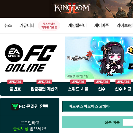
로스트아크
뉴스
커뮤니티
게임캘린더
게이머존
라이브/
기대평 이벤트
등번호
집중훈련 계산기
스쿼드 시뮬
선수
선수 비교
FC 온라인 인벤
마르쿠스 아오아스 코헤아
로그인하고
선수 이름
출석보상
받으세요!