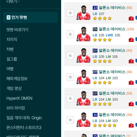
더보기
알폰소 데이비스
[60]
107
인기 팟벤
3
알폰소 데이비스
팟벤 바로가기
[106]
105
105
치지직
3
차벤
알폰소 데이비스
[42]
105
105
걸그룹
3
여행
알폰소 데이비스
[46]
해외게임정보
104
103
3
게임 영상
알폰소 데이비스
[56]
HyperX OMEN
104
103
3
브이 라이징
알폰소 데이비스
[46]
일곱 개의 대죄: Origin
104
103
3
몬스터헌터 스토리즈3
알폰소 데이비스
[1]