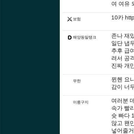
여 여유
10카 htt
보험
존나 재
해양동밀탱크
일단 냅
추후 급여
려서 공
진짜 개만
뮌헨 요
무한
감이 너무
여러분 
이릉구지
속가 빨
슛 빠다 
않고 왠
넣어줄거