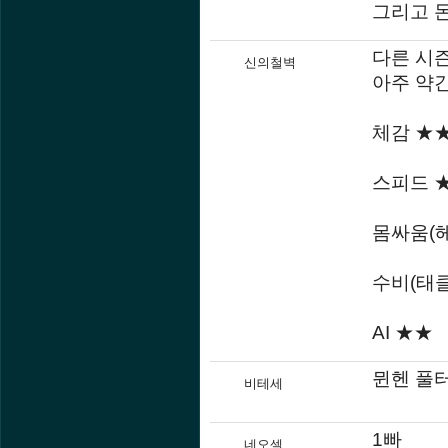
그리고 
다른 시
신의철벽
아주 약
체감 ★
스피드 
몸싸움(
수비(태클
AI ★★
뮌헨 풀터
비테세
1빠
네오셀