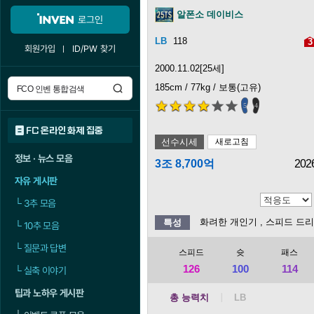
알폰소 데이비스
로그인
118
3
회원가입
ID/PW 찾기
2000.11.02[25세]
185cm / 77kg / 보통(고유)
5
4
FC 온라인 화제 집중
선수시세
새로고침
정보 · 뉴스 모음
3조 8,700억
202
자유 게시판
└
3추 모음
화려한 개인기
, 스피드 드
특성
└
10추 모음
└
질문과 답변
스피드
슛
패스
126
100
114
└
실축 이야기
팁과 노하우 게시판
총 능력치