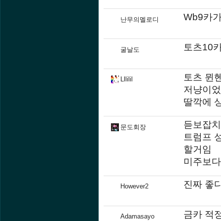
Wb9카
난무의멜로디
토츠10카 @
굴날도
토츠 뮌
Lllilil
저냥이었음
딸깍에 
듣보잡치
문도회장
트럼프 성
할거임
미주보다
진짜 좋다
However2
금카 적
Adamasayo