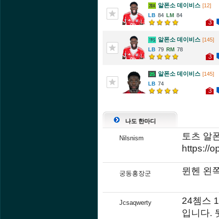
알폰소 데이비스
[12]
84
84
3
알폰소 데이비스
[145]
79
78
3
알폰소 데이비스
[145]
74
3
나도 한마디
토츠 알
Nilsnism
https://
뮌헨 왼
궁동홍장군
24쳄스 
Jcsaqwerty
입니다. 