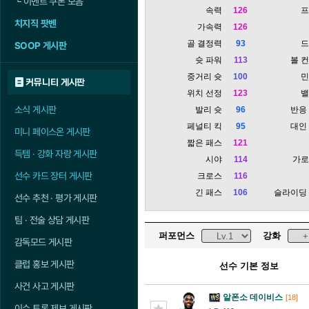
└
이벤트 쿠폰 모음
속력
126
치지직 팟벤
가속력
126
골 결정력
93
SOOP 게시판
슛 파워
113
볼 
중거리 슛
100
커뮤니티 게시판
위치 선정
123
소식 게시판
발리 슛
96
반응
페널티 킥
95
대인
미니 페이스온 게시판
짧은 패스
121
득템 · 강화 자랑 게시판
시야
114
가
선수 카드 장터 게시판
크로스
116
긴 패스
106
슬라이딩
선수 추천 · 평가 게시판
팀 · 전술 상담 게시판
퍼포먼스
강화
감독모드 게시판
클럽 홍보 게시판
선수 기본 정보
사건 사고 게시판
알폰소 데이비스
[18]
이슈 토론 제보 게시판