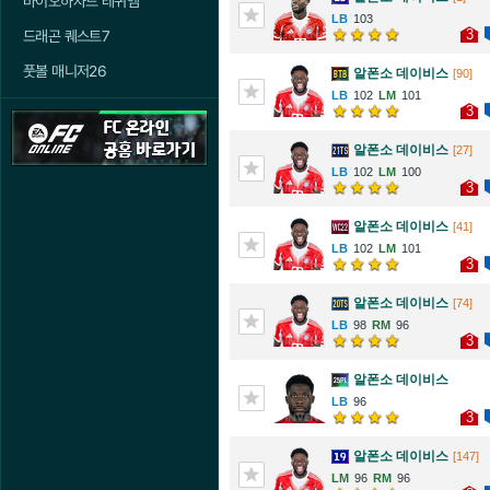
바이오하자드 레퀴엠
103
3
드래곤 퀘스트7
풋볼 매니저26
알폰소 데이비스
[90]
102
101
3
알폰소 데이비스
[27]
102
100
3
알폰소 데이비스
[41]
102
101
3
알폰소 데이비스
[74]
98
96
3
알폰소 데이비스
96
3
알폰소 데이비스
[147]
96
96