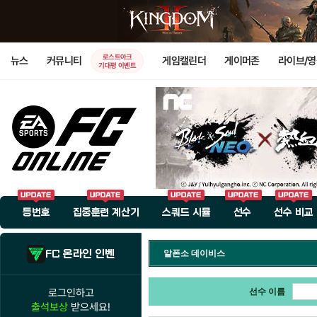
로스트아크
뉴스
커뮤니티
게임캘린더
게이머존
라이브/
기대평 이벤트
등번호
집중훈련 계산기
스쿼드 시뮬
선수
선수 비교
FC 온라인 인벤
알폰소 데이비스
로그인하고
선수 이름
출석보상
받으세요!