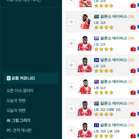
119
3
알폰소 데이비스
[16]
118
3
알폰소 데이비스
[36]
115
3
알폰소 데이비스
[32]
115
3
공통 커뮤니티
알폰소 데이비스
[3]
113
오픈 이슈 갤러리
3
오늘의 핫벤
알폰소 데이비스
[49]
111
111
오늘의 팟벤
3
AI 그림 그리기
알폰소 데이비스
[29]
PC 견적 게시판
109
109
3