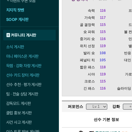
└
이벤트 쿠폰 모음
치지직 팟벤
속력
116
가속력
117
SOOP 게시판
골 결정력
115
슛 파워
115
볼 
커뮤니티 게시판
중거리 슛
116
위치 선정
119
소식 게시판
발리 슛
108
반응
미니 페이스온 게시판
페널티 킥
105
대인
득템 · 강화 자랑 게시판
짧은 패스
118
시야
119
가
선수 카드 장터 게시판
크로스
115
선수 추천 · 평가 게시판
긴 패스
116
슬라이딩
팀 · 전술 상담 게시판
감독모드 게시판
퍼포먼스
강화
클럽 홍보 게시판
선수 기본 정보
사건 사고 게시판
이슈 토론 제보 게시판