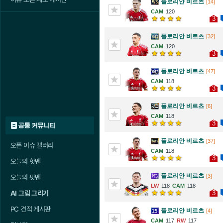
플로리안 비르츠
[14]
120
3
플로리안 비르츠
[32]
120
3
플로리안 비르츠
[47]
118
3
플로리안 비르츠
[6]
118
3
공통 커뮤니티
플로리안 비르츠
[37]
오픈 이슈 갤러리
118
3
오늘의 핫벤
플로리안 비르츠
[3]
오늘의 팟벤
118
118
3
AI 그림 그리기
PC 견적 게시판
플로리안 비르츠
[4]
117
117