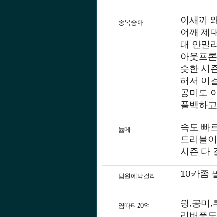
이새끼 왜
송복숭아
어깨 제
대 안밀
아웃프론
슷한 시즌
해서 이걸
공미도 아
풀백하고
속도 빠르
늅메
드리블이
시즌 다
10카좀
남원에막걸리
윙,공미
염따티20억
리버풀도