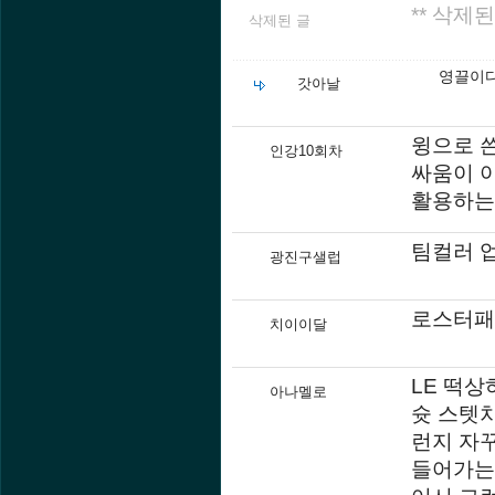
** 삭제된
삭제된 글
영끌이다
갓아날
윙으로 쓴
인강10회차
싸움이 
활용하는게
팀컬러 
광진구샐럽
로스터패
치이이달
LE 떡상
아나멜로
슛 스텟
런지 자
들어가는