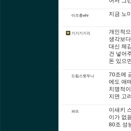
어서 그런
지금 노미
이즈충whr
개인적으
기기기기긱
생각보다
대신 체감
건 넣어주
돈 있으
70조에
드림스윗두나
에도 애
치명적이네
지면 고
이새키 스
퍼뜨
이가 없음
80조 성