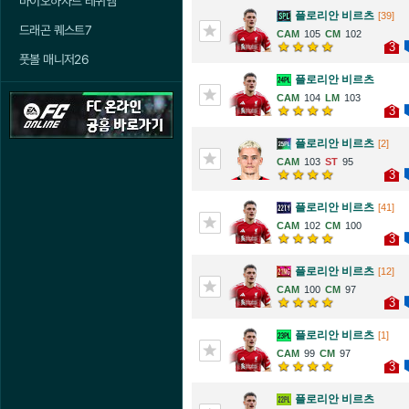
바이오하자드 레퀴엠
플로리안 비르츠
[39]
드래곤 퀘스트7
105
102
3
풋볼 매니저26
플로리안 비르츠
104
103
3
플로리안 비르츠
[2]
103
95
3
플로리안 비르츠
[41]
102
100
3
플로리안 비르츠
[12]
100
97
3
플로리안 비르츠
[1]
99
97
3
플로리안 비르츠