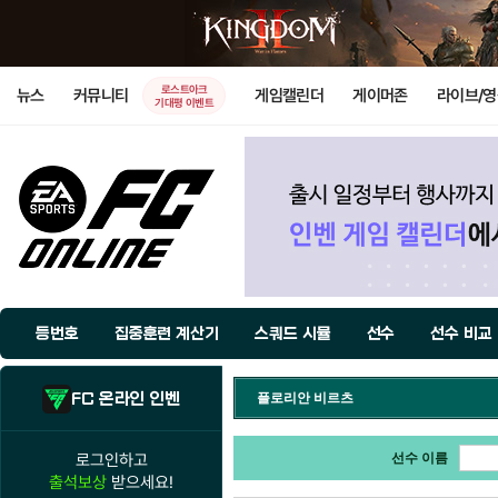
로스트아크
뉴스
커뮤니티
게임캘린더
게이머존
라이브/
기대평 이벤트
등번호
집중훈련 계산기
스쿼드 시뮬
선수
선수 비교
FC 온라인 인벤
플로리안 비르츠
로그인하고
선수 이름
출석보상
받으세요!