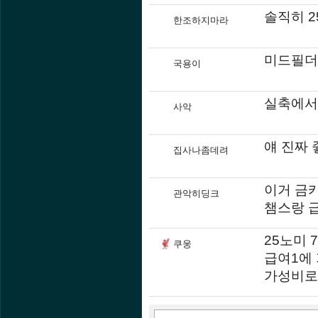
솔직히 
한조하지마라
미드필더
국용이
실축에서
사악
얘 진짜
집사나좀데려
이거 금
관악히딩크
챔스랑 
25노미 
쿠웅
급여1에
가성비로