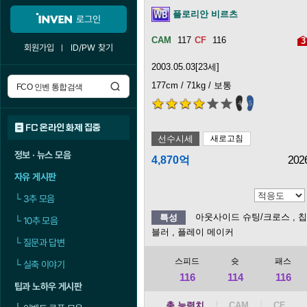
플로리안 비르츠
로그인
117
116
3
회원가입
ID/PW 찾기
2003.05.03[23세]
177cm / 71kg / 보통
4
5
FC 온라인 화제 집중
선수시세
새로고침
정보 · 뉴스 모음
4,870억
202
자유 게시판
└
3추 모음
아웃사이드 슈팅/크로스
, 
특성
└
10추 모음
블러
, 플레이 메이커
└
질문과 답변
스피드
슛
패스
└
실축 이야기
116
114
116
팁과 노하우 게시판
총 능력치