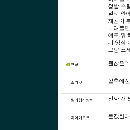
정발 슈팅
널티 안
체감이 
노려볼만
얘로 뭐 
뭐 양심
그냥 쓰
괜찮은데
구냥
실축에선
슬기갓
진짜 개
뮐러형사랑해
돈값한다
하이이루우