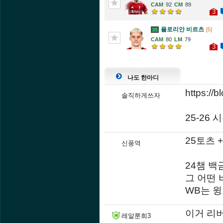
92
89
3
플로리안 비르츠
[5]
80
79
3
나도 한마디
https://
솔직하게쓰자
25-26
25토츠 +
신풍역
24챔 백
그 어떤
WB는 
이거 리
레알룬희3