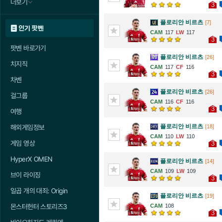
더보기
3
플로리안 비르츠
[7]
인기 팟벤
117
117
3
팟벤 바로가기
플로리안 비르츠
[26]
치지직
117
116
3
차벤
플로리안 비르츠
[26]
걸그룹
116
116
3
여행
플로리안 비르츠
[18]
해외게임정보
110
110
게임 영상
3
HyperX OMEN
플로리안 비르츠
[14]
109
109
브이 라이징
3
일곱 개의 대죄: Origin
플로리안 비르츠
[19]
108
몬스터헌터 스토리즈3
3