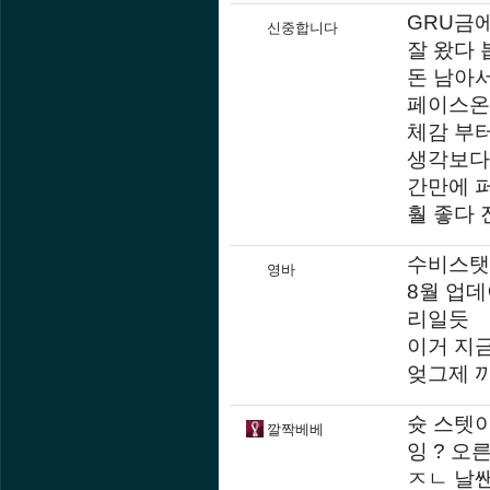
GRU금
신중합니다
잘 왔다
돈 남아서
페이스온
체감 부
생각보다 
간만에 
훨 좋다 
수비스탯이
영바
8월 업
리일듯
이거 지금
엊그제 까
슛 스텟
깔짝베베
잉 ? 오
ㅈㄴ 날