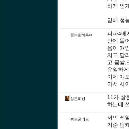
하게 인
밑에 성
피파4에서
행복한하루여
안에 들
음이 얘임
치고 달리
고 몸쌈
유일하게
이제 얘도
아서 사
11카 상
입문리신
하는데 
서민 레
뤼트굴리트
기준 팀케