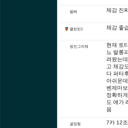
체감 진
발베
체감 좋
클린턴1
현재 토티
방진그자체
뇨 발롱피
려왔는데
고 체감
다 퍼터
아쉬운데
벤제마보다
정확하게
도 얘가 
음
7카 12
골망찢