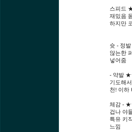
스피드 ★
재밌음 
하지만 
슛 - 정
않는한 퍼
넣어줌
- 약발 
기도해서 
천! 이
체감 - 
겁나 야
특유 키
느낌