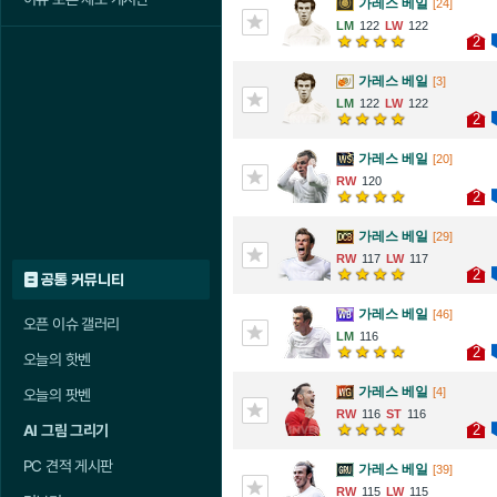
가레스 베일
[24]
122
122
2
가레스 베일
[3]
122
122
2
가레스 베일
[20]
120
2
가레스 베일
[29]
117
117
2
공통 커뮤니티
가레스 베일
[46]
오픈 이슈 갤러리
116
2
오늘의 핫벤
가레스 베일
[4]
오늘의 팟벤
116
116
2
AI 그림 그리기
PC 견적 게시판
가레스 베일
[39]
115
115