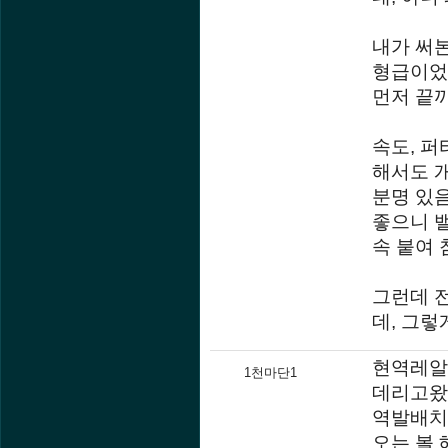
내가 써본
형급이었네
먼저 끝까
속도, 퍼
해서도 개
분명 있음
좋으니 밸
속 붙여
그런데 
데, 그렇
현역레알
1천마단1
데리고왔
역발배치
오는 볼