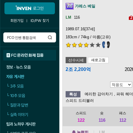
가레스 베일
로그인
116
2
회원가입
ID/PW 찾기
1989.07.16[37세]
183cm / 74kg / 마름(고유)
5
3
FC 온라인 화제 집중
선수시세
새로고침
정보 · 뉴스 모음
2조 2,200억
202
자유 게시판
└
3추 모음
예리한 감아차기
, 파워 헤더
특성
└
10추 모음
스피드 드리블러
└
질문과 답변
스피드
슛
패스
└
실축 이야기
122
116
112
팁과 노하우 게시판
총 능력치