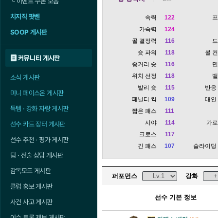
└
이벤트 쿠폰 모음
치지직 팟벤
속력
122
가속력
124
SOOP 게시판
골 결정력
116
슛 파워
118
볼 
커뮤니티 게시판
중거리 슛
116
위치 선정
118
소식 게시판
발리 슛
115
반응
미니 페이스온 게시판
페널티 킥
109
대인
득템 · 강화 자랑 게시판
짧은 패스
111
시야
114
가
선수 카드 장터 게시판
크로스
117
선수 추천 · 평가 게시판
긴 패스
107
슬라이딩
팀 · 전술 상담 게시판
감독모드 게시판
퍼포먼스
강화
클럽 홍보 게시판
선수 기본 정보
사건 사고 게시판
이슈 토론 제보 게시판