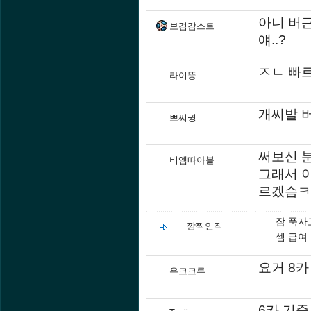
아니 버근
보겸감스트
얘..?
ㅈㄴ 빠
라이똥
개씨발 
뽀씨귕
써보신 분
비엠따아블
그래서 
르겠슴ㅋ
잠 푹자
깜찍인직
셈 급여 
요거 8
우크크루
6카 기준