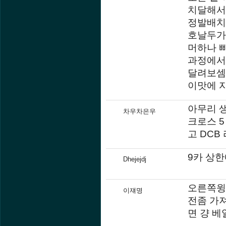
치달해서
정발배치
호날두가
머하나 
과정에서
달려보셈
이맛에 
아무리 생
차우차은우
크로스 5
고 DCB
9카 상한
Dhejejdj
오른쪽윙
이쟤명
전좀 가져
면 걍 