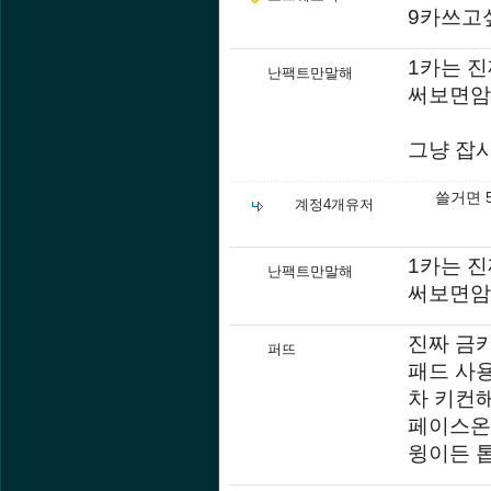
9카쓰고
1카는 
난팩트만말해
써보면암
그냥 잡
쓸거면 
계정4개유저
1카는 
난팩트만말해
써보면암
진짜 금카
퍼뜨
패드 사
차 키컨
페이스온
윙이든 톱