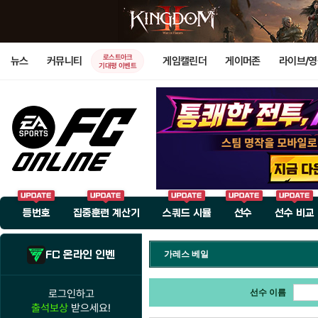
로스트아크
뉴스
커뮤니티
게임캘린더
게이머존
라이브/
기대평 이벤트
등번호
집중훈련 계산기
스쿼드 시뮬
선수
선수 비교
FC 온라인 인벤
가레스 베일
로그인하고
선수 이름
출석보상
받으세요!