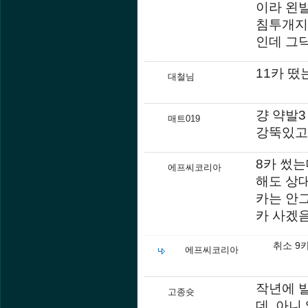
이라 왼
침투개지
인데 그닥
11카 떴
대철님
걍 약발3 
매트019
강뚝있고
8카 썼는
에프씨코리아
해도 상대
카는 안
카 사겠
취소 9
에프씨코리아
작년에 
고종슛
데, 아니