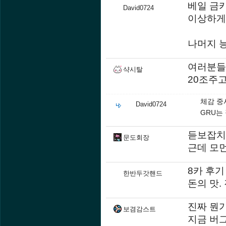
베일 금카
David0724
이상하게
나머지 
여러분들
샥시탈
20조주
체감 중
David0724
GRU는
듣보잡치
문도회장
근데 모
8카 후기
한반두갓핸드
돈의 맛.
진짜 뭔
보겸감스트
지금 버