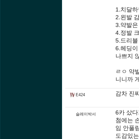
1.치달하
2.왼발 
3.약발
4.정발 
5.드리
6.헤딩이
나쁘지 
ㄹㅇ 약발
니니까 게
감차 진
E424
6카 샀
슬레이박서
첨에는 
임 안풀림
도감있는 