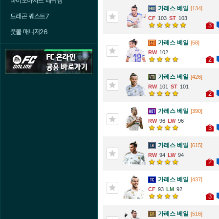
바이오하자드 레퀴엠
가레스 베일
[134]
드래곤 퀘스트7
103
103
3
풋볼 매니저26
가레스 베일
[58]
102
2
가레스 베일
[426]
101
101
2
가레스 베일
[390]
96
96
3
가레스 베일
[615]
94
94
2
가레스 베일
[437]
93
92
3
가레스 베일
[516]