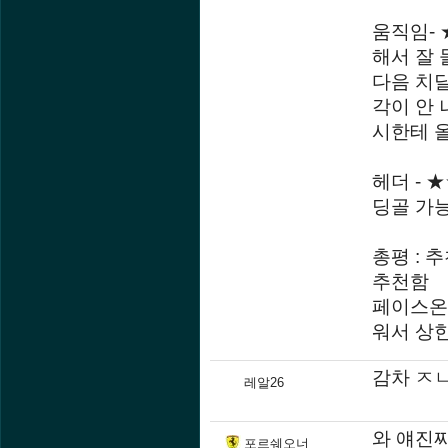
움직임-
해서 잘 
다음 치달
각이 안 
시한테 
헤더 - 
딩골 가
총평 : 
추천함
페이스온
워서 상
감차 ㅈ
레알26
와 얘진짜
포르쉐오너