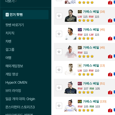
더보기
2
가레스 베일
[16]
인기 팟벤
115
115
2
팟벤 바로가기
가레스 베일
[45]
치지직
115
115
2
차벤
가레스 베일
[45]
걸그룹
111
2
여행
가레스 베일
[13]
해외게임정보
110
110
게임 영상
2
HyperX OMEN
가레스 베일
[51]
107
105
브이 라이징
2
일곱 개의 대죄: Origin
가레스 베일
[133]
105
103
몬스터헌터 스토리즈3
2