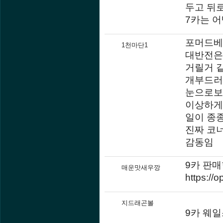
두고 뒤
7카는 
포머드베
1천마단1
대반전은
거릴거 
개부드러
눈으로보
이상하게
일이 종
진짜 코
감동임
9카 판매
매운맛새우깡
https:/
지드래곤볼
9카 웨일