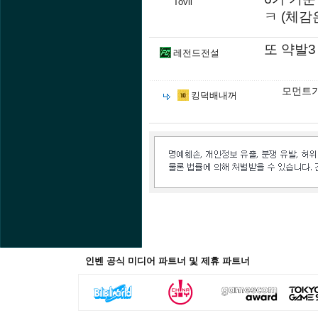
Tovii
ㅋ (체감
또 약발3
레전드전설
모먼트가
킹덕배내꺼
인벤 공식 미디어 파트너 및 제휴 파트너