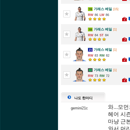
가레스 베일
[15]
86
86
2
가레스 베일
[1]
84
84
3
가레스 베일
[1]
83
82
2
가레스 베일
[1]
73
72
2
나도 한마디
와...모
gemini21c
헤어 시
마냥 근본
와서 머