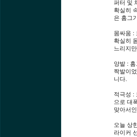
퍼터 및 
확실히 
은 홈그
몸싸움 :
확실히 
느리지만
양발 :
짝발이었
니다.
적극성 :
으로 대
맞아서인
오늘 상
라이커 