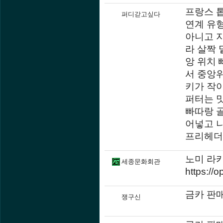
프랑스 톱
퍼디갇고싶다
연계 유형
아니고 지
라 살짝
앙 위치 
서 중앙
키가 작
퍼터는 
빠따랑 골
어넣고 
프리헤더 
노미 라
세종문화회관
https:/
금카 판
쟁구신