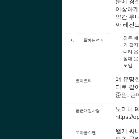
문에 경
이상하게
약간 루
짜 레전드
침투 얘
롤하는덕배
거 같지
니라 옵
절대 못
도임
얘 유명한
로마토티
디로 같이
준임. 근
노미니 
곧군대갈사람
https:/
왤케 싸냐
꼬마골수팬
토츠 금