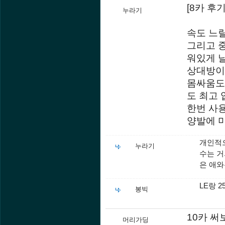
[8카 후
누라기
속도 느
그리고 중
워있게 
상대방이
몸싸움도
도 최고 
한번 사
양발에 미
개인적으
누라기
수는 거
은 애와
LE랑 
봉빅
10카 써
머리가딩