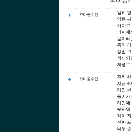
왤케 평
꼬마골수팬
암튼 써
하다고 
피파에서
움이라
특히 감
정말 그
생제되
저평그
진짜 왠
꼬마골수팬
지금 4
라인 부
들어가는
라인에 
슛파워 
각이 자
진짜 프
너무 