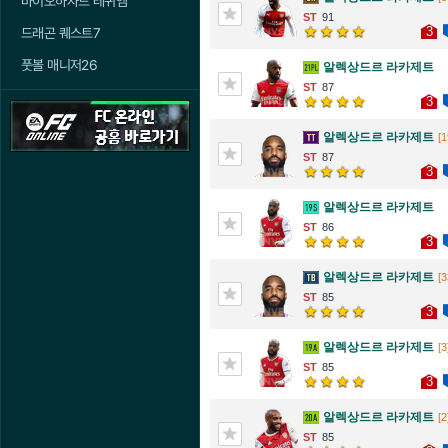
바이오하자드 레퀴엠
91
3
드래곤 퀘스트7
풋볼 매니저26
알렉상드르 라카제트
87
3
알렉상드르 라카제트
[1
87
3
알렉상드르 라카제트
86
3
알렉상드르 라카제트
[3
85
3
알렉상드르 라카제트
[3
85
3
알렉상드르 라카제트
[2
85