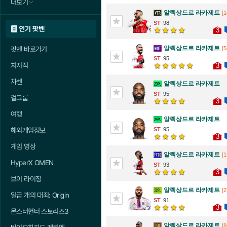
더보기
알렉상드르 라카제트
[1
98
인기 팟벤
3
알렉상드르 라카제트
팟벤 바로가기
[5
95
치지직
3
차벤
알렉상드르 라카제트
95
걸그룹
3
여행
알렉상드르 라카제트
해외게임정보
95
3
게임 영상
알렉상드르 라카제트
[1
HyperX OMEN
93
3
브이 라이징
알렉상드르 라카제트
[2
일곱 개의 대죄: Origin
91
3
몬스터헌터 스토리즈3
알렉상드르 라카제트
[8