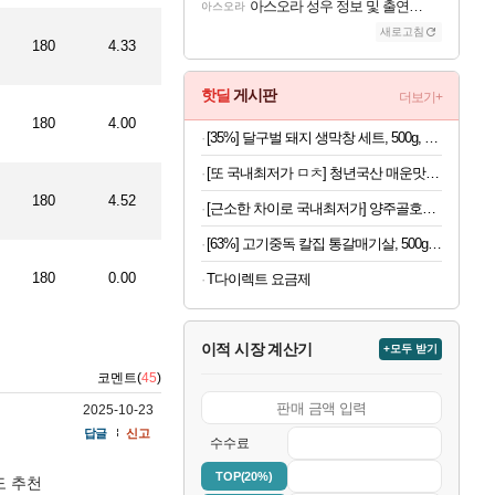
아스오라 성우 정보 및 출연작 모음
아스오라
새로고침
180
4.33
핫딜
게시판
더보기+
180
4.00
[35%] 달구벌 돼지 생막창 세트, 500g, 2봉
[또 국내최저가 ㅁㅊ] 청년국산 매운맛 굵은 고춧가루 1kg
180
4.52
[근소한 차이로 국내최저가] 양주골호랑떡 문어발소떡 1kg
[63%] 고기중독 칼집 통갈매기살, 500g, 2팩
180
0.00
T다이렉트 요금제
이적 시장 계산기
+모두 받기
코멘트(
45
)
2025-10-23
답글
신고
수수료
TOP(20%)
도 추천