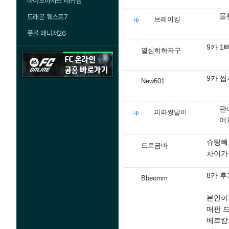
바이오하자드 레퀴엠
물
드래곤 퀘스트7
브레이킹
풋볼 매니저26
9카 
열심히하자구
9카 
New601
판
피파짱날이
어
슈팅빼
드로금바
차이가
8카 후
Bbeomm
본인이
매판 
베르캄