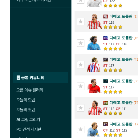
122
디에고 포를란
[1]
118
디에고 포를란
[16
117
116
디에고 포를란
[43
117
공통 커뮤니티
디에고 포를란
[33
117
오픈 이슈 갤러리
오늘의 핫벤
디에고 포를란
[74
112
111
오늘의 팟벤
AI 그림 그리기
디에고 포를란
[1
PC 견적 게시판
112
112