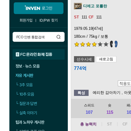
디에고 포를란
로그인
111
111
회원가입
ID/PW 찾기
1979.05.19[47세]
180cm / 75kg / 보통
5
5
FC 온라인 화제 집중
선수시세
새로고침
정보 · 뉴스 모음
774억
자유 게시판
└
3추 모음
예리한 감아차기
, 아
특성
└
10추 모음
└
질문과 답변
스피드
슛
패
107
115
1
└
실축 이야기
팁과 노하우 게시판
총 능력치