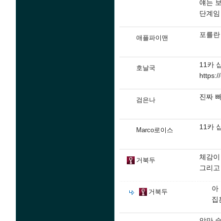
얘는 
단계임
포를란
애플파이맨
11카 
호날국
https:
진짜 
검은나
11카 삽
Marco로이스
체감이
거북두
그리고 
아
거북두
집
암만 