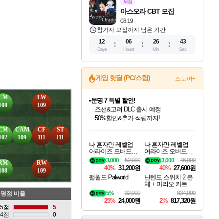
모집
아스오라 CBT 모집
08.19
참가자 모집까지 남은 기간
12
06
26
41
Days
Hours
Min
Sec
문명 7 특별 할인!
게임 핫딜 (PC/스팀)
스토어+
조선&고려 DLC 출시 예정
50%할인&추가 적립까지!
LM
LW
귀무자: 검의 길 예약 판매 중!
108
109
10% 할인과
이니&베니 혜택까지!
인벤게임즈 8월 특별 할인!
드래곤소드: 어웨이크닝 입점!
비스트 오브 리인카네이션 정식 출시!
커세어 코브 출시 기념 할인!
더 렐릭 퍼스트 가디언 정식 출시
베데스다 40주년 기념 할인 중!
마블 투혼 파이팅 소울즈 예약 판매 중!
캡콤 프렌차이즈 할인 진행 중!
캡콤 일부 상품 상시 할인
스타워즈 은하계 레이서
로블록스 기프트 카드 공식 입점
CM
CAM
CF
ST
인기 퍼블리셔 모음!
스팀으로 만나는 드래곤소드!
게임프릭 신작 IP
해적'섬'을 발전시키자!
설화x하드코어 액션!
베데스다의 명작들을
마블 히어로 총 출동&화려한 격투!
몬헌, 바하 등 인기 IP를
몬헌 와일즈 & 드래곤즈 도그마2
인벤게임즈에서 10% 추가 적립
Robux를 가장 안전하고
102
109
111
111
나 혼자만 레벨업
나 혼자만 레벨업
최대 90% 할인가를 만나보세요!
네이버혜택과 함께 만나보세요!
네이버 혜택가와 함께 예약하세요!
할인&네이버혜택으로 만나보세요!
네이버페이 혜택과 만나보세요!
40주년 프로모션으로 만나보세요!
네이버 포인트 혜택까지!
할인가에 만나보세요!
일부 에디션 상시 할인!
혜택으로 예약 판매 중
편안하게 충전하세요
어라이즈 오버드라
어라이즈 오버드라
이브 디럭스 에디션
이브 Solo Leveling A
3,000
52,000
3,000
46,000
RM
RW
Solo Leveling Arise
rise
40%
31,200원
40%
27,600원
108
109
Overdrive Deluxe Edi
팰월드 Palworld
닌텐도 스위치 2 본
tion
체 + 마리오 카트 월
드 + 포켓몬 포코피
5%
32,000
834,000
평점 비율
아 번들
25%
24,000원
2%
817,320원
5점
5
4점
0