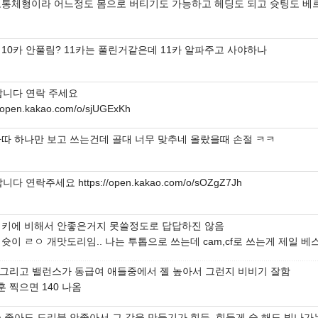
보통체형이라 어느정도 몸으로 버티기도 가능하고 헤딩도 되고 슛팅도 베
 10카 안풀림? 11카는 풀린거같은데 11카 알파주고 사야하나
삽니다 연락 주세요
//open.kakao.com/o/sjUGExKh
빠따 하나만 보고 쓰는건데 골대 너무 맞추네 올랐을때 손절 ㅋㅋ
니다 연락주세요 https://open.kakao.com/o/sOZgZ7Jh
 키에 비해서 안좋은거지 못쓸정도로 답답하진 않음
슛이 ㄹㅇ 개맛도리임.. 나는 투톱으로 쓰는데 cam,cf로 쓰는게 제일 
 그리고 밸런스가 동급여 애들중에서 젤 높아서 그런지 비비기 잘함
훈 찍으면 140 나옴
슛 좋아도 드리블 안좋아서 그 각을 만들기가 힘듬. 힘들게 슛 해도 빗나가