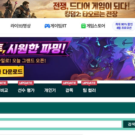
X
최대 90% 할인
라이브/영상
게이밍/IT
게임스토어
8월 프로모션
 비교
선수 평가
개인기
감독
팀 컬러
검색