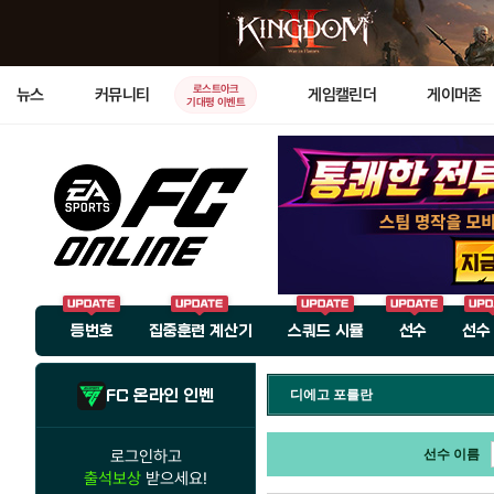
로스트아크
뉴스
커뮤니티
게임캘린더
게이머존
기대평 이벤트
등번호
집중훈련 계산기
스쿼드 시뮬
선수
선수
FC 온라인 인벤
디에고 포를란
로그인하고
선수 이름
출석보상
받으세요!