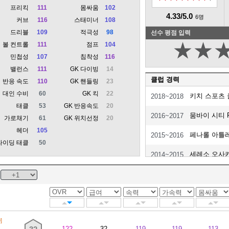
프리킥
111
몸싸움
102
4.33/5.0
6명
커브
116
스태미너
108
드리블
109
적극성
98
선수 평점 입력
★
★
볼 컨트롤
111
점프
104
민첩성
107
침착성
116
밸런스
111
GK 다이빙
14
클럽 경력
반응 속도
110
GK 핸들링
23
대인 수비
60
GK 킥
22
키치 스포츠 
2018~2018
태클
53
GK 반응속도
20
뭄바이 시티 
2016~2017
가로채기
61
GK 위치선정
20
헤더
105
페나롤 아틀
2015~2016
라이딩 태클
50
세레소 오사
2014~2015
인터나시오
2012~2014
롬바르디아 F
2011~2012
아틀레티코 
2007~2011
]
122
32
119
119
113