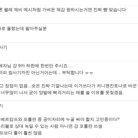
론 펠레 제비 메시처럼 가벼운 체감 원하시는거면 진짜 뺨 맞습니다
1빠로 올렸는데 팔아주실분
씹사기
매자님 걍 9카 하한에 한번만 주시죠....
차피 씹사기까진 아닌거아는데... 부탁합니다 ㅠㅠ
고 장점이 없음...슛은 진짜 기깔나는데 이거쓰다가 저니맨칸토나로 바꾼
 너무많이 나서 굳이 양발에 삐걱거리는 애를 쓸 이유를 못찾겠음.
기
 베르캄프와 포를란 중 공미자리에 누굴 써야 할지 고민중이다?
드리블로 상대 녹일 수 있는 사람 아니면 걍 포를란 쓰셈
프보다 툴이 훨씬 많음