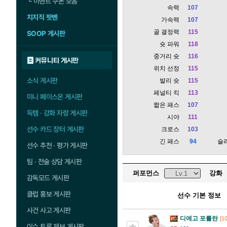
└
이벤트 쿠폰 모음
속력
107
치지직 팟벤
가속력
107
골 결정력
115
SOOP 게시판
슛 파워
118
중거리 슛
116
커뮤니티 게시판
위치 선정
115
소식 게시판
발리 슛
115
페널티 킥
113
미니 페이스온 게시판
짧은 패스
107
득템 · 강화 자랑 게시판
시야
111
선수 카드 장터 게시판
크로스
103
긴 패스
94
슬
선수 추천 · 평가 게시판
팀 · 전술 상담 게시판
퍼포먼스
강화
감독모드 게시판
클럽 홍보 게시판
선수 기본 정보
사건 사고 게시판
디에고 포를란
[10
이슈 토론 제보 게시판