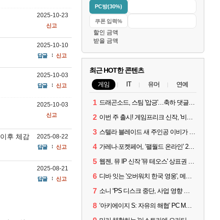
PC방(30%)
2025-10-23
신고
할인 금액
받을 금액
2025-10-10
답글
신고
최근 HOT한 콘텐츠
2025-10-03
게임
IT
유머
연예
답글
신고
1
드래곤소드, 스팀 '압긍'…축하 댓글 달고 게임 코드 받자!
2025-10-03
신고
2
이번 주 출시! 게임프리크 신작, '비스트 오브 리인카네이션'
3
스텔라 블레이드 새 주인공 이비가 부릅니다, 'Wanna be in LOVE' 뮤비 공개
 이후 체감
2025-08-22
4
가레나·포켓페어, ‘팰월드 온라인’ 2026년 출시 예고
답글
신고
5
웹젠, 뮤 IP 신작 '뮤 테오스' 상표권 출원
2025-08-21
6
디바 잇는 '오버워치 한국 영웅', 메카 파일럿 디몬 나온다
답글
신고
7
소니 “PS 디스크 중단, 사업 영향 없다”
8
‘아키에이지 S: 자유의 해협’ PC MMORPG로 개발한다