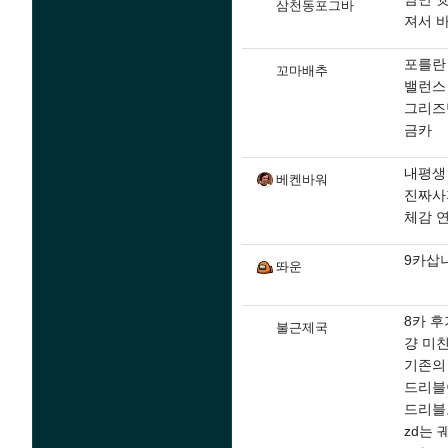
삼천동포그바
져서 
포를란
꼬마배추
밸런스 
그리즈
금카
내평생
베켄바워
진짜사
체감 연
9카삽니다
똬운
8카 후
불근제국
걍 미
기존의
드리블
드리블
zd는 