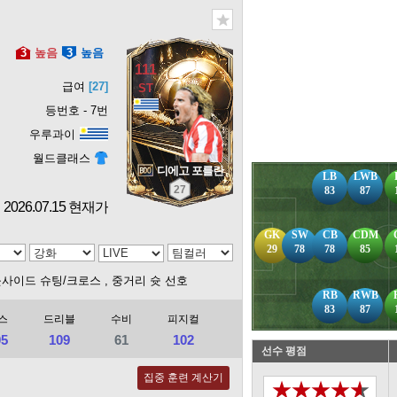
3
높음
3
높음
111
급여
[27]
등번호 - 7번
우루과이
월드클래스
디에고 포를란
LB
LWB
27
83
87
2026.07.15 현재가
GK
SW
CB
CDM
29
78
78
85
웃사이드 슈팅/크로스
, 중거리 슛 선호
RB
RWB
83
87
스
드리블
수비
피지컬
05
109
61
102
선수 평점
집중 훈련 계산기
★★★★★