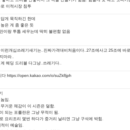
바로 이적시장 침투
 답게 묵직하긴 한데
높은 게 좀 좋은 듯
만이랑 투톱 세우는데 딱히 불편함 없음
 이런개십쓰레기새기는..진짜가격대비처음이다..27조에사고 25조에 바로
지마라..
계 헤딩 드리블 다그냥..쓰레기다..
 https://open.kakao.com/o/suZk8jph
기
친놈임.
 무거운 체감이 이 시즌은 덜함.
이 되는 포를란은 그냥 무적이 됨.
로 요리조리 몇번 하다가 중거리 날리면 그냥 구석에 박힘.
궤적이 예술임.