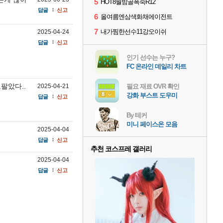
5
HOT8월밤골폭죽R12
답글
신고
6
올여름엔삼색화채에이전트
7
내가찜한선수11강오이쉬
2025-04-24
답글
신고
인기 선수는 누구?
FC 온라인 데일리 차트
팔았다..
2025-04-21
필요 재료 OVR 확인
강화 부스트 도우미
답글
신고
By 테커
미니 페이스온 모음
2025-04-04
답글
신고
추천 코스프레 갤러리
2025-04-04
답글
신고