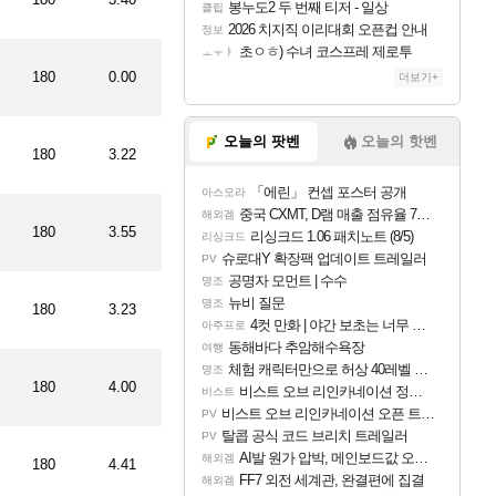
봉누도2 두 번째 티저 - 일상
클립
2026 치지직 이리대회 오픈컵 안내
정보
나이티드
초ㅇㅎ) 수녀 코스프레 제로투
ㅗㅜㅑ
180
0.00
더보기+
엔테
오늘의 팟벤
오늘의 핫벤
180
3.22
「에린」 컨셉 포스터 공개
아스오라
중국 CXMT, D램 매출 점유율 7%…글로벌 4위로 부상
해외겜
180
3.55
리싱크드 1.06 패치노트 (8/5)
리싱크드
슈로대Y 확장팩 업데이트 트레일러
PV
공명자 모먼트 | 수수
명조
뉴비 질문
명조
180
3.23
4컷 만화 | 야간 보초는 너무 힘들어
아주프로
동해바다 추암해수욕장
여행
체험 캐릭터만으로 허상 40레벨 하이와티아 5분 컷!｜에이메스·린네·모니에 명함
명조
180
4.00
비스트 오브 리인카네이션 정보/공략글 모음
비스트
비스트 오브 리인카네이션 오픈 트레일러
PV
탈콥 공식 코드 브리치 트레일러
PV
AI발 원가 압박, 메인보드값 오르나
해외겜
180
4.41
FF7 외전 세계관, 완결편에 집결
해외겜