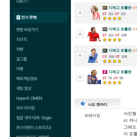
더보기
디에고 포를란
[44
111
111
인기 팟벤
디에고 포를란
팟벤 바로가기
[1
110
109
치지직
차벤
디에고 포를란
[4
109
109
걸그룹
여행
디에고 포를란
해외게임정보
70
69
게임 영상
HyperX OMEN
나도 한마디
브이 라이징
서민형
브레이킹
일곱 개의 대죄: Origin
cc 
그래도
몬스터헌터 스토리즈3
이 포