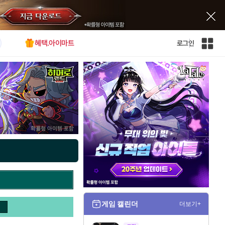
혜택.아이마트
로그인
인
벤
전
체
사
이
트
맵
게임 캘린더
더보기+