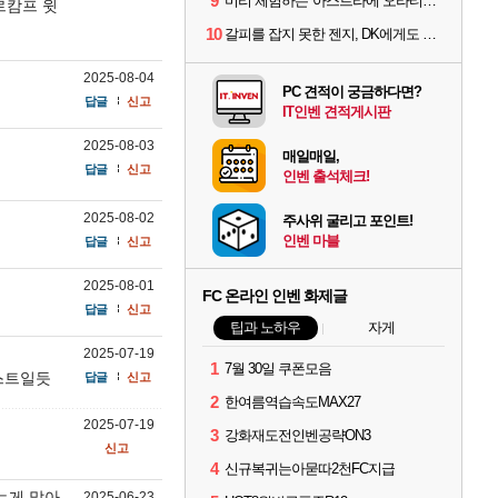
9
미리 체험하는 '아스트라에 오라티오'...NC, 8/19부터 CBT 참가자 모집
르캄프 윗
10
갈피를 잡지 못한 젠지, DK에게도 0:2 패배
2025-08-04
PC 견적이 궁금하다면?
답글
신고
IT인벤 견적게시판
2025-08-03
매일매일,
답글
신고
인벤 출석체크!
2025-08-02
주사위 굴리고 포인트!
인벤 마블
답글
신고
2025-08-01
FC 온라인 인벤 화제글
답글
신고
팁과 노하우
자게
2025-07-19
1
7월 30일 쿠폰모음
베스트일듯
답글
신고
2
한여름역습속도MAX27
2025-07-19
3
강화재도전인벤공략ON3
신고
4
신규복귀는아묻따2천FC지급
는게 많아
2025-06-23