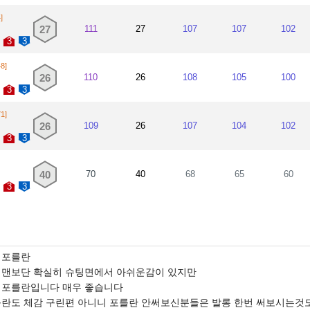
]
27
111
27
107
107
102
3
3
48]
26
110
26
108
105
100
3
3
71]
26
109
26
107
104
102
3
3
40
70
40
68
65
60
3
3
 포를란
저니맨보단 확실히 슈팅면에서 아쉬운감이 있지만
 포를란입니다 매우 좋습니다
를란도 체감 구린편 아니니 포를란 안써보신분들은 발롱 한번 써보시는것