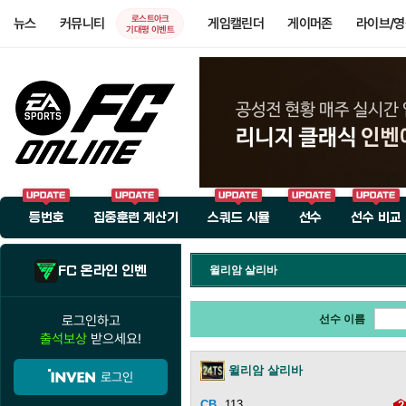
로스트아크
뉴스
커뮤니티
게임캘린더
게이머존
라이브/
기대평 이벤트
등번호
집중훈련 계산기
스쿼드 시뮬
선수
선수 비교
FC 온라인 인벤
윌리암 살리바
로그인하고
선수 이름
출석보상
받으세요!
윌리암 살리바
로그인
113
2