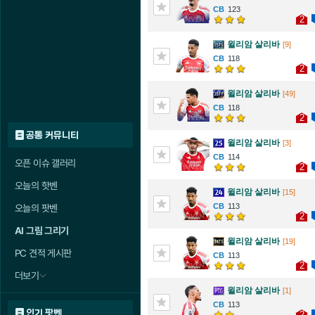
123
2
윌리암 살리바
[9]
118
2
윌리암 살리바
[49]
118
2
공통 커뮤니티
윌리암 살리바
[3]
114
오픈 이슈 갤러리
2
오늘의 핫벤
윌리암 살리바
[15]
113
오늘의 팟벤
2
AI 그림 그리기
윌리암 살리바
[19]
PC 견적 게시판
113
2
더보기
윌리암 살리바
[1]
113
인기 팟벤
2