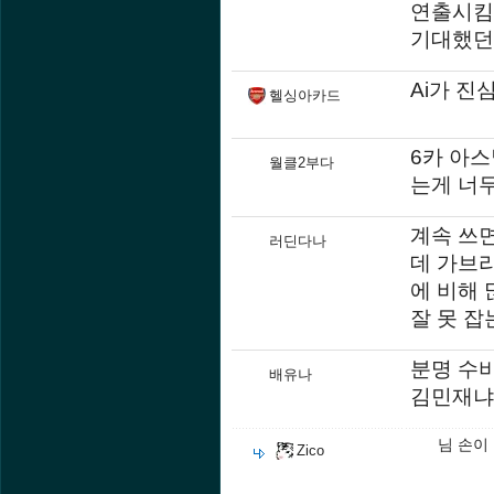
연출시킴
기대했던
Ai가 
헬싱아카드
6카 아스
월클2부다
는게 너
계속 쓰면
러딘다나
데 가브리
에 비해 
잘 못 잡
분명 수비
배유나
김민재냐
님 손이
Zico