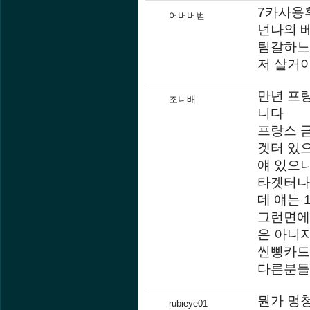
7카사용
어버버벋
넌나의 
팀갈하느
저 살거
만년 프
조니배
니다
프랑스 
겟터 있
얘 있으
타겟터나
데 얘는 
그런면에
은 아니
씬삥카드라
다른분들
뭔가 멍
rubieye01