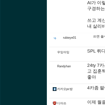
AI가 이
구경하는
쓰고 계
내 살리
쓰면 쓸
rubieye01
SPL 뤼
우잉아잉
24ty 
Randyhan
고 집훈찍
좋아
4카좀 
카카오pc방
이제 월
디아쓰