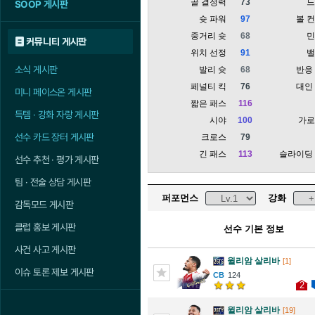
골 결정력
73
SOOP 게시판
슛 파워
97
볼 
중거리 슛
68
커뮤니티 게시판
위치 선정
91
소식 게시판
발리 슛
68
반응
페널티 킥
76
대인
미니 페이스온 게시판
짧은 패스
116
득템 · 강화 자랑 게시판
시야
100
가
선수 카드 장터 게시판
크로스
79
긴 패스
113
슬라이딩
선수 추천 · 평가 게시판
팀 · 전술 상담 게시판
퍼포먼스
강화
감독모드 게시판
클럽 홍보 게시판
선수 기본 정보
사건 사고 게시판
윌리암 살리바
[1]
이슈 토론 제보 게시판
124
2
윌리암 살리바
[19]