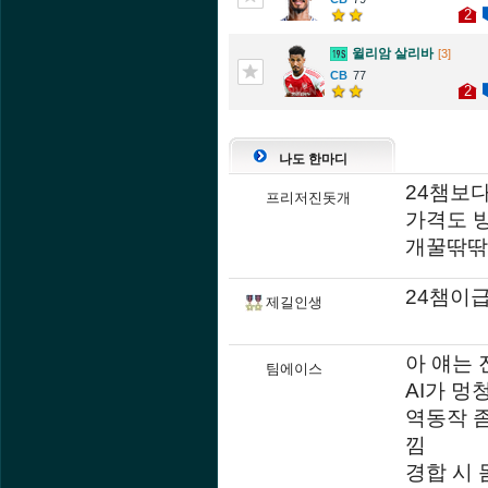
2
윌리암 살리바
[3]
77
2
나도 한마디
24챔보
프리저진돗개
가격도 
개꿀딲딲
24챔이급
제길인생
아 얘는 
팀에이스
AI가 멍
역동작 
낌
경합 시 