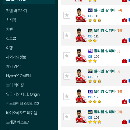
윌리암 살리바
팟벤 바로가기
[24]
111
치지직
2
차벤
윌리암 살리바
[19]
111
걸그룹
2
여행
윌리암 살리바
[2]
해외게임정보
109
2
게임 영상
윌리암 살리바
[7]
HyperX OMEN
109
2
브이 라이징
윌리암 살리바
[14]
일곱 개의 대죄: Origin
106
2
몬스터헌터 스토리즈3
윌리암 살리바
[26]
바이오하자드 레퀴엠
106
2
드래곤 퀘스트7