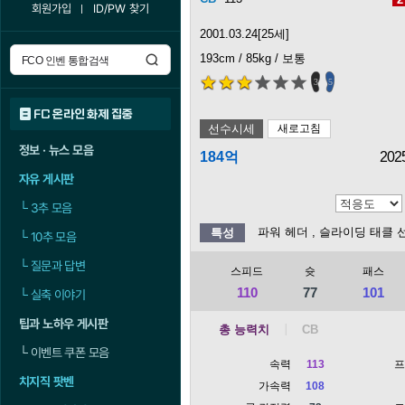
회원가입
ID/PW 찾기
2001.03.24[25세]
193cm / 85kg / 보통
3
5
FC 온라인 화제 집중
선수시세
새로고침
정보 · 뉴스 모음
184억
202
자유 게시판
└
3추 모음
파워 헤더
, 슬라이딩 태클 
특성
└
10추 모음
└
질문과 답변
스피드
슛
패스
110
77
101
└
실축 이야기
팁과 노하우 게시판
총 능력치
└
이벤트 쿠폰 모음
속력
113
치지직 팟벤
가속력
108