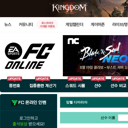
로스트아크
뉴스
커뮤니티
게임캘린더
게이머존
라이브/
기대평 이벤트
등번호
집중훈련 계산기
스쿼드 시뮬
선수
선수 비교
FC 온라인 인벤
앙헬 디마리아
로그인하고
선수 이름
출석보상
받으세요!