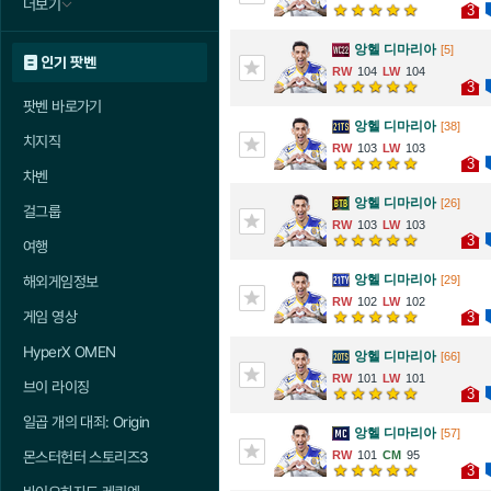
더보기
3
앙헬 디마리아
[5]
인기 팟벤
104
104
3
팟벤 바로가기
앙헬 디마리아
[38]
치지직
103
103
3
차벤
앙헬 디마리아
[26]
걸그룹
103
103
3
여행
앙헬 디마리아
[29]
해외게임정보
102
102
게임 영상
3
HyperX OMEN
앙헬 디마리아
[66]
101
101
브이 라이징
3
일곱 개의 대죄: Origin
앙헬 디마리아
[57]
101
95
몬스터헌터 스토리즈3
3