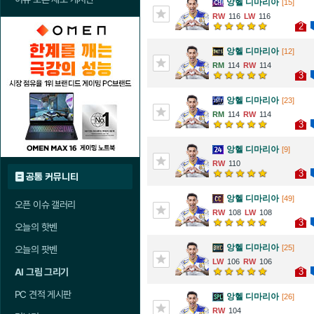
앙헬 디마리아
[15]
116
116
2
앙헬 디마리아
[12]
114
114
3
앙헬 디마리아
[23]
114
114
3
앙헬 디마리아
[9]
110
3
공통 커뮤니티
앙헬 디마리아
[49]
오픈 이슈 갤러리
108
108
3
오늘의 핫벤
앙헬 디마리아
[25]
오늘의 팟벤
106
106
3
AI 그림 그리기
PC 견적 게시판
앙헬 디마리아
[26]
104