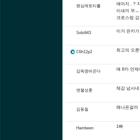
얘머지.. 
팬심에토티를
이새끼 무ㅡ
크로스랑 감
이거 은카가
Solo943
최고의 오
C6h12p2
얘 8카 언
감독명바꾼다
체감 넘사네.
엔젤성훈
왜나온걸까
김동칠
1빠
Hambeen