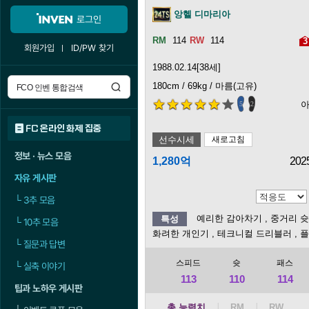
앙헬 디마리아
로그인
114
114
3
회원가입
ID/PW 찾기
1988.02.14[38세]
180cm / 69kg / 마름(고유)
5
2
FC 온라인 화제 집중
선수시세
새로고침
정보 · 뉴스 모음
1,280억
202
자유 게시판
└
3추 모음
예리한 감아차기
, 중거리 
특성
└
10추 모음
화려한 개인기
, 테크니컬 드리블러
, 
└
질문과 답변
스피드
슛
패스
└
실축 이야기
113
110
114
팁과 노하우 게시판
총 능력치