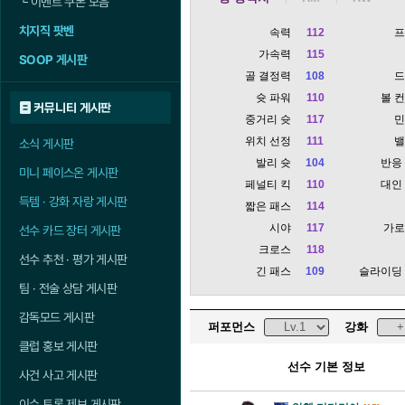
└
이벤트 쿠폰 모음
치지직 팟벤
속력
112
가속력
115
SOOP 게시판
골 결정력
108
슛 파워
110
볼 
커뮤니티 게시판
중거리 슛
117
위치 선정
111
소식 게시판
발리 슛
104
반응
미니 페이스온 게시판
페널티 킥
110
대인
득템 · 강화 자랑 게시판
짧은 패스
114
시야
117
가
선수 카드 장터 게시판
크로스
118
선수 추천 · 평가 게시판
긴 패스
109
슬라이딩
팀 · 전술 상담 게시판
감독모드 게시판
퍼포먼스
강화
클럽 홍보 게시판
선수 기본 정보
사건 사고 게시판
이슈 토론 제보 게시판