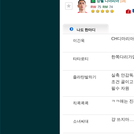
앙헬 디마리아
[18]
75
74
2
나도 한마디
CH디마리아
이긴욱
한쪽다리가
타타로티
실축 안감독
즐라탄발차기
조건 골이고
필수 자원
ㅋㅋ애는 진
킥콕콕콕
걍 쓰지마...
소녀씨대