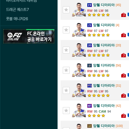
바이오하자드 레퀴엠
앙헬 디마리아
[45]
드래곤 퀘스트7
98
98
3
풋볼 매니저26
앙헬 디마리아
[4]
97
97
3
앙헬 디마리아
[20]
97
97
3
앙헬 디마리아
[56]
96
96
3
앙헬 디마리아
[31]
95
95
3
앙헬 디마리아
[42]
95
94
3
앙헬 디마리아
[100]