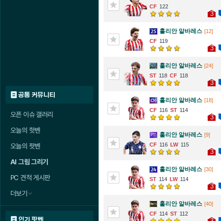
122
3
훌리안 알바레스
[12]
119
3
훌리안 알바레스
[24]
118
118
3
공통 커뮤니티
훌리안 알바레스
[18]
116
114
오픈 이슈 갤러리
3
오늘의 핫벤
훌리안 알바레스
[9]
116
115
오늘의 팟벤
3
AI 그림 그리기
훌리안 알바레스
[30]
PC 견적 게시판
114
114
3
더보기
훌리안 알바레스
[40]
114
112
인기 팟벤
3