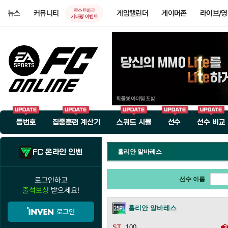
로스트아크
뉴스
커뮤니티
게임캘린더
게이머존
라이브/
기대평 이벤트
등번호
집중훈련 계산기
스쿼드 시뮬
선수
선수 비교
FC 온라인 인벤
훌리안 알바레스
로그인하고
선수 이름
출석보상
받으세요!
훌리안 알바레스
로그인
100
3