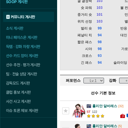
골 결정력
103
SOOP 게시판
슛 파워
103
볼 
중거리 슛
101
커뮤니티 게시판
위치 선정
103
소식 게시판
발리 슛
99
반응
페널티 킥
94
대인
미니 페이스온 게시판
짧은 패스
98
득템 · 강화 자랑 게시판
시야
98
가
선수 카드 장터 게시판
크로스
93
긴 패스
94
슬라이딩
선수 추천 · 평가 게시판
팀 · 전술 상담 게시판
퍼포먼스
강화
감독모드 게시판
클럽 홍보 게시판
선수 기본 정보
사건 사고 게시판
훌리안 알바레스
[32]
이슈 토론 제보 게시판
122
3
훌리안 알바레스
[5]