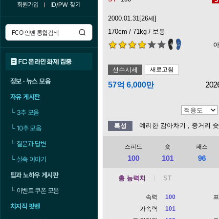
회원가입
ID/PW 찾기
2000.01.31[26세]
170cm / 71kg / 보통
4
5
FC 온라인 화제 집중
선수시세
새로고침
정보 · 뉴스 모음
57억 6,000만
202
자유 게시판
└
3추 모음
예리한 감아차기
, 중거리 
특성
└
10추 모음
└
질문과 답변
스피드
슛
패스
100
101
96
└
실축 이야기
팁과 노하우 게시판
총 능력치
└
이벤트 쿠폰 모음
속력
100
치지직 팟벤
가속력
101