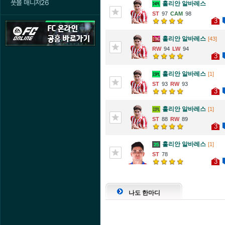
풋볼 매니저26
훌리안 알바레스
97
98
3
훌리안 알바레스
[43]
94
94
3
훌리안 알바레스
[1]
93
93
3
훌리안 알바레스
[1]
88
89
3
훌리안 알바레스
[1]
78
3
나도 한마디