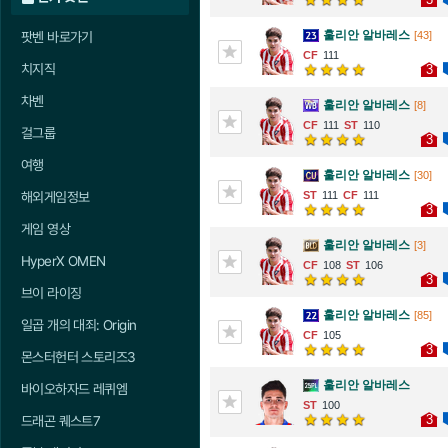
훌리안 알바레스
팟벤 바로가기
[43]
111
치지직
3
차벤
훌리안 알바레스
[8]
111
110
걸그룹
3
여행
훌리안 알바레스
[30]
해외게임정보
111
111
3
게임 영상
훌리안 알바레스
[3]
HyperX OMEN
108
106
3
브이 라이징
훌리안 알바레스
[85]
일곱 개의 대죄: Origin
105
3
몬스터헌터 스토리즈3
훌리안 알바레스
바이오하자드 레퀴엠
100
3
드래곤 퀘스트7