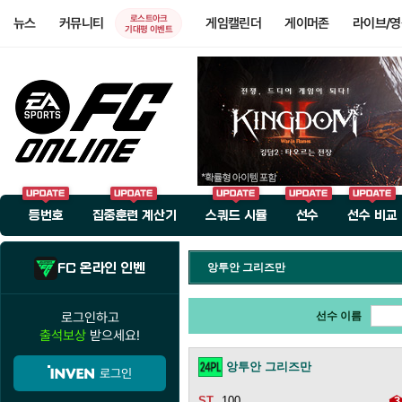
로스트아크
뉴스
커뮤니티
게임캘린더
게이머존
라이브/
기대평 이벤트
등번호
집중훈련 계산기
스쿼드 시뮬
선수
선수 비교
FC 온라인 인벤
앙투안 그리즈만
로그인하고
선수 이름
출석보상
받으세요!
앙투안 그리즈만
로그인
100
3