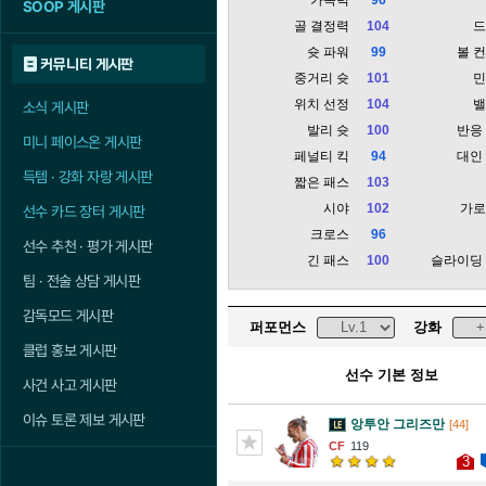
SOOP 게시판
골 결정력
104
슛 파워
99
볼 
커뮤니티 게시판
중거리 슛
101
위치 선정
104
소식 게시판
발리 슛
100
반응
미니 페이스온 게시판
페널티 킥
94
대인
득템 · 강화 자랑 게시판
짧은 패스
103
시야
102
가
선수 카드 장터 게시판
크로스
96
선수 추천 · 평가 게시판
긴 패스
100
슬라이딩
팀 · 전술 상담 게시판
감독모드 게시판
퍼포먼스
강화
클럽 홍보 게시판
선수 기본 정보
사건 사고 게시판
이슈 토론 제보 게시판
앙투안 그리즈만
[44]
119
3