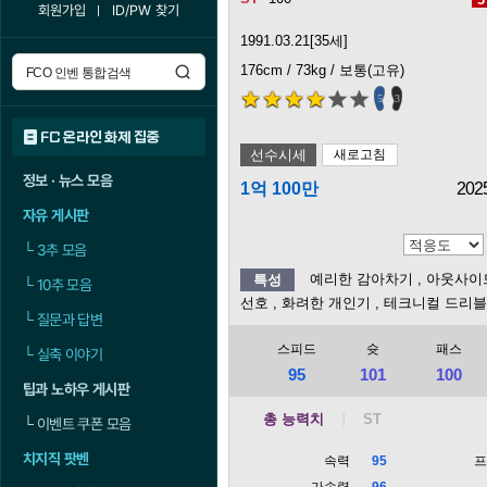
회원가입
ID/PW 찾기
1991.03.21[35세]
176cm / 73kg / 보통(고유)
5
3
FC 온라인 화제 집중
선수시세
새로고침
정보 · 뉴스 모음
1억 100만
202
자유 게시판
└
3추 모음
예리한 감아차기
, 아웃사이
특성
└
10추 모음
선호
, 화려한 개인기
, 테크니컬 드리
└
질문과 답변
스피드
슛
패스
└
실축 이야기
95
101
100
팁과 노하우 게시판
총 능력치
└
이벤트 쿠폰 모음
치지직 팟벤
속력
95
가속력
96