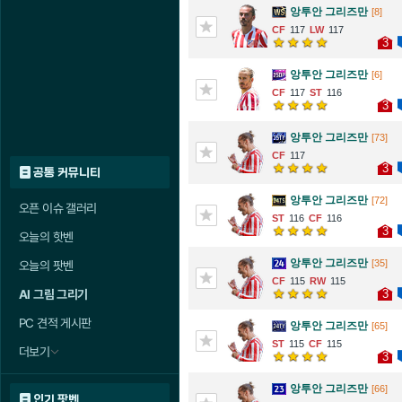
앙투안 그리즈만
[8]
117
117
3
앙투안 그리즈만
[6]
117
116
3
앙투안 그리즈만
[73]
117
3
공통 커뮤니티
앙투안 그리즈만
[72]
오픈 이슈 갤러리
116
116
3
오늘의 핫벤
앙투안 그리즈만
[35]
오늘의 팟벤
115
115
3
AI 그림 그리기
PC 견적 게시판
앙투안 그리즈만
[65]
115
115
더보기
3
앙투안 그리즈만
[66]
인기 팟벤