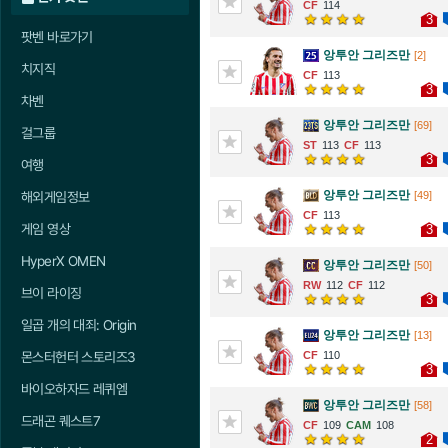
114
3
팟벤 바로가기
앙투안 그리즈만
[2]
치지직
113
3
차벤
앙투안 그리즈만
[69]
걸그룹
113
113
3
여행
앙투안 그리즈만
[49]
해외게임정보
113
게임 영상
3
HyperX OMEN
앙투안 그리즈만
[50]
112
112
브이 라이징
3
일곱 개의 대죄: Origin
앙투안 그리즈만
[13]
110
몬스터헌터 스토리즈3
3
바이오하자드 레퀴엠
앙투안 그리즈만
[58]
드래곤 퀘스트7
109
108
2