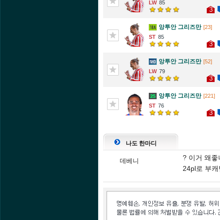
85
3
앙투안 그리즈만
[23]
85
3
앙투안 그리즈만
[52]
79
3
앙투안 그리즈만
[221]
76
3
나도 한마디
? 이거 왜
데베니
24pl로 