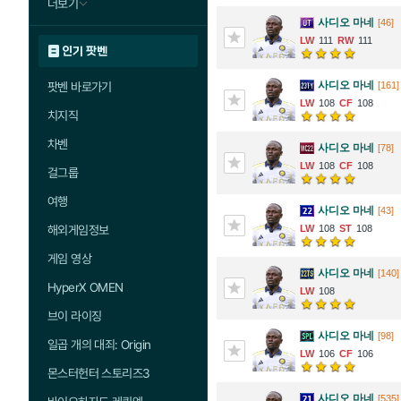
더보기
사디오 마네
[46]
111
111
인기 팟벤
사디오 마네
팟벤 바로가기
[161]
108
108
치지직
차벤
사디오 마네
[78]
108
108
걸그룹
여행
사디오 마네
[43]
해외게임정보
108
108
게임 영상
사디오 마네
[140]
HyperX OMEN
108
브이 라이징
사디오 마네
[98]
일곱 개의 대죄: Origin
106
106
몬스터헌터 스토리즈3
사디오 마네
[535]