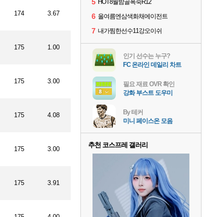
5
HOT8월밤골폭죽R12
174
3.67
6
올여름엔삼색화채에이전트
7
내가찜한선수11강오이쉬
175
1.00
인기 선수는 누구?
FC 온라인 데일리 차트
175
3.00
필요 재료 OVR 확인
강화 부스트 도우미
By 테커
175
4.08
미니 페이스온 모음
추천 코스프레 갤러리
175
3.00
175
3.91
175
4.00