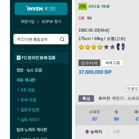
사디오 마네
로그인
94
회원가입
ID/PW 찾기
1992.04.10[34세]
175cm / 69kg / 보통(고유)
4
5
FC 온라인 화제 집중
선수시세
새로고침
정보 · 뉴스 모음
37,600,000 BP
자유 게시판
└
3추 모음
화려한 개인기
, 스피
특성
└
10추 모음
└
질문과 답변
스피드
슛
패
97
90
8
└
실축 이야기
팁과 노하우 게시판
총 능력치