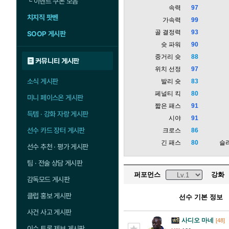
└
이벤트 쿠폰 모음
속력
97
치지직 팟벤
가속력
99
골 결정력
93
SOOP 게시판
슛 파워
90
중거리 슛
88
커뮤니티 게시판
위치 선정
97
소식 게시판
발리 슛
83
페널티 킥
80
미니 페이스온 게시판
짧은 패스
91
득템 · 강화 자랑 게시판
시야
91
선수 카드 장터 게시판
크로스
86
긴 패스
80
슬
선수 추천 · 평가 게시판
팀 · 전술 상담 게시판
퍼포먼스
강화
감독모드 게시판
클럽 홍보 게시판
선수 기본 정보
사건 사고 게시판
사디오 마네
[48]
이슈 토론 제보 게시판