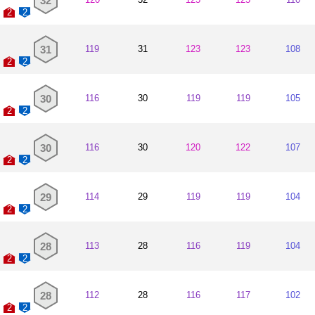
32
2
2
31
119
31
123
123
108
2
2
30
116
30
119
119
105
2
2
30
116
30
120
122
107
2
2
29
114
29
119
119
104
2
2
28
113
28
116
119
104
2
2
28
112
28
116
117
102
2
2