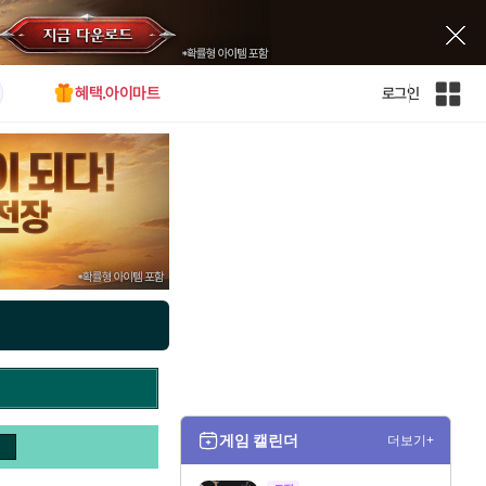
혜택.아이마트
로그인
인
벤
전
체
사
이
트
맵
게임 캘린더
더보기+