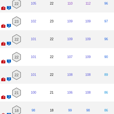
22
105
22
110
112
96
3
2
23
102
23
109
109
97
3
2
22
101
22
109
109
96
3
2
22
101
22
107
109
90
3
1
22
101
22
108
108
89
3
2
21
100
21
106
108
86
3
2
18
98
18
99
98
86