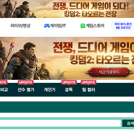
X
최대 90% 할인
라이브/영상
게이밍/IT
게임스토어
8월 프로모션
 비교
선수 평가
개인기
감독
팀 컬러
검색