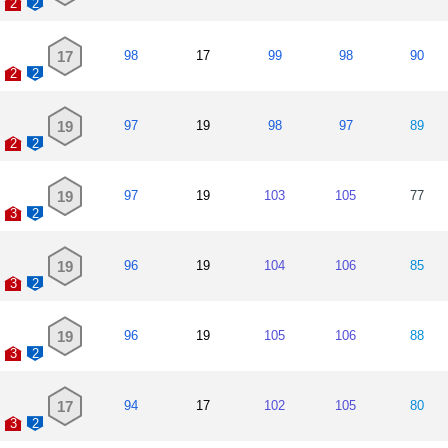
2
2
17
98
17
99
98
90
2
2
19
97
19
98
97
89
2
2
19
97
19
103
105
77
3
2
19
96
19
104
106
85
3
2
19
96
19
105
106
88
3
2
17
94
17
102
105
80
3
2