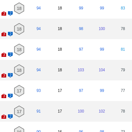
18
94
18
99
99
83
3
2
18
94
18
98
100
78
3
2
18
94
18
97
99
81
3
2
18
94
18
103
104
79
3
2
17
93
17
97
99
77
3
2
17
91
17
100
102
78
3
2
90
16
96
98
73