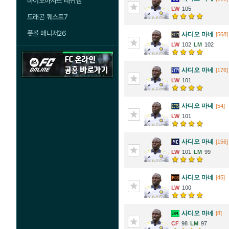
바이오하자드 레퀴엠
105
드래곤 퀘스트7
풋볼 매니저26
사디오 마네
[568]
102
102
사디오 마네
[176]
101
사디오 마네
[54]
101
사디오 마네
[156]
101
99
사디오 마네
[45]
100
사디오 마네
[8]
98
97