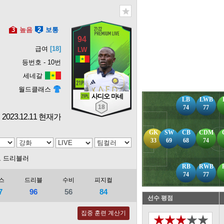
3
높음
2
보통
94
급여
[18]
등번호 - 10번
세네갈
월드클래스
사디오 마네
LB
LWB
18
74
77
2023.12.11 현재가
GK
SW
CB
CDM
33
69
68
74
드 드리블러
RB
RWB
74
77
스
드리블
수비
피지컬
7
96
56
84
선수 평점
집중 훈련 계산기
★★★★★