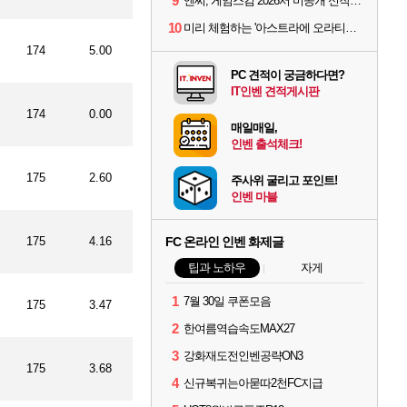
9
엔씨, 게임스컴 2026서 미공개 신작 최초 공개
10
미리 체험하는 '아스트라에 오라티오'...NC, 8/19부터 CBT 참가자 모집
174
5.00
PC 견적이 궁금하다면?
IT인벤 견적게시판
174
0.00
매일매일,
인벤 출석체크!
175
2.60
주사위 굴리고 포인트!
인벤 마블
175
4.16
FC 온라인 인벤 화제글
팁과 노하우
자게
1
7월 30일 쿠폰모음
175
3.47
2
한여름역습속도MAX27
3
강화재도전인벤공략ON3
175
3.68
4
신규복귀는아묻따2천FC지급