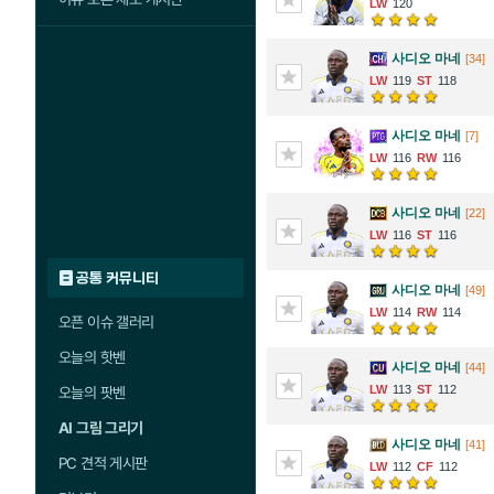
120
사디오 마네
[34]
119
118
사디오 마네
[7]
116
116
사디오 마네
[22]
116
116
공통 커뮤니티
사디오 마네
[49]
114
114
오픈 이슈 갤러리
오늘의 핫벤
사디오 마네
[44]
113
112
오늘의 팟벤
AI 그림 그리기
사디오 마네
[41]
PC 견적 게시판
112
112