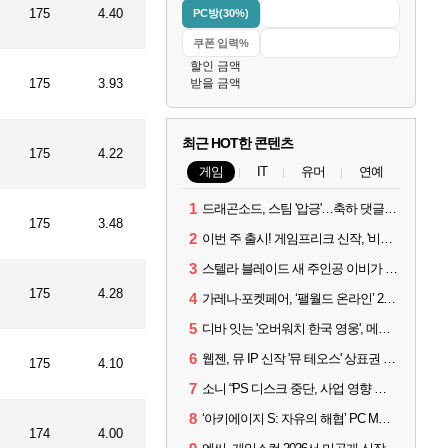
175
4.40
PC방(30%)
할인 금액
175
3.93
받을 금액
최근 HOT한 콘텐츠
175
4.22
게임
IT
유머
연예
1
드래곤소드, 스팀 '압긍'…축하 댓글 달고 게임 코드 받자!
175
3.48
2
이번 주 출시! 게임프리크 신작, '비스트 오브 리인카네이션'
3
스텔라 블레이드 새 주인공 이비가 부릅니다, 'Wanna be in LOVE' 뮤비 공개
175
4.28
4
가레나·포켓페어, ‘팰월드 온라인’ 2026년 출시 예고
5
디바 잇는 '오버워치 한국 영웅', 메카 파일럿 디몬 나온다
6
웹젠, 뮤 IP 신작 '뮤 테오스' 상표권 출원
175
4.10
7
소니 “PS 디스크 중단, 사업 영향 없다”
8
‘아키에이지 S: 자유의 해협’ PC MMORPG로 개발한다
174
4.00