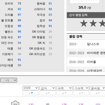
프리킥
73
몸싸움
81
3/5.0
2명
커브
85
스태미너
92
드리블
97
적극성
83
선수 평점 입력
★
★
볼 컨트롤
95
점프
94
민첩성
99
침착성
91
밸런스
95
GK 다이빙
25
클럽 경력
반응 속도
97
GK 핸들링
25
대인 수비
54
GK 킥
30
알나스르
2023~
태클
54
GK 반응속도
29
바이에른 뮌
2022~2023
가로채기
48
GK 위치선정
23
헤더
91
리버풀
2016~2022
라이딩 태클
50
사우샘프턴
2014~2016
레드불 잘츠
2012~2014
FC 메스
2012~2012
FC 메스 II
2010~2012
120
32
125
125
110