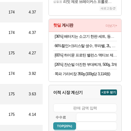
리밋 제로 브레이커스 프롤로그 테스트 후기 영상 업로드
섭컬겜
새로고침
174
4.37
핫딜
게시판
더보기+
174
4.37
[36%] 배터지는 소고기 한판 세트, 등심살 300g + 살치살 200g + 부채살 200g + 갈비살 200g + 우삼겹 300g, 1.2kg, 1세트
66%할인>크리스탈 생수, 무라벨, 2L, 12개
175
4.27
[65%] 하이뮨 프로틴 밸런스 액티브 제로, 밀크쉐이크, 250ml, 18개
[26%] 쟌슨빌 더진한 부대찌개, 500g, 3개
174
3.92
쪽파 가리비장 350g (100g당 3,114원)
이적 시장 계산기
+모두 받기
175
3.63
175
4.14
수수료
TOP(20%)