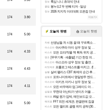
룩삼 니니 초대석 안내
정보
봉누도2 두 번째 티저 - 일상
클립
2026 치지직 이리대회 오픈컵 안내
정보
174
3.80
더보기+
오늘의 팟벤
오늘의 핫벤
174
5.00
선생님들 차 시동 끌 때 꾸르륵소리나는데
차벤
아사쿠라 마이 성우 정보 및 주요 필모
아스오라
174
4.33
모든 요리/작물 책 획득 위치 공략 (36개) - 미식가 도전과제
비스트
[무무기획 · 새출발] 기간 한정 의뢰 이벤트
명조
아스오라 성우 정보 및 출연작 모음
아스오라
프롤로그 테스트를 마치고.. (feat. 리아)
리밋제로
174
4.43
실버 팰리스 CBT 화제의 순간·후기 모음
실팰
포트나이트에서 명일방주 엔드필드 [펠리카] 판매 예정
섭컬겜
아키츠 아키나 성우 정보 및 주요 필모
아스오라
174
4.11
모든 바우에라 업그레이드 아이템 획득 위치 공략 (89개)
비스트
무한대 아난타가 넷이즈 어플 달력에 일정 등록
섭컬겜
AI발 원가 압박, 메인보드값 오르나
해외겜
FF7 외전 세계관, 완결편에 집결
해외겜
174
5.00
모든 엘리트 골렘 위치 공략 (30개) - 방랑 결투가
비스트