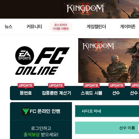
로스트아크
뉴스
커뮤니티
게임캘린더
게이머존
기대평 이벤트
등번호
집중훈련 계산기
스쿼드 시뮬
선수
선수
FC 온라인 인벤
사디오 마네
로그인하고
선수 이름
출석보상
받으세요!