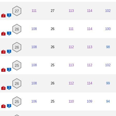
27
111
27
113
114
102
2
2
26
108
26
111
114
100
2
2
26
108
26
112
113
98
3
2
25
108
25
113
112
102
2
2
26
108
26
112
114
99
3
2
25
106
25
110
109
94
3
2