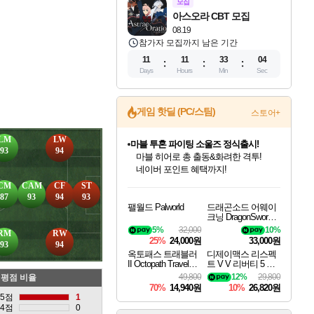
모집
아스오라 CBT 모집
08.19
참가자 모집까지 남은 기간
11
11
33
03
Days
Hours
Min
Sec
게임 핫딜 (PC/스팀)
스토어+
LM
LW
마블 투혼 파이팅 소울즈 정식출시!
93
94
마블 히어로 총 출동&화려한 격투!
네이버 포인트 혜택까지!
인벤게임즈 8월 특별 할인!
드래곤소드: 어웨이크닝 입점!
문명 7 특별 할인!
귀무자: 검의 길 예약 판매 중!
비스트 오브 리인카네이션 정식 출시!
커세어 코브 출시 기념 할인!
더 렐릭 퍼스트 가디언 정식 출시
베데스다 40주년 기념 할인 중!
캡콤 프렌차이즈 할인 진행 중!
캡콤 일부 상품 상시 할인
스타워즈 은하계 레이서
로블록스 기프트 카드 공식 입점
CM
CAM
CF
ST
인기 퍼블리셔 모음!
스팀으로 만나는 드래곤소드!
조선&고려 DLC 출시 예정
10% 할인과
게임프릭 신작 IP
해적'섬'을 발전시키자!
설화x하드코어 액션!
베데스다의 명작들을
몬헌, 바하 등 인기 IP를
몬헌 와일즈 & 드래곤즈 도그마2
인벤게임즈에서 10% 추가 적립
Robux를 가장 안전하고
87
93
94
93
팰월드 Palworld
드래곤소드 어웨이
최대 90% 할인가를 만나보세요!
네이버혜택과 함께 만나보세요!
50%할인&추가 적립까지!
이니&베니 혜택까지!
네이버 혜택가와 함께 예약하세요!
할인&네이버혜택으로 만나보세요!
네이버페이 혜택과 만나보세요!
40주년 프로모션으로 만나보세요!
할인가에 만나보세요!
일부 에디션 상시 할인!
혜택으로 예약 판매 중
편안하게 충전하세요
크닝 DragonSword A
wakening
5%
32,000
10%
RM
RW
25%
24,000원
33,000원
93
94
옥토패스 트래블러
디제이맥스 리스펙
II Octopath Traveler I
트 V V 리버티 5 팩
I
DJMAX RESPECT
49,800
12%
29,800
평점 비율
V V Liberty 5 Pack D
70%
14,940원
10%
26,820원
LC
5점
1
4점
0