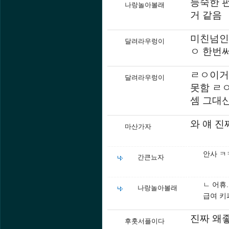
능숙한 펀
나랑놀아볼래
거 같음
미친넘인가
달려라우렁이
ㅇ 한번
ㄹㅇ이거
달려라우렁이
못함 ㄹ
셈 그대
와 얘 진
마산가자
안사 ㅋ
간큰뇨자
ㄴ 어휴.
나랑놀아볼래
급여 키
진짜 왜
후훗서플이다