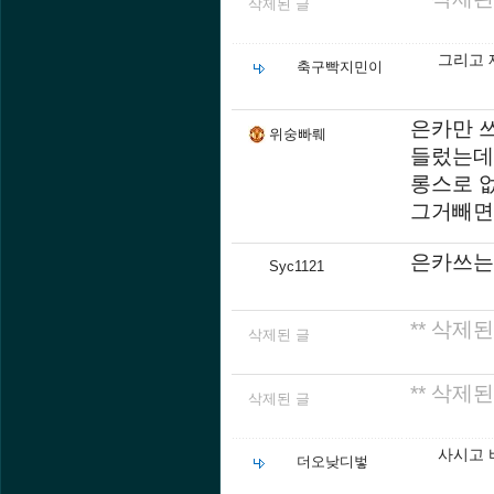
삭제된 글
그리고 
축구빡지민이
은카만 
위숭빠뤠
들렀는데
롱스로 없
그거빼면
은카쓰는데
Syc1121
** 삭제된
삭제된 글
** 삭제된
삭제된 글
사시고 
더오낮디벟