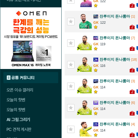
122
2
잔루이지 돈나룸마
[1]
122
2
잔루이지 돈나룸마
[7]
119
2
잔루이지 돈나룸마
[18]
116
2
공통 커뮤니티
잔루이지 돈나룸마
[3]
114
오픈 이슈 갤러리
2
오늘의 핫벤
잔루이지 돈나룸마
[6]
114
오늘의 팟벤
2
AI 그림 그리기
잔루이지 돈나룸마
[4]
PC 견적 게시판
114
2