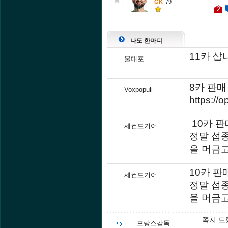
79
2
나도 한마디
11카 삽
물대포
8카 판매
Voxpopuli
https://
10카 
세컨드기어
정말 섭종
을 머금
10카 
세컨드기어
정말 섭종
을 머금
쪽지 드
프랑스감독