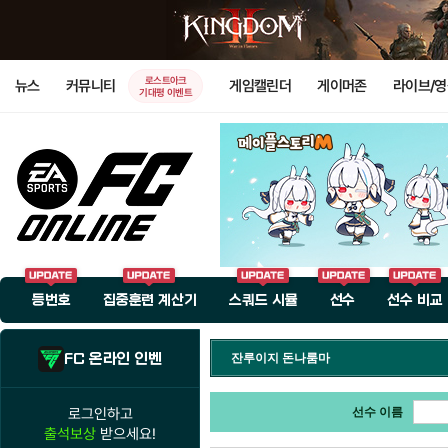
로스트아크
뉴스
커뮤니티
게임캘린더
게이머존
라이브/
기대평 이벤트
등번호
집중훈련 계산기
스쿼드 시뮬
선수
선수 비교
FC 온라인 인벤
잔루이지 돈나룸마
로그인하고
선수 이름
출석보상
받으세요!