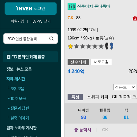
잔루이지 돈나룸마
로그인
88
2
회원가입
ID/PW 찾기
1999.02.25[27세]
196cm / 90kg / 보통(고유)
3
5
FC 온라인 화제 집중
선수시세
새로고침
정보 · 뉴스 모음
4,240억
202
자유 게시판
└
3추 모음
스위퍼 키퍼
, GK 적극적 
특성
└
10추 모음
└
질문과 답변
다이빙
핸들링
킥
93
86
81
└
실축 이야기
팁과 노하우 게시판
총 능력치