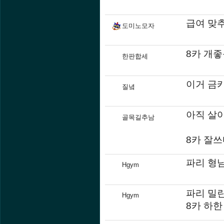
급여 맞
도미노모자
8카 개좋
한판합세
이거 금
질녘
아직 살
골목길추남
8카 잘
파리 형
Hgym
파리 밀란
Hgym
8카 하