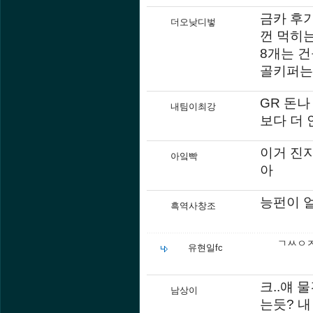
금카 후기
더오낮디벟
껀 먹히는
8개는 건
골키퍼는
GR 돈나
내팀이최강
보다 더 
이거 진지
아잌빡
아
능펀이 
흑역사창조
ㄱㅆㅇ
유현일fc
크..얘 
남상이
는듯? 내