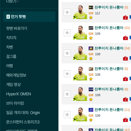
더보기
잔루이지 돈나룸마
[5]
112
인기 팟벤
2
잔루이지 돈나룸마
팟벤 바로가기
[31]
109
치지직
2
차벤
잔루이지 돈나룸마
[34]
108
걸그룹
2
여행
잔루이지 돈나룸마
[5]
해외게임정보
108
2
게임 영상
잔루이지 돈나룸마
[6]
HyperX OMEN
108
2
브이 라이징
잔루이지 돈나룸마
[11]
일곱 개의 대죄: Origin
106
2
몬스터헌터 스토리즈3
잔루이지 돈나룸마
[47]