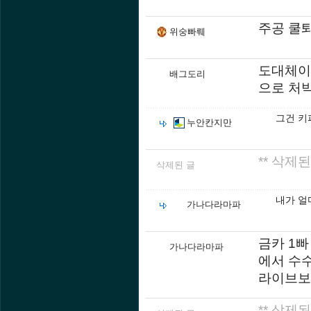
주공 쿨
위숭빠뤠
도대체이
배그도리
으로 처
그건 키
누안칸지만
** 삭제된
삭제된 글
내가 얼
가나다라마파
금카 1
가나다라마파
에서 수
라이브보
** 삭제된