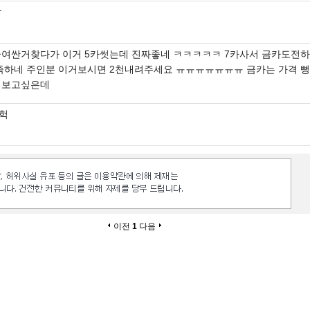
삼
급여싼거찾다가 이거 5카썻는데 진짜좋네 ㅋㅋㅋㅋㅋ 7카사서 금카도전
족하네 주인분 이거보시면 2천내려주세요 ㅠㅠㅠㅠㅠㅠㅠ 금카는 가격 
해보고싶은데
헉
이전
1
다음