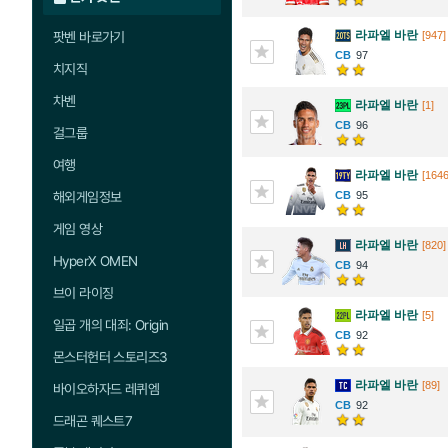
라파엘 바란
팟벤 바로가기
[947]
97
치지직
차벤
라파엘 바란
[1]
96
걸그룹
여행
라파엘 바란
[1646
해외게임정보
95
게임 영상
라파엘 바란
[820]
HyperX OMEN
94
브이 라이징
라파엘 바란
[5]
일곱 개의 대죄: Origin
92
몬스터헌터 스토리즈3
라파엘 바란
[89]
바이오하자드 레퀴엠
92
드래곤 퀘스트7