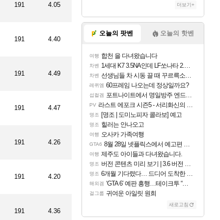
191
4.05
더보기+
오늘의 팟벤
오늘의 핫벤
191
4.40
합천 을 다녀왔습니다
여행
1세대 K7 3.5NA인데 LF쏘나타 2.0NA 기변하면 유류비 절약이 얼마나 될까요..?
차벤
191
4.49
선생님들 차 시동 끌 때 꾸르륵소리나는데
차벤
60프레임 나오는데 정상일까요?
레퀴엠
포트나이트에서 명일방주 엔드필드 [펠리카] 판매 예정
섭컬겜
라스트 에포크 시즌5 - 서리화신의 분노 티저
PV
191
4.47
[명조 | 도미노피자 콜라보] 예고
명조
힐러는 안나오고
명조
오사카 가족여행
여행
191
4.26
8월 28일 넷플릭스에서 예고편 공개 예정
GTA6
제주도 아이들과 다녀왔습니다.
여행
버전 콘텐츠 미리 보기 | 3.6 버전 「신기루 속 등불 그림자, 속세에 깃든 검의 결심」이 8월 20일에 업데이트됩니다!
명조
6개월 기다렸다… 드디어 도착한 치사 메신저백! 실물 후기
명조
191
4.20
‘GTA 6’ 예판 흥행…테이크투 “내부 예상 크게 넘어”
해외겜
귀여운 아일릿 원희
걸그룹
새로고침
191
4.36