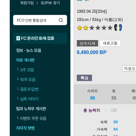
회원가입
ID/PW 찾기
1993.04.25[33세]
191cm / 81kg / 마름(고유)
3
5
FC 온라인 화제 집중
선수시세
새로고침
정보 · 뉴스 모음
6,490,000 BP
자유 게시판
└
3추 모음
특성
└
10추 모음
└
질문과 답변
스피드
슛
패
86
55
6
└
실축 이야기
팁과 노하우 게시판
총 능력치
└
이벤트 쿠폰 모음
속력
89
치지직 팟벤
가속력
84