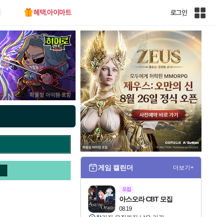
혜택.아이마트
로그인
인
벤
전
체
사
이
트
맵
게임 캘린더
더보기+
모집
아스오라 CBT 모집
08.19