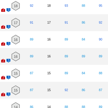
18
92
18
93
88
95
2
3
17
91
17
91
86
92
2
3
16
89
16
89
84
90
2
3
16
89
16
89
89
89
2
3
15
87
15
89
84
88
2
3
15
87
15
92
86
87
2
3
14
86
14
88
88
89