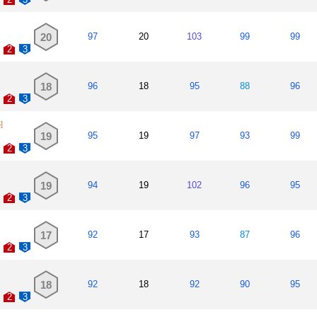
20
97
20
103
99
99
2
3
18
96
18
95
88
96
2
3
]
19
95
19
97
93
99
2
3
19
94
19
102
96
95
2
3
17
92
17
93
87
96
2
3
18
92
18
92
90
95
2
3