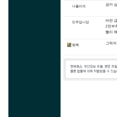
금카 
나폴리의
바란 
민주입니당
2천부
빨리 
그럭저
범혜