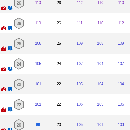
26
110
26
112
110
110
2
3
26
110
26
111
110
112
2
3
25
108
25
109
108
109
2
3
24
105
24
107
104
107
2
3
22
101
22
105
104
104
2
3
22
101
22
106
103
106
2
3
20
98
20
105
101
103
2
3