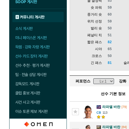
골 결정력
53
SOOP 게시판
슛 파워
59
중거리 슛
60
커뮤니티 게시판
위치 선정
59
발리 슛
50
소식 게시판
페널티 킥
51
미니 페이스온 게시판
짧은 패스
82
득템 · 강화 자랑 게시판
시야
65
크로스
50
선수 카드 장터 게시판
긴 패스
81
슬
선수 추천 · 평가 게시판
팀 · 전술 상담 게시판
퍼포먼스
강화
감독모드 게시판
클럽 홍보 게시판
선수 기본 정보
사건 사고 게시판
라파엘 바란
[79]
이슈 토론 제보 게시판
113
라파엘 바란
[84]