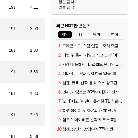
할인 금액
191
4.11
받을 금액
최근 HOT한 콘텐츠
191
3.00
게임
IT
유머
연예
1
드래곤소드, 스팀 '압긍'…축하 댓글 달고 게임 코드 받자!
191
1.00
2
이번 주 출시! 게임프리크 신작, '비스트 오브 리인카네이션'
3
가레나·포켓페어, ‘팰월드 온라인’ 2026년 출시 예고
191
3.33
4
디바 잇는 '오버워치 한국 영웅', 메카 파일럿 디몬 나온다
5
웹젠, 뮤 IP 신작 '뮤 테오스' 상표권 출원
6
엔씨, 게임스컴 2026서 미공개 신작 최초 공개
191
1.80
7
'오너' 빼고, '페인터' 출전한 T1, 한화생명에 패배
8
‘아키에이지 S: 자유의 해협’ PC MMORPG로 개발한다
191
3.40
9
컴투스-에이버튼 신작 '제우스' 8월 26일 출시…"모두를 위한 경쟁"
10
웹젠, 상반기 영업수익 773억 원…순이익 89% 증가
191
3.56