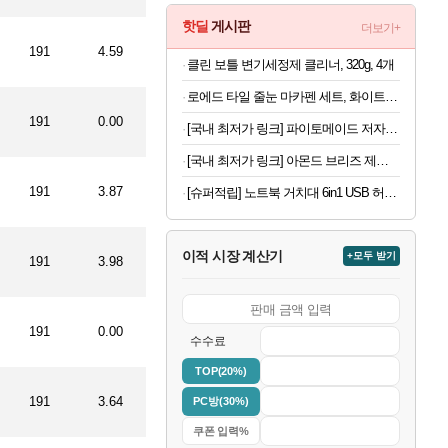
핫딜
게시판
더보기+
191
4.59
클린 보틀 변기세정제 클리너, 320g, 4개
로에드 타일 줄눈 마카펜 세트, 화이트, 5P, 1세트
191
0.00
[국내 최저가 링크] 파이토메이드 저자극 초극세 프리미엄 칫솔, 10개입, 3세트
[국내 최저가 링크] 아몬드 브리즈 제로슈가, 초콜릿, 190ml, 24팩
191
3.87
[슈퍼적립] 노트북 거치대 6in1 USB 허브형 높이 조절 받침대 스탠드 LD204H
이적 시장 계산기
+모두 받기
191
3.98
191
0.00
수수료
TOP(20%)
191
3.64
PC방(30%)