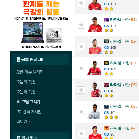
110
라파엘 바란
[56]
110
라파엘 바란
[194]
108
공통 커뮤니티
라파엘 바란
[190]
105
오픈 이슈 갤러리
오늘의 핫벤
라파엘 바란
[95]
101
오늘의 팟벤
AI 그림 그리기
라파엘 바란
[370]
PC 견적 게시판
101
더보기
라파엘 바란
[473]
98
인기 팟벤