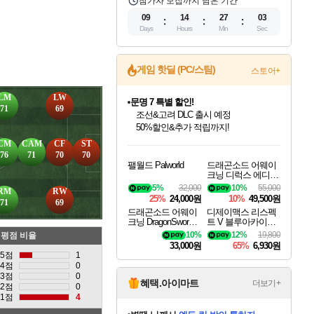
참가자 모집까지 남은 기간
09
14
27
02
Days
Hours
Min
Sec
게임 핫딜 (PC/스팀)
스토어+
LM
LW
문명 7 특별 할인!
71
69
조선&고려 DLC 출시 예정
50%할인&추가 적립까지!
인벤게임즈 8월 특별 할인!
드래곤소드: 어웨이크닝 입점!
마블 투혼 파이팅 소울즈 정식출시!
귀무자: 검의 길 예약 판매 중!
비스트 오브 리인카네이션 정식 출시!
커세어 코브 출시 기념 할인!
더 렐릭 퍼스트 가디언 정식 출시
베데스다 40주년 기념 할인 중!
캡콤 프렌차이즈 할인 진행 중!
캡콤 일부 상품 상시 할인
스타워즈 은하계 레이서
로블록스 기프트 카드 공식 입점
CM
CAM
CF
ST
인기 퍼블리셔 모음!
스팀으로 만나는 드래곤소드!
마블 히어로 총 출동&화려한 격투!
10% 할인과
게임프릭 신작 IP
해적'섬'을 발전시키자!
설화x하드코어 액션!
베데스다의 명작들을
몬헌, 바하 등 인기 IP를
몬헌 와일즈 & 드래곤즈 도그마2
인벤게임즈에서 10% 추가 적립
Robux를 가장 안전하고
76
71
70
70
팰월드 Palworld
드래곤소드 어웨이
최대 90% 할인가를 만나보세요!
네이버혜택과 함께 만나보세요!
네이버 포인트 혜택까지!
이니&베니 혜택까지!
네이버 혜택가와 함께 예약하세요!
할인&네이버혜택으로 만나보세요!
네이버페이 혜택과 만나보세요!
40주년 프로모션으로 만나보세요!
할인가에 만나보세요!
일부 에디션 상시 할인!
혜택으로 예약 판매 중
편안하게 충전하세요
크닝 디럭스 에디션
DragonSword Awake
5%
32,000
10%
55,000
RM
RW
ning Deluxe Edition
25%
24,000원
10%
49,500원
71
69
드래곤소드 어웨이
디제이맥스 리스펙
크닝 DragonSword A
트 V 블루아카이브
wakening
팩 DJMAX RESPE
10%
12%
19,800
평점 비율
CT V Blue Archive P
33,000원
65%
6,930원
ack DLC
5점
1
4점
0
3점
0
혜택.아이마트
더보기+
2점
0
1점
4