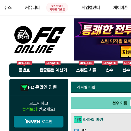
로스트아크
뉴스
커뮤니티
게임캘린더
게이머존
기대평 이벤트
등번호
집중훈련 계산기
스쿼드 시뮬
선수
선수
FC 온라인 인벤
라파엘 바란
로그인하고
선수 이름
출석보상
받으세요!
라파엘 바란
로그인
87