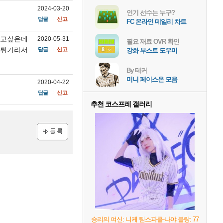
2024-03-20
인기 선수는 누구?
답글
신고
FC 온라인 데일리 차트
하고싶은데
2020-05-31
필요 재료 OVR 확인
뻥튀기라서
답글
신고
강화 부스트 도우미
By 테커
미니 페이스온 모음
2020-04-22
답글
신고
추천 코스프레 갤러리
등록
승리의 여신: 니케 팀스파클-나야 블랑: 77