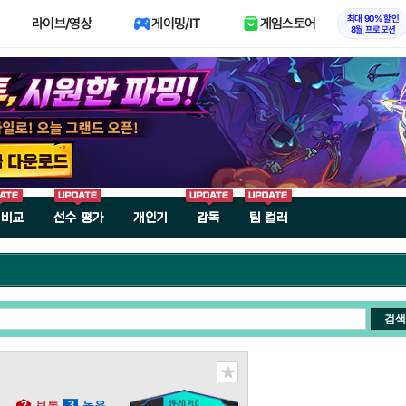
최대 90% 할인
라이브/영상
게이밍/IT
게임스토어
8월 프로모션
 비교
선수 평가
개인기
감독
팀 컬러
검색
2
보통
3
높음