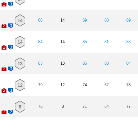
2
3
14
86
14
89
83
89
2
3
14
84
14
85
81
88
2
3
13
83
13
85
83
84
2
3
12
79
12
74
67
78
2
3
8
75
8
71
64
77
2
2