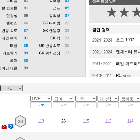
드리블
61
적극성
81
선수 평점 입력
★
★
볼 컨트롤
81
점프
85
민첩성
69
침착성
87
밸런스
46
GK 다이빙
22
클럽 경력
반응 속도
87
GK 핸들링
22
대인 수비
91
GK 킥
21
코모 1907
2024~2024
태클
89
GK 반응속도
25
맨체스터 유
2021~2024
가로채기
89
GK 위치선정
17
헤더
88
레알 마드리
2011~2021
라이딩 태클
89
RC 랑스
2010~2011
RC 랑스 II
2010~2011
28
113
28
115
112
114
2
2