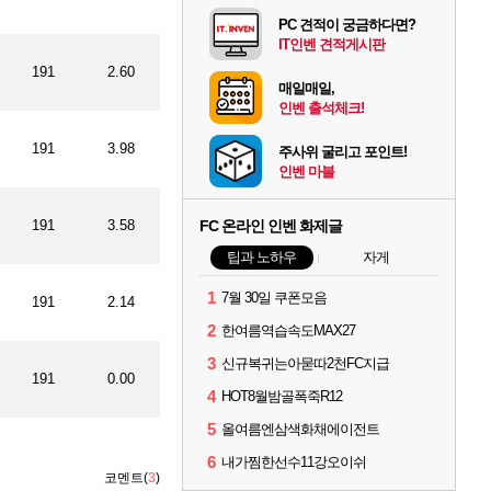
PC 견적이 궁금하다면?
IT인벤 견적게시판
191
2.60
매일매일,
인벤 출석체크!
191
3.98
주사위 굴리고 포인트!
인벤 마블
191
3.58
FC 온라인 인벤 화제글
팁과 노하우
자게
1
7월 30일 쿠폰모음
191
2.14
2
한여름역습속도MAX27
3
신규복귀는아묻따2천FC지급
191
0.00
4
HOT8월밤골폭죽R12
5
올여름엔삼색화채에이전트
6
내가찜한선수11강오이쉬
코멘트(
3
)