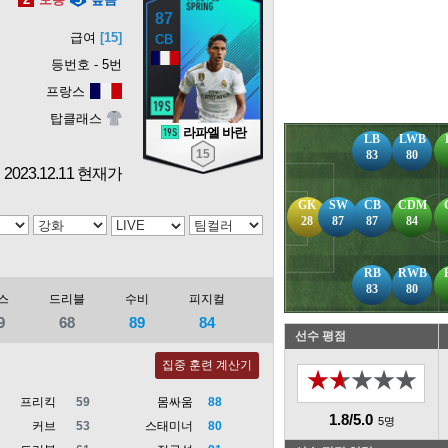
87
급여
[15]
등번호 - 5번
프랑스
탑클래스
라파엘 바란
LB
LWB
15
83
80
2023.12.11 현재가
GK
SW
CB
CDM
28
87
87
84
RB
RWB
83
80
스
드리블
수비
피지컬
9
68
89
84
선수 평점
집중 훈련 계산기
★★★★★
프리킥
59
몸싸움
88
1.8/5.0
5명
커브
53
스태미너
80