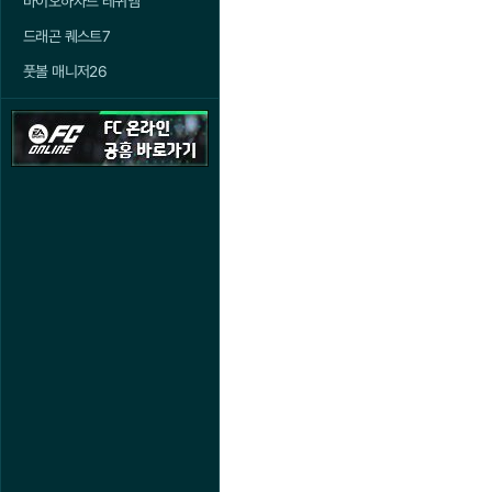
바이오하자드 레퀴엠
드래곤 퀘스트7
풋볼 매니저26