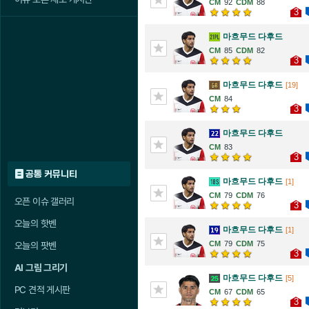
92
88
3
마흐무드 다후드
85
82
3
마흐무드 다후드
[19]
84
3
마흐무드 다후드
83
3
공통 커뮤니티
마흐무드 다후드
[1]
79
76
오픈 이슈 갤러리
3
오늘의 핫벤
마흐무드 다후드
[1]
79
75
오늘의 팟벤
3
AI 그림 그리기
마흐무드 다후드
[5]
PC 견적 게시판
67
65
3