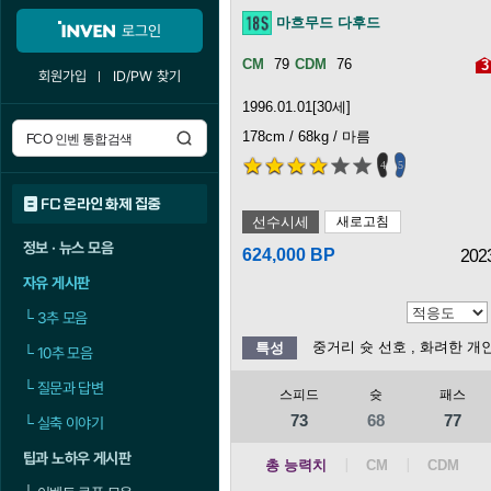
마흐무드 다후드
로그인
79
76
3
회원가입
ID/PW 찾기
1996.01.01[30세]
178cm / 68kg / 마름
4
5
FC 온라인 화제 집중
선수시세
새로고침
정보 · 뉴스 모음
624,000 BP
202
자유 게시판
└
3추 모음
중거리 슛 선호
, 화려한 개
특성
└
10추 모음
└
질문과 답변
스피드
슛
패스
73
68
77
└
실축 이야기
팁과 노하우 게시판
총 능력치