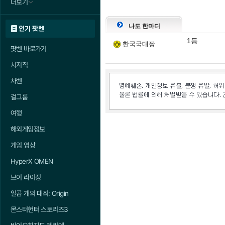
더보기
나도 한마디
인기 팟벤
1등
한국국대짱
팟벤 바로가기
치지직
차벤
걸그룹
여행
해외게임정보
게임 영상
HyperX OMEN
브이 라이징
일곱 개의 대죄: Origin
몬스터헌터 스토리즈3