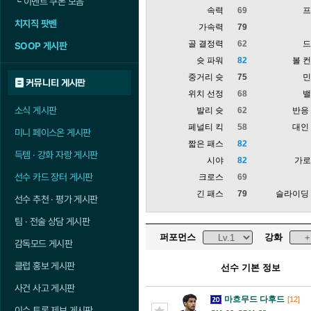
└
이벤트 쿠폰 모음
속력
69
치지직 팟벤
가속력
79
골 결정력
62
SOOP 게시판
슛 파워
82
볼 
중거리 슛
75
커뮤니티 게시판
위치 선정
68
소식 게시판
발리 슛
62
반응
페널티 킥
58
대인
미니 페이스온 게시판
짧은 패스
82
득템 · 강화 자랑 게시판
시야
82
가
선수 카드 장터 게시판
크로스
69
긴 패스
79
슬라이딩
선수 추천 · 평가 게시판
팀 · 전술 상담 게시판
퍼포먼스
강화
감독모드 게시판
클럽 홍보 게시판
선수 기본 정보
사건 사고 게시판
마흐무드 다후드
[12]
이슈 토론 제보 게시판