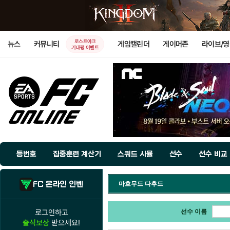
로스트아크
뉴스
커뮤니티
게임캘린더
게이머존
라이브/
기대평 이벤트
등번호
집중훈련 계산기
스쿼드 시뮬
선수
선수 비교
FC 온라인 인벤
마흐무드 다후드
로그인하고
선수 이름
출석보상
받으세요!