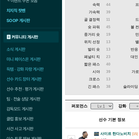
└
이벤트 쿠폰 모음
속력
44
치지직 팟벤
가속력
39
골 결정력
11
SOOP 게시판
슛 파워
45
볼 
중거리 슛
19
커뮤니티 게시판
위치 선정
13
소식 게시판
발리 슛
13
반응
페널티 킥
23
대인
미니 페이스온 게시판
짧은 패스
40
득템 · 강화 자랑 게시판
시야
39
가
선수 카드 장터 게시판
크로스
13
긴 패스
38
슬라이딩
선수 추천 · 평가 게시판
팀 · 전술 상담 게시판
퍼포먼스
강화
감독모드 게시판
클럽 홍보 게시판
선수 기본 정보
사건 사고 게시판
사미르 한다노비치
[15]
이슈 토론 제보 게시판