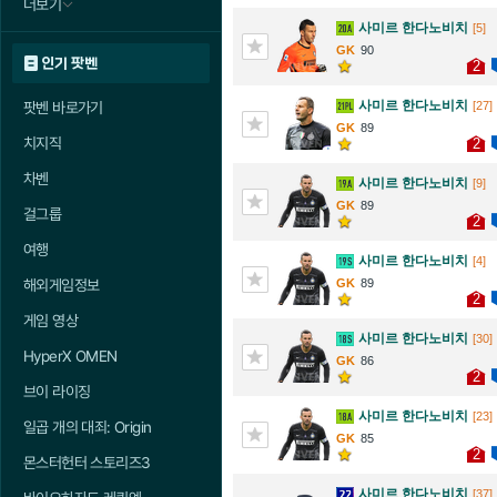
더보기
사미르 한다노비치
[5]
90
인기 팟벤
2
사미르 한다노비치
팟벤 바로가기
[27]
89
치지직
2
차벤
사미르 한다노비치
[9]
89
걸그룹
2
여행
사미르 한다노비치
[4]
해외게임정보
89
2
게임 영상
사미르 한다노비치
[30]
HyperX OMEN
86
2
브이 라이징
사미르 한다노비치
[23]
일곱 개의 대죄: Origin
85
2
몬스터헌터 스토리즈3
사미르 한다노비치
[37]