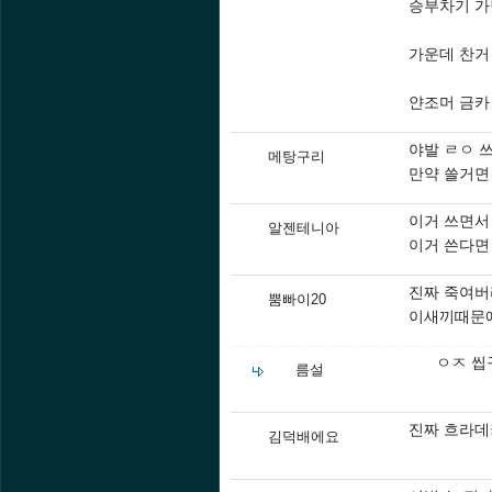
승부차기 가
가운데 찬거
얀조머 금카
야발 ㄹㅇ 
메탕구리
만약 쓸거면
이거 쓰면서
알젠테니아
이거 쓴다면 
진짜 죽여버
뿜빠이20
이새끼때문에
ㅇㅈ 씹
름설
진짜 흐라데
김덕배에요