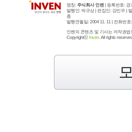
명칭:
주식회사 인벤
| 등록번호: 경기
발행인: 박규상 | 편집인: 강민우 |
발
층
발행연월일: 2004 11. 11 |
전화번호: 02 
인벤의 콘텐츠 및 기사는 저작권법의 
Copyrightⓒ
Inven.
All rights reserved
모