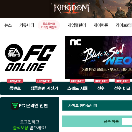
로스트아크
뉴스
커뮤니티
게임캘린더
게이머존
라이브/
기대평 이벤트
등번호
집중훈련 계산기
스쿼드 시뮬
선수
선수 비교
FC 온라인 인벤
사미르 한다노비치
로그인하고
선수 이름
출석보상
받으세요!