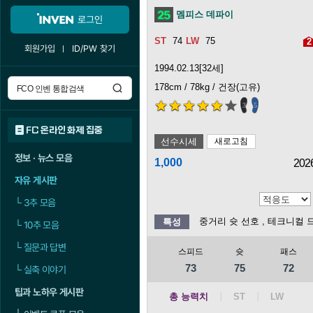
멤피스 데파이
로그인
74
75
2
회원가입
ID/PW 찾기
1994.02.13[32세]
178cm / 78kg / 건장(고유)
3
5
FC 온라인 화제 집중
선수시세
새로고침
정보 · 뉴스 모음
1,000
202
자유 게시판
└
3추 모음
중거리 슛 선호
, 테크니컬
특성
└
10추 모음
└
질문과 답변
스피드
슛
패스
73
75
72
└
실축 이야기
팁과 노하우 게시판
총 능력치