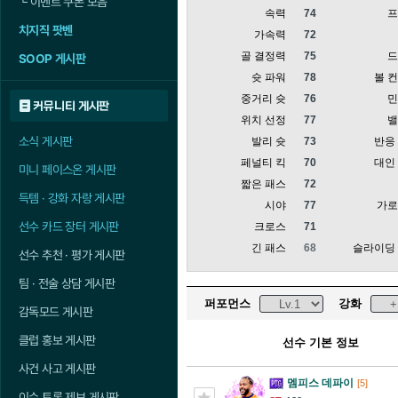
└
이벤트 쿠폰 모음
속력
74
치지직 팟벤
가속력
72
골 결정력
75
SOOP 게시판
슛 파워
78
볼 
중거리 슛
76
커뮤니티 게시판
위치 선정
77
소식 게시판
발리 슛
73
반응
페널티 킥
70
대인
미니 페이스온 게시판
짧은 패스
72
득템 · 강화 자랑 게시판
시야
77
가
선수 카드 장터 게시판
크로스
71
긴 패스
68
슬라이딩
선수 추천 · 평가 게시판
팀 · 전술 상담 게시판
퍼포먼스
강화
감독모드 게시판
클럽 홍보 게시판
선수 기본 정보
사건 사고 게시판
멤피스 데파이
[5]
이슈 토론 제보 게시판