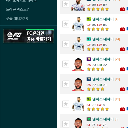
바이오하자드 레퀴엠
89
89
3
드래곤 퀘스트7
풋볼 매니저26
멤피스 데파이
[4]
85
86
3
멤피스 데파이
[14]
84
85
3
멤피스 데파이
[29]
83
82
3
멤피스 데파이
[19]
82
81
3
멤피스 데파이
[13]
79
80
3
멤피스 데파이
[8]
74
75