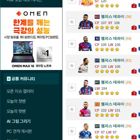
120
2
멤피스 데파이
[36]
107
106
3
멤피스 데파이
[59]
105
105
3
멤피스 데파이
[81]
105
105
3
공통 커뮤니티
멤피스 데파이
[25]
104
오픈 이슈 갤러리
3
오늘의 핫벤
멤피스 데파이
[31]
102
101
오늘의 팟벤
3
AI 그림 그리기
멤피스 데파이
[39]
PC 견적 게시판
97
97
3