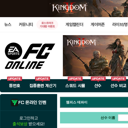
로스트아크
뉴스
커뮤니티
게임캘린더
게이머존
라이브/
기대평 이벤트
등번호
집중훈련 계산기
스쿼드 시뮬
선수
선수 비교
FC 온라인 인벤
멤피스 데파이
로그인하고
선수 이름
출석보상
받으세요!