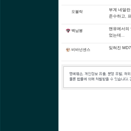
부계 네덜란
오블락
준수하고, 
맨유에서의 
백남봉
었는데...
잊혀진 MD7.
비바넌센스