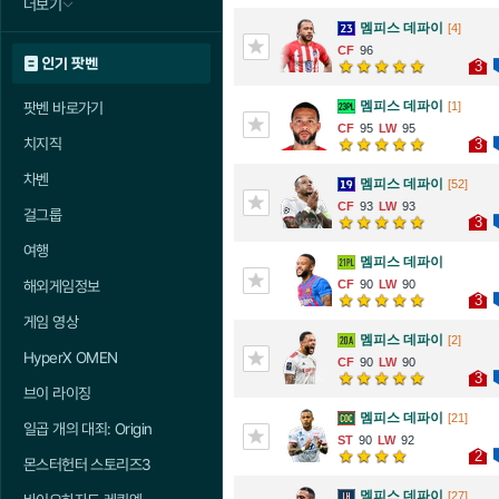
더보기
멤피스 데파이
[4]
96
인기 팟벤
3
멤피스 데파이
팟벤 바로가기
[1]
95
95
치지직
3
차벤
멤피스 데파이
[52]
93
93
걸그룹
3
여행
멤피스 데파이
해외게임정보
90
90
3
게임 영상
멤피스 데파이
[2]
HyperX OMEN
90
90
3
브이 라이징
멤피스 데파이
[21]
일곱 개의 대죄: Origin
90
92
2
몬스터헌터 스토리즈3
멤피스 데파이
[27]