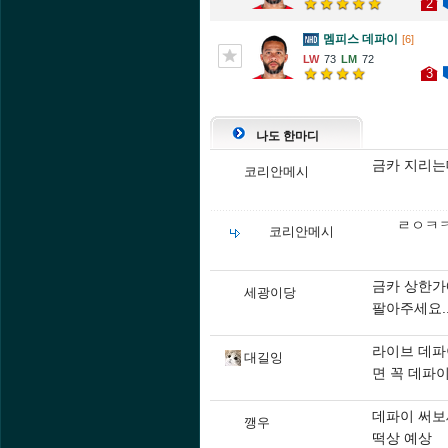
2
멤피스 데파이
[6]
73
72
3
나도 한마디
금카 지리는
코리안메시
ㄹㅇㅋ
코리안메시
금카 상한가
세광이당
팔아주세요..
라이브 데파
대길잉
면 꼭 데파
데파이 써보
깽우
떡상 예상