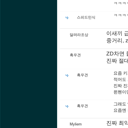
ㅋㅋㅋ
ㅋㅋㅋ
스피드민식
이새끼 
달려라조상
중거리,
ZD차면
흑우견
진짜 절
요즘 키
흑우견
적어도 
진짜 진
뮌헨이면
그래도
흑우견
요즘엔 
진짜 최악
Myliem