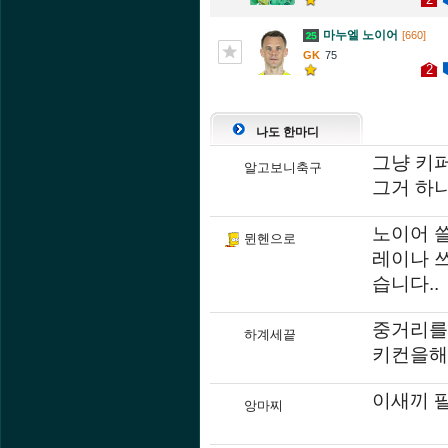
마누엘 노이어
[660]
75
2
나도 한마디
그냥 키
알고보니축구
그거 하
노이어 
뮌헨으로
레이나 
습니다..
중거리를
하계세끝
키컨을해
이새끼 
앙마찌