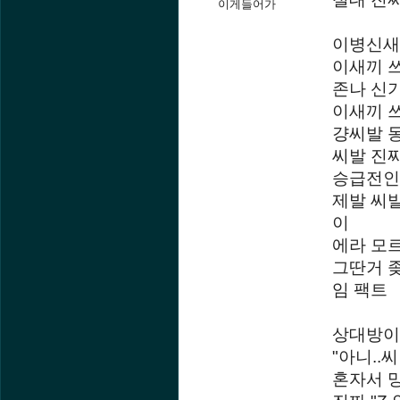
이게들어가
이병신새
이새끼 쓰
존나 신
이새끼 
걍씨발 동
씨발 진
승급전인
제발 씨발
이
에라 모
그딴거 좆
임 팩트
상대방이
"아니.
혼자서 