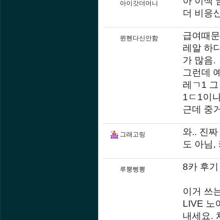
아 이색
아이갓더머니
더 비응신
급여때문에
뮌헨다신안함
레알 하
가 많음.
그런데 예
레ㄱ1 그
1ㄷ1이나
근데 중거
와.. 진
그래고링
도 아님,
8카 후기
루뿡삥뽕
이거 쓰
LIVE 
내세요. 