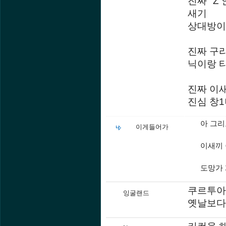
진짜 "Z
새기
상대방이
진짜 구
닉이랑 
진짜 이
진심 창
아 그
이게들어가
이새끼 
도망가 개
쿠르투아
잉굴랜드
옛날보다