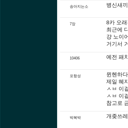
병신새끼
송아지는소
8카 오
7장
최근에 
걍 노이
거기서 거
예전 패
10406
뮌헨하다
포항성
제일 혜
ㅅㅂ 이
ㅅㅂ 이걸
참고로 
개좆쓰레
박복박