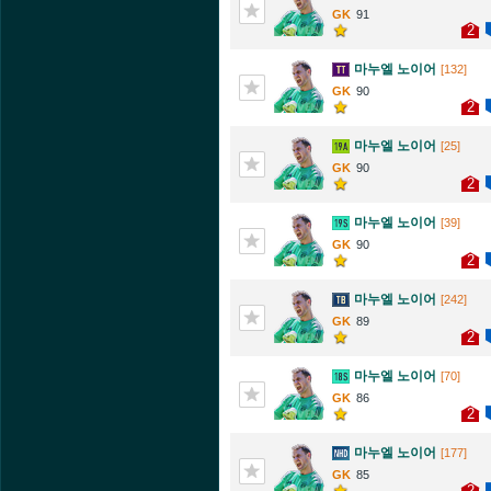
91
2
마누엘 노이어
[132]
90
2
마누엘 노이어
[25]
90
2
마누엘 노이어
[39]
90
2
마누엘 노이어
[242]
89
2
마누엘 노이어
[70]
86
2
마누엘 노이어
[177]
85
2