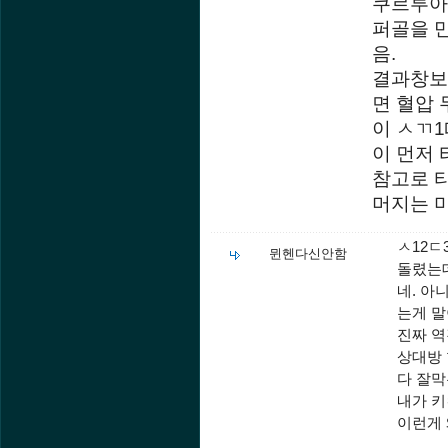
쿠르투아
퍼골을 만
음.
결과창보면
면 혈압 
이 ㅅㄲ1
이 먼저
참고로 티
머지는 
ㅅ12ㄷ
뮌헨다신안함
돌렸는데
네. 아
는게 말
진짜 역
상대방 
다 잘막
내가 키
이런게 