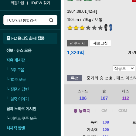
회원가입
ID/PW 찾기
1984.08.01[42세]
183cm / 79kg / 보통
3
5
FC 온라인 화제 집중
선수시세
새로고침
정보 · 뉴스 모음
1,320억
202
자유 게시판
└
3추 모음
중거리 슛 선호
, 패스 마스
특성
└
10추 모음
└
질문과 답변
스피드
슛
패스
106
107
112
└
실축 이야기
팁과 노하우 게시판
총 능력치
└
이벤트 쿠폰 모음
속력
108
치지직 팟벤
가속력
105