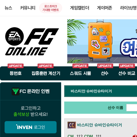
로스트아크
뉴스
커뮤니티
게임캘린더
게이머존
라이브/
기대평 이벤트
등번호
집중훈련 계산기
스쿼드 시뮬
선수
선수 비교
FC 온라인 인벤
바스티안 슈바인슈타이거
로그인하고
선수 이름
출석보상
받으세요!
바스티안 슈바인슈타이거
로그인
112
111
3