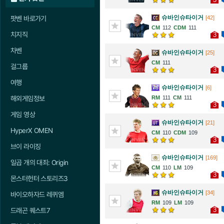
슈바인슈타이거
팟벤 바로가기
[42]
112
111
치지직
3
차벤
슈바인슈타이거
[25]
111
걸그룹
3
여행
슈바인슈타이거
[6]
해외게임정보
111
111
3
게임 영상
슈바인슈타이거
[21]
HyperX OMEN
110
109
3
브이 라이징
슈바인슈타이거
[169]
일곱 개의 대죄: Origin
110
109
3
몬스터헌터 스토리즈3
슈바인슈타이거
[34]
바이오하자드 레퀴엠
109
109
3
드래곤 퀘스트7