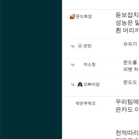
듣보잡치
문도회장
성능은 
흰 머리
슈슈가
믄탄
문도를
작소창
피벤 
문도도 
오빠머양
우리팀에
밖은추워오
은카도 
천억따리 