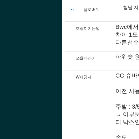
행님 지
플로버4
Bwc에서
호랑이기운업
차이 1도 
다른선수들
파워슛 
쪼율바라기
CC 슈바
W시청자
이전 사용 
주발 : 3/
→ 이부
티 박스
속도