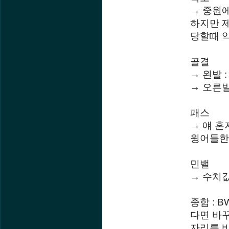
→ 중원
하지만 
당할때 
골결
→ 왼발 
→ 오른발
패스
→ 얘 혼
윙어들한
민밸
→ 수치값
종합 : 
다면 바꾸
자리를 