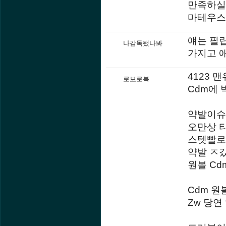
만족하실
마테우스 
얘는 필
나감독됐나봐
가지고 
4123 
로보로복
Cdm에
약발이슈
오만상 
스텟빨로 
약발 ㅈ갔
원볼 C
Cdm 원
Zw 당연