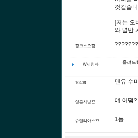
것같습니
[저는 오
와 별반 
?????
징크스오짐
올려드
W시청자
맨유 수미 
10406
얘 어떰?
영혼사냥꾼
1등
슈렐리아스꼬