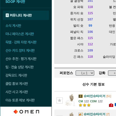
골 결정력
101
SOOP 게시판
슛 파워
118
볼 
중거리 슛
115
커뮤니티 게시판
위치 선정
107
소식 게시판
발리 슛
99
반응
페널티 킥
106
대인
미니 페이스온 게시판
짧은 패스
115
득템 · 강화 자랑 게시판
시야
112
가
선수 카드 장터 게시판
크로스
109
긴 패스
118
슬라이딩
선수 추천 · 평가 게시판
팀 · 전술 상담 게시판
퍼포먼스
강화
감독모드 게시판
클럽 홍보 게시판
선수 기본 정보
사건 사고 게시판
슈바인슈타이거
[51]
이슈 토론 제보 게시판
122
122
3
슈바인슈타이거
[7]