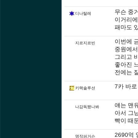
무슨 중
디나탈레
이거리에
패마도 
이번에 
지르지르빈
중원에서
그리고 비
좋아진 
전에는 잘
7카 바
키랙솔루션
얘는 맨
나감독됐나봐
아서 그
빡이 때
2690
명작퍼거슨