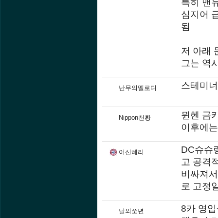
특히 맨
심지어 급
됨
저 아래 
그는 역
스테미너 
난무의멜로디
뮌헨 금
Nippon천황
이후에는
DC슈슈
여신혜리
고 공격
비싸져서
로 고정일
8카 영입
달의쏘년