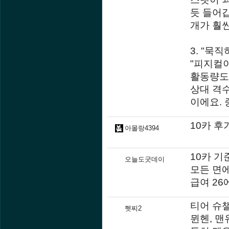
듯 들어
개가 훨
3. "묵
"피지컬
활동량도
상대 격
이에요. 
10카 후
아몰랑4394
10카 기
오늘도굿데이
모든 면
급여 26
티어 슈
헷찌2
뮌헨, 맨