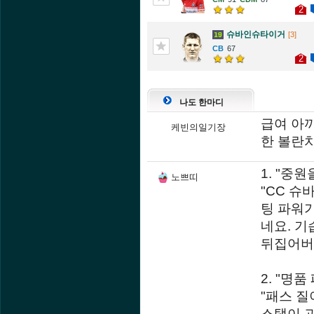
2
슈바인슈타이거
[3]
67
2
나도 한마디
급여 아
케빈의일기장
한 볼란
1. "중
노쁘띠
"CC 슈
팅 파워가
네요. 기
뒤집어버
2. "명
"패스 질
스탯이 