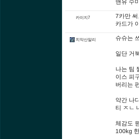
맨유 수
7카만 
카이지7
카드가 이
슈슈는 
치악산알리
일단 거북
나는 팀 
이스 피구
버리는 
약간 나다
티 ㅈㄴ 
체감도 
100kg