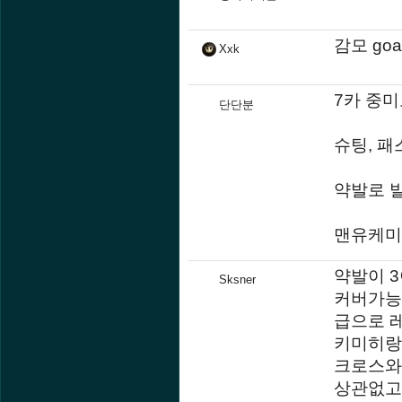
감모 goa
Xxk
7카 중
단단분
슈팅, 패
약발로 
맨유케미기
약발이 
Sksner
커버가능
급으로 
키미히랑
크로스와
상관없고