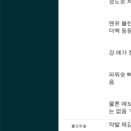
정도로 
맨유 볼
더벡 등
걍 얘가
파워슛 빠
음
물론 얘
는 없음 
약발 체감
불꼬트슟