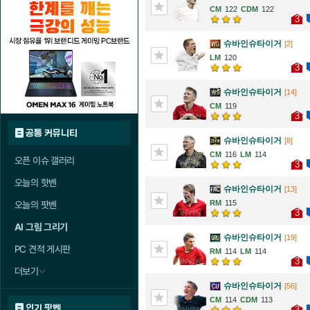
122
122
3
슈바인슈타이거
[2]
120
3
슈바인슈타이거
[14]
119
3
공통 커뮤니티
슈바인슈타이거
[8]
116
114
오픈 이슈 갤러리
3
오늘의 핫벤
슈바인슈타이거
[13]
115
오늘의 팟벤
3
AI 그림 그리기
슈바인슈타이거
[19]
PC 견적 게시판
114
114
3
더보기
슈바인슈타이거
[56]
114
113
인기 팟벤
3