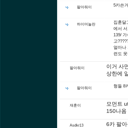
5카쓴
팔아줘이
집훈달고
하이머놀란
에서 서
139/
고?????
얼마나 
련도 못
이거 사
팔아줘이
상한에 
형들 8
팔아줘이
모먼트 
재훈이
150나
6카 팔
Asdkr13