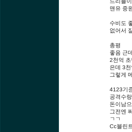
드리블이
맨유 중
수비도 
없어서 
총평
좋음 근
2천억 
은데 3
그렇게 
4123
공격수랑
돈이남으
그전엔 쩌
ㄱㄱ
Cc블린