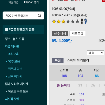
회원가입
ID/PW 찾기
1996.03.06[30세]
180cm / 76kg / 보통(고유)
4
5
FC 온라인 화제 집중
선수시세
새로고침
정보 · 뉴스 모음
5억 4,000만
202
자유 게시판
└
3추 모음
스피드 드리블러
특성
└
10추 모음
└
질문과 답변
스피드
슛
패스
108
104
86
└
실축 이야기
팁과 노하우 게시판
총 능력치
└
이벤트 쿠폰 모음
속력
108
치지직 팟벤
가속력
110