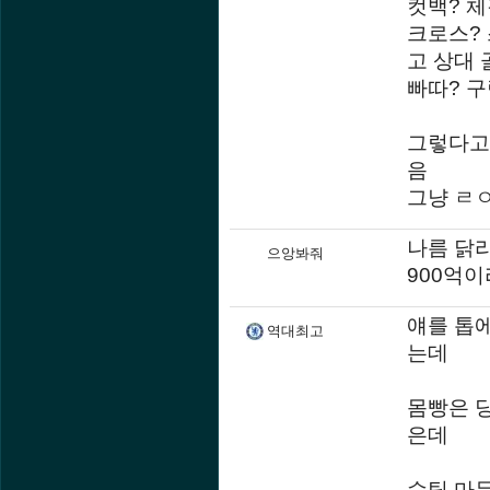
컷백? 
크로스? 
고 상대
빠따? 
그렇다고
음
그냥 ㄹㅇ
나름 닭
으앙봐줘
900억
얘를 톱
역대최고
는데
몸빵은 
은데
슈팅 마