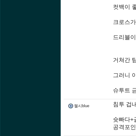
컷백이 좋
크로스가
드리블이
거쳐간 
그러니 
슈투트 
침투 겁
첼시blue
슛빠다+
공격포인트