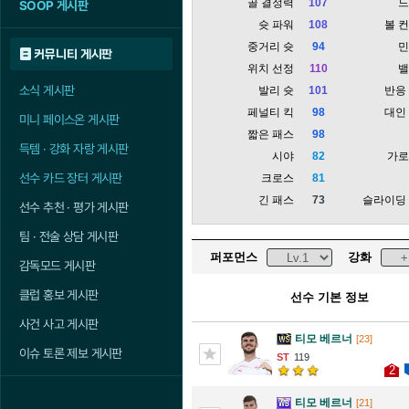
골 결정력
107
SOOP 게시판
슛 파워
108
볼 
중거리 슛
94
커뮤니티 게시판
위치 선정
110
소식 게시판
발리 슛
101
반응
페널티 킥
98
대인
미니 페이스온 게시판
짧은 패스
98
득템 · 강화 자랑 게시판
시야
82
가
선수 카드 장터 게시판
크로스
81
긴 패스
73
슬라이딩
선수 추천 · 평가 게시판
팀 · 전술 상담 게시판
퍼포먼스
강화
감독모드 게시판
클럽 홍보 게시판
선수 기본 정보
사건 사고 게시판
티모 베르너
[23]
이슈 토론 제보 게시판
119
2
티모 베르너
[21]