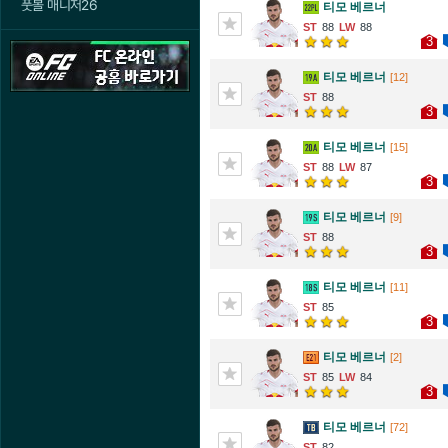
풋볼 매니저26
티모 베르너
88
88
3
티모 베르너
[12]
88
3
티모 베르너
[15]
88
87
3
티모 베르너
[9]
88
3
티모 베르너
[11]
85
3
티모 베르너
[2]
85
84
3
티모 베르너
[72]
82