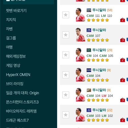
무시알라
팟벤 바로가기
[58]
111
110
치지직
2
차벤
무시알라
107
걸그룹
3
여행
무시알라
[29]
해외게임정보
104
105
2
게임 영상
무시알라
[9]
HyperX OMEN
104
2
브이 라이징
무시알라
[9]
일곱 개의 대죄: Origin
104
104
3
몬스터헌터 스토리즈3
무시알라
[22]
바이오하자드 레퀴엠
103
102
2
드래곤 퀘스트7