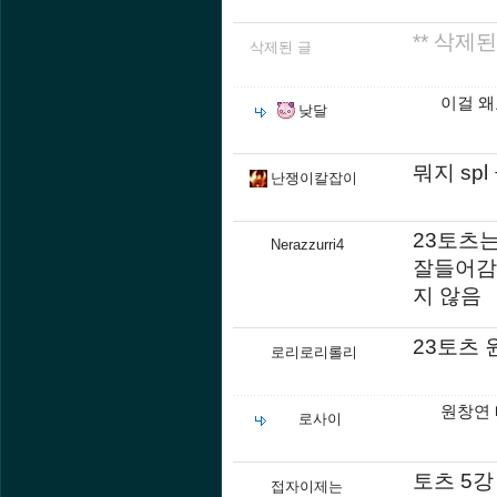
** 삭제된
삭제된 글
이걸 왜요
낮달
뭐지 sp
난쟁이칼잡이
23토츠
Nerazzurri4
잘들어감
지 않음
23토츠
로리로리롤리
원창연 
로사이
토츠 5강
접자이제는