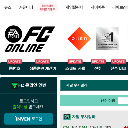
로스트아크
뉴스
커뮤니티
게임캘린더
게이머존
라이브/
기대평 이벤트
등번호
집중훈련 계산기
스쿼드 시뮬
선수
선수 비교
FC 온라인 인벤
자말 무시알라
로그인하고
선수 이름
출석보상
받으세요!
자말 무시알라
로그인
104
105
103
2