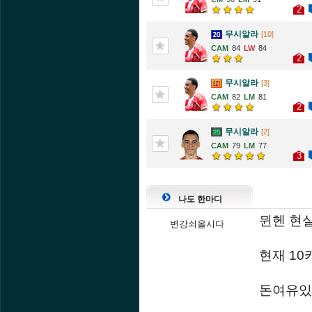
2
무시알라
[10]
84
84
2
무시알라
[3]
82
81
2
무시알라
[2]
79
77
3
나도 한마디
뮌헨 현실
변강쇠올시다
현재 10
돈여유있