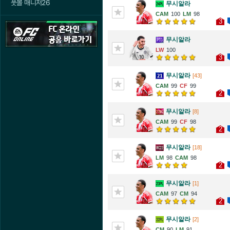
풋볼 매니저26
무시알라
100
98
3
무시알라
100
3
무시알라
[43]
99
99
2
무시알라
[8]
99
98
2
무시알라
[18]
98
98
2
무시알라
[1]
97
94
2
무시알라
[2]
90
91