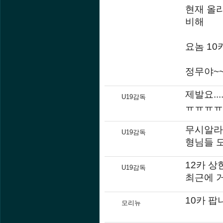
현재 올리
비해
요놈 1
정무야~
제발요...
U19감독
ㅠㅠㅠㅠ
무시알라 
U19감독
형님들 도
12카 상
U19감독
최근에 거
10카 팝
모리뉴