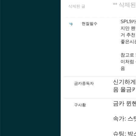
** 삭제된
삭제된 글
SPL9
현질필수
지만 왠
거 추천
좋은시즌
참고로 
이처럼 
음
신기하게
금카중독자
음 올금
금카 뮌헨
구사황
속가: 스
슈팅: 박