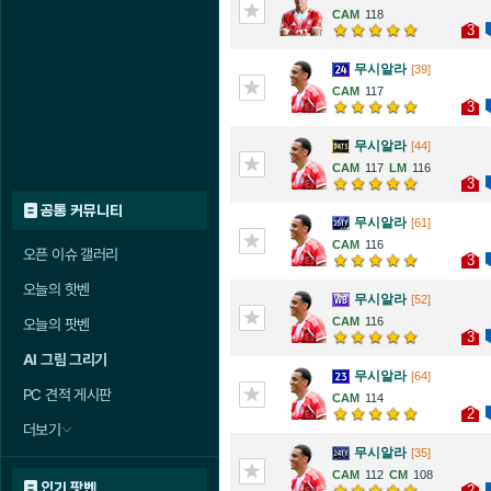
118
3
무시알라
[39]
117
3
무시알라
[44]
117
116
3
공통 커뮤니티
무시알라
[61]
116
오픈 이슈 갤러리
3
오늘의 핫벤
무시알라
[52]
116
오늘의 팟벤
3
AI 그림 그리기
무시알라
[64]
PC 견적 게시판
114
2
더보기
무시알라
[35]
112
108
인기 팟벤
2