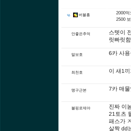
2000
버블흥
2500 
스텟이 
안좋은추억
릿빠릿함
6카 사
말보호
이 새1끼
최천호
7카 매
맹구근본
진짜 이놈
블핑로제야
21토츠 
패스가 
살짝 dd