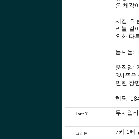
은 체감이
체감: 다
리블 길이
외한 다
몸싸움: 
움직임: 
3시즌은 
만한 장
헤딩: 1
무시알라
Latte01
7카 1
그리문