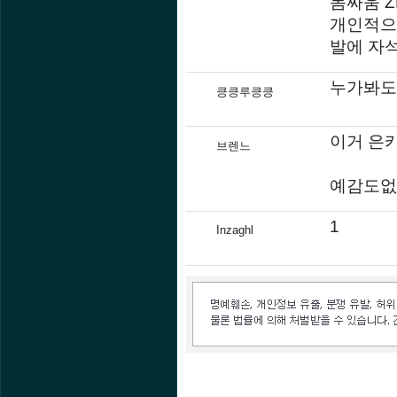
몸싸움 Z
개인적으
발에 자석
누가봐도
킁킁루킁킁
이거 은카
브렌느
예감도없고
1
Inzaghl