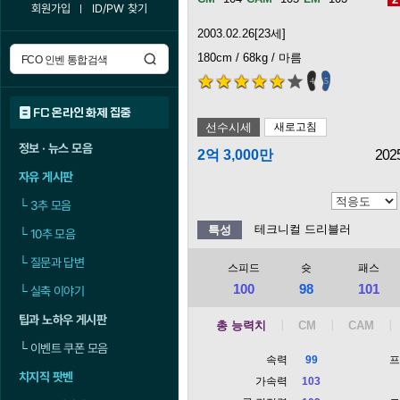
회원가입
ID/PW 찾기
2003.02.26[23세]
180cm / 68kg / 마름
4
5
FC 온라인 화제 집중
선수시세
새로고침
정보 · 뉴스 모음
2억 3,000만
202
자유 게시판
└
3추 모음
테크니컬 드리블러
특성
└
10추 모음
└
질문과 답변
스피드
슛
패스
100
98
101
└
실축 이야기
팁과 노하우 게시판
총 능력치
└
이벤트 쿠폰 모음
속력
99
치지직 팟벤
가속력
103