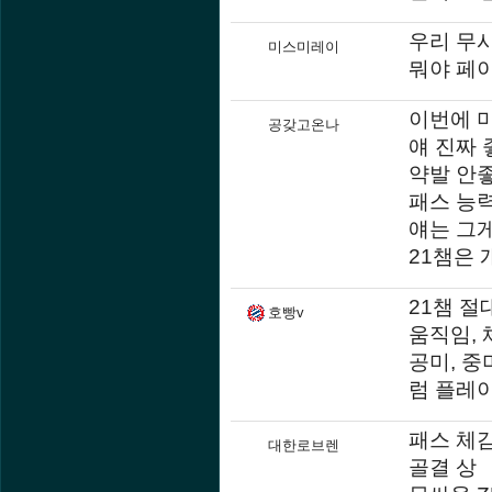
우리 무
미스미레이
뭐야 페
이번에 
공갖고온나
얘 진짜
약발 안
패스 능
얘는 그게
21챔은
21챔 절
호빵v
움직임, 
공미, 중
럼 플레
패스 체
대한로브렌
골결 상