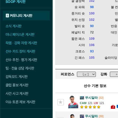
골 결정력
102
SOOP 게시판
슛 파워
98
볼 
중거리 슛
100
커뮤니티 게시판
위치 선정
102
소식 게시판
발리 슛
90
반응
페널티 킥
72
대인
미니 페이스온 게시판
짧은 패스
109
득템 · 강화 자랑 게시판
시야
106
가
선수 카드 장터 게시판
크로스
93
긴 패스
105
슬라이딩
선수 추천 · 평가 게시판
팀 · 전술 상담 게시판
퍼포먼스
강화
감독모드 게시판
클럽 홍보 게시판
선수 기본 정보
사건 사고 게시판
무시알라
[32]
이슈 토론 제보 게시판
121
121
3
무시알라
[30]