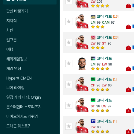
105
2
팟벤 바로가기
코디 각포
[15]
치지직
99
97
2
차벤
코디 각포
[28]
걸그룹
97
96
2
여행
코디 각포
해외게임정보
97
98
게임 영상
2
HyperX OMEN
코디 각포
[1]
96
96
브이 라이징
2
일곱 개의 대죄: Origin
코디 각포
96
97
몬스터헌터 스토리즈3
2
바이오하자드 레퀴엠
코디 각포
[1]
드래곤 퀘스트7
88
2