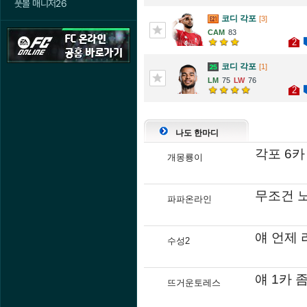
풋볼 매니저26
코디 각포
[3]
83
2
코디 각포
[1]
75
76
2
나도 한마디
각포 6카
개몽룡이
무조건 
파파온라인
얘 언제 
수성2
얘 1카 
뜨거운토레스