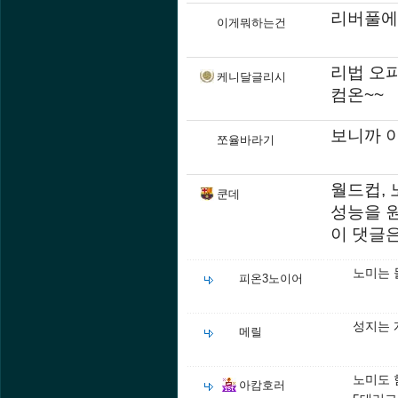
리버풀에 
이게뭐하는건
리법 오
케니달글리시
컴온~~
보니까 
쪼율바라기
월드컵, 
쿤데
성능을 
이 댓글
노미는 
피온3노이어
성지는 
메릴
노미도 
아캄호러