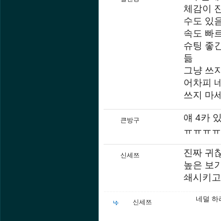
체감이 
수도 있
속도 빠르
슈팅 좋긴
듦
그냥 쓰지
어차피 
쓰지 마
얘 4카
큰방구
ㅠㅠㅠㅠ
진짜 귀찮
신세쯔
높은 보기
쇄시키고도
네덜 하
신세쯔