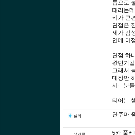
톱으로 
때리는데
키가 큰
단점은 
제가 감
인데 이
단점 하
왔던거같
그래서 
대장만 
시는분들
티어는 
단주마 
실리
5카 풀
설앤콩