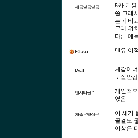
5카 기용
새콤달콤말콤
씀 그래서
는데 비
근데 위
다른 애
맨유 이
F3joker
체감이너
Doall
도잘안감
개인적으
맨시티골수
였음
이 새기
개좋은빛살구
골결도 
이상은 더