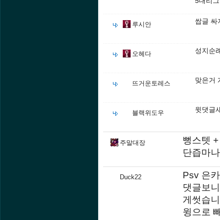
5대리그
쌉글 싸
루시안
성지순례
오헤다
맞은거 
뜨거운토레스
윗댓글새
블랙위도우
뻥스텟 +
주말대장
단즙마나 
Psv 은
Duck22
댓글보니
게썻습니
윙으로 