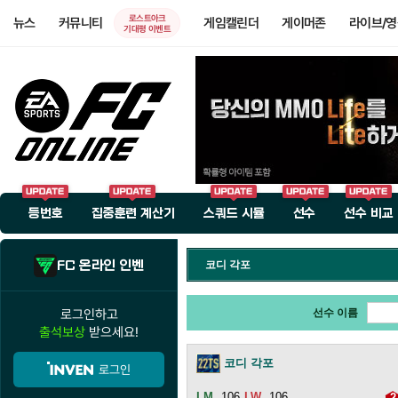
로스트아크
뉴스
커뮤니티
게임캘린더
게이머존
라이브/
기대평 이벤트
등번호
집중훈련 계산기
스쿼드 시뮬
선수
선수 비교
FC 온라인 인벤
코디 각포
로그인하고
선수 이름
출석보상
받으세요!
코디 각포
로그인
106
106
2