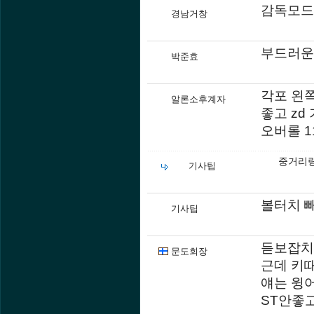
감독모드
경남거창
부드러운
박준효
각포 왼
알론소후계자
좋고 zd
오버롤 1
중거리랑
기사팁
볼터치 
기사팁
듣보잡치
문도회장
근데 키
얘는 윙
ST안좋고