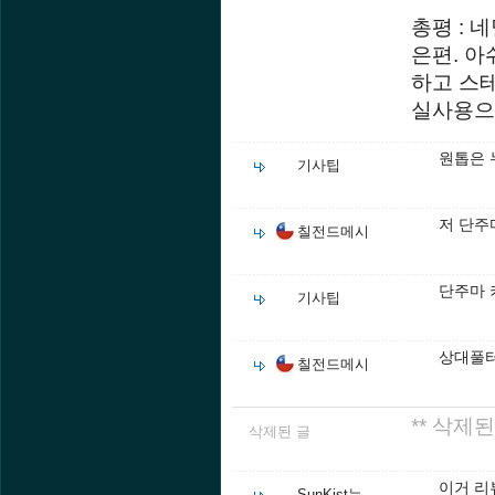
총평 : 
은편. 아
하고 스테
실사용으
원톱은 
기사팁
저 단주
칠전드메시
단주마 
기사팁
상대풀
칠전드메시
** 삭제된
삭제된 글
이거 리
SunKist눈