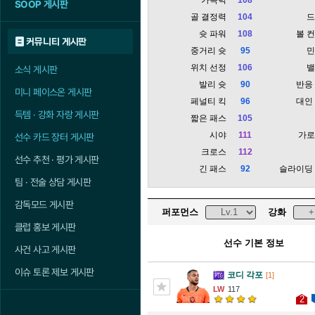
SOOP 게시판
골 결정력
104
슛 파워
108
볼 
커뮤니티 게시판
중거리 슛
95
위치 선정
106
소식 게시판
발리 슛
90
반응
미니 페이스온 게시판
페널티 킥
96
대인
득템 · 강화 자랑 게시판
짧은 패스
105
시야
111
가
선수 카드 장터 게시판
크로스
112
선수 추천 · 평가 게시판
긴 패스
92
슬라이딩
팀 · 전술 상담 게시판
감독모드 게시판
퍼포먼스
강화
클럽 홍보 게시판
선수 기본 정보
사건 사고 게시판
이슈 토론 제보 게시판
코디 각포
[1]
117
2