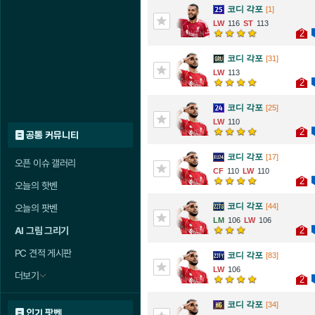
코디 각포
[1]
116
113
2
코디 각포
[31]
113
2
코디 각포
[25]
110
2
공통 커뮤니티
코디 각포
[17]
오픈 이슈 갤러리
110
110
2
오늘의 핫벤
코디 각포
[44]
오늘의 팟벤
106
106
2
AI 그림 그리기
PC 견적 게시판
코디 각포
[83]
106
더보기
2
코디 각포
[34]
인기 팟벤