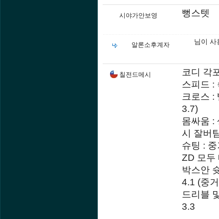
뻥스텟
시야가안보영
님이 사
알론소후계자
코디 각
칠전드메시
스피드 :
크로스 :
3.7)
몸싸움 :
시 잘버팀 
슈팅 : 
ZD 모두
박스안 슛
4.1 (
드리블 및
3.3