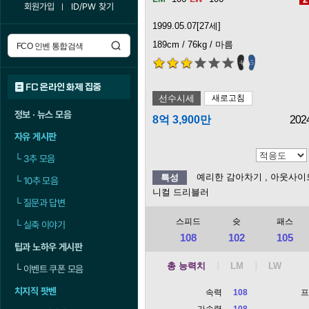
회원가입
ID/PW 찾기
1999.05.07[27세]
189cm / 76kg / 마름
4
5
FC 온라인 화제 집중
선수시세
새로고침
정보 · 뉴스 모음
8억 3,900만
202
자유 게시판
└
3추 모음
예리한 감아차기
, 아웃사이
특성
└
10추 모음
니컬 드리블러
└
질문과 답변
스피드
슛
패스
└
실축 이야기
108
102
105
팁과 노하우 게시판
총 능력치
└
이벤트 쿠폰 모음
치지직 팟벤
속력
108
가속력
108