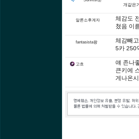
개같은
체감도 전
알론소후계자
쳤음 이
체감빼고는
fantasista왕
5카 25
얘 존나좋
고흐
큰키에 
게나온시