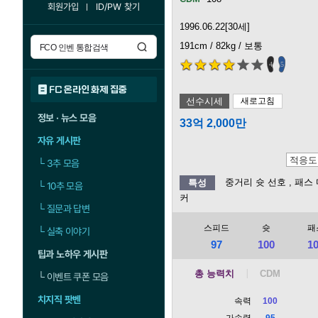
회원가입
ID/PW 찾기
1996.06.22[30세]
191cm / 82kg / 보통
4
5
FC 온라인 화제 집중
선수시세
새로고침
정보 · 뉴스 모음
33억 2,000만
자유 게시판
└
3추 모음
중거리 슛 선호
, 패스
특성
└
10추 모음
커
└
질문과 답변
스피드
슛
패
└
실축 이야기
97
100
1
팁과 노하우 게시판
총 능력치
└
이벤트 쿠폰 모음
치지직 팟벤
속력
100
가속력
95