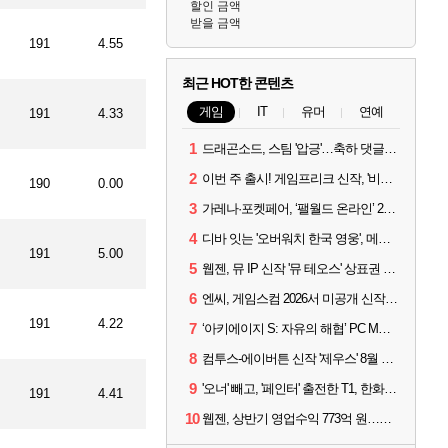
할인 금액
받을 금액
191
4.55
최근 HOT한 콘텐츠
게임
IT
유머
연예
191
4.33
1
드래곤소드, 스팀 '압긍'…축하 댓글 달고 게임 코드 받자!
2
이번 주 출시! 게임프리크 신작, '비스트 오브 리인카네이션'
190
0.00
3
가레나·포켓페어, ‘팰월드 온라인’ 2026년 출시 예고
4
디바 잇는 '오버워치 한국 영웅', 메카 파일럿 디몬 나온다
191
5.00
5
웹젠, 뮤 IP 신작 '뮤 테오스' 상표권 출원
6
엔씨, 게임스컴 2026서 미공개 신작 최초 공개
191
4.22
7
‘아키에이지 S: 자유의 해협’ PC MMORPG로 개발한다
8
컴투스-에이버튼 신작 '제우스' 8월 26일 출시…"모두를 위한 경쟁"
9
'오너' 빼고, '페인터' 출전한 T1, 한화생명에 패배
191
4.41
10
웹젠, 상반기 영업수익 773억 원…순이익 89% 증가