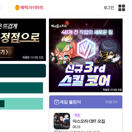
혜택.아이마트
로그인
인
벤
전
체
사
이
트
맵
게임 캘린더
더보기+
모집
아스오라 CBT 모집
08.19