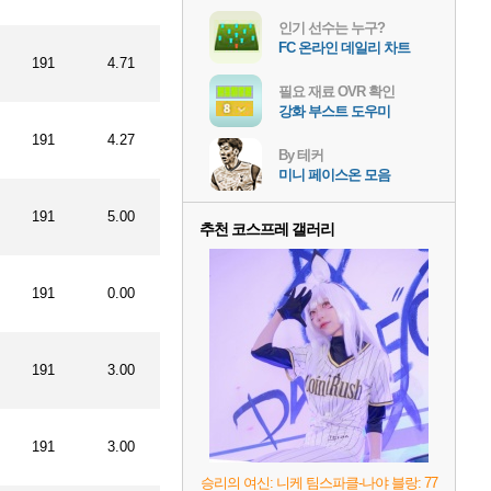
인기 선수는 누구?
FC 온라인 데일리 차트
191
4.71
필요 재료 OVR 확인
강화 부스트 도우미
191
4.27
By 테커
미니 페이스온 모음
191
5.00
추천 코스프레 갤러리
191
0.00
191
3.00
191
3.00
승리의 여신: 니케 팀스파클-나야 블랑: 77