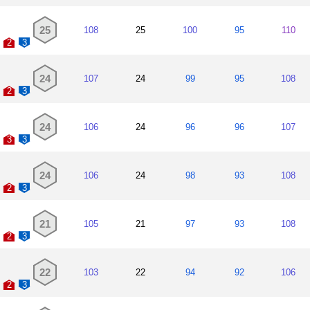
25
108
25
100
95
110
2
3
24
107
24
99
95
108
2
3
24
106
24
96
96
107
3
3
24
106
24
98
93
108
2
3
21
105
21
97
93
108
2
3
22
103
22
94
92
106
2
3