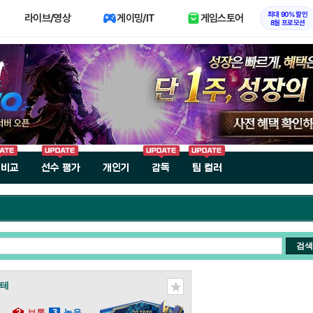
최대 90% 할인
라이브/영상
게이밍/IT
게임스토어
8월 프로모션
 비교
선수 평가
개인기
감독
팀 컬러
검색
칸테
2
보통
3
높음