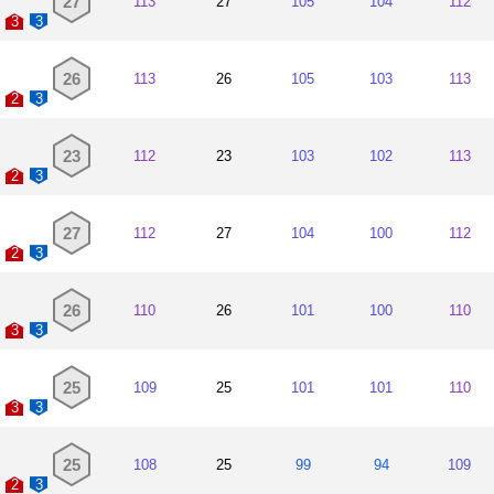
27
113
27
105
104
112
3
3
26
113
26
105
103
113
2
3
23
112
23
103
102
113
2
3
27
112
27
104
100
112
2
3
26
110
26
101
100
110
3
3
25
109
25
101
101
110
3
3
25
108
25
99
94
109
2
3