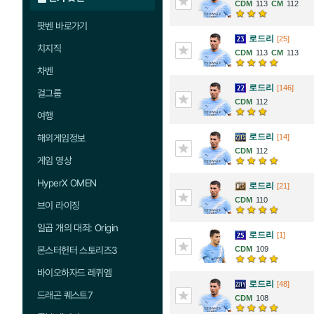
113
112
팟벤 바로가기
로드리
[25]
치지직
113
113
차벤
로드리
[146]
걸그룹
112
여행
로드리
[14]
해외게임정보
112
게임 영상
HyperX OMEN
로드리
[21]
110
브이 라이징
일곱 개의 대죄: Origin
로드리
[1]
109
몬스터헌터 스토리즈3
바이오하자드 레퀴엠
로드리
[48]
드래곤 퀘스트7
108