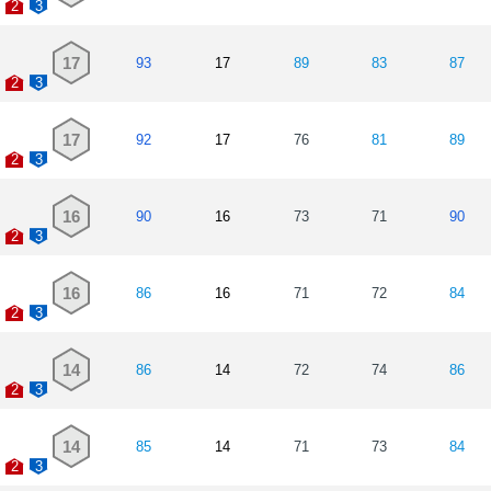
2
3
17
93
17
89
83
87
2
3
17
92
17
76
81
89
2
3
16
90
16
73
71
90
2
3
16
86
16
71
72
84
2
3
14
86
14
72
74
86
2
3
14
85
14
71
73
84
2
3