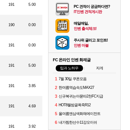
191
5.00
PC 견적이 궁금하다면?
IT인벤 견적게시판
매일매일,
190
0.00
인벤 출석체크!
주사위 굴리고 포인트!
191
0.00
인벤 마블
FC 온라인 인벤 화제글
191
5.00
팁과 노하우
자게
1
7월 30일 쿠폰모음
191
3.85
2
한여름역습속도MAX27
3
신규복귀는아묻따2천FC지급
4
HOT8월밤골폭죽R12
191
4.69
5
올여름엔삼색화채에이전트
6
내가찜한선수11강오이쉬
191
3.92