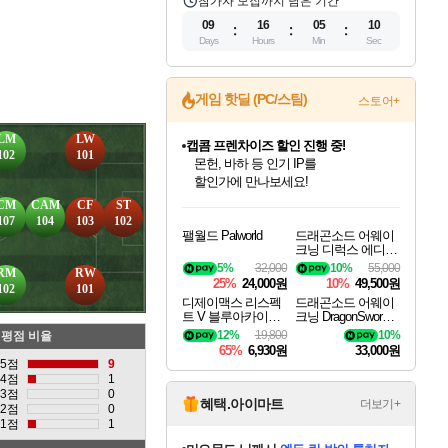
참가자 모집까지 남은 기간
09
16
05
09
Days
Hours
Min
Sec
게임 핫딜 (PC/스팀)
스토어+
LM
LW
캡콤 프렌차이즈 할인 진행 중!
102
101
몬헌, 바하 등 인기 IP를
할인가에 만나보세요!
인벤게임즈 8월 특별 할인!
드래곤소드: 어웨이크닝 입점!
문명 7 특별 할인!
마블 투혼 파이팅 소울즈 정식출시!
귀무자: 검의 길 예약 판매 중!
비스트 오브 리인카네이션 정식 출시!
커세어 코브 출시 기념 할인!
더 렐릭 퍼스트 가디언 정식 출시
베데스다 40주년 기념 할인 중!
캡콤 일부 상품 상시 할인
스타워즈 은하계 레이서
로블록스 기프트 카드 공식 입점
CM
CAM
CF
ST
인기 퍼블리셔 모음!
스팀으로 만나는 드래곤소드!
조선&고려 DLC 출시 예정
마블 히어로 총 출동&화려한 격투!
10% 할인과
게임프릭 신작 IP
해적'섬'을 발전시키자!
설화x하드코어 액션!
베데스다의 명작들을
몬헌 와일즈 & 드래곤즈 도그마2
인벤게임즈에서 10% 추가 적립
Robux를 가장 안전하고
107
104
103
102
팰월드 Palworld
드래곤소드 어웨이
최대 90% 할인가를 만나보세요!
네이버혜택과 함께 만나보세요!
50%할인&추가 적립까지!
네이버 포인트 혜택까지!
이니&베니 혜택까지!
네이버 혜택가와 함께 예약하세요!
할인&네이버혜택으로 만나보세요!
네이버페이 혜택과 만나보세요!
40주년 프로모션으로 만나보세요!
일부 에디션 상시 할인!
혜택으로 예약 판매 중
편안하게 충전하세요
크닝 디럭스 에디션
DragonSword Awake
5%
32,000
10%
55,000
RM
RW
ning Deluxe Edition
25%
24,000원
10%
49,500원
102
101
디제이맥스 리스펙
드래곤소드 어웨이
트 V 블루아카이브
크닝 DragonSword A
팩 DJMAX RESPE
wakening
12%
19,800
10%
평점 비율
CT V Blue Archive P
65%
6,930원
33,000원
ack DLC
5점
9
4점
1
3점
0
혜택.아이마트
더보기+
2점
0
1점
1