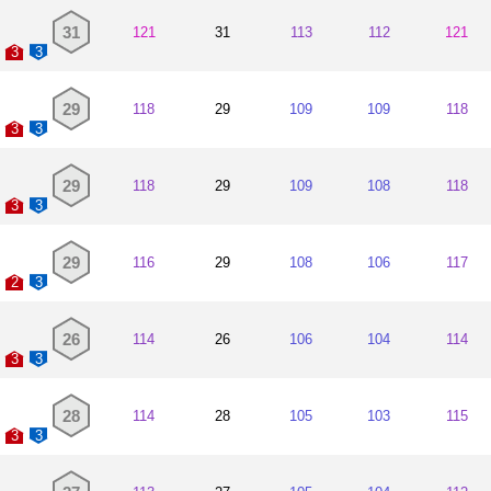
31
121
31
113
112
121
3
3
29
118
29
109
109
118
3
3
29
118
29
109
108
118
3
3
29
116
29
108
106
117
2
3
26
114
26
106
104
114
3
3
28
114
28
105
103
115
3
3