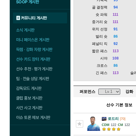
SOOP 게시판
골 결정력
94
슛 파워
111
커뮤니티 게시판
중거리 슛
111
위치 선정
91
소식 게시판
발리 슛
86
미니 페이스온 게시판
페널티 킥
92
득템 · 강화 자랑 게시판
짧은 패스
113
시야
108
선수 카드 장터 게시판
크로스
86
선수 추천 · 평가 게시판
긴 패스
113
슬
팀 · 전술 상담 게시판
감독모드 게시판
퍼포먼스
강화
클럽 홍보 게시판
선수 기본 정보
사건 사고 게시판
이슈 토론 제보 게시판
로드리
[70]
122
122