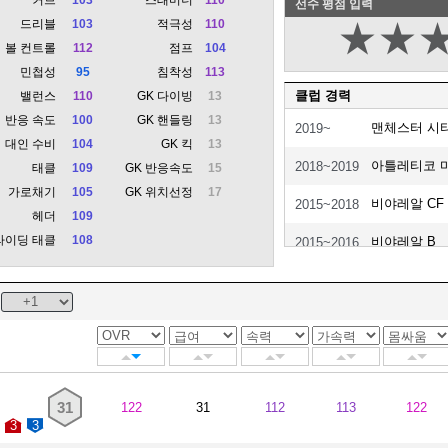
선수 평점 입력
드리블
103
적극성
110
★
★
볼 컨트롤
112
점프
104
민첩성
95
침착성
113
클럽 경력
밸런스
110
GK 다이빙
13
반응 속도
100
GK 핸들링
13
맨체스터 시
2019~
대인 수비
104
GK 킥
13
아틀레티코 
2018~2019
태클
109
GK 반응속도
15
가로채기
105
GK 위치선정
17
비야레알 CF
2015~2018
헤더
109
라이딩 태클
108
비야레알 B
2015~2016
31
122
31
112
113
122
3
3