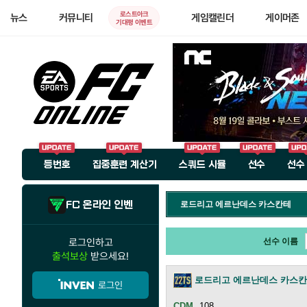
로스트아크
뉴스
커뮤니티
게임캘린더
게이머존
기대평 이벤트
등번호
집중훈련 계산기
스쿼드 시뮬
선수
선수
FC 온라인 인벤
로드리고 에르난데스 카스칸테
로그인하고
선수 이름
출석보상
받으세요!
로드리고 에르난데스 카스
로그인
108