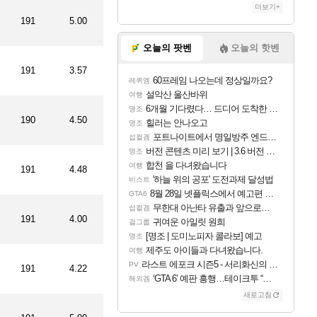
더보기+
191
5.00
오늘의 팟벤
오늘의 핫벤
191
3.57
60프레임 나오는데 정상일까요?
레퀴엠
설악산 울산바위
여행
6개월 기다렸다… 드디어 도착한 치사 메신저백! 실물 후기
명조
190
4.50
힐러는 안나오고
명조
포트나이트에서 명일방주 엔드필드 [펠리카] 판매 예정
섭컬겜
버전 콘텐츠 미리 보기 | 3.6 버전 「신기루 속 등불 그림자, 속세에 깃든 검의 결심」이 8월 20일에 업데이트됩니다!
명조
합천 을 다녀왔습니다
여행
191
4.48
'하늘 위의 공포' 도전과제 달성법
비스트
8월 28일 넷플릭스에서 예고편 공개 예정
GTA6
무한대 아난타 유출과 앞으로의 예상 (루머)
섭컬겜
191
4.00
귀여운 아일릿 원희
걸그룹
[명조 | 도미노피자 콜라보] 예고
명조
제주도 아이들과 다녀왔습니다.
여행
라스트 에포크 시즌5 - 서리화신의 분노 티저
PV
191
4.22
‘GTA 6’ 예판 흥행…테이크투 “내부 예상 크게 넘어”
해외겜
새로고침