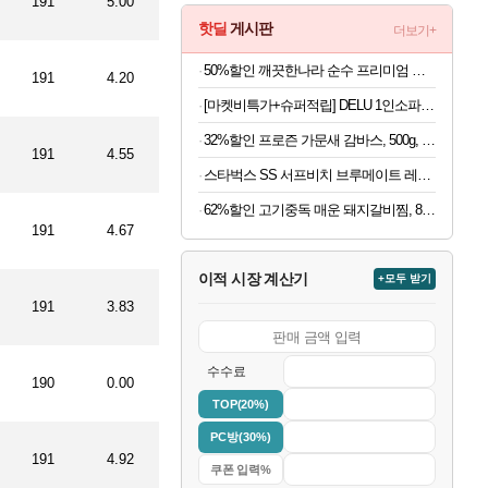
191
5.00
핫딜
게시판
더보기+
50%할인 깨끗한나라 순수 프리미엄 명가, 3겹, 30m, 30롤, 1개
191
4.20
[마켓비특가+슈퍼적립] DELU 1인소파 1665 카멜 8318.8008, 1인용
32%할인 프로즌 가문새 감바스, 500g, 2개
191
4.55
스타벅스 SS 서프비치 브루메이트 레사 대용량 보온 보냉 텀블러 콜드컵 887ml
62%할인 고기중독 매운 돼지갈비찜, 800g, 2개
191
4.67
이적 시장 계산기
+모두 받기
191
3.83
수수료
190
0.00
TOP(20%)
PC방(30%)
191
4.92