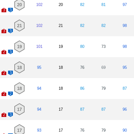
20
102
20
82
81
97
3
3
21
102
21
82
82
98
3
3
19
101
19
80
73
98
2
3
18
95
18
76
69
95
2
3
18
94
18
86
79
87
2
2
17
94
17
87
87
96
2
3
17
93
17
76
79
90