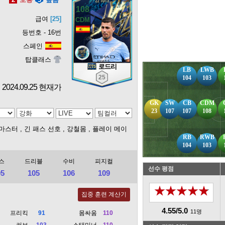
108
급여
[25]
등번호 - 16번
스페인
탑클래스
로드리
LB
LWB
25
104
103
2024.09.25 현재가
GK
SW
CB
CDM
23
107
107
108
 마스터
, 긴 패스 선호
, 강철몸
, 플레이 메이
RB
RWB
104
103
스
드리블
수비
피지컬
선수 평점
05
105
106
109
★★★★★
집중 훈련 계산기
4.55/5.0
11명
프리킥
91
몸싸움
110
커브
103
스태미너
110