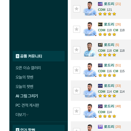
로드리
[21]
121
로드리
[26]
118
118
로드리
[5]
118
118
공통 커뮤니티
로드리
[51]
오픈 이슈 갤러리
116
115
오늘의 핫벤
로드리
[33]
오늘의 팟벤
114
114
AI 그림 그리기
PC 견적 게시판
로드리
[48]
114
더보기
로드리
[20]
인기 팟벤