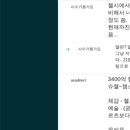
첼시에서
사수가뭔가요
비해서 
정도 씀,
현재까진 
음...
열판? 
사수가뭔가요
그냥 저
닥.. 
링으로 
3400억
axadirect
슈챌~챔
체감 -
예술 . 
르츠보다 
몸싸움 -