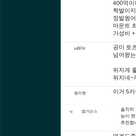
400억
짝발이지
정발윙어
마운트 최
가성비 +
공미 토
s4974
넘어왔는데
뒤지게 
뒤지네~
이거 5카
원이현
솔직히
껌거슨스
능이 
추천합
연계도좋고