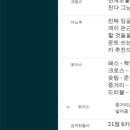
크컹스
진다 그
진짜 잉
미뇨쿠
격이 은
할 것들을
운트 쓰
카 추천
패스 - 
토이스
크로스 -
슛팅 - 
중거리 -
드리블 -
중거리는
토이스
넣어줌
21챔 6
김치탄발사