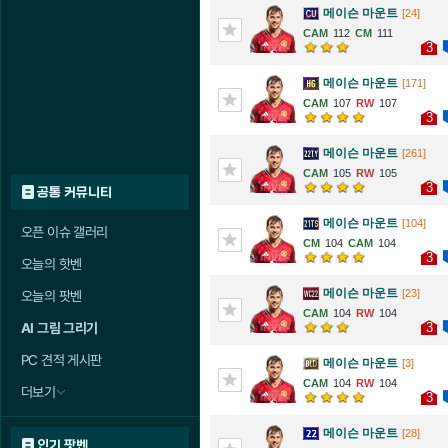
메이슨 마운트
[24]
112
111
3
메이슨 마운트
[171]
107
107
3
메이슨 마운트
[261]
105
105
3
공통 커뮤니티
메이슨 마운트
[104]
오픈 이슈 갤러리
104
104
3
오늘의 핫벤
메이슨 마운트
[23]
오늘의 팟벤
104
104
3
AI 그림 그리기
PC 견적 게시판
메이슨 마운트
[3]
104
104
더보기
3
메이슨 마운트
[28]
인기 팟벤