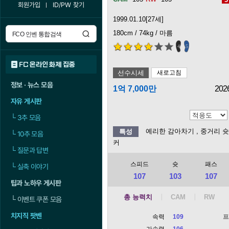
회원가입
ID/PW 찾기
1999.01.10[27세]
180cm / 74kg / 마름
4
5
FC 온라인 화제 집중
선수시세
새로고침
정보 · 뉴스 모음
1억 7,000만
202
자유 게시판
└
3추 모음
예리한 감아차기
, 중거리 
특성
└
10추 모음
커
└
질문과 답변
스피드
슛
패스
└
실축 이야기
107
103
107
팁과 노하우 게시판
총 능력치
└
이벤트 쿠폰 모음
치지직 팟벤
속력
109
가속력
106