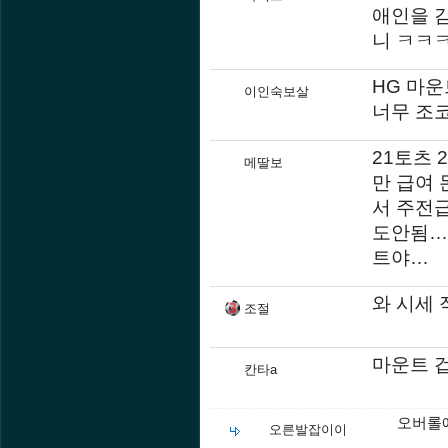
애인을 감
니 ㅋㅋ
HG 마
이인숙보살
너무 조코
21토츠
메딸보
만 급여
서 주전
도안됨…
트야…
와 시세
조절
마운트 
칸타a
오버롤에
오른발잡이이