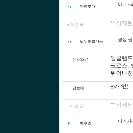
아니~6
마영후다
** 삭제된
삭제된 글
평생 
날두의불기둥
잉글랜드 
듀스1234
크로스, 
뛰어나진 
8카 없
김보태
** 삭제된
삭제된 글
이거거
벤쿠임