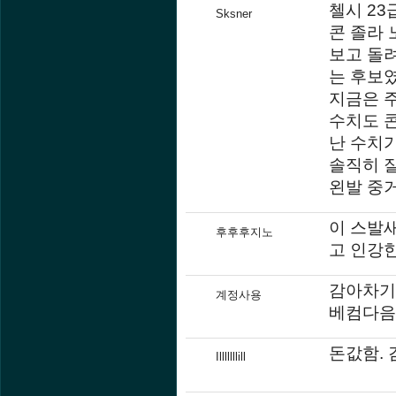
첼시 23
Sksner
콘 졸라 
보고 돌
는 후보
지금은 
수치도 콘
난 수치
솔직히 잘
왼발 중
이 스발새
후후후지노
고 인강
감아차기
계정사용
베컴다음
돈값함.
Illlllllill