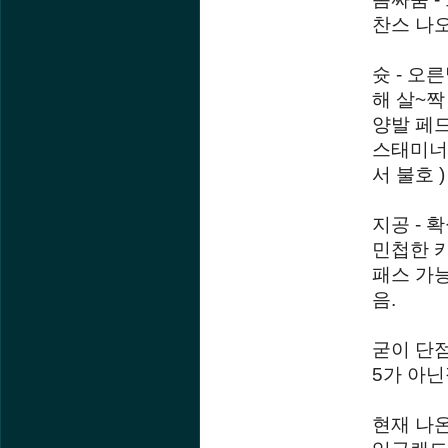
찬스 나오
슛 - 오
해 살~짝
양발 페드
스태미너
서 불호 )
지공 - 
민첩한 
패스 가능
음.
굳이 단
5가 아닌
현재 나온