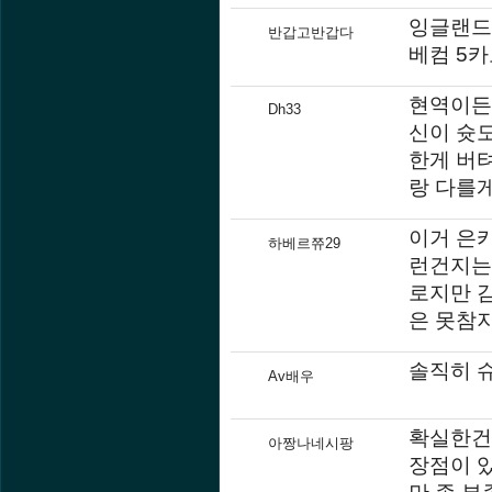
잉글랜드
반갑고반갑다
베컴 5카
현역이든 
Dh33
신이 슛도
한게 버
랑 다를게
이거 은카
하베르쮸29
런건지는
로지만 
은 못참
솔직히 
Av배우
확실한건
아짱나네시팡
장점이 있
만 좀 