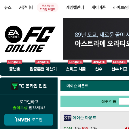
로스트아크
뉴스
커뮤니티
게임캘린더
게이머존
라이브/
기대평 이벤트
등번호
집중훈련 계산기
스쿼드 시뮬
선수
선수 비교
FC 온라인 인벤
메이슨 마운트
로그인하고
선수 이름
출석보상
받으세요!
메이슨 마운트
로그인
105
105
3