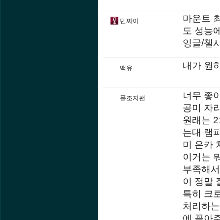
마운트 
민짜이
도 성능에
잉글/첼
내가 원
백유
너무 좋
폴조지팬
공미 자
원래는 
는대 램파
미 은카
이거는 뭐
부족해서
이 정말 
특히 크
처리하는
에 꽂아