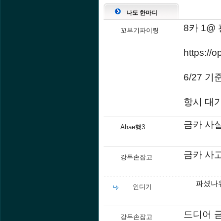
나도 한마디
8카 1@
꼬부기파이링
https:/
6/27 기
항시 대
금카 사
Ahae행3
금카 사
강두손잡고
파셨나유
인디기
드디어 금
강두손잡고