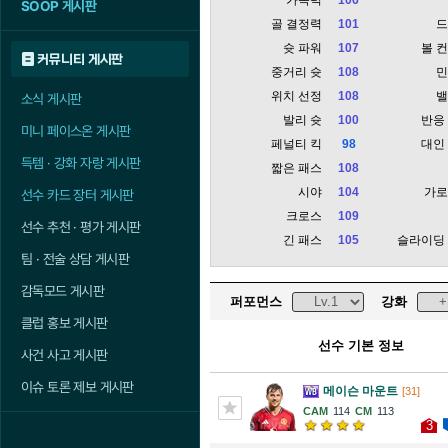
SOOP 게시판
골 결정력
101
슛 파워
107
볼 
커뮤니티 게시판
중거리 슛
108
위치 선정
108
소식 게시판
발리 슛
100
반응
미니 페이스온 게시판
페널티 킥
98
대인
득템 · 강화 자랑 게시판
짧은 패스
108
시야
104
가
선수 카드 장터 게시판
크로스
109
선수 추천 · 평가 게시판
긴 패스
105
슬라이딩
팀 · 전술 상담 게시판
감독모드 게시판
퍼포먼스
강화
클럽 홍보 게시판
선수 기본 정보
사건 사고 게시판
이슈 토론 제보 게시판
메이슨 마운트
[31]
114
113
3