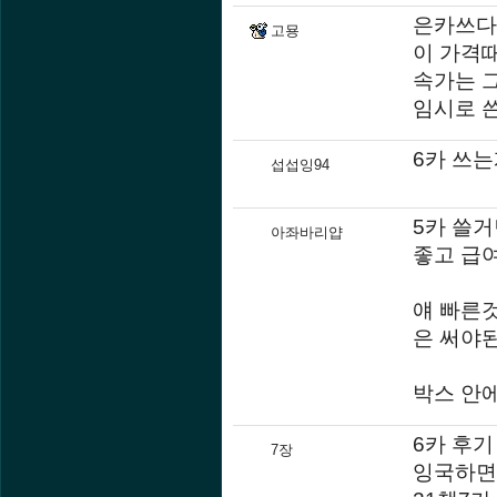
은카쓰다
고묭
이 가격때
속가는 
임시로 
6카 쓰는
섭섭잉94
5카 쓸
아좌바리얍
좋고 급여
얘 빠른
은 써야된
박스 안에
6카 후기
7장
잉국하면