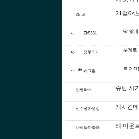
21챔6<
Zktpf
딱 맞네
Zk5331
부계로
정무의개
ㄹㅇ21
베그암
슈팅 사
반젤라스
개사긴데
선수평가원장
왜 마운
나랑놀아볼래