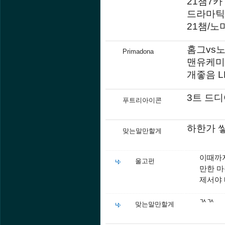
21챔7카
드라마틱
21챔/노
홈그vs노
Primadona
맨유케미
개좋음 
3트 드디
푸트리아이콘
하한가 쌓
맞는말만할게
이때까지
울고펀
만한 마
제서야
ㄳㄳ
맞는말만할게