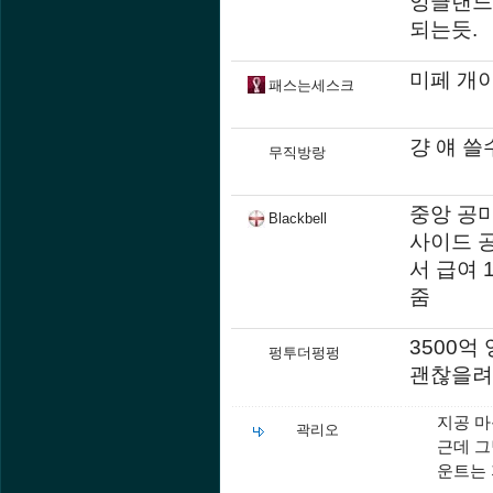
잉글랜드
되는듯.
미페 개
패스는세스크
걍 얘 쓸
무직방랑
중앙 공
Blackbell
사이드 
서 급여 
줌
3500억
펑투더펑펑
괜찮을려
지공 마
곽리오
근데 그
운트는 