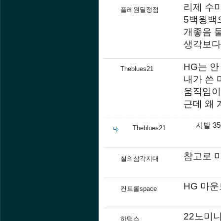
리제 수
플레원딜정점
5백윙백
개좋음 
생각보다
HG는 
Theblues21
내가 쓴 
움직임이
근데 왜
시발 3
Theblues21
참고로 
철의삼각지대
HG 마
컨트롤space
22노미니
하택스