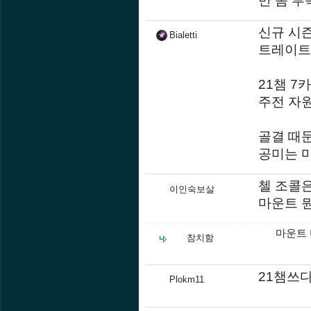
신규 시
Bialetti
트레이트로
21챔 7
주전 자원
골결 때문
공미는 
첼 조콜
이인숙보살
마운트 뭔
마운트
참치함
21챔쓰
Plokm11