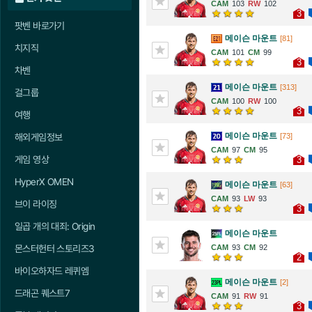
103
102
3
팟벤 바로가기
메이슨 마운트
[81]
치지직
101
99
3
차벤
메이슨 마운트
[313]
걸그룹
100
100
3
여행
메이슨 마운트
[73]
해외게임정보
97
95
게임 영상
3
HyperX OMEN
메이슨 마운트
[63]
93
93
브이 라이징
3
일곱 개의 대죄: Origin
메이슨 마운트
93
92
몬스터헌터 스토리즈3
2
바이오하자드 레퀴엠
메이슨 마운트
[2]
드래곤 퀘스트7
91
91
3