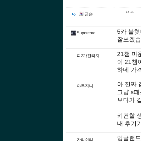
ㅇㅈ
금손
5카 붙혓
Supereme
잘쓰겠습
21챔 마
피2가진리지
이 21챔
하네 가격
아 진짜 
야무지니
그냥 s
보다가 
키컨할 
내 후기
잉글랜드
가리쉬리