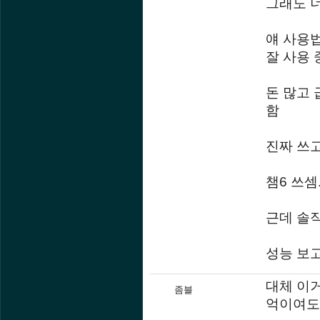
그래도 너
얘 사용법
잘 사용 
돈 많고 
함
진짜 쓰고
챔6 쓰셈
근데 솔직
성능 보고
대체 이거
좀블
억이여도