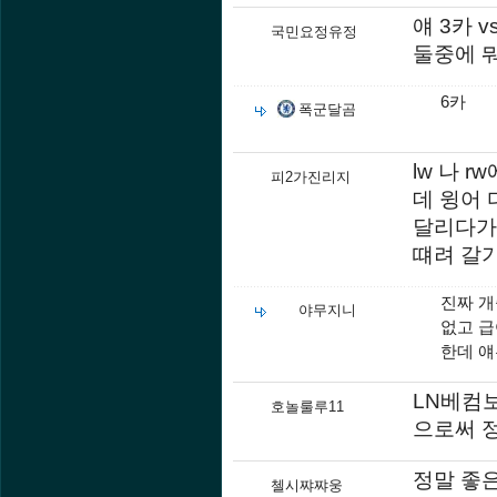
얘 3카 v
국민요정유정
둘중에 
6카
폭군달곰
lw 나 
피2가진리지
데 윙어
달리다가
떄려 갈
진짜 
야무지니
없고 급
한데 
LN베컴보
호놀룰루11
으로써 
정말 좋
첼시쨔쨔웅