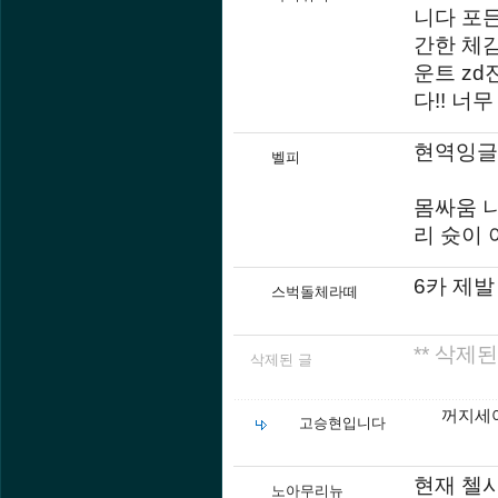
니다 포
간한 체
운트 zd
다!! 너
현역잉글
벨피
몸싸움 
리 슛이
6카 제발
스벅돌체라떼
** 삭제된
삭제된 글
꺼지세
고승현입니다
현재 첼시
노아무리뉴