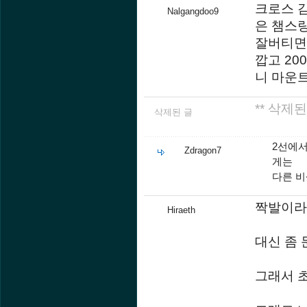
크로스 
Nalgangdoo9
은 챔스랑
잘버티면
깝고 20
니 마운
** 삭제된
삭제된 글
2선에
Zdragon7
게는
다른 비
짝발이라도
Hiraeth
대신 좀 
그래서 초