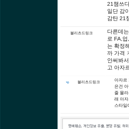
21챔쓰다
일단 감아
감탄 21
다른데는 
블리츠드링크
로 FA,
는 확정
까 가격 
안써봐서
고 아자
아자르 
블리츠드링크
은건 아
줄 몰라
래 아자
스타일